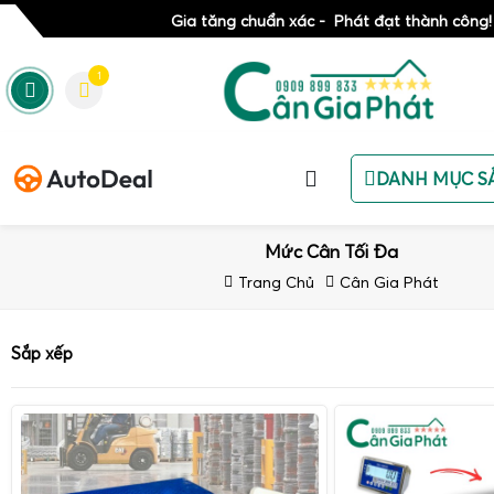
Gia tăng chuẩn xác - Phát đạt thành công!
1
DANH MỤC S
Mức Cân Tối Đa
Trang Chủ
Cân Gia Phát
Sắp xếp