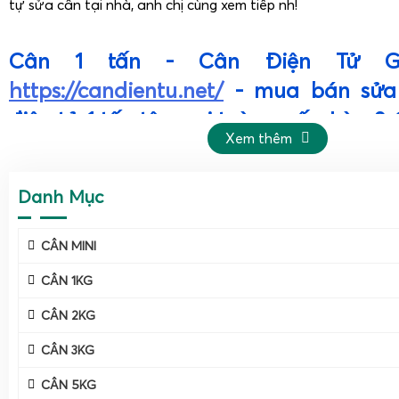
tự sửa cân tại nhà, anh chị cùng xem tiếp nh!
Cân 1 tấn - Cân Điện Tử G
https://candientu.net/
- mua bán sửa
điện tử 1 tấn tận nơi toàn quốc, Lào 
Xem thêm
Cân điện tử Gia Phát – Địa chỉ uy tín cho mọi nhu 
tấn
Danh Mục
CÂN MINI
CÂN 1KG
CÂN 2KG
CÂN 3KG
CÂN 5KG