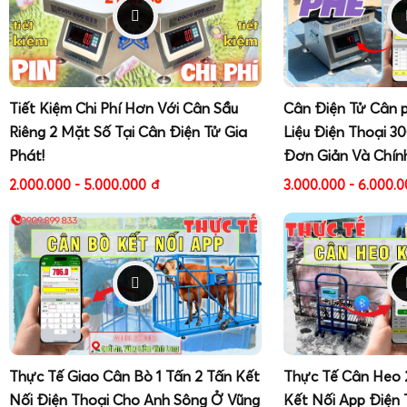
Tiết Kiệm Chi Phí Hơn Với Cân Sầu
Cân Điện Tử Cân 
Riêng 2 Mặt Số Tại Cân Điện Tử Gia
Liệu Điện Thoại 3
Phát!
Đơn Giản Và Chín
2.000.000 - 5.000.000
đ
3.000.000 - 6.000.
Thực Tế Giao Cân Bò 1 Tấn 2 Tấn Kết
Thực Tế Cân Heo 
Nối Điện Thoại Cho Anh Sông Ở Vũng
Kết Nối App Điện 