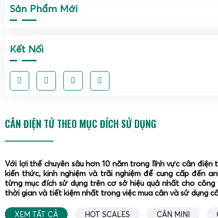
nhiều bụi, hoặc khu vực rửa nước thường xuyên như lò mổ, t
Sản Phẩm Mới
nhà máy chế biến thực phẩm.
Các dòng cân điện tử 1 tấn phổ biến tại Cân Điện Tử
Kết Nối
Danh mục
cân điện tử 1 tấn
tại Gia Phát được thiết kế 
ngành nghề: công nghiệp, nông nghiệp, logistics, chăn nuôi,
sản xuất vật liệu xây dựng. Mỗi dòng cân được tối ưu ch
cụ thể, từ đó giúp tăng độ bền, giảm sai số và nâng cao hiệ
Cân sàn điện tử 1 tấn – Giải pháp cho kho bãi và nh
CÂN ĐIỆN TỬ THEO MỤC ĐÍCH SỬ DỤNG
Với lợi thế chuyên sâu hơn 10 năm trong lĩnh vực cân điện 
kiến thức, kinh nghiệm và trãi nghiệm để cung cấp đến a
từng mục đích sử dụng trên cơ sở hiệu quả nhất cho công 
thời gian và tiết kiệm nhất trong việc mua cân và sử dụng c
XEM TẤT CẢ
HOT SCALES
CÂN MINI