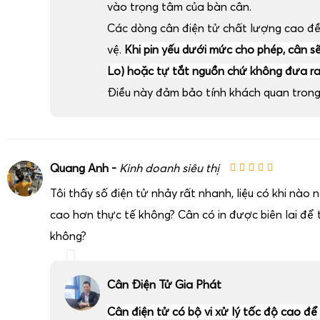
vào trọng tâm của bàn cân.
Các dòng cân điện tử chất lượng cao đ
vệ.
Khi pin yếu dưới mức cho phép, cân sẽ 
Lo) hoặc tự tắt nguồn chứ không đưa ra 
Việc lựa chọn đúng đơn vị cung cấp và bảo trì
cân 1 tấn
ả
Điều này đảm bảo tính khách quan trong 
đến độ chính xác đo lường, chi phí vận hành và độ an toàn 
điện tử Gia Phát mua bán & sửa cân điện tử 1 tấn ở Tp Hồ 
các tỉnh toàn quốc, ở
Lào
và
Campuchia
với định hướng lâ
chất lượng sản phẩm và dịch vụ kỹ thuật, giúp khách hàng
Quang Anh -
Kinh doanh siêu thị
quá trình sử dụng.
Tôi thấy số điện tử nhảy rất nhanh, liệu có khi nào
Một số lợi ích nổi bật khi hợp tác với Gia Phát gồm:
cao hơn thực tế không? Cân có in được biên lai để t
Đa dạng dòng sản phẩm
:
cân sàn điện tử 1 tấn
,
cân
không?
cân xe nâng tay 1 tấn
,
cân điện tử cân bò 1 tấn
,
cân đi
và nhiều dòng cân 1 tấn khác đáp ứng hầu hết nhu 
chăn nuôi.
Cân Điện Tử Gia Phát
Đội ngũ kỹ thuật chuyên sâu
: am hiểu cấu tạo, nguyê
Cân điện tử có bộ vi xử lý tốc độ cao để