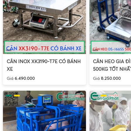
trạm đóng gói, khu vực xuất nhập hàng. Mặt sàn thường 
hoặc thép sơn tĩnh điện, kích thước tiêu chuẩn 1m x 1m, 1.
kế theo yêu cầu. Bốn loadcell đặt ở bốn góc sàn, liên kết 
đảm bảo phân bố tải đều và cho kết quả cân ổn định ng
không đặt đúng tâm.
Cân sàn 1 tấn có thể lắp đặt dạng nổi trên nền hoặc âm nề
kho nhỏ, dễ di dời, còn dạng âm nền giúp xe nâng, xe đẩy l
tiết kiệm diện tích. Bộ chỉ thị cân có thể gắn trên cột, treo
CÂN INOX XK3190-T7E CÓ BÁNH
CÂN HEO GIA ĐÌ
hỗ trợ các chức năng: cộng dồn, trừ bì, giữ giá trị cân, cài 
XE
500KG TỐT NHẤ
kết nối máy in. Gia Phát cung cấp đầy đủ phụ kiện như: ram
Giá
6.490.000
Giá
8.250.000
hộp nối loadcell chống ẩm, dây tín hiệu chống nhiễu.
Cân treo điện tử 1 tấn – Tối ưu cho cầu trục và khôn