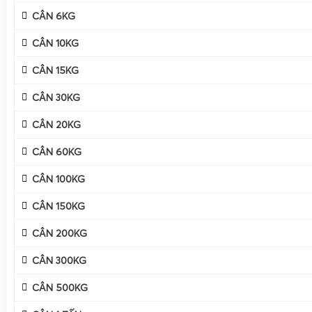
CÂN 6KG
CÂN 10KG
CÂN 15KG
CÂN 30KG
CÂN 20KG
CÂN 60KG
CÂN 100KG
CÂN 150KG
CÂN 200KG
CÂN 300KG
Cân điện tử Gia Phát
mua bán & sửa
cân điện tử 1 tấn
ở Tp
CÂN 500KG
Nai và các tỉnh toàn quốc
, cung cấp đầy đủ các dòng
cân s