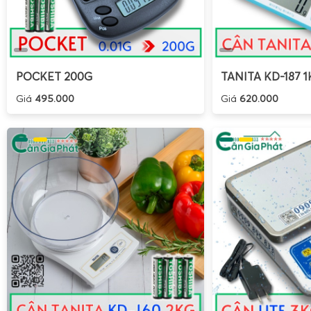
Cân điện tử cân bò 1 tấn và cân điện tử cân heo 1 tấ
POCKET 200G
TANITA KD-187 1
Giá
495.000
Giá
620.000