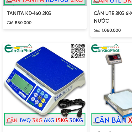
TANITA KD-160 2KG
CÂN UTE 3KG 6
NƯỚC
Giá
880.000
Giá
1.060.000
Cân điện tử
cân bò
1 tấn
và
cân điện tử
cân heo
1 tấn
là h
dụng cho trang trại chăn nuôi, trạm thu mua gia súc, cơ sở 
biến thực phẩm. Đặc điểm nổi bật là sàn cân có khung chu
hoặc một đầu, thành chắn cao, bề mặt chống trơn trượ
nước, hóa chất tẩy rửa. Hệ thống loadcell được bảo vệ tốt
tiếp từ vật nuôi.
Đối với
cân bò 1 tấn
, khung chuồng thường lớn, chắc chắn, 
cứng, cửa khóa an toàn. Đối với
cân heo 1 tấn
, kích th
thiết kế dạng lồng di động, dễ vệ sinh. Bộ chỉ thị cân đượ