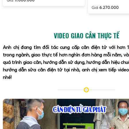
Giá
6.270.000
VIDEO GIAO CÂN THỰC TẾ
Anh chị đang tìm đối tác cung cấp cân điện tử với hơn 
trong ngành, giao thực tế hơn nghìn đơn hàng mỗi năm, v
quá trình giao cân, hướng dẫn sử dụng, hướng dẫn hiệu ch
hướng dẫn sửa cân điện tử tại nhà, anh chị xem tiếp video
nhé!
Cân điện tử Gia Phát mua bán & sửa cân điện tử 1 tấn ở
Tp
Nai
và các tỉnh
toàn quốc
theo mô hình dịch vụ trọn gói, t
thiết kế đến lắp đặt, hiệu chuẩn, bảo trì và sửa chữa. Độ
đào tạo bài bản về điện – điện tử, cơ khí, đo lường, có kin
dòng cân khác nhau từ cân công nghiệp đến cân chăn nuôi
nâng tay.