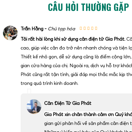
CÂU HỎI THƯỜNG GẶP
toàn và đơn giản mà người dùng có thể tự thực hiện trước 
sửa chữa chuyên sâu. Các bước thường bao gồm: kiểm tra n
dây nguồn, kiểm tra cầu chì, kiểm tra phích cắm, kiểm tra x
Trần Hằng -
Chủ tạp hóa
vật cứng, có bị chạm vào tường hoặc vật khác, kiểm tra 
cân hoặc loadcell lên bộ chỉ thị có bị đứt, gãy, lỏng jack cắ
Tôi rất hài lòng khi sử dụng cân điện tử Gia Phát.
Câ
Người dùng được hướng dẫn cách quan sát các thông báo 
cao, giúp việc cân đo trở nên nhanh chóng và tiện lợ
ghi lại hiện tượng, chụp hình vị trí lắp đặt, gửi cho kỹ th
Thiết kế nhỏ gọn, dễ sử dụng cũng là điểm cộng lớn
tư vấn từ xa. Đối với cân treo 1 tấn, cần kiểm tra móc treo
gian cửa hàng của chị. Ngoài ra, dịch vụ hỗ trợ khá
trạng xoắn dây, tình trạng vỏ cân. Đối với cân xe nâng tay
Phát cũng rất tận tình, giải đáp mọi thắc mắc kịp thờ
hệ thống thủy lực, bánh xe, càng nâng, tránh để dầu rò rỉ 
trong quá trình kinh doanh.
chỉ thị. Các thao tác can thiệp sâu vào mạch điện tử, thay l
thị nên được thực hiện bởi kỹ thuật có chuyên môn để đả
chính xác của cân.
Cân Điện Tử Gia Phát
Lợi ích khi chọn Gia Phát cho giải pháp cân 1 tấn
Gia Phát xin chân thành cảm ơn Quý kh
gian gửi phản hồi về sản phẩm cân điện t