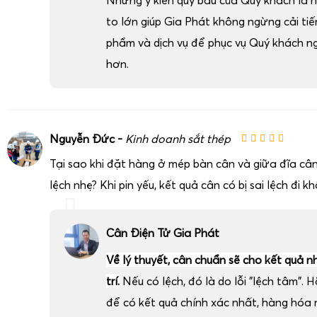
Những ý kiến quý báu của Quý khách là 
to lớn giúp Gia Phát không ngừng cải ti
phẩm và dịch vụ để phục vụ Quý khách n
hơn.
Nguyễn Đức -
Kinh doanh sắt thép
Tại sao khi đặt hàng ở mép bàn cân và giữa đĩa cân
lệch nhẹ? Khi pin yếu, kết quả cân có bị sai lệch đi k
Cân Điện Tử Gia Phát
Về lý thuyết, cân chuẩn sẽ cho kết quả n
trí.
Nếu có lệch, đó là do lỗi "lệch tâm". H
để có kết quả chính xác nhất, hàng hóa