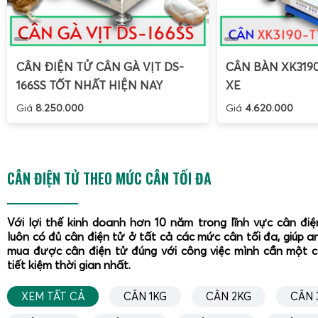
CÂN ĐIỆN TỬ CÂN GÀ VỊT DS-
CÂN BÀN XK319
166SS TỐT NHẤT HIỆN NAY
XE
Giá
8.250.000
Giá
4.620.000
CÂN ĐIỆN TỬ THEO MỨC CÂN TỐI ĐA
Với lợi thế kinh doanh hơn 10 năm trong lĩnh vực cân đi
luôn có đủ cân điện tử ở tất cả các mức cân tối đa, giúp a
mua được cân điện tử đúng với công việc mình cần một 
tiết kiệm thời gian nhất.
XEM TẤT CẢ
CÂN 1KG
CÂN 2KG
CÂN 