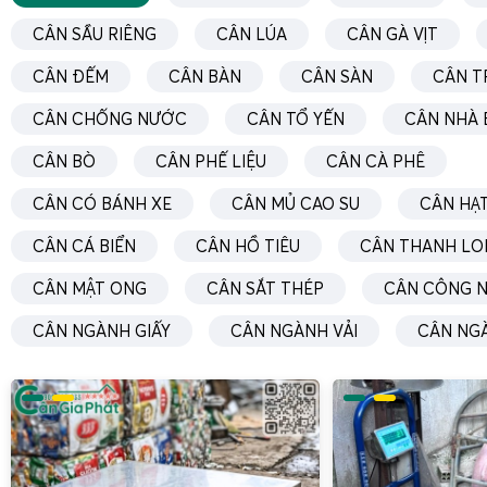
CÂN SẦU RIÊNG
CÂN LÚA
CÂN GÀ VỊT
CÂN ĐẾM
CÂN BÀN
CÂN SÀN
CÂN T
CÂN CHỐNG NƯỚC
CÂN TỔ YẾN
CÂN NHÀ 
CÂN BÒ
CÂN PHẾ LIỆU
CÂN CÀ PHÊ
CÂN CÓ BÁNH XE
CÂN MỦ CAO SU
CÂN HẠT
CÂN CÁ BIỂN
CÂN HỒ TIÊU
CÂN THANH LO
CÂN MẬT ONG
CÂN SẮT THÉP
CÂN CÔNG N
CÂN NGÀNH GIẤY
CÂN NGÀNH VẢI
CÂN NG
Cân sàn
điện tử 1 tấn
là lựa chọn phổ biến trong kho hàn