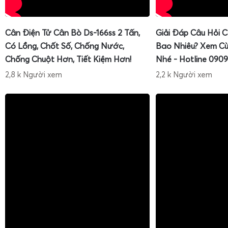
Cân Điện Tử Cân Bò Ds-166ss 2 Tấn,
Giải Đáp Câu Hỏi 
Có Lồng, Chốt Số, Chống Nước,
Bao Nhiêu? Xem Cù
Chống Chuột Hơn, Tiết Kiệm Hơn!
Nhé - Hotline 0909
2,8 k Người xem
2,2 k Người xem
Để hệ thống
cân điện tử 1 tấn
hoạt động ổn định, người
cách sử dụng, bảo quản và các bước kiểm tra cơ bản. Gia
tài liệu hướng dẫn chi tiết kèm theo mỗi sản phẩm, đồn
hướng dẫn trực tiếp tại hiện trường hoặc qua các kênh t
hướng dẫn bao gồm: vận hành đúng quy trình, cách trừ bì