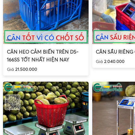
CÂN HEO CẢM BIẾN TRÊN DS-
CÂN SẦU RIÊNG
166SS TỐT NHẤT HIỆN NAY
Giá
2.040.000
Giá
21.500.000