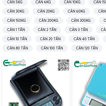
CÂN 5KG
CÂN 6KG
CÂN 10KG
CÂN 15
CÂN 30KG
CÂN 20KG
CÂN 60KG
CÂN
CÂN 150KG
CÂN 200KG
CÂN 300KG
C
CÂN 1 TẤN
CÂN 2 TẤN
CÂN 3 TẤN
CÂ
Cân xe nâng tay 1 tấn
là giải pháp tối ưu cho kho logistics, 
xuất có nhu cầu vừa di chuyển pallet vừa cân trọng lượng 
CÂN 10 TẤN
CÂN 20 TẤN
CÂN 40 TẤN
xe nâng tay được tích hợp hệ thống loadcell và bộ chỉ thị 
CÂN 80 TẤN
CÂN 100 TẤN
CÂN 120 TẤN
vận hành nâng pallet lên và đọc khối lượng trực tiếp trê
giúp giảm số lần di chuyển đến khu vực cân cố định, tiết ki
công.
Cân xe nâng tay 1 tấn tại Gia Phát có độ phân giải phù 
mại và kiểm soát nội bộ, sai số nhỏ trong dải tải từ vài ch
sạc dung lượng lớn cho phép sử dụng liên tục nhiều ca làm 
thị rõ trong kho thiếu sáng. Kỹ thuật Gia Phát hướng dẫn c
phanh, cách phân bố tải trên càng nâng, cách tránh va 
cân để bảo vệ loadcell và bộ chỉ thị.