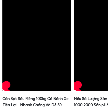
Dịch vụ
sửa cân điện tử
1 tấn
của Gia Phát tập trung vào c
nguyên nhân hư hỏng, tránh thay thế linh kiện không cần th
gặp gồm: cân không lên nguồn, hiển thị sai số, nhảy số li
không ổn định khi cân, không nhận tín hiệu từ loadcell, 
động, in phiếu cân lỗi. Kỹ thuật sử dụng thiết bị đo chuy
nguồn, tín hiệu loadcell, mạch khuếch đại, mạch hiển thị, 
án sửa chữa tối ưu.
Trong nhiều trường hợp, cân 1 tấn chỉ bị lệch do nền lún,
Cân Sọt Sầu Riêng 100kg Có Bánh Xe
Nếu Số Lượng Sản
cứng, dây tín hiệu bị oxy hóa, hộp nối bị ẩm. Kỹ thuật Gi
Tiện Lợi - Nhanh Chóng Và Dễ Sử
1000 2000 Sản pH
khách hàng cách kiểm tra cơ khí, vệ sinh, siết lại bulong, 