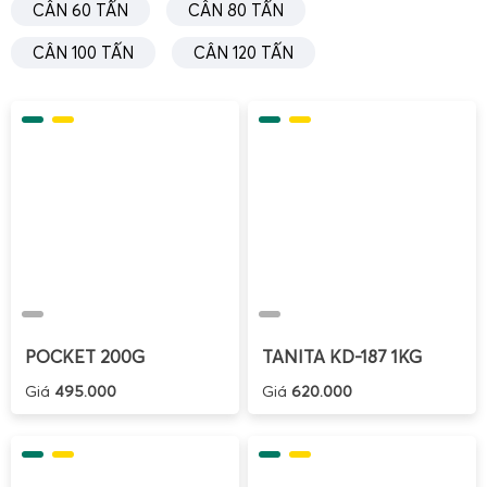
Cân điện tử cân heo 2 tấn và cân điện tử cân bò 2
CÂN 60 TẤN
CÂN 80 TẤN
tấn, chốt số, chống nước, chống chuột và có bánh xe
di chuyển.
CÂN 100 TẤN
CÂN 120 TẤN
POCKET 200G
TANITA KD-187 1KG
Giá
495.000
Giá
620.000