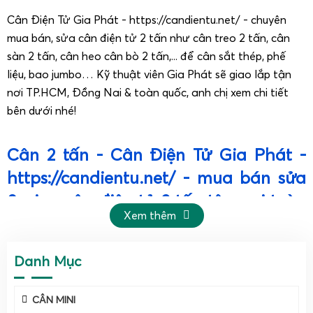
Cân Điện Tử Gia Phát - https://candientu.net/ - chuyên
mua bán, sửa cân điện tử 2 tấn như cân treo 2 tấn, cân
sàn 2 tấn, cân heo cân bò 2 tấn,... để cân sắt thép, phế
liệu, bao jumbo… Kỹ thuật viên Gia Phát sẽ giao lắp tận
nơi TP.HCM, Đồng Nai & toàn quốc, anh chị xem chi tiết
bên dưới nhé!
Cân 2 tấn - Cân Điện Tử Gia Phát -
https://candientu.net/ - mua bán sửa
& giao cân điện tử 2 tấn tận nơi toàn
Xem thêm
quốc, Lào & Campuchia.
Cân Điện Tử Gia Phát – công ty chuyên nghiệp về
Danh Mục
cân điện tử 2 tấn.
CÂN MINI