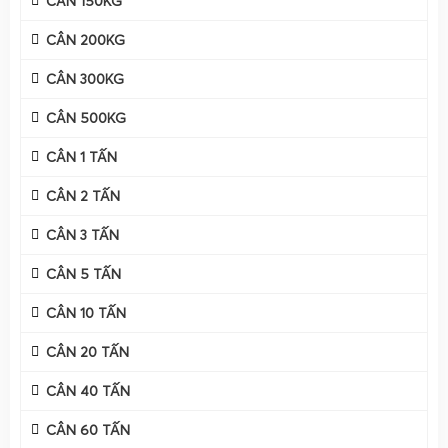
CÂN 150KG
chữa
cân điện tử 2 tấn
tại
TP Hồ Chí Minh, Đồng Nai và
CÂN 200KG
các tỉnh toàn quốc
, cung cấp đầy đủ các dòng
cân treo
điện tử 2 tấn, cân sàn điện tử 2 tấn, cân điện tử cân heo 2
CÂN 300KG
tấn, cân điện tử cân bò 2 tấn
và nhiều loại cân 2 tấn khác
CÂN 500KG
phục vụ đa dạng nhu cầu sản xuất – kinh doanh. Với đội
ngũ kỹ thuật viên giàu kinh nghiệm, Cân Gia Phát không chỉ
CÂN 1 TẤN
giao cân tận nơi, lắp đặt trọn gói mà còn
hướng dẫn sử
CÂN 2 TẤN
dụng, hướng dẫn hiệu chuẩn và hướng dẫn tự sửa cân
điện tử 2 tấn
trong suốt thời gian sử dụng, giúp khách
CÂN 3 TẤN
hàng yên tâm khai thác tối đa hiệu quả thiết bị.
CÂN 5 TẤN
Trong bối cảnh các ngành
cân sắt thép
,
cân phế liệu
, cân
bao jumbo thức ăn chăn nuôi, cân thành phẩm sản xuất
CÂN 10 TẤN
công nghiệp
ngày càng yêu cầu độ chính xác cao, ổn định
CÂN 20 TẤN
lâu dài và khả năng làm việc trong môi trường khắc nghiệt,
việc lựa chọn đúng dòng cân điện tử 2 tấn chất lượng, phù
CÂN 40 TẤN
hợp ứng dụng là yếu tố quyết định. Cân Điện Tử Gia Phát
CÂN 60 TẤN
tập trung phát triển các giải pháp cân chuyên sâu, tối ưu