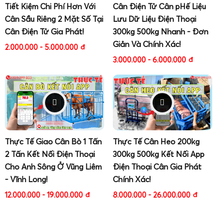
điện tử 2 tấn
chuyên biệt cho từng ngành:
Tiết Kiệm Chi Phí Hơn Với
Cân Điện Tử Cân pHế Liệu
Cân Sầu Riêng 2 Mặt Số Tại
Lưu Dữ Liệu Điện Thoại
Cân sàn điện tử 2 tấn
dạng khung cao, phù hợp cân
Cân Điện Tử Gia Phát!
300kg 500kg Nhanh - Đơn
kiện hàng, thùng hàng trong kho logistics, kho
Giản Và Chính Xác!
thương mại.
2.000.000 - 5.000.000
đ
Cân điện tử 2 tấn
cân sắt thép
với mặt sàn gia
3.000.000 - 6.000.000
đ
cường, chịu va đập, chịu tải tập trung, phù hợp cân
bó thép, cuộn thép, phôi thép.
Cân điện tử 2 tấn
cân phế liệu
với kết cấu chống
bám bẩn, dễ vệ sinh, loadcell chống quá tải, chống
sốc tải khi đổ phế liệu.
Cân điện tử 2 tấn
cân công nghiệp
tích hợp phần
Thực Tế Giao Cân Bò 1 Tấn
Thực Tế Cân Heo 200kg
mềm quản lý, mã hàng, mã khách, in phiếu cân, lưu
2 Tấn Kết Nối Điện Thoại
300kg 500kg Kết Nối App
lịch sử giao dịch.
Cho Anh Sông Ở Vũng Liêm
Điện Thoại Cân Gia Phát
Cân 2 tấn tích hợp băng tải
cho dây chuyền đóng
- Vĩnh Long!
Chính Xác!
gói, chiết rót, phân loại sản phẩm theo trọng lượng.
12.000.000 - 19.000.000
đ
8.000.000 - 26.000.000
đ
Mỗi giải pháp đều được kỹ thuật viên Gia Phát khảo sát
thực tế, đánh giá môi trường làm việc (nhiệt độ, độ ẩm,