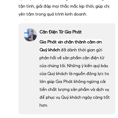
hoặc sau thời gian dài sử dụng.
tận tình, giải đáp mọi thắc mắc kịp thời, giúp chị
Đối với các hệ thống cân 2 tấn đã cũ, Gia Phát còn cung
yên tâm trong quá trình kinh doanh.
cấp dịch vụ
nâng cấp đầu cân, thay loadcell đời mới, bổ
sung phần mềm quản lý, thêm máy in, thêm màn hình phụ
để kéo dài tuổi thọ hệ thống, tăng tính tự động hóa mà
Cân Điện Tử Gia Phát
không cần thay mới toàn bộ, giúp doanh nghiệp tiết kiệm
Gia Phát xin chân thành cảm ơn
chi phí đầu tư.
Quý khách
đã dành thời gian gửi
Anh chị quan tâm tiêu chí lựa chọn cân điện tử 2 tấn
phản hồi về sản phẩm cân điện tử
phù hợp nhu cầu
của chúng tôi. Những ý kiến quý báu
của Quý khách là nguồn động lực to
lớn giúp Gia Phát không ngừng cải
tiến chất lượng sản phẩm và dịch vụ
để phục vụ Quý khách ngày càng tốt
hơn.