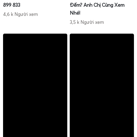
899 833
Đếm? Anh Chị Cùng Xem
Hướng dẫn sử dụng, hiệu chuẩn và tự sửa cân điện tử
Nhé!
2 tấn
4,6 k Người xem
3,5 k Người xem