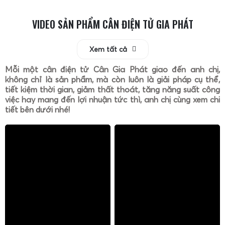
hóa chất, bụi, rung động), loại hàng hóa, quy trình vận
hành để lựa chọn
loadcell, màn hình cân, kết cấu cơ khí,
VIDEO SẢN PHẨM CÂN ĐIỆN TỬ GIA PHÁT
phụ kiện
phù hợp, đảm bảo cân hoạt động ổn định lâu dài
và đáp ứng yêu cầu đo lường của doanh nghiệp.
Xem tất cả
Dịch vụ giao hàng, lắp đặt, hướng dẫn sử dụng và
Mỗi một cân điện tử Cân Gia Phát giao đến anh chị,
sửa chữa cân điện tử 2 tấn
không chỉ là sản phẩm, mà còn luôn là giải pháp cụ thể,
tiết kiệm thời gian, giảm thất thoát, tăng năng suất công
việc hay mang đến lợi nhuận tức thì, anh chị cùng xem chi
tiết bên dưới nhé!