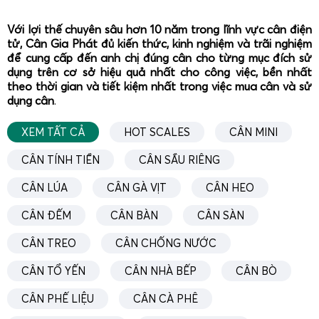
tối ưu về kết cấu, cảm biến, phần mềm và phụ kiện để đáp
Với lợi thế chuyên sâu hơn 10 năm trong lĩnh vực cân điện
ứng đúng môi trường làm việc, loại hàng hóa và quy trình
tử, Cân Gia Phát đủ kiến thức, kinh nghiệm và trãi nghiệm
vận hành của doanh nghiệp.
để cung cấp đến anh chị đúng cân cho từng mục đích sử
dụng trên cơ sở hiệu quả nhất cho công việc, bền nhất
Cân treo điện tử 2 tấn – Giải pháp linh hoạt cho kho
theo thời gian và tiết kiệm nhất trong việc mua cân và sử
bãi và nhà xưởng
dụng cân
.
XEM TẤT CẢ
HOT SCALES
CÂN MINI
CÂN TÍNH TIỀN
CÂN SẦU RIÊNG
CÂN LÚA
CÂN GÀ VỊT
CÂN HEO
CÂN ĐẾM
CÂN BÀN
CÂN SÀN
CÂN TREO
CÂN CHỐNG NƯỚC
CÂN TỔ YẾN
CÂN NHÀ BẾP
CÂN BÒ
CÂN PHẾ LIỆU
CÂN CÀ PHÊ