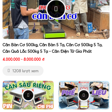
Cân Bàn Cơ 500kg, Cân Bàn 5 Tạ, Cân Cơ 500kg 5 Tạ,
Cân Quả Lắc 500kg 5 Tạ - Cân Điện Tử Gia Phát
4.000.000 - 8.000.000
đ
1208 lượt xem
Bên cạnh các dòng cân treo, cân sàn, cân heo, cân bò,
Cân Điện Tử Gia Phát còn cung cấp nhiều giải pháp
cân