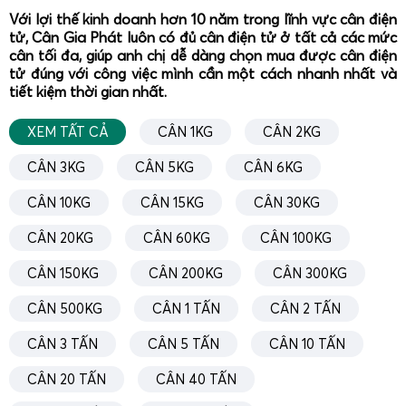
chống bụi, chống nước, phù hợp môi trường ẩm, nhiều
Với lợi thế kinh doanh hơn 10 năm trong lĩnh vực cân điện
tử, Cân Gia Phát luôn có đủ cân điện tử ở tất cả các mức
hóa chất, nhiều bụi.
cân tối đa, giúp anh chị dễ dàng chọn mua được cân điện
Màn hình cân
(indicator) đa chức năng
, hỗ trợ kết
tử đúng với công việc mình cần một cách nhanh nhất và
nối máy in, máy tính, phần mềm quản lý dữ liệu cân,
tiết kiệm thời gian nhất.
xuất báo cáo.
XEM TẤT CẢ
CÂN 1KG
CÂN 2KG
Có thể lắp đặt
dạng nổi trên nền
hoặc
dạng âm nền
với hố cân, thuận tiện cho xe nâng, xe đẩy hàng lên
CÂN 3KG
CÂN 5KG
CÂN 6KG
xuống.
CÂN 10KG
CÂN 15KG
CÂN 30KG
Đối với các ứng dụng
cân bao jumbo thức ăn chăn nuôi,
cân thành phẩm đóng bao, cân pallet hàng xuất khẩu
, kỹ
CÂN 20KG
CÂN 60KG
CÂN 100KG
thuật viên Gia Phát có thể tích hợp thêm
thanh dẫn
CÂN 150KG
CÂN 200KG
CÂN 300KG
hướng, khung chặn, giá đỡ bao jumbo, cổng bảo vệ
để
đảm bảo an toàn và tăng tốc độ thao tác. Hệ thống cân
CÂN 500KG
CÂN 1 TẤN
CÂN 2 TẤN
sàn 2 tấn cũng có thể kết nối với
băng tải, phễu chiết rót,
CÂN 3 TẤN
CÂN 5 TẤN
CÂN 10 TẤN
hệ thống đóng bao tự động
để hình thành dây chuyền
cân – đóng gói đồng bộ.
CÂN 20 TẤN
CÂN 40 TẤN