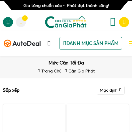
Gia tăng chuẩn xác - Phát đạt thành công!
1
DANH MỤC SẢN PHẨM
Mức Cân Tối Đa
Trang Chủ
Cân Gia Phát
Sắp xếp
Mặc định