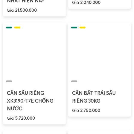
NHẤT HIỆN NAY
Giá
2.040.000
Cân sàn điện tử 2 tấn – Giải pháp cân nền vững chắc
Giá
21.500.000
cho cân công nghiệp, cân phế liệu, cân nông sản.
CÂN SẦU RIÊNG
CÂN BẮT TRÁI SẦU
XK3190-T7E CHỐNG
RIÊNG 30KG
NƯỚC
Giá
2.750.000
Giá
5.720.000