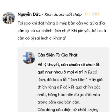
Nguyễn Đức -
Kinh doanh sắt thép
Tại sao khi đặt hàng ở mép bàn cân và giữa đĩa
cân lại có sự chênh lệch nhẹ? Khi pin yếu, kết quả
cân có bị sai lệch đi không?
Cân Điện Tử Gia Phát
Về lý thuyết, cân chuẩn sẽ cho kết
Để khai thác tối đa hiệu quả của
cân điện tử 2 tấn
, doanh
quả như nhau ở mọi vị trí.
Nếu có
nghiệp cần lựa chọn đúng dòng cân và cấu hình phù hợp.
lệch, đó là do lỗi "lệch tâm". Hãy giải
Cân Điện Tử Gia Phát luôn tư vấn dựa trên các tiêu chí kỹ
thích rằng để có kết quả chính xác
thuật và thực tế vận hành:
nhất, hàng hóa nên được đặt vào
Loại hàng hóa cần cân
: sắt thép, phế liệu, bao jumbo,
pallet, heo, bò, thành phẩm công nghiệp…
trọng tâm của bàn cân.
Môi trường làm việc
: khô ráo hay ẩm ướt, có hóa
Các dòng cân điện tử chất lượng