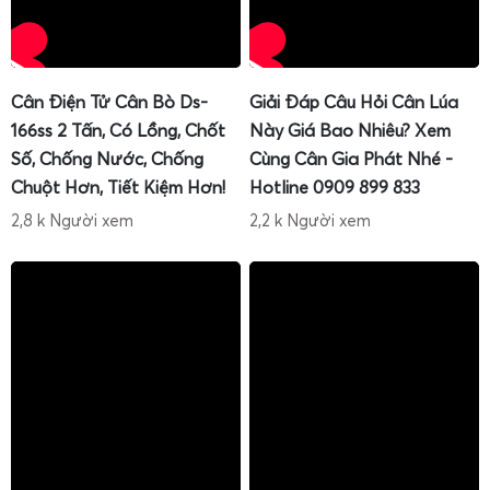
Một trong những điểm mạnh tạo nên uy tín của Cân Điện
Cân Điện Tử Cân Bò Ds-
Giải Đáp Câu Hỏi Cân Lúa
Tử Gia Phát là chính sách
hướng dẫn sử dụng
tận tình,
166ss 2 Tấn, Có Lồng, Chốt
Này Giá Bao Nhiêu? Xem
hướng dẫn hiệu chuẩn
và hướng dẫn tự
sửa cân điện tử
2
Số, Chống Nước, Chống
Cùng Cân Gia Phát Nhé -
tấn
trong suốt thời gian sử dụng. Thay vì chỉ lắp đặt rồi
Chuột Hơn, Tiết Kiệm Hơn!
Hotline 0909 899 833
bàn giao, kỹ thuật viên Gia Phát luôn dành thời gian đào
2,8 k Người xem
2,2 k Người xem
tạo người vận hành để họ chủ động hơn trong quá trình
sử dụng.
Nội dung hướng dẫn thường bao gồm:
Cách khởi động, tắt cân đúng quy trình
, tránh sốc
điện, tránh lỗi phần mềm.
Cách zero, tare, chuyển đơn vị, cộng dồn, in phiếu
và
sử dụng các chức năng nâng cao trên đầu cân.
Cách kiểm tra nhanh độ chính xác
bằng quả cân
chuẩn hoặc hàng hóa mẫu, nhận biết khi nào cần