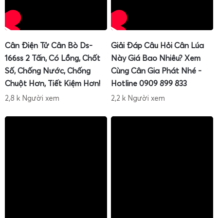
Một trong những điểm mạnh tạo nên uy tín của Cân Điện
Cân Điện Tử Cân Bò Ds-
Giải Đáp Câu Hỏi Cân Lúa
Tử Gia Phát là chính sách
hướng dẫn sử dụng
tận tình,
166ss 2 Tấn, Có Lồng, Chốt
Này Giá Bao Nhiêu? Xem
hướng dẫn hiệu chuẩn
và hướng dẫn tự
sửa cân điện tử
2
Số, Chống Nước, Chống
Cùng Cân Gia Phát Nhé -
tấn
trong suốt thời gian sử dụng. Thay vì chỉ lắp đặt rồi
Chuột Hơn, Tiết Kiệm Hơn!
Hotline 0909 899 833
bàn giao, kỹ thuật viên Gia Phát luôn dành thời gian đào
2,8 k Người xem
2,2 k Người xem
tạo người vận hành để họ chủ động hơn trong quá trình
sử dụng.
Nội dung hướng dẫn thường bao gồm:
Cách khởi động, tắt cân đúng quy trình
, tránh sốc
điện, tránh lỗi phần mềm.
Cách zero, tare, chuyển đơn vị, cộng dồn, in phiếu
và
sử dụng các chức năng nâng cao trên đầu cân.
Cách kiểm tra nhanh độ chính xác
bằng quả cân
chuẩn hoặc hàng hóa mẫu, nhận biết khi nào cần