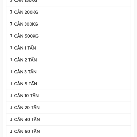
CÂN 150KG
chữa
cân điện tử 2 tấn
tại
TP Hồ Chí Minh, Đồng Nai và
CÂN 200KG
các tỉnh toàn quốc
, cung cấp đầy đủ các dòng
cân treo
điện tử 2 tấn, cân sàn điện tử 2 tấn, cân điện tử cân heo 2
CÂN 300KG
tấn, cân điện tử cân bò 2 tấn
và nhiều loại cân 2 tấn khác
CÂN 500KG
phục vụ đa dạng nhu cầu sản xuất – kinh doanh. Với đội
ngũ kỹ thuật viên giàu kinh nghiệm, Cân Gia Phát không chỉ
CÂN 1 TẤN
giao cân tận nơi, lắp đặt trọn gói mà còn
hướng dẫn sử
CÂN 2 TẤN
dụng, hướng dẫn hiệu chuẩn và hướng dẫn tự sửa cân
điện tử 2 tấn
trong suốt thời gian sử dụng, giúp khách
CÂN 3 TẤN
hàng yên tâm khai thác tối đa hiệu quả thiết bị.
CÂN 5 TẤN
Trong bối cảnh các ngành
cân sắt thép
,
cân phế liệu
, cân
bao jumbo thức ăn chăn nuôi, cân thành phẩm sản xuất
CÂN 10 TẤN
công nghiệp
ngày càng yêu cầu độ chính xác cao, ổn định
CÂN 20 TẤN
lâu dài và khả năng làm việc trong môi trường khắc nghiệt,
việc lựa chọn đúng dòng cân điện tử 2 tấn chất lượng, phù
CÂN 40 TẤN
hợp ứng dụng là yếu tố quyết định. Cân Điện Tử Gia Phát
CÂN 60 TẤN
tập trung phát triển các giải pháp cân chuyên sâu, tối ưu