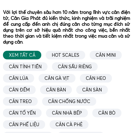
tối ưu về kết cấu, cảm biến, phần mềm và phụ kiện để đáp
Với lợi thế chuyên sâu hơn 10 năm trong lĩnh vực cân điện
ứng đúng môi trường làm việc, loại hàng hóa và quy trình
tử, Cân Gia Phát đủ kiến thức, kinh nghiệm và trãi nghiệm
vận hành của doanh nghiệp.
để cung cấp đến anh chị đúng cân cho từng mục đích sử
dụng trên cơ sở hiệu quả nhất cho công việc, bền nhất
Cân treo điện tử 2 tấn – Giải pháp linh hoạt cho kho
theo thời gian và tiết kiệm nhất trong việc mua cân và sử
bãi và nhà xưởng
dụng cân
.
XEM TẤT CẢ
HOT SCALES
CÂN MINI
CÂN TÍNH TIỀN
CÂN SẦU RIÊNG
CÂN LÚA
CÂN GÀ VỊT
CÂN HEO
CÂN ĐẾM
CÂN BÀN
CÂN SÀN
CÂN TREO
CÂN CHỐNG NƯỚC
CÂN TỔ YẾN
CÂN NHÀ BẾP
CÂN BÒ
CÂN PHẾ LIỆU
CÂN CÀ PHÊ