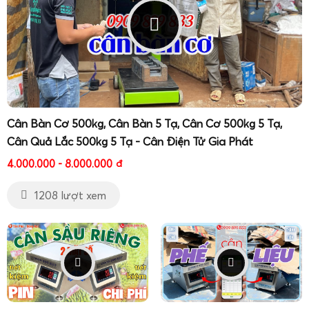
Cân Bàn Cơ 500kg, Cân Bàn 5 Tạ, Cân Cơ 500kg 5 Tạ,
Cân Quả Lắc 500kg 5 Tạ - Cân Điện Tử Gia Phát
4.000.000 - 8.000.000
đ
1208 lượt xem
Bên cạnh các dòng cân treo, cân sàn, cân heo, cân bò,
Cân Điện Tử Gia Phát còn cung cấp nhiều giải pháp
cân