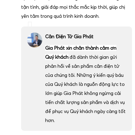
hoặc sau thời gian dài sử dụng.
tận tình, giải đáp mọi thắc mắc kịp thời, giúp chị
Đối với các hệ thống cân 2 tấn đã cũ, Gia Phát còn cung
yên tâm trong quá trình kinh doanh.
cấp dịch vụ
nâng cấp đầu cân, thay loadcell đời mới, bổ
sung phần mềm quản lý, thêm máy in, thêm màn hình phụ
để kéo dài tuổi thọ hệ thống, tăng tính tự động hóa mà
Cân Điện Tử Gia Phát
không cần thay mới toàn bộ, giúp doanh nghiệp tiết kiệm
Gia Phát xin chân thành cảm ơn
chi phí đầu tư.
Quý khách
đã dành thời gian gửi
Anh chị quan tâm tiêu chí lựa chọn cân điện tử 2 tấn
phản hồi về sản phẩm cân điện tử
phù hợp nhu cầu
của chúng tôi. Những ý kiến quý báu
của Quý khách là nguồn động lực to
lớn giúp Gia Phát không ngừng cải
tiến chất lượng sản phẩm và dịch vụ
để phục vụ Quý khách ngày càng tốt
hơn.