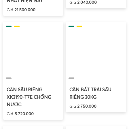
NHẤT HIỆN NAY
Giá
2.040.000
Cân sàn điện tử 2 tấn – Giải pháp cân nền vững chắc
Giá
21.500.000
cho cân công nghiệp, cân phế liệu, cân nông sản.
CÂN SẦU RIÊNG
CÂN BẮT TRÁI SẦU
XK3190-T7E CHỐNG
RIÊNG 30KG
NƯỚC
Giá
2.750.000
Giá
5.720.000