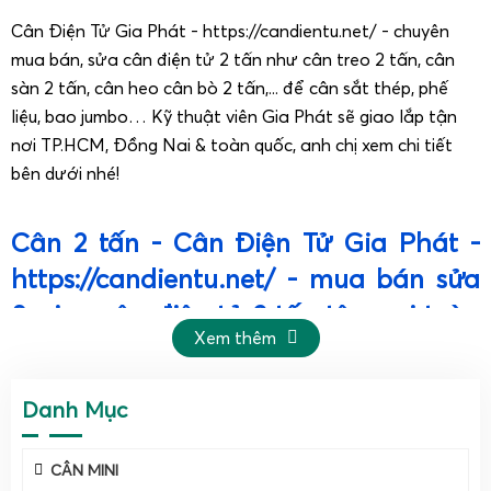
Cân Điện Tử Gia Phát - https://candientu.net/ - chuyên
mua bán, sửa cân điện tử 2 tấn như cân treo 2 tấn, cân
sàn 2 tấn, cân heo cân bò 2 tấn,... để cân sắt thép, phế
liệu, bao jumbo… Kỹ thuật viên Gia Phát sẽ giao lắp tận
nơi TP.HCM, Đồng Nai & toàn quốc, anh chị xem chi tiết
bên dưới nhé!
Cân 2 tấn - Cân Điện Tử Gia Phát -
https://candientu.net/ - mua bán sửa
& giao cân điện tử 2 tấn tận nơi toàn
Xem thêm
quốc, Lào & Campuchia.
Cân Điện Tử Gia Phát – công ty chuyên nghiệp về
Danh Mục
cân điện tử 2 tấn.
CÂN MINI