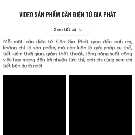
hóa chất, bụi, rung động), loại hàng hóa, quy trình vận
hành để lựa chọn
loadcell, màn hình cân, kết cấu cơ khí,
VIDEO SẢN PHẨM CÂN ĐIỆN TỬ GIA PHÁT
phụ kiện
phù hợp, đảm bảo cân hoạt động ổn định lâu dài
và đáp ứng yêu cầu đo lường của doanh nghiệp.
Xem tất cả
Dịch vụ giao hàng, lắp đặt, hướng dẫn sử dụng và
Mỗi một cân điện tử Cân Gia Phát giao đến anh chị,
sửa chữa cân điện tử 2 tấn
không chỉ là sản phẩm, mà còn luôn là giải pháp cụ thể,
tiết kiệm thời gian, giảm thất thoát, tăng năng suất công
việc hay mang đến lợi nhuận tức thì, anh chị cùng xem chi
tiết bên dưới nhé!