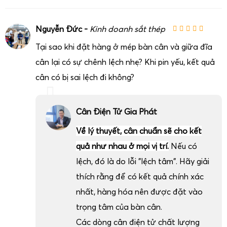
Nguyễn Đức -
Kinh doanh sắt thép
Tại sao khi đặt hàng ở mép bàn cân và giữa đĩa
cân lại có sự chênh lệch nhẹ? Khi pin yếu, kết quả
cân có bị sai lệch đi không?
Cân Điện Tử Gia Phát
Về lý thuyết, cân chuẩn sẽ cho kết
Để khai thác tối đa hiệu quả của
cân điện tử 2 tấn
, doanh
quả như nhau ở mọi vị trí.
Nếu có
nghiệp cần lựa chọn đúng dòng cân và cấu hình phù hợp.
lệch, đó là do lỗi "lệch tâm". Hãy giải
Cân Điện Tử Gia Phát luôn tư vấn dựa trên các tiêu chí kỹ
thích rằng để có kết quả chính xác
thuật và thực tế vận hành:
nhất, hàng hóa nên được đặt vào
Loại hàng hóa cần cân
: sắt thép, phế liệu, bao jumbo,
pallet, heo, bò, thành phẩm công nghiệp…
trọng tâm của bàn cân.
Môi trường làm việc
: khô ráo hay ẩm ướt, có hóa
Các dòng cân điện tử chất lượng