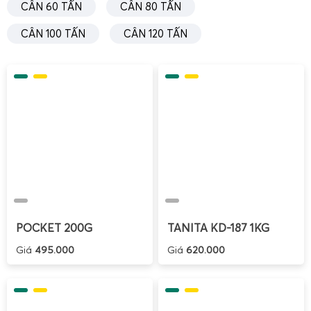
Cân điện tử cân heo 2 tấn và cân điện tử cân bò 2
CÂN 60 TẤN
CÂN 80 TẤN
tấn, chốt số, chống nước, chống chuột và có bánh xe
di chuyển.
CÂN 100 TẤN
CÂN 120 TẤN
POCKET 200G
TANITA KD-187 1KG
Giá
495.000
Giá
620.000