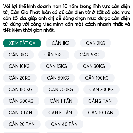
chống bụi, chống nước, phù hợp môi trường ẩm, nhiều
Với lợi thế kinh doanh hơn 10 năm trong lĩnh vực cân điện
tử, Cân Gia Phát luôn có đủ cân điện tử ở tất cả các mức
hóa chất, nhiều bụi.
cân tối đa, giúp anh chị dễ dàng chọn mua được cân điện
Màn hình cân
(indicator) đa chức năng
, hỗ trợ kết
tử đúng với công việc mình cần một cách nhanh nhất và
nối máy in, máy tính, phần mềm quản lý dữ liệu cân,
tiết kiệm thời gian nhất.
xuất báo cáo.
XEM TẤT CẢ
CÂN 1KG
CÂN 2KG
Có thể lắp đặt
dạng nổi trên nền
hoặc
dạng âm nền
với hố cân, thuận tiện cho xe nâng, xe đẩy hàng lên
CÂN 3KG
CÂN 5KG
CÂN 6KG
xuống.
CÂN 10KG
CÂN 15KG
CÂN 30KG
Đối với các ứng dụng
cân bao jumbo thức ăn chăn nuôi,
cân thành phẩm đóng bao, cân pallet hàng xuất khẩu
, kỹ
CÂN 20KG
CÂN 60KG
CÂN 100KG
thuật viên Gia Phát có thể tích hợp thêm
thanh dẫn
CÂN 150KG
CÂN 200KG
CÂN 300KG
hướng, khung chặn, giá đỡ bao jumbo, cổng bảo vệ
để
đảm bảo an toàn và tăng tốc độ thao tác. Hệ thống cân
CÂN 500KG
CÂN 1 TẤN
CÂN 2 TẤN
sàn 2 tấn cũng có thể kết nối với
băng tải, phễu chiết rót,
CÂN 3 TẤN
CÂN 5 TẤN
CÂN 10 TẤN
hệ thống đóng bao tự động
để hình thành dây chuyền
cân – đóng gói đồng bộ.
CÂN 20 TẤN
CÂN 40 TẤN