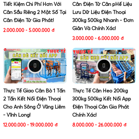
điện tử 2 tấn
chuyên biệt cho từng ngành:
Tiết Kiệm Chi Phí Hơn Với
Cân Điện Tử Cân pHế Liệu
Cân Sầu Riêng 2 Mặt Số Tại
Lưu Dữ Liệu Điện Thoại
Cân sàn điện tử 2 tấn
dạng khung cao, phù hợp cân
Cân Điện Tử Gia Phát!
300kg 500kg Nhanh - Đơn
kiện hàng, thùng hàng trong kho logistics, kho
Giản Và Chính Xác!
thương mại.
2.000.000 - 5.000.000
đ
Cân điện tử 2 tấn
cân sắt thép
với mặt sàn gia
3.000.000 - 6.000.000
đ
cường, chịu va đập, chịu tải tập trung, phù hợp cân
bó thép, cuộn thép, phôi thép.
Cân điện tử 2 tấn
cân phế liệu
với kết cấu chống
bám bẩn, dễ vệ sinh, loadcell chống quá tải, chống
sốc tải khi đổ phế liệu.
Cân điện tử 2 tấn
cân công nghiệp
tích hợp phần
Thực Tế Giao Cân Bò 1 Tấn
Thực Tế Cân Heo 200kg
mềm quản lý, mã hàng, mã khách, in phiếu cân, lưu
2 Tấn Kết Nối Điện Thoại
300kg 500kg Kết Nối App
lịch sử giao dịch.
Cho Anh Sông Ở Vũng Liêm
Điện Thoại Cân Gia Phát
Cân 2 tấn tích hợp băng tải
cho dây chuyền đóng
- Vĩnh Long!
Chính Xác!
gói, chiết rót, phân loại sản phẩm theo trọng lượng.
12.000.000 - 19.000.000
đ
8.000.000 - 26.000.000
đ
Mỗi giải pháp đều được kỹ thuật viên Gia Phát khảo sát
thực tế, đánh giá môi trường làm việc (nhiệt độ, độ ẩm,