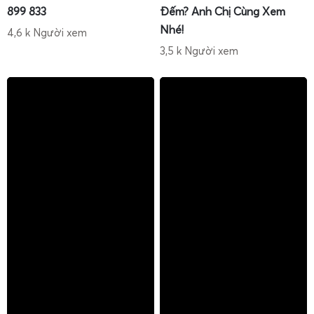
899 833
Đếm? Anh Chị Cùng Xem
Hướng dẫn sử dụng, hiệu chuẩn và tự sửa cân điện tử
Nhé!
2 tấn
4,6 k Người xem
3,5 k Người xem