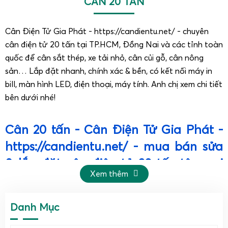
CÂN 20 TẤN
Cân Điện Tử Gia Phát - https://candientu.net/ - chuyên
cân điện tử 20 tấn tại TP.HCM, Đồng Nai và các tỉnh toàn
quốc để cân sắt thép, xe tải nhỏ, cân củi gỗ, cân nông
sản… Lắp đặt nhanh, chính xác & bền, có kết nối máy in
bill, màn hình LED, điện thoại, máy tính. Anh chị xem chi tiết
bên dưới nhé!
Cân 20 tấn - Cân Điện Tử Gia Phát -
https://candientu.net/ - mua bán sửa
& lắp đặt cân điện tử 20 tấn tận nơi
Xem thêm
toàn quốc, Lào & Campuchia.
Cân Điện Tử Gia Phát – https://candientu.net/ -
Danh Mục
công ty chuyên mua bán, giao cân & lắp đặt cân