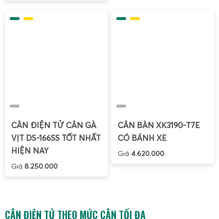
yêu cầu
Chuẩn kết nối:
RS232, RS485, USB, Ethernet, Modbus,
hỗ trợ in bill, LED, PC, smartphone
Nhờ cấu hình linh hoạt và khả năng mở rộng đa dạng, cân
điện tử 20 tấn của Gia Phát phù hợp cho cả mô hình vận
hành đơn lẻ tại kho nhỏ lẫn hệ thống quản lý tập trung tại
các nhà máy, cụm kho lớn có nhiều điểm cân khác nhau.
Ứng dụng thực tế của cân điện tử 20 tấn trong sắt
thép, xe tải nhỏ, củi gỗ, nông sản
CÂN ĐIỆN TỬ CÂN GÀ
CÂN BÀN XK3190-T7E
Trong ngành sắt thép,
cân điện tử 20 tấn
được sử dụng
VỊT DS-166SS TỐT NHẤT
CÓ BÁNH XE
để cân thép cây, thép cuộn, phế liệu sắt, tôn, xà gồ, ống
HIỆN NAY
Giá
4.620.000
thép… tại các bãi tập kết, kho phân phối và nhà máy gia
Giá
8.250.000
công. Đặc thù của ngành này là tải trọng thay đổi liên tục,
hàng hóa có cạnh sắc, môi trường nhiều bụi kim loại, xe ra
vào thường xuyên. Gia Phát thiết kế mặt bàn cân chịu mài
mòn tốt, có thể bổ sung tấm bảo vệ cục bộ tại các vị trí
CÂN ĐIỆN TỬ THEO MỨC CÂN TỐI ĐA