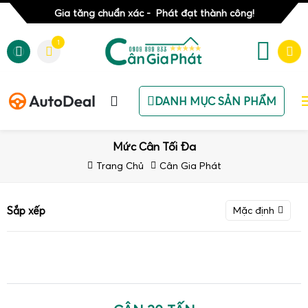
Gia tăng chuẩn xác - Phát đạt thành công!
1
DANH MỤC SẢN PHẨM
Mức Cân Tối Đa
Trang Chủ
Cân Gia Phát
Sắp xếp
Mặc định