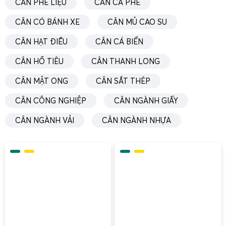
Hệ thống
loadcell
là “trái tim” của cân điện tử 20 tấn. Gia
CÂN PHẾ LIỆU
CÂN CÀ PHÊ
Phát sử dụng loadcell hợp kim thép hoặc inox, đạt chuẩn
CÂN CÓ BÁNH XE
CÂN MỦ CAO SU
bảo vệ IP67 – IP68, chống nước, chống bụi, chịu được va
đập và quá tải trong giới hạn cho phép. Mỗi loadcell được
CÂN HẠT ĐIỀU
CÂN CÁ BIỂN
lắp đặt trên đế chịu lực có cơ cấu chống xoay, chống lệch
CÂN HỒ TIÊU
CÂN THANH LONG
tâm, giúp cân ổn định ngay cả khi xe hoặc hàng hóa không
đứng đúng tâm bàn cân. Dây tín hiệu loadcell được đi
CÂN MẬT ONG
CÂN SẮT THÉP
trong ống bảo vệ, có hộp nối (junction box) chống ẩm, giúp
CÂN CÔNG NGHIỆP
CÂN NGÀNH GIẤY
tín hiệu truyền về bộ chỉ thị luôn ổn định.
CÂN NGÀNH VẢI
CÂN NGÀNH NHỰA
Màn hình cân
(indicator) của cân điện tử 20 tấn do Gia
Phát cung cấp thường hỗ trợ nhiều chuẩn giao tiếp như
RS232, RS485, USB, Ethernet, Modbus RTU/TCP, cho phép
kết nối linh hoạt với các thiết bị ngoại vi. Màn hình hiển thị
LED hoặc LCD có độ sáng cao, dễ quan sát trong điều
kiện ngoài trời. Bộ nhớ trong có thể lưu trữ hàng nghìn
phiên cân, hỗ trợ cài đặt ID xe, ID khách hàng, loại hàng,
đơn giá, phục vụ tốt cho việc quản lý và truy xuất dữ liệu.