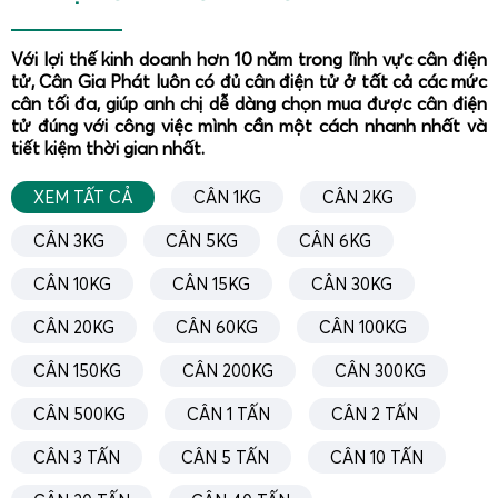
thường xuyên bị va đập, đồng thời tối ưu vị trí loadcell để
hạn chế ảnh hưởng của tải lệch tâm khi xe hoặc bó thép
Với lợi thế kinh doanh hơn 10 năm trong lĩnh vực cân điện
không đứng đúng giữa bàn cân.
tử, Cân Gia Phát luôn có đủ cân điện tử ở tất cả các mức
Đối với
cân xe tải nhỏ
, cân điện tử 20 tấn là giải pháp kinh
cân tối đa, giúp anh chị dễ dàng chọn mua được cân điện
tử đúng với công việc mình cần một cách nhanh nhất và
tế so với các loại cân ô tô tải lớn. Các doanh nghiệp vận
tiết kiệm thời gian nhất.
tải nội bộ, cơ sở kinh doanh vật liệu xây dựng, kho trung
chuyển hàng hóa thường sử dụng cân 20 tấn để kiểm
XEM TẤT CẢ
CÂN 1KG
CÂN 2KG
soát tải trọng xe trước khi lưu thông, tránh bị xử phạt quá
CÂN 3KG
CÂN 5KG
CÂN 6KG
tải và bảo vệ độ bền của phương tiện. Gia Phát có thể
thiết kế cân dạng chìm ngang mặt đường, giúp xe lên
CÂN 10KG
CÂN 15KG
CÂN 30KG
xuống dễ dàng, hoặc dạng nổi với ram dốc thép – bê tông
CÂN 20KG
CÂN 60KG
CÂN 100KG
tùy điều kiện mặt bằng.
Trong lĩnh vực gỗ và nhiên liệu sinh khối,
cân củi gỗ
bằng
CÂN 150KG
CÂN 200KG
CÂN 300KG
cân điện tử 20 tấn giúp các xưởng cưa, nhà máy viên nén
CÂN 500KG
CÂN 1 TẤN
CÂN 2 TẤN
gỗ, lò hơi công nghiệp kiểm soát chính xác khối lượng
nguyên liệu đầu vào và sản phẩm đầu ra. Củi gỗ, dăm bào,
CÂN 3 TẤN
CÂN 5 TẤN
CÂN 10 TẤN
mùn cưa thường có độ ẩm cao, dễ rơi vãi, vì vậy Gia Phát