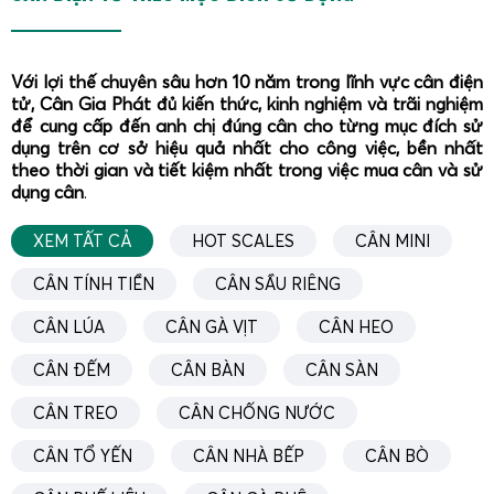
Tử Gia Phát cung cấp thường bao gồm bốn thành phần
chính: bàn cân (kết cấu cơ khí), hệ thống loadcell, bộ chỉ
Với lợi thế chuyên sâu hơn 10 năm trong lĩnh vực cân điện
thị (indicator) và các thiết bị ngoại vi như máy in bill, màn
tử, Cân Gia Phát đủ kiến thức, kinh nghiệm và trãi nghiệm
hình LED, máy tính, smartphone. Mỗi thành phần đều
để cung cấp đến anh chị đúng cân cho từng mục đích sử
được lựa chọn từ các thương hiệu uy tín, có chứng nhận
dụng trên cơ sở hiệu quả nhất cho công việc, bền nhất
chất lượng và được Gia Phát kiểm tra, hiệu chuẩn trước
theo thời gian và tiết kiệm nhất trong việc mua cân và sử
dụng cân
.
khi lắp đặt tại công trình.
Về kết cấu cơ khí, bàn cân 20 tấn thường được chế tạo
XEM TẤT CẢ
HOT SCALES
CÂN MINI
từ thép hình I, U, H kết hợp với tôn mặt dày, được gia
CÂN TÍNH TIỀN
CÂN SẦU RIÊNG
cường bằng các gân chịu lực, đảm bảo phân bố tải đều lên
các loadcell. Bề mặt cân có thể được sơn epoxy chống gỉ
CÂN LÚA
CÂN GÀ VỊT
CÂN HEO
hoặc mạ kẽm nhúng nóng tùy theo yêu cầu môi trường.
CÂN ĐẾM
CÂN BÀN
CÂN SÀN
Đối với khu vực có xe nâng, xe tải nhỏ ra vào thường
xuyên, Gia Phát thiết kế thêm gờ chống trượt, tấm dẫn
CÂN TREO
CÂN CHỐNG NƯỚC
hướng và hệ thống ram dốc phù hợp để xe lên xuống an
CÂN TỔ YẾN
CÂN NHÀ BẾP
CÂN BÒ
toàn.