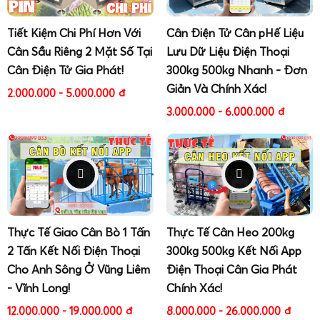
chuẩn hoặc cân đối chứng, đảm bảo sai số nằm trong giới
hạn cho phép theo tiêu chuẩn đo lường.
Tiết Kiệm Chi Phí Hơn Với
Cân Điện Tử Cân pHế Liệu
Sau khi bàn giao, Gia Phát cung cấp tài liệu hướng dẫn sử
Cân Sầu Riêng 2 Mặt Số Tại
Lưu Dữ Liệu Điện Thoại
dụng chi tiết, đào tạo trực tiếp cho nhân viên vận hành,
Cân Điện Tử Gia Phát!
300kg 500kg Nhanh - Đơn
hướng dẫn cách xử lý các lỗi thường gặp, cách bảo trì
Giản Và Chính Xác!
2.000.000 - 5.000.000
đ
định kỳ như vệ sinh bàn cân, kiểm tra hộp nối, kiểm tra dây
3.000.000 - 6.000.000
đ
tín hiệu, kiểm tra tiếp địa. Đồng thời, đơn vị hỗ trợ khách
hàng trong việc đăng ký kiểm định ban đầu và kiểm định
định kỳ với cơ quan chức năng, đảm bảo cân được phép
sử dụng hợp pháp trong giao dịch thương mại.
Chính sách bảo hành và hậu mãi của Cân Điện Tử Gia
Phát được xây dựng dựa trên kinh nghiệm thực tế và nhu
Thực Tế Giao Cân Bò 1 Tấn
Thực Tế Cân Heo 200kg
cầu vận hành liên tục của khách hàng. Thời gian bảo hành
2 Tấn Kết Nối Điện Thoại
300kg 500kg Kết Nối App
thường từ 12 – 24 tháng tùy cấu hình, với cam kết hỗ trợ
Cho Anh Sông Ở Vũng Liêm
Điện Thoại Cân Gia Phát
kỹ thuật nhanh chóng khi có sự cố. Ngoài ra, Gia Phát
- Vĩnh Long!
Chính Xác!
cung cấp dịch vụ bảo trì – hiệu chuẩn định kỳ, giúp cân điện
tử 20 tấn luôn duy trì độ chính xác, kéo dài tuổi thọ thiết
12.000.000 - 19.000.000
đ
8.000.000 - 26.000.000
đ