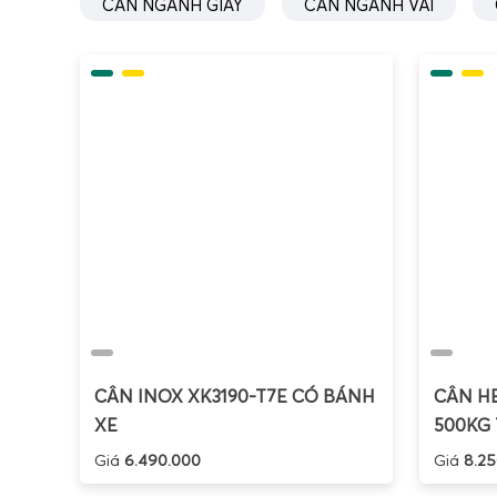
CÂN NGÀNH GIẤY
CÂN NGÀNH VẢI
Cân đi
phế liệ
Nam,
điện t
kinh ng
CÂN INOX XK3190-T7E CÓ BÁNH
CÂN HE
chuyên
XE
500KG 
Khách
Giá
6.490.000
Giá
8.25
thép
,
c