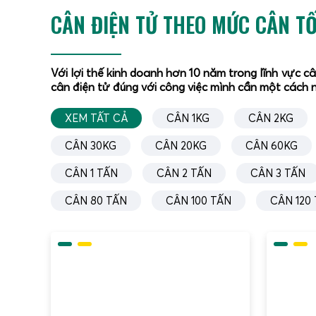
Cân sà
CÂN ĐIỆN TỬ THEO MỨC CÂN TỐ
Cân sà
hoặc t
Với lợi thế kinh doanh hơn 10 năm trong lĩnh vực c
thép g
cân điện tử đúng với công việc mình cần một cách n
tùy mô
đều tr
XEM TẤT CẢ
CÂN 1KG
CÂN 2KG
Trong 
CÂN 30KG
CÂN 20KG
CÂN 60KG
va đập
vệ load
CÂN 1 TẤN
CÂN 2 TẤN
CÂN 3 TẤN
Đầu cân
CÂN 80 TẤN
CÂN 100 TẤN
CÂN 120
RS232/
Đối vớ
thước s
cao su
lắp đặt
Cân mó