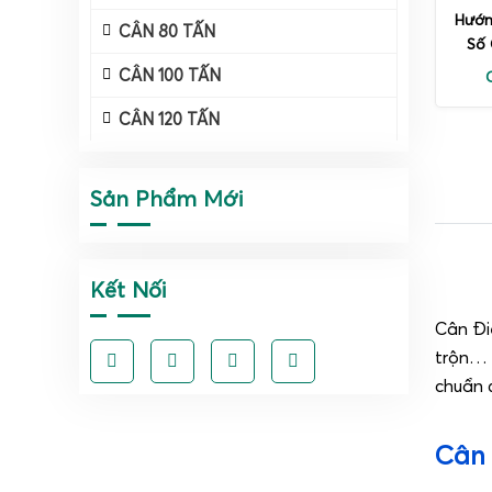
Hướn
CÂN 80 TẤN
Số 
CÂN 100 TẤN
CÂN 120 TẤN
Sản Phẩm Mới
Kết Nối
Cân Đi
trộn… 
chuẩn đ
Cân 