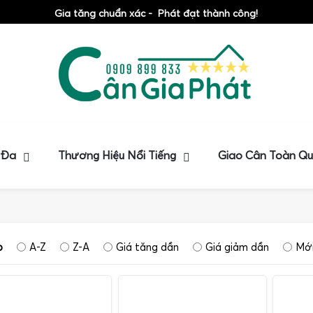
Gia tăng chuẩn xác - Phát đạt thành công!
 Đa
Thương Hiệu Nổi Tiếng
Giao Cân Toàn Q
p
A-Z
Z-A
Giá tăng dần
Giá giảm dần
Mới