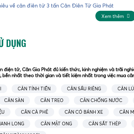
hiệu về cân điện tử 3 tấn Cân Điện Tử Gia Phát
Xem thêm
SỬ DỤNG
ân điện tử, Cân Gia Phát đủ kiến thức, kinh nghiệm và trãi n
, bền nhất theo thời gian và tiết kiệm nhất trong việc mua c
I
CÂN TÍNH TIỀN
CÂN SẦU RIÊNG
CÂN L
CÂN SÀN
CÂN TREO
CÂN CHỐNG NƯỚC
ỆU
CÂN CÀ PHÊ
CÂN CÓ BÁNH XE
CÂN M
HANH LONG
CÂN MẬT ONG
CÂN SẮT THÉP