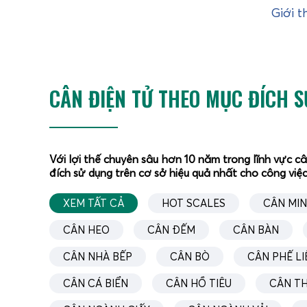
Giới t
CÂN ĐIỆN TỬ THEO MỤC ĐÍCH 
Với lợi thế chuyên sâu hơn 10 năm trong lĩnh vực c
đích sử dụng trên cơ sở hiệu quả nhất cho công việc
XEM TẤT CẢ
HOT SCALES
CÂN MIN
CÂN HEO
CÂN ĐẾM
CÂN BÀN
CÂN NHÀ BẾP
CÂN BÒ
CÂN PHẾ LI
CÂN CÁ BIỂN
CÂN HỒ TIÊU
CÂN T