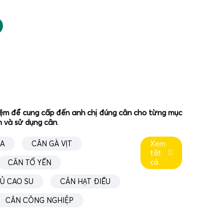
ghiệm để cung cấp đến anh chị đúng cân cho từng mục
ân và sử dụng cân
.
ÚA
CÂN GÀ VỊT
Xem
tất
cả
CÂN TỔ YẾN
Ủ CAO SU
CÂN HẠT ĐIỀU
CÂN CÔNG NGHIỆP