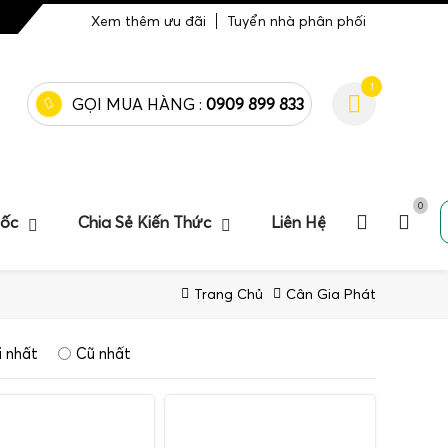
Xem thêm ưu đãi
Tuyển nhà phân phối
1
GỌI MUA HÀNG :
0909 899 833
0
uốc
Chia Sẻ Kiến Thức
Liên Hệ
Trang Chủ
Cân Gia Phát
 nhất
Cũ nhất