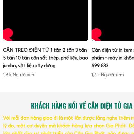
CÂN TREO ĐIỆN TỬ 1 tấn 2 tấn 3 tấn
Cân điện tử in tem
5 tấn 10 tấn cân sắt thép, phế liệu, bao
phẩm - máy in khôn
jumbo, vật liệu xây dựng
899 833
1,9 k Người xem
1,7 k Người xem
KHÁCH HÀNG NÓI VỀ CÂN ĐIỆN TỬ GIA
Với mỗi đơn hàng giao đi là một lần được lắng nghe thêm 
lý do, một cơ duyên mà khách hàng lựa chọn Gia Phát. Đâ
lớn nhất cho sự phát triển của Cân Gia Phát, gặp được n