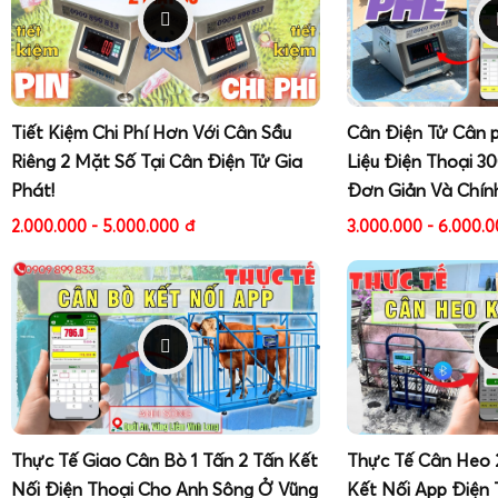
Tiết Kiệm Chi Phí Hơn Với Cân Sầu
Cân Điện Tử Cân 
Riêng 2 Mặt Số Tại Cân Điện Tử Gia
Liệu Điện Thoại 3
Phát!
Đơn Giản Và Chín
2.000.000 - 5.000.000
đ
3.000.000 - 6.000.
Thực Tế Giao Cân Bò 1 Tấn 2 Tấn Kết
Thực Tế Cân Heo 
Nối Điện Thoại Cho Anh Sông Ở Vũng
Kết Nối App Điện 