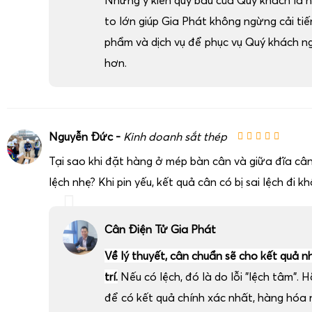
Những ý kiến quý báu của Quý khách là 
to lớn giúp Gia Phát không ngừng cải ti
phẩm và dịch vụ để phục vụ Quý khách n
hơn.
Nguyễn Đức -
Kinh doanh sắt thép
Tại sao khi đặt hàng ở mép bàn cân và giữa đĩa cân
lệch nhẹ? Khi pin yếu, kết quả cân có bị sai lệch đi k
Cân Điện Tử Gia Phát
Về lý thuyết, cân chuẩn sẽ cho kết quả n
trí.
Nếu có lệch, đó là do lỗi "lệch tâm". H
để có kết quả chính xác nhất, hàng hóa