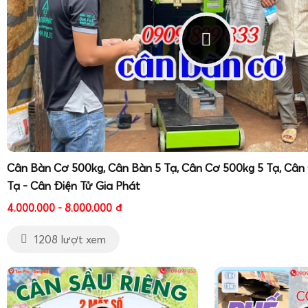
ưu theo từng ứng dụng cụ thể, giúp doanh nghiệp kiểm s
lượng hàng hóa, giảm thất thoát, nâng cao hiệu quả quản lý
Với chính sách hỗ trợ kỹ thuật nhanh chóng,
nhân viên kỹ
sẽ giao cân tận nơi
, lắp đặt,
hướng dẫn sử dụng
,
hướng 
hướng dẫn sửa cân tận tình
, giúp khách hàng yên tâm tron
hành. Hệ thống dịch vụ sau bán hàng chuyên nghiệp, linh ho
về chất lượng và độ chính xác đo lường, tạo nên lợi thế
Điện Tử Gia Phát trên thị trường cân điện tử 3 tấn cho công
Cân Bàn Cơ 500kg, Cân Bàn 5 Tạ, Cân Cơ 500kg 5 Tạ, Cân
Tạ - Cân Điện Tử Gia Phát
4.000.000 - 8.000.000
đ
1208 lượt xem