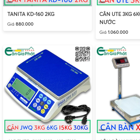
tra tín hiệu, chạy thử theo nhiều mức tải khác nhau. Tất c
ghi nhận trong biên bản nghiệm thu, kèm theo tài liệu kỹ
TANITA KD-160 2KG
CÂN UTE 3KG 6
vận hành chi tiết.
NƯỚC
Giá
880.000
Cân Điện Tử Gia Phát đặc biệt chú trọng đến
hướng dẫn
Giá
1.060.000
dẫn hiệu chuẩn
cho người vận hành. Khách hàng được đào
các chức năng cơ bản và nâng cao của đầu cân, cách nhận
lỗi, cách kiểm tra nhanh độ chính xác bằng tải chuẩn nội bộ
hiệu chuẩn định kỳ theo quy định đo lường. Đối với các doa
nghiêm ngặt về kiểm định, Cân Gia Phát hỗ trợ chuẩn bị hồ 
quan kiểm định nhà nước để thực hiện kiểm định ban đầu v
cho cân điện tử 3 tấn.
Dịch vụ bảo trì, hướng dẫn sửa cân và sửa chữa chuyê
Bên cạnh hoạt động mua bán,
Cân Điện Tử Gia Phát mua 
tử 3 tấn
với đội ngũ kỹ thuật chuyên sâu, có khả năng xử 
đơn giản đến phức tạp. Khi cân có dấu hiệu sai số, nhảy s
lên tín hiệu, hiển thị không ổn định, kỹ thuật sẽ tiến hành k