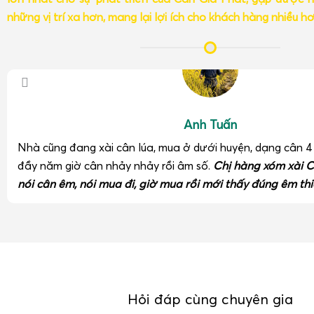
những vị trí xa hơn, mang lại lợi ích cho khách hàng nhiều h
Anh Tuấn
Nhà cũng đang xài cân lúa, mua ở dưới huyện, dạng cân 
đầy năm giờ cân nhảy nhảy rồi âm số.
Chị hàng xóm xài C
nói cân êm, nói mua đi, giờ mua rồi mới thấy đúng êm thi
Hỏi đáp cùng chuyên gia