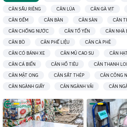
Cân sàn điện tử 3 tấn
là lựa chọn phổ biến nhất khi khác
hóa đặt trên pallet, xe nâng tay, xe đẩy hoặc trực tiếp đặ
CÂN SẦU RIÊNG
CÂN LÚA
CÂN GÀ VỊT
sàn. Cân sàn 3 tấn của Cân Điện Tử Gia Phát thường đượ
CÂN ĐẾM
CÂN BÀN
CÂN SÀN
CÂN T
sàn thép gân hoặc thép nhám chống trượt, khung chịu lực
từ 4 đến 6 loadcell hợp kim hoặc loadcell inox tùy môi 
CÂN CHỐNG NƯỚC
CÂN TỔ YẾN
CÂN NHÀ 
thống khung sàn được gia cường bằng các gân chịu lực
CÂN BÒ
CÂN PHẾ LIỆU
CÂN CÀ PHÊ
chịu tải đồng đều trên toàn bộ bề mặt, hạn chế sai số k
không đều.
CÂN CÓ BÁNH XE
CÂN MỦ CAO SU
CÂN HẠT
Trong các kho
cân sắt thép
, bãi
cân phế liệu
, xưởng cơ khí
CÂN CÁ BIỂN
CÂN HỒ TIÊU
CÂN THANH LO
tấn thường phải làm việc trong môi trường va đập mạnh
CÂN MẬT ONG
CÂN SẮT THÉP
CÂN CÔNG N
thậm chí có hóa chất ăn mòn. Cân Gia Phát tư vấn lựa chọ
cấp bảo vệ loadcell (IP65, IP67, IP68), hộp nối tín hiệu ch
CÂN NGÀNH GIẤY
CÂN NGÀNH VẢI
CÂN NG
bọc lưới chống nhiễu để đảm bảo độ bền lâu dài. Đầu cân
tích hợp nhiều chức năng như cộng dồn, trừ bì, in phiếu, kế
dữ liệu qua RS232/RS485 hoặc Ethernet, đáp ứng yêu cầu 
của doanh nghiệp.
Đối với khách hàng cần
cân máy móc công nghiệp
hoặc thi