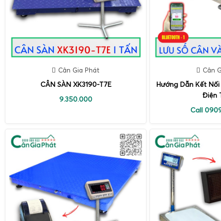
Cân Gia Phát
Cân G
CÂN SÀN XK3190-T7E
Hướng Dẫn Kết Nối
Điện 
9.350.000
Call 090