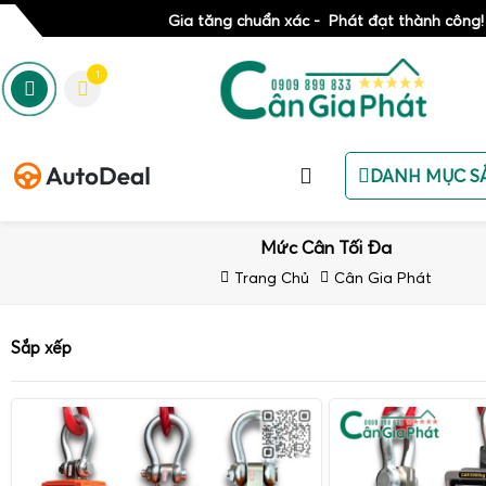
Gia tăng chuẩn xác - Phát đạt thành công!
1
DANH MỤC S
Mức Cân Tối Đa
Trang Chủ
Cân Gia Phát
Sắp xếp