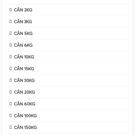
CÂN 2KG
CÂN 3KG
CÂN 5KG
CÂN 6KG
CÂN 10KG
CÂN 15KG
CÂN 30KG
CÂN 20KG
CÂN 60KG
Cân điện tử 3 tấn
là dòng thiết bị đo lường công nghiệp
được sử dụng phổ biến trong các nhà máy, xưởng cơ khí,
CÂN 100KG
bãi phế liệu, kho sắt thép, trạm trộn bê tông, silo chứa
CÂN 150KG
nguyên liệu và nhiều dây chuyền sản xuất tự động. Tại khu