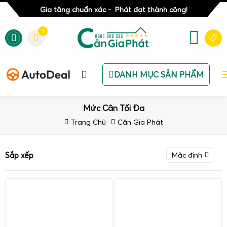
Gia tăng chuẩn xác - Phát đạt thành công!
1
DANH MỤC SẢN PHẨM
Mức Cân Tối Đa
Trang Chủ
Cân Gia Phát
Sắp xếp
Mặc định