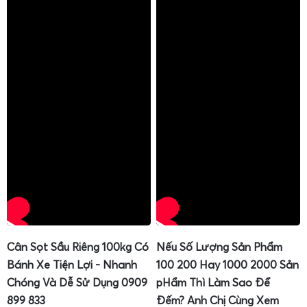
tấn
,
cân silo 3 tấn
,
cân trạm trộn 3 tấn
luôn được tối ưu
theo từng ứng dụng cụ thể, giúp doanh nghiệp kiểm soát
chính xác khối lượng hàng hóa, giảm thất thoát, nâng cao
hiệu quả quản lý kho và sản xuất.
Với chính sách hỗ trợ kỹ thuật nhanh chóng,
nhân viên kỹ
thuật Cân Gia Phát sẽ giao cân tận nơi
, lắp đặt,
hướng
dẫn sử dụng
,
hướng dẫn hiệu chuẩn
và
hướng dẫn sửa cân
tận tình
, giúp khách hàng yên tâm trong suốt quá trình vận
hành. Hệ thống dịch vụ sau bán hàng chuyên nghiệp, linh
hoạt, cùng với cam kết về chất lượng và độ chính xác đo
lường, tạo nên lợi thế cạnh tranh của Cân Điện Tử Gia
Phát trên thị trường cân điện tử 3 tấn cho công nghiệp.
Cân Sọt Sầu Riêng 100kg Có
Nếu Số Lượng Sản Phẩm
Bánh Xe Tiện Lợi - Nhanh
100 200 Hay 1000 2000 Sản
Chóng Và Dễ Sử Dụng 0909
pHẩm Thì Làm Sao Để
899 833
Đếm? Anh Chị Cùng Xem