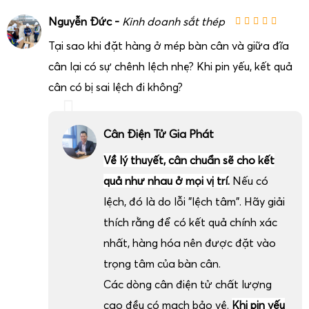
Nguyễn Đức -
Kinh doanh sắt thép
Tại sao khi đặt hàng ở mép bàn cân và giữa đĩa
cân lại có sự chênh lệch nhẹ? Khi pin yếu, kết quả
cân có bị sai lệch đi không?
Cân Điện Tử Gia Phát
Về lý thuyết, cân chuẩn sẽ cho kết
quả như nhau ở mọi vị trí.
Nếu có
lệch, đó là do lỗi "lệch tâm". Hãy giải
thích rằng để có kết quả chính xác
nhất, hàng hóa nên được đặt vào
trọng tâm của bàn cân.
Các dòng cân điện tử chất lượng
cao đều có mạch bảo vệ.
Khi pin yếu