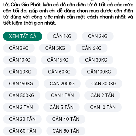
chuyên dụng và bộ điều khiển PLC.
tử, Cân Gia Phát luôn có đủ cân điện tử ở tất cả các mức
cân tối đa, giúp anh chị dễ dàng chọn mua được cân điện
Trong ứng dụng
cân trạm trộn 3 tấn
, hệ thống cân thường
tử đúng với công việc mình cần một cách nhanh nhất và
phải làm việc liên tục với tần suất cao, yêu cầu độ chính
tiết kiệm thời gian nhất.
xác và độ lặp lại tốt để đảm bảo tỷ lệ phối trộn đúng công
thức. Cân Gia Phát lựa chọn loadcell có cấp chính xác
XEM TẤT CẢ
CÂN 1KG
CÂN 2KG
cao, khả năng chống ẩm, chống bụi, chống rung, đồng thời
CÂN 3KG
CÂN 5KG
CÂN 6KG
thiết kế cơ khí chống lực ngang, chống kẹt, tránh hiện
tượng ma sát gây sai số. Bộ hiển thị cân có thể lập trình
CÂN 10KG
CÂN 15KG
CÂN 30KG
nhiều công thức phối trộn, tự động điều khiển đóng mở
CÂN 20KG
CÂN 60KG
CÂN 100KG
van, băng tải, vít tải, đảm bảo quy trình cân định lượng
diễn ra tự động và ổn định.
CÂN 150KG
CÂN 200KG
CÂN 300KG
Đối với
cân silo 3 tấn
, kỹ thuật Cân Gia Phát đặc biệt chú
CÂN 500KG
CÂN 1 TẤN
CÂN 2 TẤN
trọng đến việc bù trừ nhiệt độ, bù trừ lực gió, lực rung từ
các thiết bị xung quanh, cũng như xử lý tín hiệu nhiễu từ
CÂN 3 TẤN
CÂN 5 TẤN
CÂN 10 TẤN
môi trường công nghiệp. Hệ thống cân được hiệu chuẩn
CÂN 20 TẤN
CÂN 40 TẤN
bằng quả cân chuẩn hoặc bằng phương pháp hiệu chuẩn
giả tải (theo tiêu chuẩn kỹ thuật), có biên bản hiệu chuẩn,
CÂN 60 TẤN
CÂN 80 TẤN