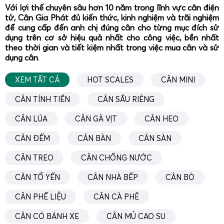
hết nhu cầu cân công nghiệp, từ kho hàng, bãi thép, bãi
Với lợi thế chuyên sâu hơn 10 năm trong lĩnh vực cân điện
phế liệu đến dây chuyền tự động. Nhóm cân sàn 3 tấn nổi
tử, Cân Gia Phát đủ kiến thức, kinh nghiệm và trãi nghiệm
để cung cấp đến anh chị đúng cân cho từng mục đích sử
bật với mặt sàn thép gân hoặc thép nhám chống trượt,
dụng trên cơ sở hiệu quả nhất cho công việc, bền nhất
khung chịu lực chắc chắn, dùng 4–6 loadcell hợp kim hoặc
theo thời gian và tiết kiệm nhất trong việc mua cân và sử
inox, chịu tải đồng đều và làm việc tốt trong môi trường va
dụng cân
.
đập, bụi, ẩm, hóa chất. Cân móc treo và cân móc cẩu 3 tấn
XEM TẤT CẢ
HOT SCALES
CÂN MINI
phù hợp hàng treo trên palang, cầu trục, có
hệ số an toàn
tải cao
, nhiều chức năng hỗ trợ đọc số ổn định. Cân silo và
CÂN TÍNH TIỀN
CÂN SẦU RIÊNG
cân trạm trộn 3 tấn đảm nhiệm vai trò cân định lượng,
CÂN LÚA
CÂN GÀ VỊT
CÂN HEO
phối trộn tự động, tích hợp PLC, hiệu chuẩn chuẩn xác,
đáp ứng yêu cầu quản lý và kiểm soát nguyên liệu.
CÂN ĐẾM
CÂN BÀN
CÂN SÀN
Cân sàn điện tử 3 tấn cho kho hàng, bãi thép, bãi
CÂN TREO
CÂN CHỐNG NƯỚC
phế liệu
CÂN TỔ YẾN
CÂN NHÀ BẾP
CÂN BÒ
Cân sàn điện tử 3 tấn
là lựa chọn phổ biến nhất khi khách
hàng cần cân hàng hóa đặt trên pallet, xe nâng tay, xe
CÂN PHẾ LIỆU
CÂN CÀ PHÊ
đẩy hoặc trực tiếp đặt kiện hàng lên mặt sàn. Cân sàn 3
CÂN CÓ BÁNH XE
CÂN MỦ CAO SU
tấn của Cân Điện Tử Gia Phát thường được thiết kế với