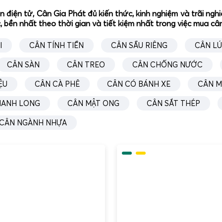
ân điện tử, Cân Gia Phát đủ kiến thức, kinh nghiệm và trãi n
, bền nhất theo thời gian và tiết kiệm nhất trong việc mua c
I
CÂN TÍNH TIỀN
CÂN SẦU RIÊNG
CÂN L
 3kg
- Cân Điện Tử Gia Phát - http://ca
CÂN SÀN
CÂN TREO
CÂN CHỐNG NƯỚC
điện tử 3kg tận nơi toàn quốc.
ỆU
CÂN CÀ PHÊ
CÂN CÓ BÁNH XE
CÂN M
hiệu về cân điện tử 3kg và thương hiệu Cân Điện Tử Gi
HANH LONG
CÂN MẬT ONG
CÂN SẮT THÉP
CÂN NGÀNH NHỰA