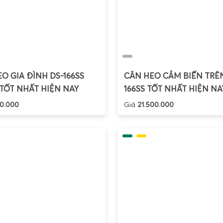
O GIA ĐÌNH DS-166SS
CÂN HEO CẢM BIẾN TRÊN
TỐT NHẤT HIỆN NAY
166SS TỐT NHẤT HIỆN NA
0.000
Giá
21.500.000
ện tử 3kg
là dòng cân phổ biến nhất trong gia đình, nhà b