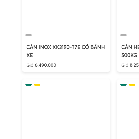
CÂN INOX XK3190-T7E CÓ BÁNH
CÂN HE
XE
500KG 
Giá
6.490.000
Giá
8.25
Cân đi