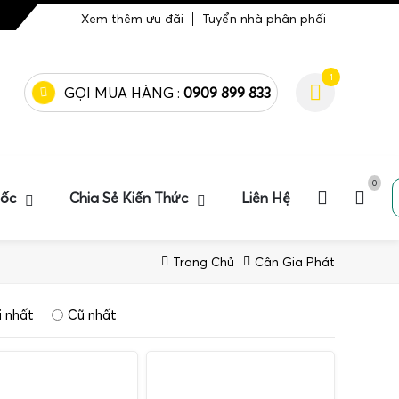
Xem thêm ưu đãi
Tuyển nhà phân phối
1
GỌI MUA HÀNG :
0909 899 833
0
uốc
Chia Sẻ Kiến Thức
Liên Hệ
Trang Chủ
Cân Gia Phát
 nhất
Cũ nhất