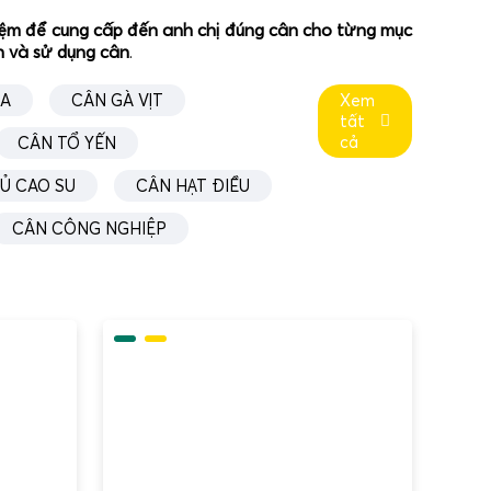
ghiệm để cung cấp đến anh chị đúng cân cho từng mục
ân và sử dụng cân
.
ÚA
CÂN GÀ VỊT
Xem
tất
ndientu.net/ - mua bán sửa & giao
cả
CÂN TỔ YẾN
Ủ CAO SU
CÂN HẠT ĐIỀU
a Phát
CÂN CÔNG NGHIỆP