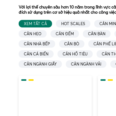
Với lợi thế chuyên sâu hơn 10 năm trong lĩnh vực c
đích sử dụng trên cơ sở hiệu quả nhất cho công việc
XEM TẤT CẢ
HOT SCALES
CÂN MIN
Cân
CÂN HEO
CÂN ĐẾM
CÂN BÀN
cân 
CÂN NHÀ BẾP
CÂN BÒ
CÂN PHẾ LI
Giới t
CÂN CÁ BIỂN
CÂN HỒ TIÊU
CÂN T
CÂN NGÀNH GIẤY
CÂN NGÀNH VẢI