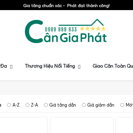
Gia tăng chuẩn xác - Phát đạt thành công!
 Đa
Thương Hiệu Nổi Tiếng
Giao Cân Toàn Q
p
A-Z
Z-A
Giá tăng dần
Giá giảm dần
Mới