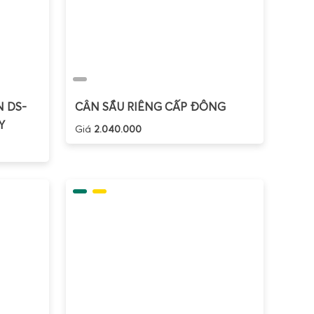
 DS-
CÂN SẦU RIÊNG CẤP ĐÔNG
Y
Giá
2.040.000
ếp, cửa hàng tạp hóa, tiệm bánh, quầy thực phẩm,