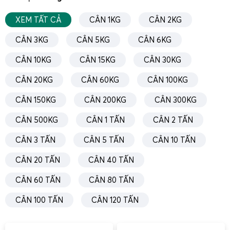
Việc hiệu chuẩn định kỳ giúp cân duy trì độ chính xác và
XEM TẤT CẢ
CÂN 1KG
CÂN 2KG
tránh sai số trong quá trình sử dụng.
Hướng dẫn sửa cân điện tử 5kg dễ hiểu, dễ thao
CÂN 3KG
CÂN 5KG
CÂN 6KG
tác tại nhà
CÂN 10KG
CÂN 15KG
CÂN 30KG
CÂN 20KG
CÂN 60KG
CÂN 100KG
CÂN 150KG
CÂN 200KG
CÂN 300KG
CÂN 500KG
CÂN 1 TẤN
CÂN 2 TẤN
CÂN 3 TẤN
CÂN 5 TẤN
CÂN 10 TẤN
CÂN 20 TẤN
CÂN 40 TẤN
CÂN 60 TẤN
CÂN 80 TẤN
CÂN 100 TẤN
CÂN 120 TẤN