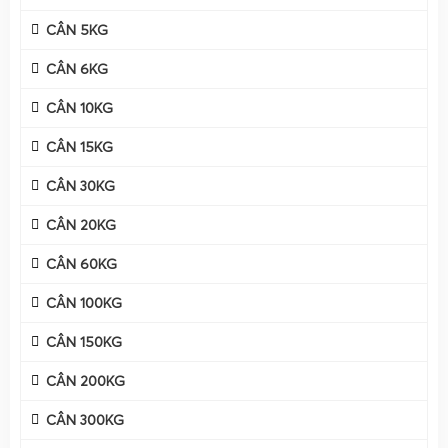
CÂN 5KG
CÂN 6KG
CÂN 10KG
CÂN 15KG
CÂN 30KG
CÂN 20KG
CÂN 60KG
CÂN 100KG
CÂN 150KG
Cân điện tử 5kg
hiện đang là thiết bị không thể thiếu
CÂN 200KG
trong nhiều lĩnh vực như thương mại, y tế, giáo dục, và gia
đình. Với khả năng cân chính xác trong phạm vi 5kg, sản
CÂN 300KG
phẩm này đáp ứng tốt các yêu cầu đo lường nhỏ gọn, tiện