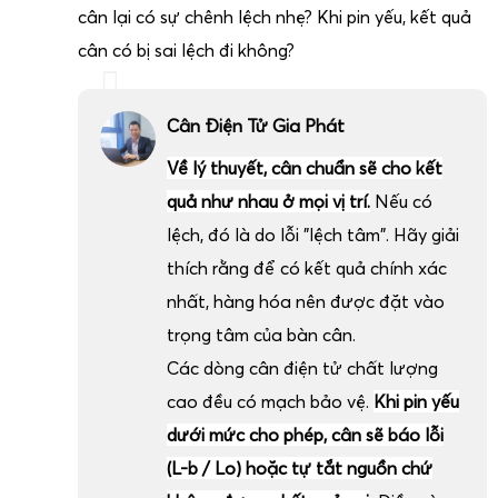
cân lại có sự chênh lệch nhẹ? Khi pin yếu, kết quả
cân có bị sai lệch đi không?
Cân Điện Tử Gia Phát
Về lý thuyết, cân chuẩn sẽ cho kết
quả như nhau ở mọi vị trí.
Nếu có
lệch, đó là do lỗi "lệch tâm". Hãy giải
thích rằng để có kết quả chính xác
nhất, hàng hóa nên được đặt vào
trọng tâm của bàn cân.
Các dòng cân điện tử chất lượng
cao đều có mạch bảo vệ.
Khi pin yếu
dưới mức cho phép, cân sẽ báo lỗi
(L-b / Lo) hoặc tự tắt nguồn chứ