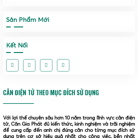
Sản Phẩm Mới
Kết Nối
Cân Điện Tử Gia Phát
là nhà phân phối uy tín, cung cấp
các dòng cân điện tử 5kg chất lượng cao trên toàn quốc.
CÂN ĐIỆN TỬ THEO MỤC ĐÍCH SỬ DỤNG
Khách hàng có thể dễ dàng tiếp cận các sản phẩm chính
hãng từ Nhật Bản và Hàn Quốc như:
Cân điện tử Tanita 5kg - Japan:
Được thiết kế với
Với lợi thế chuyên sâu hơn 10 năm trong lĩnh vực cân điện
công nghệ tiên tiến, cân Tanita nổi bật với độ nhạy
tử, Cân Gia Phát đủ kiến thức, kinh nghiệm và trãi nghiệm
cao, màn hình LCD rõ nét và khả năng chống va đập
để cung cấp đến anh chị đúng cân cho từng mục đích sử
dụng trên cơ sở hiệu quả nhất cho công việc, bền nhất
tốt. Sản phẩm phù hợp cho các phòng thí nghiệm,