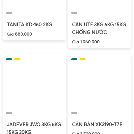
đến cảm biến.
Cân báo lỗi:
Tham khảo mã lỗi trong sách hướng
dẫn để xử lý hoặc reset cân.
TANITA KD-160 2KG
CÂN UTE 3KG 6KG 15KG
Trong trường hợp lỗi nghiêm trọng hơn, nên liên hệ với
CHỐNG NƯỚC
Giá
880.000
dịch vụ kỹ thuật chuyên nghiệp để được hỗ trợ kịp thời.
Giá
1.060.000
JADEVER JWQ 3KG 6KG
CÂN BÀN XK3190-T7E
15KG 30KG