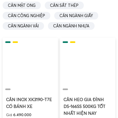
CÂN MẬT ONG
CÂN SẮT THÉP
CÂN CÔNG NGHIỆP
CÂN NGÀNH GIẤY
CÂN NGÀNH VẢI
CÂN NGÀNH NHỰA
Để tận dụng tối đa hiệu quả của cân điện tử 5kg, việc nắm
vững cách
sử dụng
là rất quan trọng. Dưới đây là các
CÂN INOX XK3190-T7E
CÂN HEO GIA ĐÌNH
bước cơ bản giúp bạn vận hành cân một cách chính xác
CÓ BÁNH XE
DS-166SS 500KG TỐT
và an toàn:
NHẤT HIỆN NAY
Giá
6.490.000