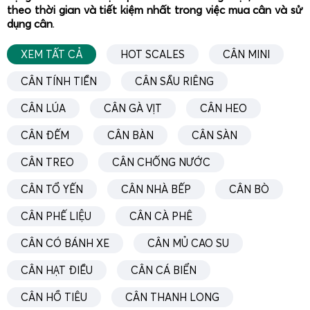
theo thời gian và tiết kiệm nhất trong việc mua cân và sử
nhà bếp và các cửa hàng bán lẻ.
dụng cân
.
Cân điện tử Cas 5kg - Korea:
Cas là thương hiệu cân
điện tử nổi tiếng với thiết kế chắc chắn, độ bền cao
XEM TẤT CẢ
HOT SCALES
CÂN MINI
và khả năng cân chính xác đến từng gram. Sản phẩm
CÂN TÍNH TIỀN
CÂN SẦU RIÊNG
được ứng dụng rộng rãi trong công nghiệp nhẹ,
thương mại và dịch vụ.
CÂN LÚA
CÂN GÀ VỊT
CÂN HEO
Việc phân phối toàn quốc giúp khách hàng dễ dàng đặt
CÂN ĐẾM
CÂN BÀN
CÂN SÀN
mua và nhận hàng nhanh chóng, đồng thời được hỗ trợ kỹ
CÂN TREO
CÂN CHỐNG NƯỚC
thuật và bảo hành chính hãng từ Gia Phát.
CÂN TỔ YẾN
CÂN NHÀ BẾP
CÂN BÒ
Hướng dẫn sử dụng cân điện tử 5kg chi tiết và dễ
hiểu
CÂN PHẾ LIỆU
CÂN CÀ PHÊ
CÂN CÓ BÁNH XE
CÂN MỦ CAO SU
CÂN HẠT ĐIỀU
CÂN CÁ BIỂN
CÂN HỒ TIÊU
CÂN THANH LONG