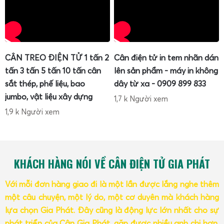
CÂN TREO ĐIỆN TỬ 1 tấn 2
Cân điện tử in tem nhãn dán
tấn 3 tấn 5 tấn 10 tấn cân
lên sản phẩm - máy in không
sắt thép, phế liệu, bao
dây từ xa - 0909 899 833
jumbo, vật liệu xây dựng
1,7 k Người xem
1,9 k Người xem
KHÁCH HÀNG NÓI VỀ CÂN ĐIỆN TỬ GIA PHÁT
Với mỗi đơn hàng giao đi là một lần được lắng nghe thêm
một câu chuyện, một lý do, một cơ duyên mà khách hàng
lựa chọn Gia Phát. Đây cũng là động lực lớn nhất cho sự
phát triển của Cân Gia Phát, gặp được nhiều anh chị hơn,