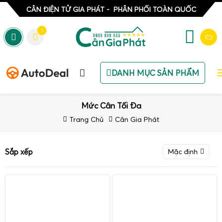
CÂN ĐIỆN TỬ GIA PHÁT - PHÂN PHỐI TOÀN QUỐC
1
DANH MỤC SẢN PHẨM
Mức Cân Tối Đa
Trang Chủ
Cân Gia Phát
Sắp xếp
Mặc định