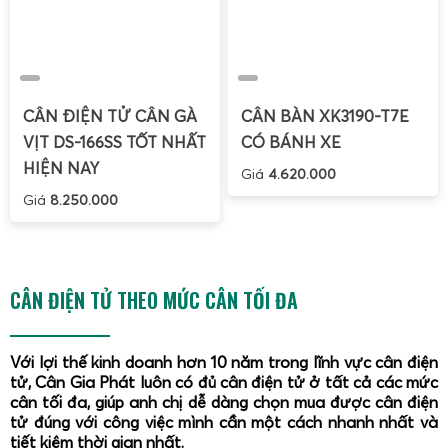
Hiệu chuẩn
cân điện tử 5kg
là bước quan trọng để đảm
bảo độ chính xác lâu dài. Bạn có thể tự thực hiện hiệu
chuẩn tại nhà theo các bước sau:
CÂN ĐIỆN TỬ CÂN GÀ
CÂN BÀN XK3190-T7E
Chuẩn bị vật nặng chuẩn:
Sử dụng quả cân chuẩn có
VỊT DS-166SS TỐT NHẤT
CÓ BÁNH XE
trọng lượng chính xác 5kg hoặc gần bằng.
HIỆN NAY
Bật cân và để cân về số 0:
Đảm bảo cân được đặt
Giá
4.620.000
trên bề mặt phẳng, ổn định.
Giá
8.250.000
Đặt quả cân chuẩn lên cân:
Quan sát màn hình hiển
thị, nếu số cân không đúng 5kg, tiến hành hiệu chỉnh
theo hướng dẫn của nhà sản xuất.
CÂN ĐIỆN TỬ THEO MỨC CÂN TỐI ĐA
Thực hiện hiệu chuẩn:
Thông thường, cân điện tử sẽ
có chế độ hiệu chuẩn (calibration mode), bạn cần
nhấn giữ nút hiệu chuẩn và làm theo các bước trên
Với lợi thế kinh doanh hơn 10 năm trong lĩnh vực cân điện
màn hình hoặc trong sách hướng dẫn.
tử, Cân Gia Phát luôn có đủ cân điện tử ở tất cả các mức
cân tối đa, giúp anh chị dễ dàng chọn mua được cân điện
Kiểm tra lại:
Sau khi hiệu chuẩn xong, cân lại quả cân
tử đúng với công việc mình cần một cách nhanh nhất và
chuẩn để đảm bảo kết quả chính xác.
tiết kiệm thời gian nhất.