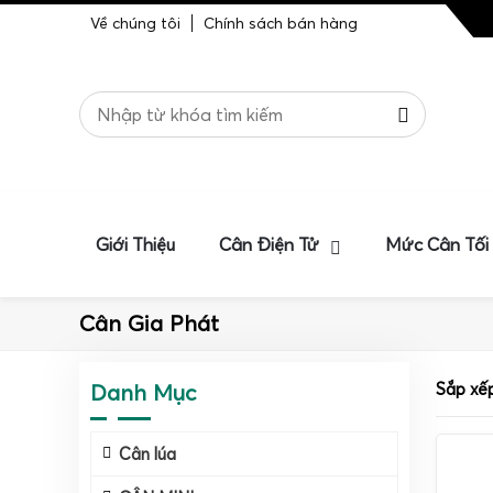
Về chúng tôi
Chính sách bán hàng
Giới Thiệu
Cân Điện Tử
Mức Cân Tối
Cân Gia Phát
Danh Mục
Sắp xế
Cân lúa