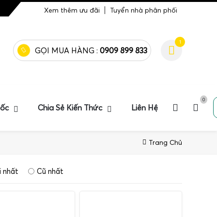
Xem thêm ưu đãi
Tuyển nhà phân phối
1
GỌI MUA HÀNG :
0909 899 833
0
uốc
Chia Sẻ Kiến Thức
Liên Hệ
Trang Chủ
 nhất
Cũ nhất