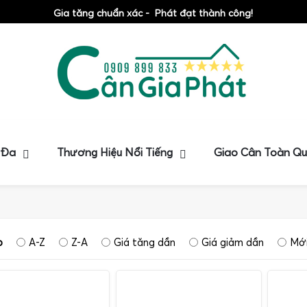
Gia tăng chuẩn xác - Phát đạt thành công!
 Đa
Thương Hiệu Nổi Tiếng
Giao Cân Toàn Q
p
A-Z
Z-A
Giá tăng dần
Giá giảm dần
Mới