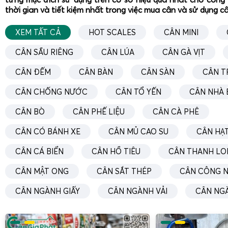
thời gian và tiết kiệm nhất trong việc mua cân và sử dụng c
XEM TẤT CẢ
HOT SCALES
CÂN MINI
Cân điện tử cân gà vịt Gia Phát
được thiết kế với tính nă
CÂN SẦU RIÊNG
CÂN LÚA
CÂN GÀ VỊT
này rất quan trọng, bởi môi trường chăn nuôi thường có 
nước. Nếu cân không được trang bị tính năng này, nó rất
CÂN ĐẾM
CÂN BÀN
CÂN SÀN
CÂN T
tung, ảnh hưởng đến độ chính xác của cân hơn.
CÂN CHỐNG NƯỚC
CÂN TỔ YẾN
CÂN NHÀ 
Nhờ vào tính năng này, cả người dùng và chủ trang trại
dụng mà không lo lắng về việc cân sẽ hỏng khi tiếp xúc với
CÂN BÒ
CÂN PHẾ LIỆU
CÂN CÀ PHÊ
phẩm cũng có khả năng chịu được các tác động từ bên ngo
CÂN CÓ BÁNH XE
CÂN MỦ CAO SU
CÂN HẠT
bền và tuổi thọ của thiết bị.
CÂN CÁ BIỂN
CÂN HỒ TIÊU
CÂN THANH LO
Cân gà vịt điện tử chốt số nhanh, cân nhanh hơn, hiệu quả 
CÂN MẬT ONG
CÂN SẮT THÉP
CÂN CÔNG N
Cân điện tử cân gà vịt Gia Phát
được trang bị công nghệ
phép người sử dụng thực hiện việc cân đo một cách nhanh
CÂN NGÀNH GIẤY
CÂN NGÀNH VẢI
CÂN NG
hơn. Điều này giúp tiết kiệm thời gian và công sức cho ng
thời nâng cao năng suất làm việc.