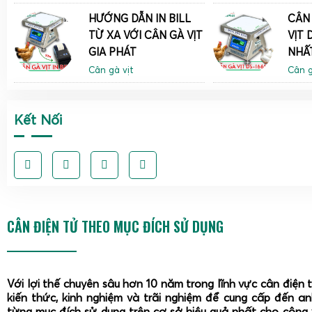
HƯỚNG DẪN IN BILL
CÂN 
TỪ XA VỚI CÂN GÀ VỊT
VỊT 
GIA PHÁT
NHẤT
Cân gà vịt
Cân g
Kết Nối
CÂN ĐIỆN TỬ THEO MỤC ĐÍCH SỬ DỤNG
Với lợi thế chuyên sâu hơn 10 năm trong lĩnh vực cân điện 
kiến thức, kinh nghiệm và trãi nghiệm để cung cấp đến a
từng mục đích sử dụng trên cơ sở hiệu quả nhất cho công 