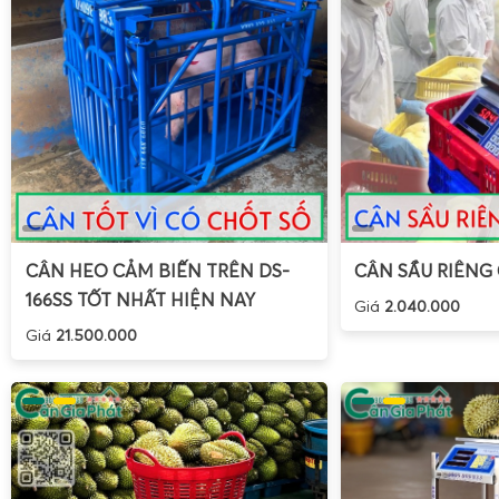
CÂN HEO CẢM BIẾN TRÊN DS-
CÂN SẦU RIÊNG
166SS TỐT NHẤT HIỆN NAY
Giá
2.040.000
Giá
21.500.000
Cân điện tử cân gà vịt của Gia Phát không chỉ dừng lại ở
thường mà còn được tích hợp công nghệ hiện đại cho phép
với điện thoại thông minh. Điều này trở thành một lợi thế lớ
số liệu và tiện lợi khi cân hơn.