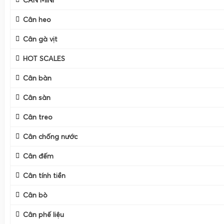
CÂN MINI
Cân heo
Cân gà vịt
HOT SCALES
Cân bàn
Cân sàn
Cân treo
Cân chống nước
Cân đếm
Cân tính tiền
Cân bò
Cân Điện Tử Gia Phát hiện đang có những cân điện tử cân g
Cân phế liệu
nay với trọng lượng tối đa 100kg, 200kg và 300kg, thiết kế i