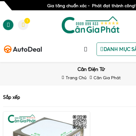
Gia tăng chuẩn xác - Phát đạt thành công!
1
DANH MỤC S
Cân Điện Tử
Trang Chủ
Cân Gia Phát
Sắp xếp