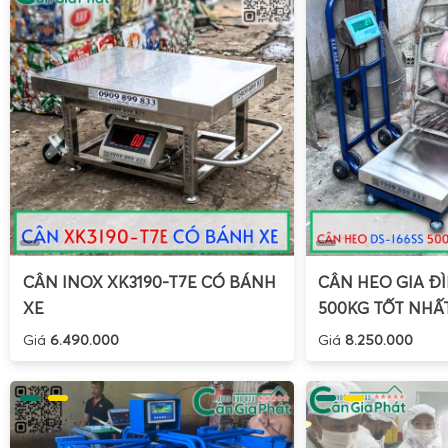
Với tính năng chốt số nhanh, các thông số trọng lượng sẽ đ
trên màn hình, giúp người sử dụng có thể theo dõi ngay lậ
hữu ích trong những tình huống cần đo gấp, đặc biệt là 
hàng loạt cho gia cầm.
Cân điện tử cân gà vịt ở Gia Phát kết nối tốt với điện
in bill từ xa, hoặc hiện số trên màn hình LED lớn tre
CÂN INOX XK3190-T7E CÓ BÁNH
CÂN HEO GIA ĐÌ
XE
500KG TỐT NHẤ
Giá
6.490.000
Giá
8.250.000