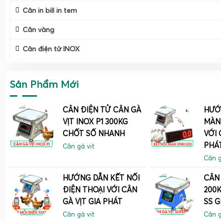
Cân in bill in tem
Cân vàng
Cân điện tử INOX
Một trong những điểm nổi bật của
cân điện tử cân gà vịt G
sử dụng chất liệu
inox cao cấp
trong chế tạo. Chất liệu này
phẩm trở nên bền bỉ mà còn có khả năng chống ăn mòn tố
Sản Phẩm Mới
vật liệu khác.
Khi sử dụng trong môi trường chuồng trại, nơi thường ẩm
CÂN ĐIỆN TỬ CÂN GÀ
HƯỚ
xúc với các hóa chất tẩy rửa, việc lựa chọn inox chính là 
VỊT INOX P1 300KG
MÀN
minh. Những cân gà vịt inox này không chỉ dễ dàng vệ sinh 
CHỐT SỐ NHANH
VỚI 
PHÁ
bị luôn mới và hoạt động tốt trong suốt thời gian sử dụng.
Cân gà vịt
Cân g
Cân gà vịt chống nước bền hơn trong điều kiện chuồng trại.
HƯỚNG DẪN KẾT NỐI
CÂN 
ĐIỆN THOẠI VỚI CÂN
200K
GÀ VỊT GIA PHÁT
SS G
Cân gà vịt
Cân g