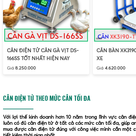
CÂN ĐIỆN TỬ CÂN GÀ VỊT DS-
CÂN BÀN XK319
166SS TỐT NHẤT HIỆN NAY
XE
Giá
8.250.000
Giá
4.620.000
CÂN ĐIỆN TỬ THEO MỨC CÂN TỐI ĐA
Với lợi thế kinh doanh hơn 10 năm trong lĩnh vực cân đi
luôn có đủ cân điện tử ở tất cả các mức cân tối đa, giúp a
mua được cân điện tử đúng với công việc mình cần một 
tiết kiệm thời gian nhất.