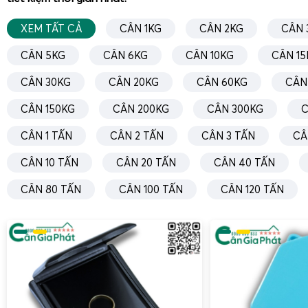
Một trong những tính năng nổi bật khác của
cân điện tử 
XEM TẤT CẢ
CÂN 1KG
CÂN 2KG
CÂN 
chính là khả năng
in bill từ xa
. Khi anh chị cân gà vịt xuất ch
cộng thủ công, thì máy in bill đã tự động in và cộng dồn 
CÂN 5KG
CÂN 6KG
CÂN 10KG
CÂN 15
không chỉ giúp anh chị lưu giữ thông tin một cách chính
CÂN 30KG
CÂN 20KG
CÂN 60KG
CÂN
phục vụ cho việc kiểm soát trọng lượng đàn gà vịt của mình.
CÂN 150KG
CÂN 200KG
CÂN 300KG
C
Ngoài ra, việc cân mã nào in mã đó giúp thêm rõ ràng và m
việc. Chủ trại và chủ xe bắt gà mua gà có thể dễ dàng theo 
CÂN 1 TẤN
CÂN 2 TẤN
CÂN 3 TẤN
CÂ
lo ngại về sai sót, từ đó nâng cao hiệu quả làm việc trong trạ
CÂN 10 TẤN
CÂN 20 TẤN
CÂN 40 TẤN
Hiện số cân trên màn hình LED lớn treo tường từ xa, dễ 
qua camera hơn.
CÂN 80 TẤN
CÂN 100 TẤN
CÂN 120 TẤN