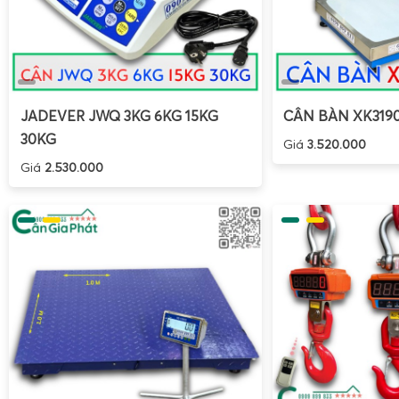
JADEVER JWQ 3KG 6KG 15KG
CÂN BÀN XK319
30KG
Giá
3.520.000
Giá
2.530.000
Cân điện tử cân heo Gia Phát
không chỉ đơn giản là một 
còn là giải pháp toàn diện cho ngành chăn nuôi hiện đại. 
đình nhỏ gọn đến hệ thống cân trại nuôi tiên tiến, Gia 
dạng và độ chính xác cao nhất. Với thiết kế chống nước, c
thông minh và dịch vụ hậu mãi vượt trội, cân heo của Gia P
ưu cho những ai mong muốn nâng cao hiệu quả chăn nuôi và 