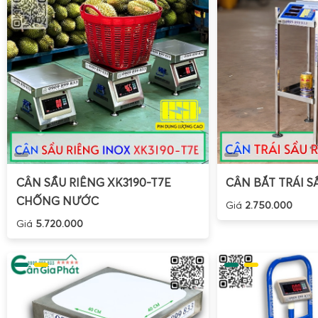
Cân Điện Tử Gia Phát miễn phí giao cân heo tận nơi
trợ kỹ thuật trọn đời cân.
CÂN SẦU RIÊNG XK3190-T7E
CÂN BẮT TRÁI S
CHỐNG NƯỚC
Giá
2.750.000
Giá
5.720.000