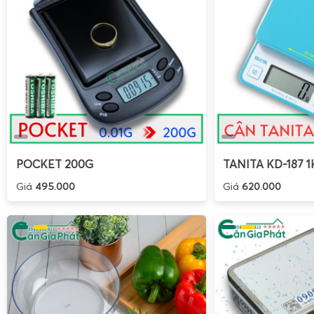
POCKET 200G
TANITA KD-187 1
Giá
495.000
Giá
620.000
Cam kết hỗ trợ kỹ thuật trọn đời là một điểm mạnh của G
nhiêu năm sử dụng, anh chị vẫn được hỗ trợ sửa chữa và
mới. Điều này giúp anh chị biết rõ rằng anh chị đang đầu 
và dịch vụ đáng tin cậy trong dài hạn.