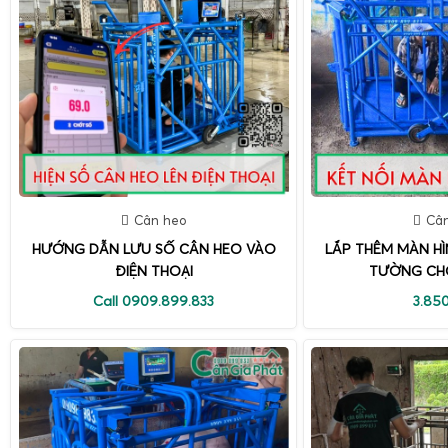
Cân heo
Câ
HƯỚNG DẪN LƯU SỐ CÂN HEO VÀO
LẮP THÊM MÀN HÌ
ĐIỆN THOẠI
TƯỜNG CH
Call 0909.899.833
3.85