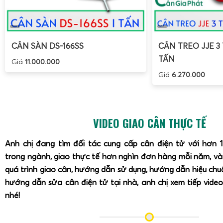
HOTLINE 0909.899.833
để được tư vấn chuyên sâu và tr
điểm vượt trội của cân điện tử Gia Phát, anh chị nhé!
CÂN SÀN DS-166SS
CÂN TREO JJE 3 
TẤN
Giá
11.000.000
Giá
6.270.000
VIDEO GIAO CÂN THỰC TẾ
Anh chị đang tìm đối tác cung cấp cân điện tử với hơn 
trong ngành, giao thực tế hơn nghìn đơn hàng mỗi năm, v
quá trình giao cân, hướng dẫn sử dụng, hướng dẫn hiệu ch
hướng dẫn sửa cân điện tử tại nhà, anh chị xem tiếp video
nhé!