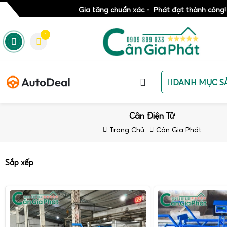
Gia tăng chuẩn xác - Phát đạt thành công!
1
DANH MỤC S
Cân Điện Tử
Trang Chủ
Cân Gia Phát
Sắp xếp