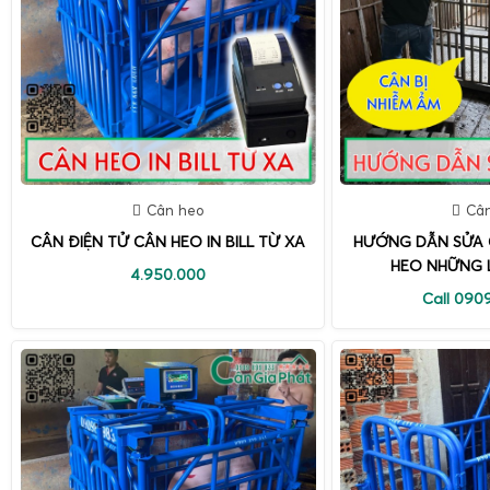
Cân heo
Câ
CÂN ĐIỆN TỬ CÂN HEO IN BILL TỪ XA
HƯỚNG DẪN SỬA 
HEO NHỮNG L
4.950.000
Call 090