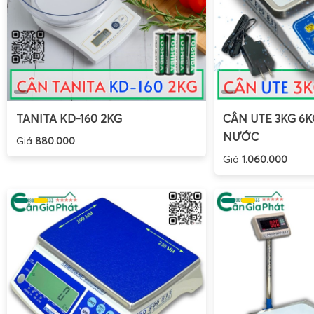
Ngoài ra, hotline hỗ trợ 24/7 (0909.899.833) luôn sẵn sàn
mắc và hỗ trợ tận nơi khi cần thiết. Sự hỗ trợ chuyên ng
hàng yên tâm về sự ổn định của cân heo trong suốt quá trìn
Tổng kết
TANITA KD-160 2KG
CÂN UTE 3KG 6
NƯỚC
Giá
880.000
Giá
1.060.000