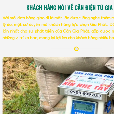
KHÁCH HÀNG NÓI VỀ CÂN ĐIỆN TỬ GIA
Với mỗi đơn hàng giao đi là một lần được lắng nghe thêm 
lý do, một cơ duyên mà khách hàng lựa chọn Gia Phát. Đâ
lớn nhất cho sự phát triển của Cân Gia Phát, gặp được n
những vị trí xa hơn, mang lại lợi ích cho khách hàng nhiều h