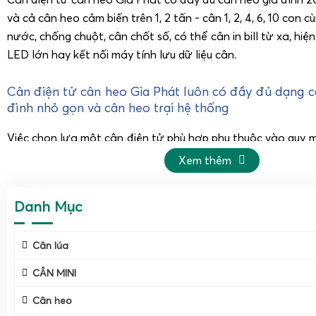
và cả cân heo cảm biến trên 1, 2 tấn - cân 1, 2, 4, 6, 10 con c
nước, chống chuột, cân chốt số, có thể cân in bill từ xa, hiệ
LED lớn hay kết nối máy tính lưu dữ liệu cân.
Cân điện tử cân heo Gia Phát luôn có đầy đủ dạng c
đình nhỏ gọn và cân heo trại hệ thống
Việc chọn lựa một cân điện tử phù hợp phụ thuộc vào quy 
đích sử dụng. Tại Gia Phát, chúng tôi không chỉ cung cấp c
Xem thêm
mà còn mang đến giải pháp toàn diện, từ cân heo gia đ
thống cân nặng chinh phục cho các trại lớn. Điều này giúp 
Danh Mục
thời gian và chi phí khi mua sắm.
Cân điện tử cân heo 200kg 300kg 500kg gia đình, nổi bật 
Cân lúa
166SS tốt nhất lúc này, cân được cả heo nái
CÂN MINI
Cân heo