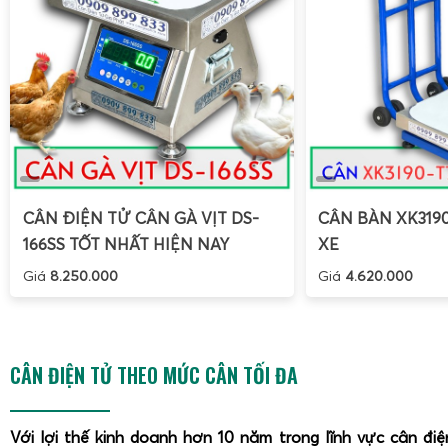
CÂN ĐIỆN TỬ CÂN GÀ VỊT DS-
CÂN BÀN XK319
166SS TỐT NHẤT HIỆN NAY
XE
Tại Gia Phát, dịch vụ hậu mãi được coi là một phần qua
Giá
8.250.000
Giá
4.620.000
khách hàng được hỗ trợ tối đa. Không chỉ cung cấp sả
chúng tôi cam kết giao cân heo tận nơi toàn quốc miễn phí
suốt vòng đời của sản phẩm.
CÂN ĐIỆN TỬ THEO MỨC CÂN TỐI ĐA
Giao hàng miễn phí tận nơi toàn quốc
Giao cân điện tử tận nơi toàn quốc giúp khách hàng tiế
Với lợi thế kinh doanh hơn 10 năm trong lĩnh vực cân đi
chuyển và thời gian chờ đợi. Đặc biệt, đội ngũ kỹ thuật viê