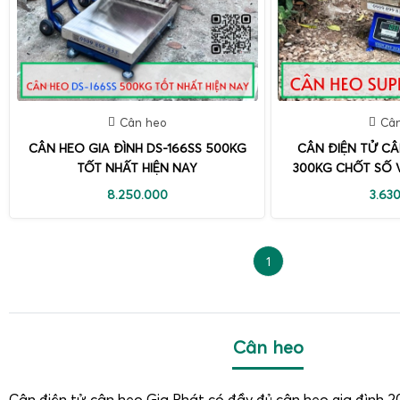
Cân heo
Câ
CÂN HEO GIA ĐÌNH DS-166SS 500KG
CÂN ĐIỆN TỬ CÂ
TỐT NHẤT HIỆN NAY
300KG CHỐT SỐ
8.250.000
3.63
1
Cân heo
Cân điện tử cân heo Gia Phát có đầy đủ cân heo gia đình 