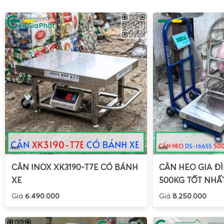
số trên màn hình LED lớn và kế nối máy tính lưu dữ l
CÂN INOX XK3190-T7E CÓ BÁNH
CÂN HEO GIA ĐÌ
XE
500KG TỐT NHẤ
Giá
6.490.000
Giá
8.250.000