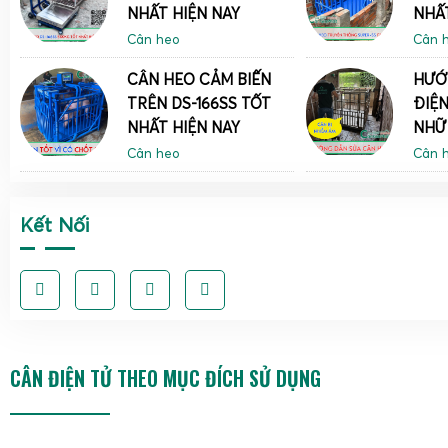
Đặc điểm tốt nhất của cân heo điện tử Gia Phát
NHẤT HIỆN NAY
NHẤT
chống chuột và cân heo chốt số
Cân heo
Cân 
CÂN HEO CẢM BIẾN
HƯỚ
TRÊN DS-166SS TỐT
ĐIỆ
NHẤT HIỆN NAY
NHỮ
Cân heo
Cân 
Kết Nối
CÂN ĐIỆN TỬ THEO MỤC ĐÍCH SỬ DỤNG