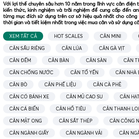
Với lợi thế chuyên sâu hơn 10 năm trong lĩnh vực cân điện 
kiến thức, kinh nghiệm và trãi nghiệm để cung cấp đến a
từng mục đích sử dụng trên cơ sở hiệu quả nhất cho công 
thời gian và tiết kiệm nhất trong việc mua cân và sử dụng c
XEM TẤT CẢ
HOT SCALES
CÂN MINI
CÂN SẦU RIÊNG
CÂN LÚA
CÂN GÀ VỊT
CÂN ĐẾM
CÂN BÀN
CÂN SÀN
CÂN T
Cân điện tử cân heo cân lợn không chỉ cần độ chính xác m
CÂN CHỐNG NƯỚC
CÂN TỔ YẾN
CÂN NHÀ 
những thử thách từ môi trường. Cân heo của Gia Phát đ
CÂN BÒ
CÂN PHẾ LIỆU
CÂN CÀ PHÊ
chống nước IP68 và cơ chế chống chuột, giúp kéo dài tuổ
cả trong điều kiện khắc nghiệt như trại nuôi ẩm ướt hoặc m
CÂN CÓ BÁNH XE
CÂN MỦ CAO SU
CÂN HẠT
Đặc biệt, chức năng chốt số tự động sau khi lùa hết heo và
CÂN CÁ BIỂN
CÂN HỒ TIÊU
CÂN THANH LO
thời gian và ngăn chặn sai sót trong việc ghi nhận cân nặn
CÂN MẬT ONG
CÂN SẮT THÉP
CÂN CÔNG N
hữu ích khi cân các con heo khó đứng yên lâu, tránh mất thờ
CÂN NGÀNH GIẤY
CÂN NGÀNH VẢI
CÂN NG
Cân điện tử cân heo của Gia Phát luôn có thể in bill 