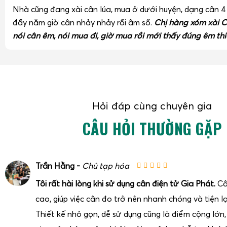
Nhà cũng đang xài cân lúa, mua ở dưới huyện, dạng cân 
đầy năm giờ cân nhảy nhảy rồi âm số.
Chị hàng xóm xài C
nói cân êm, nói mua đi, giờ mua rồi mới thấy đúng êm thi
Hỏi đáp cùng chuyên gia
CÂU HỎI THƯỜNG GẶP
Trần Hằng -
Chủ tạp hóa
Tôi rất hài lòng khi sử dụng cân điện tử Gia Phát.
Câ
cao, giúp việc cân đo trở nên nhanh chóng và tiện lợ
Thiết kế nhỏ gọn, dễ sử dụng cũng là điểm cộng lớn