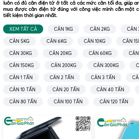
luôn có đủ cân điện tử ở tất cả các mức cân tối đa, giúp a
trợ lắp đặt và hướng dẫn sử dụng ngay tại địa phương, đ
mua được cân điện tử đúng với công việc mình cần một 
động ngay lập tức sau khi nhận.
tiết kiệm thời gian nhất.
Sau khi giao nhận, khách hàng còn được hướng dẫn chi tiết
XEM TẤT CẢ
CÂN 1KG
CÂN 2KG
CÂN 
xử lý các vấn đề thường gặp. Nhờ đó, quá trình sử dụng câ
tiện và an toàn hơn.
CÂN 5KG
CÂN 6KG
CÂN 10KG
CÂN 15
Hỗ trợ kỹ thuật trọn đời cân
CÂN 30KG
CÂN 20KG
CÂN 60KG
CÂN
CÂN 150KG
CÂN 200KG
CÂN 300KG
C
CÂN 1 TẤN
CÂN 2 TẤN
CÂN 3 TẤN
CÂ
CÂN 10 TẤN
CÂN 20 TẤN
CÂN 40 TẤN
CÂN 80 TẤN
CÂN 100 TẤN
CÂN 120 TẤN