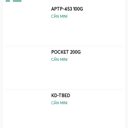
chất.
APTP-453 100G
Cân tiểu li độ chính xác 0.001g
– phục vụ các ứng
CÂN MINI
dụng yêu cầu độ chính xác rất cao, cân mẫu nghiên
cứu, cân dược phẩm.
Cân tiểu li độ chính xác 0.0001g
– thuộc nhóm cân
phân tích chuyên sâu, dùng trong phòng lab, viện
nghiên cứu, kiểm nghiệm chất lượng.
POCKET 200G
Nhờ dải tải trọng từ 100g đến 1000g kết hợp với độ chia
CÂN MINI
nhỏ tới 0.0001g,
cân điện tử mini
của Cân Điện Tử Gia
Phát đáp ứng được cả nhu cầu cân tiểu ly cho mục đích
thương mại lẫn nhu cầu nghiên cứu chuyên nghiệp. Thiết
kế nhỏ gọn, mặt cân bằng inox hoặc nhôm, vỏ nhựa ABS
hoặc kim loại, màn hình LCD hoặc LED rõ nét giúp người
KD-TBED
dùng dễ dàng quan sát kết quả trong nhiều điều kiện ánh
CÂN MINI
sáng khác nhau.
Đa số các mẫu
cân mini 100g 200g 300g 500g 1000g
tại
Cân Điện Tử Gia Phát đều hỗ trợ nhiều đơn vị cân như g,