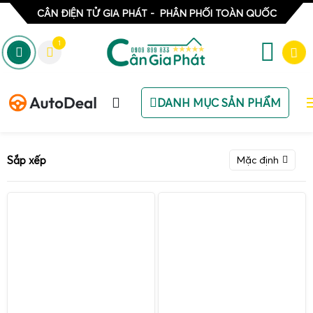
CÂN ĐIỆN TỬ GIA PHÁT - PHÂN PHỐI TOÀN QUỐC
1
DANH MỤC SẢN PHẨM
Sắp xếp
Mặc định