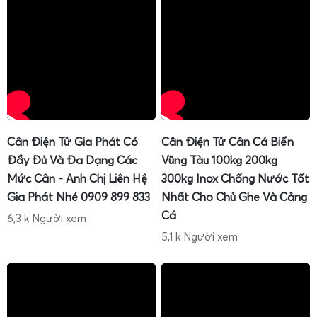
Với chính sách
miễn phí giao cân toàn quốc
, anh chị không
cần lo lắng về chi phí vận chuyển, đặc biệt khi mua nhiều
cân mini – cân tiểu ly cho hệ thống cửa hàng, phòng lab
hoặc nhà máy.
Khách hàng mua cân điện tử mini 100g 200g 300g
500g 1000g ở Cân Gia Phát luôn được hướng dẫn sử
dụng chi tiết, dễ hiểu
Cân Điện Tử Gia Phát Có
Cân Điện Tử Cân Cá Biển
Đầy Đủ Và Đa Dạng Các
Vũng Tàu 100kg 200kg
Mức Cân - Anh Chị Liên Hệ
300kg Inox Chống Nước Tốt
Gia Phát Nhé 0909 899 833
Nhất Cho Chủ Ghe Và Cảng
Cá
6,3 k Người xem
5,1 k Người xem