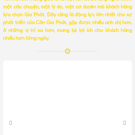
một câu chuyện, một lý do, một cơ duyên mà khách hàng
lựa chọn Gia Phát. Đây cũng là động lực lớn nhất cho sự
phát triển của Cân Gia Phát, gặp được nhiều anh chị hơn,
ở những vị trí xa hơn, mang lại lợi ích cho khách hàng
nhiều hơn từng ngày.
Khi anh chị có nhu cầu mua
cân tiểu li – cân điện tử mini
với các mức tải trọng
100g, 200g, 300g, 500g, 1000g
, dùng