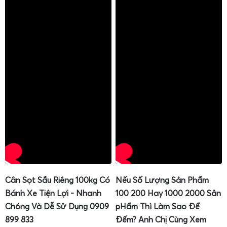
Nhiều người dùng lần đầu tiếp cận
cân điện tử mini
thường bối rối với các phím chức năng, cách hiệu chuẩn
(calibration), cách trừ bì, đổi đơn vị cân. Cân Điện Tử Gia
Phát luôn chú trọng khâu
hướng dẫn sử dụng
chi tiết
để
anh chị có thể khai thác tối đa tính năng của cân.
Hình thức hướng dẫn bao gồm:
Cân Sọt Sầu Riêng 100kg Có
Nếu Số Lượng Sản Phẩm
Hướng dẫn trực tiếp khi giao cân tại khu vực nội
Bánh Xe Tiện Lợi - Nhanh
100 200 Hay 1000 2000 Sản
thành.
Chóng Và Dễ Sử Dụng 0909
pHẩm Thì Làm Sao Để
Gửi kèm tài liệu hướng dẫn sử dụng bằng tiếng Việt,
899 833
Đếm? Anh Chị Cùng Xem