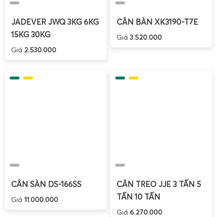
Lợi ích khi mua cân điện tử mini – cân tiểu li 100g
JADEVER JWQ 3KG 6KG
CÂN BÀN XK3190-T7E
200g 300g 500g 1000g tại Cân Điện Tử Gia Phát
15KG 30KG
Giá
3.520.000
Giá
2.530.000
CÂN SÀN DS-166SS
CÂN TREO JJE 3 TẤN 5
TẤN 10 TẤN
Giá
11.000.000
Giá
6.270.000