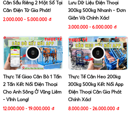
Cân Sầu Riêng 2 Mặt Số Tại
Lưu Dữ Liệu Điện Thoại
Khách hàng mua cân tiểu li - cân mini ở Cân Gia Phát
Cân Điện Tử Gia Phát!
300kg 500kg Nhanh - Đơn
được miễn phí giao cân toàn quốc, giao nhanh tận
nơi
Giản Và Chính Xác!
2.000.000 - 5.000.000
đ
3.000.000 - 6.000.000
đ
Thực Tế Giao Cân Bò 1 Tấn
Thực Tế Cân Heo 200kg
2 Tấn Kết Nối Điện Thoại
300kg 500kg Kết Nối App
Cho Anh Sông Ở Vũng Liêm
Điện Thoại Cân Gia Phát
- Vĩnh Long!
Chính Xác!
12.000.000 - 19.000.000
đ
8.000.000 - 26.000.000
đ