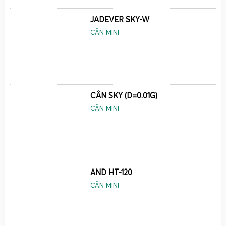
ct, oz, ozt, dwt… cùng các chức năng cơ bản như trừ bì
JADEVER SKY-W
(Tare), đếm mẫu (PCS), giữ giá trị cân (Hold), cảnh báo quá
CÂN MINI
tải, tự động tắt nguồn tiết kiệm pin. Điều này giúp cân tiểu
li không chỉ chính xác mà còn linh hoạt, dễ sử dụng trong
nhiều môi trường làm việc khác nhau.
Khách hàng Cân Điện Tử Gia Phát dùng cân tiểu li –
cân điện tử mini để cân những loại hàng hóa nào?
CÂN SKY (D=0.01G)
CÂN MINI
Với kinh nghiệm
mua bán & sửa cân tiểu li, cân điện tử mini,
cân mini 100g 200g 300g 500g 1000g toàn quốc
, Cân Điện
Tử Gia Phát đã phục vụ rất nhiều nhóm khách hàng khác
nhau. Mỗi nhóm ngành nghề lại có nhu cầu cân đo riêng,
đòi hỏi lựa chọn đúng loại cân tiểu li với tải trọng và độ
AND HT-120
chính xác phù hợp.
CÂN MINI
Cân vàng, nữ trang và đá quý bằng cân điện tử mini
100g 200g 300g 500g