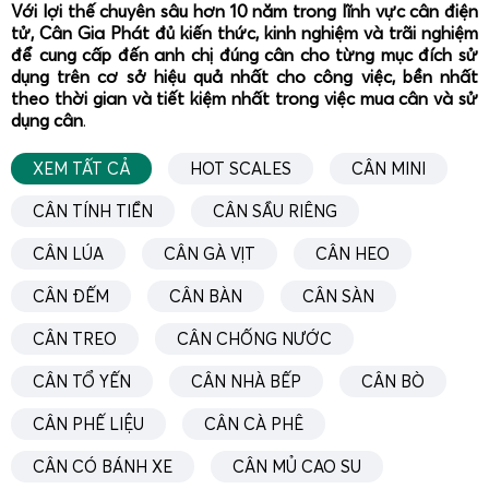
Với lợi thế chuyên sâu hơn 10 năm trong lĩnh vực cân điện
trang luôn ổn định.
tử, Cân Gia Phát đủ kiến thức, kinh nghiệm và trãi nghiệm
để cung cấp đến anh chị đúng cân cho từng mục đích sử
Nhờ sử dụng
cân điện tử mini
chất lượng cao, các tiệm
dụng trên cơ sở hiệu quả nhất cho công việc, bền nhất
vàng có thể kiểm soát chính xác trọng lượng vàng 18K,
theo thời gian và tiết kiệm nhất trong việc mua cân và sử
24K, vàng trắng, bạc, bạch kim, đá quý… từ đó tính toán
dụng cân
.
giá trị giao dịch minh bạch, hạn chế sai số và tranh chấp.
XEM TẤT CẢ
HOT SCALES
CÂN MINI
Cân tiểu li 100g 200g 300g 500g cân mủ cao su, nông
sản và mẫu sản xuất
CÂN TÍNH TIỀN
CÂN SẦU RIÊNG
CÂN LÚA
CÂN GÀ VỊT
CÂN HEO
CÂN ĐẾM
CÂN BÀN
CÂN SÀN
CÂN TREO
CÂN CHỐNG NƯỚC
CÂN TỔ YẾN
CÂN NHÀ BẾP
CÂN BÒ
CÂN PHẾ LIỆU
CÂN CÀ PHÊ
CÂN CÓ BÁNH XE
CÂN MỦ CAO SU