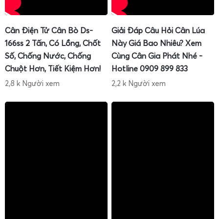
Cân Điện Tử Cân Bò Ds-
Giải Đáp Câu Hỏi Cân Lúa
166ss 2 Tấn, Có Lồng, Chốt
Này Giá Bao Nhiêu? Xem
Số, Chống Nước, Chống
Cùng Cân Gia Phát Nhé -
Chuột Hơn, Tiết Kiệm Hơn!
Hotline 0909 899 833
2,8 k Người xem
2,2 k Người xem
Bên cạnh việc cung cấp cân mới, Cân Điện Tử Gia Phát
còn
chuyên
sửa cân
tiểu li, sửa cân điện tử mini
với đội ngũ
kỹ thuật giàu kinh nghiệm. Khi cân gặp sự cố như sai số
lớn, không lên nguồn, nhảy số, màn hình mờ, phím bấm
không ăn… anh chị có thể liên hệ để được
hỗ trợ sửa cân
điện tử tại nhà
(tùy khu vực) hoặc nhận hướng dẫn gửi
cân về trung tâm kỹ thuật.