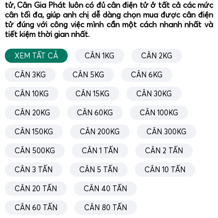
Cân mini - cân tiểu ly mini 100g 200g 300g 500g
tử, Cân Gia Phát luôn có đủ cân điện tử ở tất cả các mức
1000g cân định lượng giấy, vải, chi tiết nhựa và mẫu
cân tối đa, giúp anh chị dễ dàng chọn mua được cân điện
hàng hóa
tử đúng với công việc mình cần một cách nhanh nhất và
tiết kiệm thời gian nhất.
XEM TẤT CẢ
CÂN 1KG
CÂN 2KG
CÂN 3KG
CÂN 5KG
CÂN 6KG
CÂN 10KG
CÂN 15KG
CÂN 30KG
CÂN 20KG
CÂN 60KG
CÂN 100KG
CÂN 150KG
CÂN 200KG
CÂN 300KG
CÂN 500KG
CÂN 1 TẤN
CÂN 2 TẤN
CÂN 3 TẤN
CÂN 5 TẤN
CÂN 10 TẤN
CÂN 20 TẤN
CÂN 40 TẤN
CÂN 60 TẤN
CÂN 80 TẤN