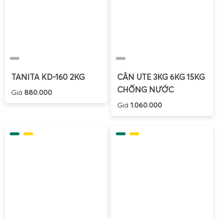
mẫu vải được cắt theo kích thước chuẩn, cân bằng
cân mini để xác định định lượng vải, phục vụ kiểm
soát chất lượng trong ngành dệt may, sản xuất vải
kỹ thuật, vải công nghiệp.
Cân mini 100g 200g 300g định lượng chi tiết nhựa
:
các chi tiết nhựa nhỏ trong ngành điện tử, ô tô, gia
TANITA KD-160 2KG
CÂN UTE 3KG 6KG 15KG
dụng được cân để kiểm tra trọng lượng, phát hiện
CHỐNG NƯỚC
Giá
880.000
sai lệch do thiếu nhựa, bọt khí, lỗi khuôn…
Giá
1.060.000
Cân tiểu ly cân kiểm tra trọng lượng mẫu hàng hóa
:
dùng trong phòng QC để cân mẫu sản phẩm hoàn
thiện, so sánh với trọng lượng tiêu chuẩn, từ đó đánh
giá sự ổn định của quy trình sản xuất.
Nhờ sử dụng
cân tiểu li có độ chính xác 0.01g, 0.001g,
0.0001g
, các doanh nghiệp có thể phát hiện sai lệch rất
nhỏ trong trọng lượng sản phẩm, kịp thời điều chỉnh máy
móc, khuôn mẫu, công thức sản xuất, giúp giảm tỷ lệ hàng
lỗi và nâng cao chất lượng sản phẩm.