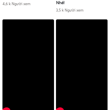
trình bày rõ ràng, dễ hiểu.
Nhé!
4,6 k Người xem
Hỗ trợ hướng dẫn qua điện thoại, Zalo, video call
3,5 k Người xem
nếu anh chị cần thao tác lại các bước hiệu chuẩn, cài
đặt.
Nhờ được hướng dẫn đầy đủ, người dùng có thể nhanh
chóng làm chủ cân tiểu li, hạn chế sai sót trong quá trình
cân, kéo dài tuổi thọ cân và đảm bảo độ chính xác lâu dài.
Cân Điện Tử Gia Phát luôn hỗ trợ sửa cân điện tử tại
nhà, bảo trì – bảo dưỡng chuyên nghiệp