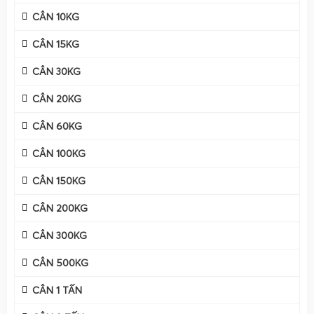
hàng hóa có khối lượng nhỏ nhưng yêu cầu độ chính xác
CÂN 10KG
rất cao. Tại
Cân Điện Tử Gia Phát
, cân tiểu li - cân mini
được thiết kế với nhiều mức tải trọng tối đa khác nhau
CÂN 15KG
như
100g
,
200g
, 300g, 500g, 1000g
, phù hợp cho nhiều nhu
CÂN 30KG
cầu cân đo trong phòng thí nghiệm, sản xuất, kinh doanh
và sử dụng cá nhân.
CÂN 20KG
CÂN 60KG
CÂN 100KG
CÂN 150KG
CÂN 200KG
CÂN 300KG
CÂN 500KG
CÂN 1 TẤN