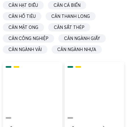
CÂN HẠT ĐIỀU
CÂN CÁ BIỂN
CÂN HỒ TIÊU
CÂN THANH LONG
CÂN MẬT ONG
CÂN SẮT THÉP
CÂN CÔNG NGHIỆP
CÂN NGÀNH GIẤY
CÂN NGÀNH VẢI
CÂN NGÀNH NHỰA
Trong lĩnh vực nông nghiệp và sản xuất nguyên liệu, khách
hàng của Cân Điện Tử Gia Phát thường sử dụng
cân tiểu li
– cân điện tử mini
để
cân mủ cao su
, cân mẫu nông sản,
cân mẫu nguyên liệu đầu vào. Đặc biệt, các hộ thu mua và
nhà máy chế biến cao su cần cân chính xác mẫu mủ để
đánh giá chất lượng, độ khô, tỷ lệ tạp chất.
Với nhu cầu này,
cân mini
300g, 500g hoặc 1000g với
độ
chính xác 0.1g hoặc 0.01g
là lựa chọn phù hợp. Cân có thể
dùng để: