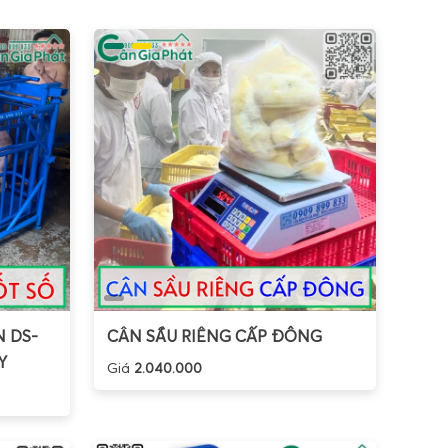
ình LCD hoặc LED rõ nét giúp người dùng dễ dàng
 Gia Phát đều hỗ trợ nhiều đơn vị cân như g, ct, oz,
), giữ giá trị cân (Hold), cảnh báo quá tải, tự động
c mà còn linh hoạt, dễ sử dụng trong nhiều môi trường
n tử mini để cân những loại hàng hóa nào?
ini 100g 200g 300g 500g 1000g toàn quốc
, Cân Điện
óm ngành nghề lại có nhu cầu cân đo riêng, đòi hỏi
g 300g 500g
 DS-
CÂN SẦU RIÊNG CẤP ĐÔNG
Y
Giá
2.040.000