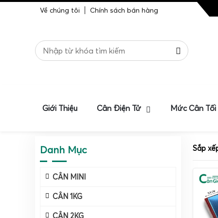
Về chúng tôi
Chính sách bán hàng
Giới Thiệu
Cân Điện Tử
Mức Cân Tối
Danh Mục
Sắp xế
CÂN MINI
CÂN 1KG
CÂN 2KG