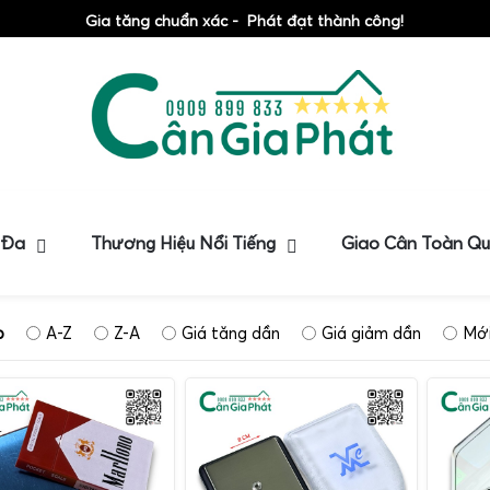
Gia tăng chuẩn xác - Phát đạt thành công!
 Đa
Thương Hiệu Nổi Tiếng
Giao Cân Toàn Q
p
A-Z
Z-A
Giá tăng dần
Giá giảm dần
Mới