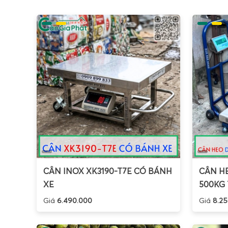
mặt câ
quan sá
Đa số
ozt, dw
tắt ngu
làm việ
Khách 
Với ki
Tử Gia
lựa chọ
Cân và
CÂN INOX XK3190-T7E CÓ BÁNH
CÂN HE
XE
500KG 
Giá
6.490.000
Giá
8.25