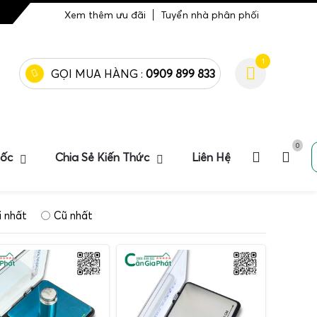
Xem thêm ưu đãi
Tuyển nhà phân phối
1
GỌI MUA HÀNG :
0909 899 833
0
uốc
Chia Sẻ Kiến Thức
Liên Hệ
 nhất
Cũ nhất