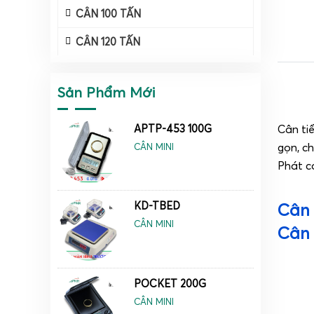
CÂN 100 TẤN
CÂN 120 TẤN
Sản Phẩm Mới
APTP-453 100G
Cân tiể
gọn, c
CÂN MINI
Phát có
KD-TBED
Cân 
CÂN MINI
Cân 
POCKET 200G
CÂN MINI