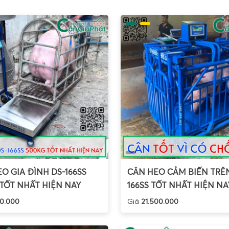
n bằng inox hoặc nhôm, vỏ nhựa ABS hoặc kim loại, màn h
t kết quả trong nhiều điều kiện ánh sáng khác nhau.
 các mẫu
cân mini 100g 200g 300g 500g 1000g
tại Cân Điện Tử
t… cùng các chức năng cơ bản như trừ bì (Tare), đếm mẫu (PCS
ồn tiết kiệm pin. Điều này giúp cân tiểu li không chỉ chính xá
c khác nhau.
hàng Cân Điện Tử Gia Phát dùng cân tiểu li – cân điệ
nh nghiệm
mua bán & sửa cân tiểu li, cân điện tử mini, cân m
 Phát đã phục vụ rất nhiều nhóm khách hàng khác nhau. Mỗi nh
n đúng loại cân tiểu li với tải trọng và độ chính xác phù hợp.
ng, nữ trang và đá quý bằng cân điện tử mini 100g 200
O GIA ĐÌNH DS-166SS
CÂN HEO CẢM BIẾN TRÊN
TỐT NHẤT HIỆN NAY
166SS TỐT NHẤT HIỆN NA
0.000
Giá
21.500.000