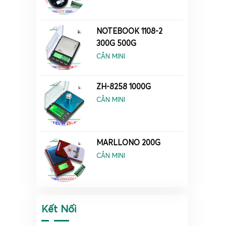
NOTEBOOK 1108-2
300G 500G
CÂN MINI
ZH-8258 1000G
CÂN MINI
MARLLONO 200G
CÂN MINI
Kết Nối