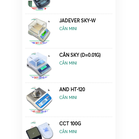
JADEVER SKY-W
CÂN MINI
CÂN SKY (D=0.01G)
CÂN MINI
AND HT-120
Cân ti
CÂN MINI
Cân tiể
hàng h
thiết 
CCT 100G
trong 
CÂN MINI