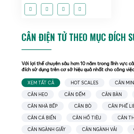
CÂN ĐIỆN TỬ THEO MỤC ĐÍCH 
Về bản
phân gi
Với lợi thế chuyên sâu hơn 10 năm trong lĩnh vực c
(loadce
đích sử dụng trên cơ sở hiệu quả nhất cho công việc
C
XEM TẤT CẢ
HOT SCALES
CÂN MIN
C
C
CÂN HEO
CÂN ĐẾM
CÂN BÀN
d
CÂN NHÀ BẾP
CÂN BÒ
CÂN PHẾ LI
C
k
CÂN CÁ BIỂN
CÂN HỒ TIÊU
CÂN T
Nhờ dả
CÂN NGÀNH GIẤY
CÂN NGÀNH VẢI
đáp ứn