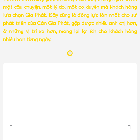
một câu chuyện, một lý do, một cơ duyên mà khách hàng
lựa chọn Gia Phát. Đây cũng là động lực lớn nhất cho sự
phát triển của Cân Gia Phát, gặp được nhiều anh chị hơn,
ở những vị trí xa hơn, mang lại lợi ích cho khách hàng
nhiều hơn từng ngày.
Khi anh chị có nhu cầu mua
cân tiểu li – cân điện tử mini
với các mức tải trọng
100g, 200g, 300g, 500g, 1000g
, dùng