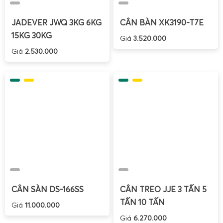
Lợi ích khi mua cân điện tử mini – cân tiểu li 100g
JADEVER JWQ 3KG 6KG
CÂN BÀN XK3190-T7E
200g 300g 500g 1000g tại Cân Điện Tử Gia Phát
15KG 30KG
Giá
3.520.000
Giá
2.530.000
CÂN SÀN DS-166SS
CÂN TREO JJE 3 TẤN 5
TẤN 10 TẤN
Giá
11.000.000
Giá
6.270.000