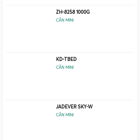
ct, oz, ozt, dwt… cùng các chức năng cơ bản như trừ bì
ZH-8258 1000G
(Tare), đếm mẫu (PCS), giữ giá trị cân (Hold), cảnh báo quá
CÂN MINI
tải, tự động tắt nguồn tiết kiệm pin. Điều này giúp cân tiểu
li không chỉ chính xác mà còn linh hoạt, dễ sử dụng trong
nhiều môi trường làm việc khác nhau.
Khách hàng Cân Điện Tử Gia Phát dùng cân tiểu li –
cân điện tử mini để cân những loại hàng hóa nào?
KD-TBED
CÂN MINI
Với kinh nghiệm
mua bán & sửa cân tiểu li, cân điện tử mini,
cân mini 100g 200g 300g 500g 1000g toàn quốc
, Cân Điện
Tử Gia Phát đã phục vụ rất nhiều nhóm khách hàng khác
nhau. Mỗi nhóm ngành nghề lại có nhu cầu cân đo riêng,
đòi hỏi lựa chọn đúng loại cân tiểu li với tải trọng và độ
JADEVER SKY-W
chính xác phù hợp.
CÂN MINI
Cân vàng, nữ trang và đá quý bằng cân điện tử mini
100g 200g 300g 500g