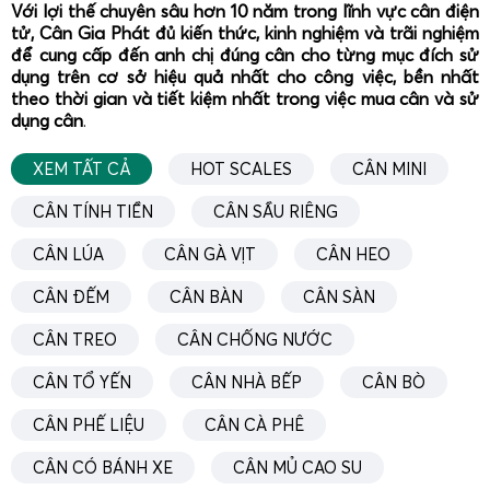
Với lợi thế chuyên sâu hơn 10 năm trong lĩnh vực cân điện
trang luôn ổn định.
tử, Cân Gia Phát đủ kiến thức, kinh nghiệm và trãi nghiệm
để cung cấp đến anh chị đúng cân cho từng mục đích sử
Nhờ sử dụng
cân điện tử mini
chất lượng cao, các tiệm
dụng trên cơ sở hiệu quả nhất cho công việc, bền nhất
vàng có thể kiểm soát chính xác trọng lượng vàng 18K,
theo thời gian và tiết kiệm nhất trong việc mua cân và sử
24K, vàng trắng, bạc, bạch kim, đá quý… từ đó tính toán
dụng cân
.
giá trị giao dịch minh bạch, hạn chế sai số và tranh chấp.
XEM TẤT CẢ
HOT SCALES
CÂN MINI
Cân tiểu li 100g 200g 300g 500g cân mủ cao su, nông
sản và mẫu sản xuất
CÂN TÍNH TIỀN
CÂN SẦU RIÊNG
CÂN LÚA
CÂN GÀ VỊT
CÂN HEO
CÂN ĐẾM
CÂN BÀN
CÂN SÀN
CÂN TREO
CÂN CHỐNG NƯỚC
CÂN TỔ YẾN
CÂN NHÀ BẾP
CÂN BÒ
CÂN PHẾ LIỆU
CÂN CÀ PHÊ
CÂN CÓ BÁNH XE
CÂN MỦ CAO SU