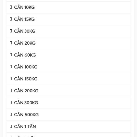
hàng hóa có khối lượng nhỏ nhưng yêu cầu độ chính xác
CÂN 10KG
rất cao. Tại
Cân Điện Tử Gia Phát
, cân tiểu li - cân mini
được thiết kế với nhiều mức tải trọng tối đa khác nhau
CÂN 15KG
như
100g
,
200g
, 300g, 500g, 1000g
, phù hợp cho nhiều nhu
CÂN 30KG
cầu cân đo trong phòng thí nghiệm, sản xuất, kinh doanh
và sử dụng cá nhân.
CÂN 20KG
CÂN 60KG
CÂN 100KG
CÂN 150KG
CÂN 200KG
CÂN 300KG
CÂN 500KG
CÂN 1 TẤN