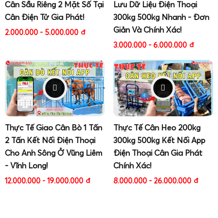
Cân Sầu Riêng 2 Mặt Số Tại
Lưu Dữ Liệu Điện Thoại
Khách hàng mua cân tiểu li - cân mini ở Cân Gia Phát
Cân Điện Tử Gia Phát!
300kg 500kg Nhanh - Đơn
được miễn phí giao cân toàn quốc, giao nhanh tận
nơi
Giản Và Chính Xác!
2.000.000 - 5.000.000
đ
3.000.000 - 6.000.000
đ
Thực Tế Giao Cân Bò 1 Tấn
Thực Tế Cân Heo 200kg
2 Tấn Kết Nối Điện Thoại
300kg 500kg Kết Nối App
Cho Anh Sông Ở Vũng Liêm
Điện Thoại Cân Gia Phát
- Vĩnh Long!
Chính Xác!
12.000.000 - 19.000.000
đ
8.000.000 - 26.000.000
đ