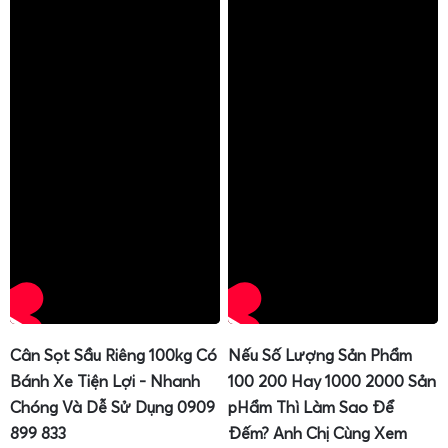
Nhiều người dùng lần đầu tiếp cận
cân điện tử mini
thường bối rối với các phím chức năng, cách hiệu chuẩn
(calibration), cách trừ bì, đổi đơn vị cân. Cân Điện Tử Gia
Phát luôn chú trọng khâu
hướng dẫn sử dụng
chi tiết
để
anh chị có thể khai thác tối đa tính năng của cân.
Hình thức hướng dẫn bao gồm:
Cân Sọt Sầu Riêng 100kg Có
Nếu Số Lượng Sản Phẩm
Hướng dẫn trực tiếp khi giao cân tại khu vực nội
Bánh Xe Tiện Lợi - Nhanh
100 200 Hay 1000 2000 Sản
thành.
Chóng Và Dễ Sử Dụng 0909
pHẩm Thì Làm Sao Để
Gửi kèm tài liệu hướng dẫn sử dụng bằng tiếng Việt,
899 833
Đếm? Anh Chị Cùng Xem