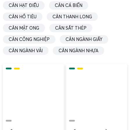
CÂN HẠT ĐIỀU
CÂN CÁ BIỂN
CÂN HỒ TIÊU
CÂN THANH LONG
CÂN MẬT ONG
CÂN SẮT THÉP
CÂN CÔNG NGHIỆP
CÂN NGÀNH GIẤY
CÂN NGÀNH VẢI
CÂN NGÀNH NHỰA
Trong lĩnh vực nông nghiệp và sản xuất nguyên liệu, khách
hàng của Cân Điện Tử Gia Phát thường sử dụng
cân tiểu li
– cân điện tử mini
để
cân mủ cao su
, cân mẫu nông sản,
cân mẫu nguyên liệu đầu vào. Đặc biệt, các hộ thu mua và
nhà máy chế biến cao su cần cân chính xác mẫu mủ để
đánh giá chất lượng, độ khô, tỷ lệ tạp chất.
Với nhu cầu này,
cân mini
300g, 500g hoặc 1000g với
độ
chính xác 0.1g hoặc 0.01g
là lựa chọn phù hợp. Cân có thể
dùng để: