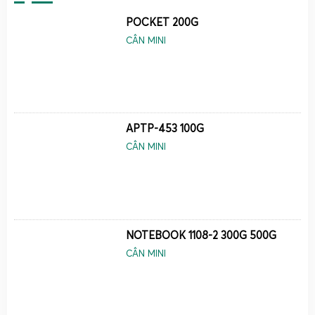
chất.
POCKET 200G
Cân tiểu li độ chính xác 0.001g
– phục vụ các ứng
CÂN MINI
dụng yêu cầu độ chính xác rất cao, cân mẫu nghiên
cứu, cân dược phẩm.
Cân tiểu li độ chính xác 0.0001g
– thuộc nhóm cân
phân tích chuyên sâu, dùng trong phòng lab, viện
nghiên cứu, kiểm nghiệm chất lượng.
APTP-453 100G
Nhờ dải tải trọng từ 100g đến 1000g kết hợp với độ chia
CÂN MINI
nhỏ tới 0.0001g,
cân điện tử mini
của Cân Điện Tử Gia
Phát đáp ứng được cả nhu cầu cân tiểu ly cho mục đích
thương mại lẫn nhu cầu nghiên cứu chuyên nghiệp. Thiết
kế nhỏ gọn, mặt cân bằng inox hoặc nhôm, vỏ nhựa ABS
hoặc kim loại, màn hình LCD hoặc LED rõ nét giúp người
NOTEBOOK 1108-2 300G 500G
dùng dễ dàng quan sát kết quả trong nhiều điều kiện ánh
CÂN MINI
sáng khác nhau.
Đa số các mẫu
cân mini 100g 200g 300g 500g 1000g
tại
Cân Điện Tử Gia Phát đều hỗ trợ nhiều đơn vị cân như g,