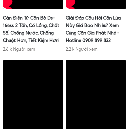
Cân Điện Tử Cân Bò Ds-
Giải Đáp Câu Hỏi Cân Lúa
166ss 2 Tấn, Có Lồng, Chốt
Này Giá Bao Nhiêu? Xem
Số, Chống Nước, Chống
Cùng Cân Gia Phát Nhé -
Chuột Hơn, Tiết Kiệm Hơn!
Hotline 0909 899 833
2,8 k Người xem
2,2 k Người xem
Bên cạnh việc cung cấp cân mới, Cân Điện Tử Gia Phát
còn
chuyên
sửa cân
tiểu li, sửa cân điện tử mini
với đội ngũ
kỹ thuật giàu kinh nghiệm. Khi cân gặp sự cố như sai số
lớn, không lên nguồn, nhảy số, màn hình mờ, phím bấm
không ăn… anh chị có thể liên hệ để được
hỗ trợ sửa cân
điện tử tại nhà
(tùy khu vực) hoặc nhận hướng dẫn gửi
cân về trung tâm kỹ thuật.