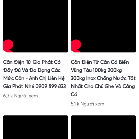
Với chính sách
miễn phí giao cân toàn quốc
, anh chị không
cần lo lắng về chi phí vận chuyển, đặc biệt khi mua nhiều
cân mini – cân tiểu ly cho hệ thống cửa hàng, phòng lab
hoặc nhà máy.
Khách hàng mua cân điện tử mini 100g 200g 300g
500g 1000g ở Cân Gia Phát luôn được hướng dẫn sử
dụng chi tiết, dễ hiểu
Cân Điện Tử Gia Phát Có
Cân Điện Tử Cân Cá Biển
Đầy Đủ Và Đa Dạng Các
Vũng Tàu 100kg 200kg
Mức Cân - Anh Chị Liên Hệ
300kg Inox Chống Nước Tốt
Gia Phát Nhé 0909 899 833
Nhất Cho Chủ Ghe Và Cảng
Cá
6,3 k Người xem
5,1 k Người xem