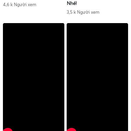
trình bày rõ ràng, dễ hiểu.
Nhé!
4,6 k Người xem
Hỗ trợ hướng dẫn qua điện thoại, Zalo, video call
3,5 k Người xem
nếu anh chị cần thao tác lại các bước hiệu chuẩn, cài
đặt.
Nhờ được hướng dẫn đầy đủ, người dùng có thể nhanh
chóng làm chủ cân tiểu li, hạn chế sai sót trong quá trình
cân, kéo dài tuổi thọ cân và đảm bảo độ chính xác lâu dài.
Cân Điện Tử Gia Phát luôn hỗ trợ sửa cân điện tử tại
nhà, bảo trì – bảo dưỡng chuyên nghiệp