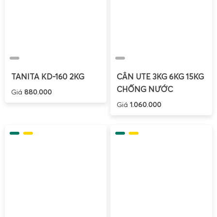
mẫu vải được cắt theo kích thước chuẩn, cân bằng
cân mini để xác định định lượng vải, phục vụ kiểm
soát chất lượng trong ngành dệt may, sản xuất vải
kỹ thuật, vải công nghiệp.
Cân mini 100g 200g 300g định lượng chi tiết nhựa
:
các chi tiết nhựa nhỏ trong ngành điện tử, ô tô, gia
TANITA KD-160 2KG
CÂN UTE 3KG 6KG 15KG
dụng được cân để kiểm tra trọng lượng, phát hiện
CHỐNG NƯỚC
Giá
880.000
sai lệch do thiếu nhựa, bọt khí, lỗi khuôn…
Giá
1.060.000
Cân tiểu ly cân kiểm tra trọng lượng mẫu hàng hóa
:
dùng trong phòng QC để cân mẫu sản phẩm hoàn
thiện, so sánh với trọng lượng tiêu chuẩn, từ đó đánh
giá sự ổn định của quy trình sản xuất.
Nhờ sử dụng
cân tiểu li có độ chính xác 0.01g, 0.001g,
0.0001g
, các doanh nghiệp có thể phát hiện sai lệch rất
nhỏ trong trọng lượng sản phẩm, kịp thời điều chỉnh máy
móc, khuôn mẫu, công thức sản xuất, giúp giảm tỷ lệ hàng
lỗi và nâng cao chất lượng sản phẩm.