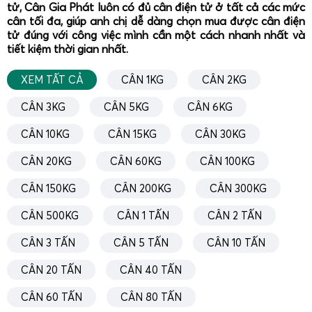
Cân mini - cân tiểu ly mini 100g 200g 300g 500g
tử, Cân Gia Phát luôn có đủ cân điện tử ở tất cả các mức
1000g cân định lượng giấy, vải, chi tiết nhựa và mẫu
cân tối đa, giúp anh chị dễ dàng chọn mua được cân điện
hàng hóa
tử đúng với công việc mình cần một cách nhanh nhất và
tiết kiệm thời gian nhất.
XEM TẤT CẢ
CÂN 1KG
CÂN 2KG
CÂN 3KG
CÂN 5KG
CÂN 6KG
CÂN 10KG
CÂN 15KG
CÂN 30KG
CÂN 20KG
CÂN 60KG
CÂN 100KG
CÂN 150KG
CÂN 200KG
CÂN 300KG
CÂN 500KG
CÂN 1 TẤN
CÂN 2 TẤN
CÂN 3 TẤN
CÂN 5 TẤN
CÂN 10 TẤN
CÂN 20 TẤN
CÂN 40 TẤN
CÂN 60 TẤN
CÂN 80 TẤN