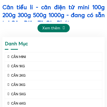
Cân tiểu li - cân điện tử mini 100g
200g 300g 500g 1000g - đang có sẵn
tại Cân Điện Tử Gia Phát
Xem thêm
Danh Mục
CÂN MINI
CÂN 1KG
CÂN 2KG
Cân tiểu li là gì? Đặc điểm kỹ thuật của cân điện tử
CÂN 3KG
mini 100g 200g 300g 500g 1000g phổ biến hiện nay.
CÂN 5KG
Cân tiểu li
hay còn gọi là
cân điện tử
mini
là dòng cân điện
tử có kích thước nhỏ gọn, chuyên dùng để cân những mẫu
CÂN 6KG