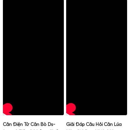
cao trong giai đoạn cao điểm xuất hàng.
Nhờ sử dụng
cân đóng rổ sầu riêng xuất khẩu 100kg
,
doanh nghiệp có thể kiểm soát chặt chẽ trọng lượng từng
rổ, từng pallet, hạn chế khiếu nại về thiếu hụt trọng lượng
và nâng cao uy tín với đối tác quốc tế.
Cân điện tử chống nước IP68 cân sầu riêng kho
lạnh
Cân Điện Tử Cân Bò Ds-
Giải Đáp Câu Hỏi Cân Lúa