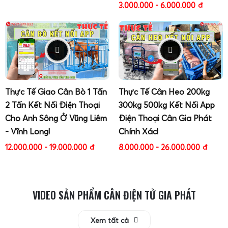
3.000.000 - 6.000.000
đ
Cân điện tử cân sọt sầu riêng 100kg, 200kg, 300kg
Thực Tế Giao Cân Bò 1 Tấn
Thực Tế Cân Heo 200kg
2 Tấn Kết Nối Điện Thoại
300kg 500kg Kết Nối App
Cho Anh Sông Ở Vũng Liêm
Điện Thoại Cân Gia Phát
- Vĩnh Long!
Chính Xác!
12.000.000 - 19.000.000
đ
8.000.000 - 26.000.000
đ
VIDEO SẢN PHẨM CÂN ĐIỆN TỬ GIA PHÁT
Xem tất cả