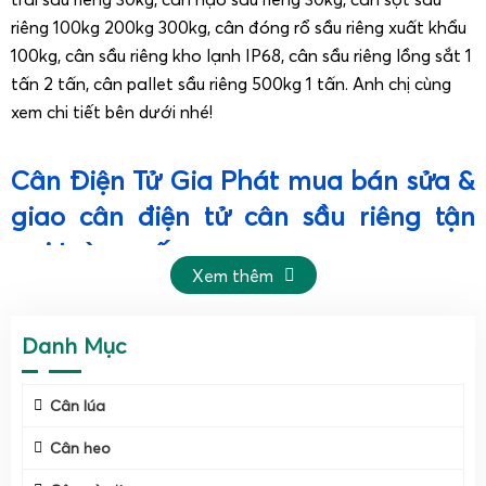
riêng 100kg 200kg 300kg, cân đóng rổ sầu riêng xuất khẩu
100kg, cân sầu riêng kho lạnh IP68, cân sầu riêng lồng sắt 1
tấn 2 tấn, cân pallet sầu riêng 500kg 1 tấn. Anh chị cùng
xem chi tiết bên dưới nhé!
Cân Điện Tử Gia Phát mua bán sửa &
giao cân điện tử cân sầu riêng tận
nơi toàn quốc.
Xem thêm
Cân Điện Tử Gia Phát cung cấp đầy đủ cân điện tử
cân sầu riêng và vật tư khác cho vựa sầu riêng toàn
Danh Mục
quốc.
Cân lúa
Cân heo