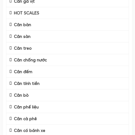
Cân gà vịt
HOT SCALES
Cân bàn
Cân sàn
Cân treo
Cân chống nước
Cân đếm
Cân điện tử
cân sầu riêng
Gia Phát
được thiết kế chuyên
Cân tính tiền
biệt cho các vựa, nhà vườn, thương lái và nhà máy đóng
Cân bò
gói sầu riêng xuất khẩu. Từ khâu cân pha thuốc, cân múi,
cân bắt trái trên cây cho đến cân sọt, cân rổ đóng
Cân phế liệu
container, mỗi dòng cân đều được Gia Phát tối ưu về tải
Cân cà phê
trọng, độ bền, chống nước và độ chính xác, đáp ứng đúng
nhu cầu thực tế tại Miền Tây, Miền Đông Nam Bộ và Tây
Cân có bánh xe