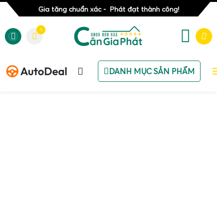
Gia tăng chuẩn xác - Phát đạt thành công!
1
DANH MỤC SẢN PHẨM