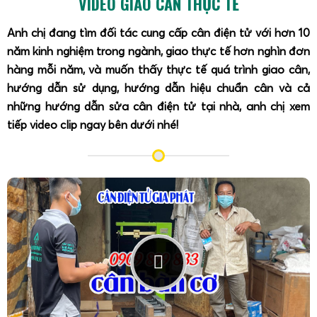
VIDEO GIAO CÂN THỰC TẾ
không sợ lạc mất dây sạc như những cân giá rẻ khác.
Việc sử dụng
cân bắt trái sầu riêng 30kg
giúp quá trình
Anh chị đang tìm đối tác cung cấp cân điện tử với hơn 10
kiểm tra, phân loại tại vườn và vựa diễn ra minh bạch, hạn
năm kinh nghiệm trong ngành, giao thực tế hơn nghìn đơn
chế tranh cãi về trọng lượng, đồng thời tăng tốc độ thu
hàng mỗi năm, và muốn thấy thực tế quá trình giao cân,
mua trong mùa vụ cao điểm.
hướng dẫn sử dụng, hướng dẫn hiệu chuẩn cân và cả
những hướng dẫn sửa cân điện tử tại nhà, anh chị xem
Cân sọt sầu riêng 300kg, cân rổ sầu riêng
tiếp video clip ngay bên dưới nhé!
100kg xuất khẩu và cân kho lạnh sầu riêng
chống nước chống ẩm tốt.