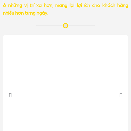
ở những vị trí xa hơn, mang lại lợi ích cho khách hàng
nhiều hơn từng ngày.
Cân điện tử cân sầu riêng lồng sắt xuất khẩu
với thiết kế
cân điện tử chuyên dụng để cân lồng sắt sầu riêng xuất
khẩu, với mức cân tối đa 1 tấn đến 2 tấn, sàn cân thấp
nhất, có 2 dốc 2 bên, anh chị dễ dàng kéo cân pallet sầu
riêng lên cân hoặc dùng xe nâng điện cân 1 đến 2 lồng sắt
sầu riêng dễ dàng.