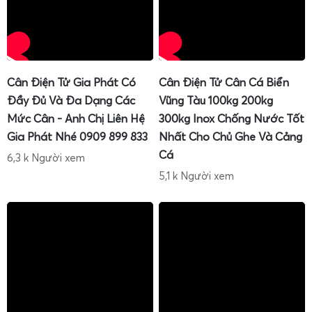
sọt, rửa sàn thường xuyên.
Việc sử dụng đúng tải trọng như
cân sọt sầu riêng 100kg
cho sọt nhỏ,
cân sọt sầu riêng 200kg
cho sọt trung bình,
hoặc
cân sọt sầu riêng 300kg
cho pallet lớn giúp hệ thống
cân hoạt động ổn định, hạn chế hư hỏng do quá tải và
Cân Điện Tử Gia Phát Có
Cân Điện Tử Cân Cá Biển
đảm bảo độ chính xác lâu dài.
Đầy Đủ Và Đa Dạng Các
Vũng Tàu 100kg 200kg
Mức Cân - Anh Chị Liên Hệ
300kg Inox Chống Nước Tốt
Cân điện tử cân đóng rổ sầu riêng xuất khẩu 100kg
Gia Phát Nhé 0909 899 833
Nhất Cho Chủ Ghe Và Cảng
Cá
6,3 k Người xem
5,1 k Người xem