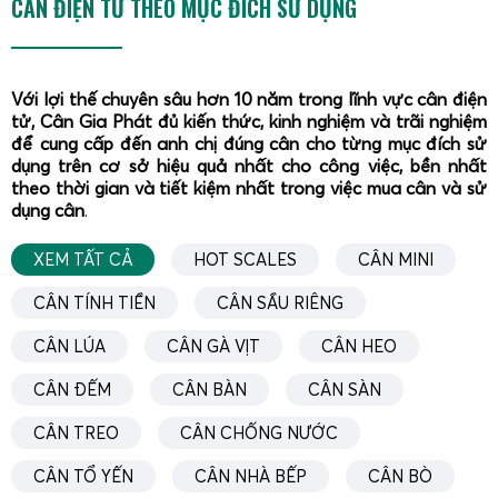
CÂN ĐIỆN TỬ THEO MỤC ĐÍCH SỬ DỤNG
Với lợi thế chuyên sâu hơn 10 năm trong lĩnh vực cân điện
tử, Cân Gia Phát đủ kiến thức, kinh nghiệm và trãi nghiệm
để cung cấp đến anh chị đúng cân cho từng mục đích sử
dụng trên cơ sở hiệu quả nhất cho công việc, bền nhất
theo thời gian và tiết kiệm nhất trong việc mua cân và sử
dụng cân
.
XEM TẤT CẢ
HOT SCALES
CÂN MINI
CÂN TÍNH TIỀN
CÂN SẦU RIÊNG
CÂN LÚA
CÂN GÀ VỊT
CÂN HEO
CÂN ĐẾM
CÂN BÀN
CÂN SÀN
CÂN TREO
CÂN CHỐNG NƯỚC
Trong khâu tách múi, đóng khay, đóng hộp hoặc phân loại
múi sầu riêng đông lạnh, nhu cầu cân chính xác từng khay,
CÂN TỔ YẾN
CÂN NHÀ BẾP
CÂN BÒ