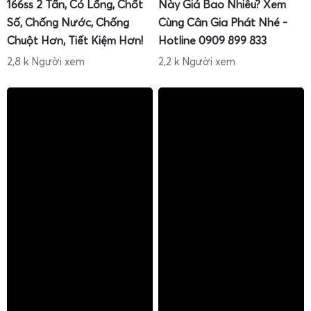
166ss 2 Tấn, Có Lồng, Chốt
Này Giá Bao Nhiêu? Xem
Số, Chống Nước, Chống
Cùng Cân Gia Phát Nhé -
Chuột Hơn, Tiết Kiệm Hơn!
Hotline 0909 899 833
2,8 k Người xem
2,2 k Người xem
Trong kho lạnh bảo quản sầu riêng, độ ẩm cao, nhiệt độ
thấp và hơi nước ngưng tụ là những yếu tố gây hư hỏng
nhanh cho các loại cân thông thường.
Cân điện tử chống
nước IP68
cân sầu riêng
kho lạnh
của Gia Phát được thiết
kế đặc biệt để hoạt động ổn định trong môi trường khắc
nghiệt này.
Ưu điểm nổi bật:
Chuẩn chống nước IP68
: cho phép cân chịu được
nước, hơi ẩm, thậm chí rửa trực tiếp bằng vòi nước
trong một số điều kiện.
Vỏ inox kín
: chống gỉ, chống ăn mòn do hơi lạnh và
hóa chất tẩy rửa.
Màn hình chống đọng sương
: hiển thị rõ ràng trong