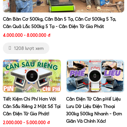
Cân Bàn Cơ 500kg, Cân Bàn 5 Tạ, Cân Cơ 500kg 5 Tạ,
Cân Quả Lắc 500kg 5 Tạ - Cân Điện Tử Gia Phát
4.000.000 - 8.000.000
đ
1208 lượt xem
Đối với các đơn vị thu mua số lượng lớn, nhà máy đóng rổ,
đóng sọt và xuất khẩu container lạnh, nhu cầu cân tải
trọng lớn, độ bền cao và chống nước, chống lạnh là bắt
buộc. Gia Phát cung cấp đầy đủ các dòng
cân sọt sầu riêng
100kg
,
cân sọt sầu riêng
200kg
,
cân sọt sầu riêng
300kg
,
Tiết Kiệm Chi Phí Hơn Với
Cân Điện Tử Cân pHế Liệu
cân đóng rổ sầu riêng xuất khẩu 100kg
và
cân điện tử
Cân Sầu Riêng 2 Mặt Số Tại
Lưu Dữ Liệu Điện Thoại
chống nước IP68 cân sầu riêng kho lạnh
để đáp ứng toàn
Cân Điện Tử Gia Phát!
300kg 500kg Nhanh - Đơn
bộ chuỗi cung ứng.
Giản Và Chính Xác!
2.000.000 - 5.000.000
đ