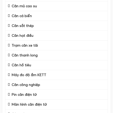
Nguyên (như cân sầu riêng ở Đồng Tháp, Cần Thơ, Đồng
Cân mủ cao su
Nai, Lâm Đồng, Đăk Lăk, Gia Lai)
Cân cá biển
Cân sắt thép
Cân hạt điều
Trạm cân xe tải
Cân thanh long
Cân hồ tiêu
Máy đo độ ẩm KETT
Cân công nghiệp
Pin cân điện tử
Đặc thù ngành sầu riêng là môi trường ẩm, nhiều thuốc, dễ
Màn hình cân điện tử
dính bẩn, thường xuyên rửa nước và phải làm việc liên tục