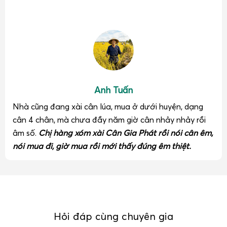
Cân Điện Tử Gia Phát giao cân và sửa cân điện tử
cân sầu riêng tận nơi tận vựa.
Bên cạnh việc cung cấp đa dạng các dòng
cân điện tử cân
sầu riêng
, Gia Phát còn chú trọng xây dựng hệ thống dịch
vụ hậu mãi, bảo trì, sửa chữa và hiệu chuẩn tận nơi, đặc
biệt tại các vùng chuyên canh sầu riêng và khu vực có
Anh Tuấn
nhiều vựa thu mua.
Nhà cũng đang xài cân lúa, mua ở dưới huyện, dạng
cân 4 chân, mà chưa đầy năm giờ cân nhảy nhảy rồi
Cân Điện Tử Gia Phát giao cân và sửa cân điện tử
cân sầu riêng tận vựa ở Miền Tây, Đồng Tháp, Cần
âm số.
Chị hàng xóm xài Cân Gia Phát rồi nói cân êm,
Thơ, Đồng Nai, Lâm Đồng, Đăk Lăk, Gia Lai
nói mua đi, giờ mua rồi mới thấy đúng êm thiệt.
Hỏi đáp cùng chuyên gia