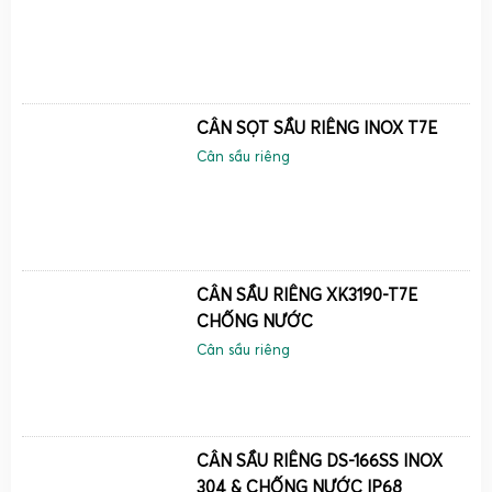
chia nhỏ, độ chính xác cao, mặt cân chống bám mủ và dễ
vệ sinh.
Cân điện tử cân thuốc sầu riêng chống nước 1kg
2kg 3kg
CÂN SỌT SẦU RIÊNG INOX T7E
Cân sầu riêng
CÂN SẦU RIÊNG XK3190-T7E
CHỐNG NƯỚC
Cân sầu riêng
CÂN SẦU RIÊNG DS-166SS INOX
304 & CHỐNG NƯỚC IP68