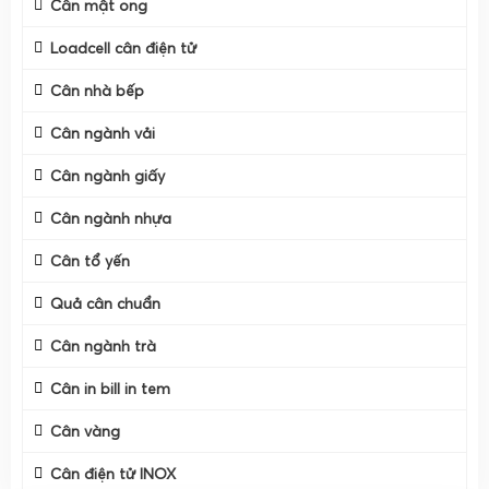
trong mùa vụ cao điểm. Vì vậy, các dòng
Cân mật ong
cân điện tử
chống nước IP68 cân sầu riêng kho lạnh
, cân sàn tải trọng
Loadcell cân điện tử
lớn, cân bàn có chân vững chắc, cùng dịch vụ
Cân Điện Tử
Gia Phát giao cân và sửa cân điện tử tận nơi tận vựa ở
Cân nhà bếp
Miền Tây, Đồng Tháp, Cần Thơ, Đồng Nai, Lâm Đồng, Đăk
Cân ngành vải
Lăk
trở thành lựa chọn tối ưu cho các đơn vị thu mua và
xuất khẩu.
Cân ngành giấy
Cân ngành nhựa
Cân tổ yến
Quả cân chuẩn
Cân ngành trà
Cân in bill in tem
Cân vàng
Cân điện tử INOX