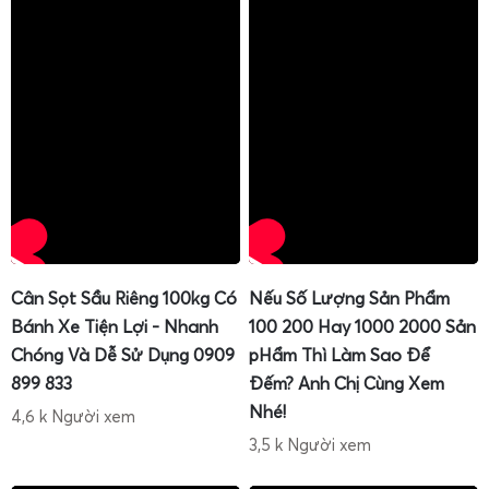
Cân đóng rổ sầu riêng
xuất khẩu 100kg
là dòng cân được
tối ưu cho khâu đóng rổ, đóng thùng trước khi đưa vào
container lạnh. Tải trọng 100kg phù hợp với đa số rổ, thùng
xuất khẩu tiêu chuẩn, vừa đảm bảo độ chính xác, vừa tiết
kiệm diện tích lắp đặt.
Các tính năng chuyên dụng cho xuất khẩu:
Cân Sọt Sầu Riêng 100kg Có
Nếu Số Lượng Sản Phẩm
Độ chính xác cao
: đáp ứng yêu cầu kiểm định trọng
Bánh Xe Tiện Lợi - Nhanh
100 200 Hay 1000 2000 Sản
lượng của đối tác nhập khẩu.
Chóng Và Dễ Sử Dụng 0909
pHẩm Thì Làm Sao Để
Kết nối máy in, máy tính
: in phiếu cân, lưu dữ liệu lô
899 833
Đếm? Anh Chị Cùng Xem
hàng, truy xuất nguồn gốc.
Nhé!
4,6 k Người xem
Thiết kế dễ vệ sinh
: phù hợp quy trình kiểm soát vệ
3,5 k Người xem
sinh an toàn thực phẩm.
Khả năng làm việc liên tục
: chịu được tần suất cân