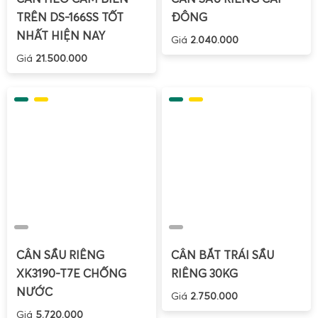
TRÊN DS-166SS TỐT
ĐÔNG
NHẤT HIỆN NAY
Giá
2.040.000
Giá
21.500.000
Cân bắt trái sầu riêng 30kg
thường được sử dụng ngay tại
CÂN SẦU RIÊNG
CÂN BẮT TRÁI SẦU
vườn hoặc vựa sầu riêng. Thiết kế ưu tiên tính cơ động, dễ
XK3190-T7E CHỐNG
RIÊNG 30KG
di chuyển, chịu được va đập và môi trường ngoài trời. Tải
NƯỚC
Giá
2.750.000
trọng 30kg phù hợp với đa số trọng lượng trái sầu riêng
Giá
5.720.000