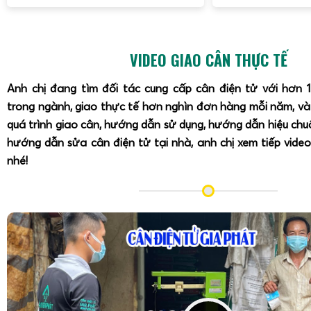
riêng 30kg
,
cân hạo trái sầu riêng 30kg
và
cân trái sầu riê
nhằm tối ưu thao tác cho thương lái, vựa thu mua và nhà v
Cân điện tử cân bắt trái sầu riêng 30kg tại vườn và 
VIDEO GIAO CÂN THỰC TẾ
Anh chị đang tìm đối tác cung cấp cân điện tử với hơn 
trong ngành, giao thực tế hơn nghìn đơn hàng mỗi năm, v
quá trình giao cân, hướng dẫn sử dụng, hướng dẫn hiệu ch
hướng dẫn sửa cân điện tử tại nhà, anh chị xem tiếp video
nhé!