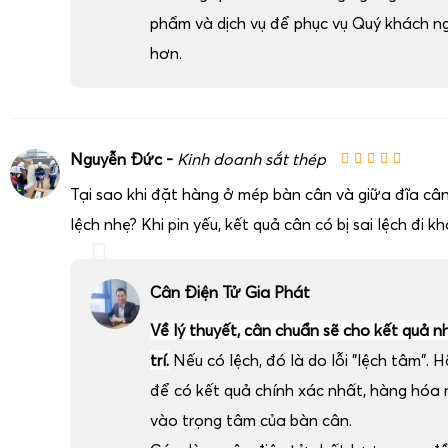
thấp.
phẩm và dịch vụ để phục vụ Quý khách n
Hoạt động ổn định trong dải nhiệt rộng
: phù hợp vớ
hơn.
sầu riêng xuất khẩu.
Việc trang bị
cân điện tử chống nước IP68 cân sầu riêng k
nghiệp kiểm soát chính xác trọng lượng hàng hóa ra vào kho
môi trường lạnh, đồng thời kéo dài tuổi thọ thiết bị so vớ
Nguyễn Đức -
Kinh doanh sắt thép
thường.
Tại sao khi đặt hàng ở mép bàn cân và giữa đĩa cân
Cân điện tử cân sầu riêng lồng sắt xuất khẩu 1 tấn 2 
lệch nhẹ? Khi pin yếu, kết quả cân có bị sai lệch đi k
Cân Điện Tử Gia Phát
Về lý thuyết, cân chuẩn sẽ cho kết quả n
trí.
Nếu có lệch, đó là do lỗi "lệch tâm". H
để có kết quả chính xác nhất, hàng hóa
vào trọng tâm của bàn cân.