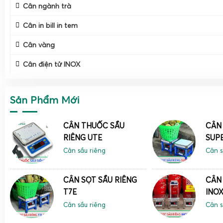
Cân ngành trà
Cân in bill in tem
Cân vàng
Cân điện tử INOX
Sản Phẩm Mới
CÂN THUỐC SẦU
CÂN 
RIÊNG UTE
SUP
Cân sầu riêng
Cân s
CÂN SỌT SẦU RIÊNG
CÂN 
T7E
INOX
Cân sầu riêng
Cân s
Cân Gia Phát tập trung phát triển hệ sinh thái cân điện tử
riêng, bao gồm:
cân điện tử cân sầu riêng
1kg 2kg 3kg cho 