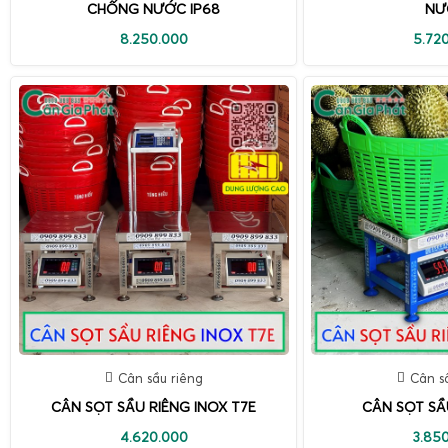
CHỐNG NƯỚC IP68
NƯ
8.250.000
5.72
Cân sầu riêng
Cân s
CÂN SỌT SẦU RIÊNG INOX T7E
CÂN SỌT SẦ
4.620.000
3.85