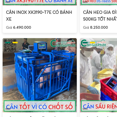
dư lượng, đồng thời tối ưu chi phí và đảm bảo chất lượng
CÂN INOX XK3190-T7E CÓ BÁNH
CÂN HEO GIA ĐÌ
vào quy trình đóng gói.
XE
500KG TỐT NHẤ
Cân điện tử 30kg chống nước cân sầu riêng đông lạ
Giá
6.490.000
Giá
8.250.000