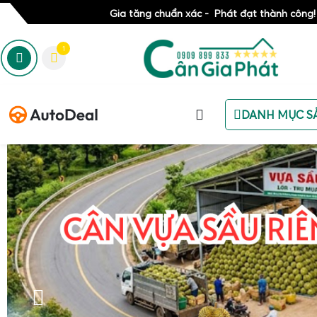
Gia tăng chuẩn xác - Phát đạt thành công!
1
DANH MỤC S