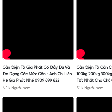
Đối với các đơn vị thu mua số lượng lớn, nhà máy đóng r
khẩu container lạnh, nhu cầu cân tải trọng lớn, độ bền 
chống lạnh là bắt buộc. Gia Phát cung cấp đầy đủ các dò
100kg
,
cân sọt sầu riêng
200kg
,
cân sọt sầu riêng
300kg
,
câ
xuất khẩu 100kg
và
cân điện tử chống nước IP68 cân sầu
Cân Điện Tử Gia Phát Có Đầy Đủ Và
Cân Điện Tử Cân C
đáp ứng toàn bộ chuỗi cung ứng.
Đa Dạng Các Mức Cân - Anh Chị Liên
100kg 200kg 300kg
Hệ Gia Phát Nhé 0909 899 833
Tốt Nhất Cho Chủ
Cân điện tử cân sọt sầu riêng 100kg, 200kg, 300kg
6,3 k Người xem
5,1 k Người xem