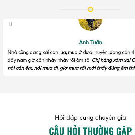
Khả năng làm việc liên tục
: chịu được tần suất cân 
cao điểm xuất hàng.
Nhờ sử dụng
cân đóng rổ sầu riêng xuất khẩu 100kg
, doanh
soát chặt chẽ trọng lượng từng rổ, từng pallet, hạn chế kh
trọng lượng và nâng cao uy tín với đối tác quốc tế.
Anh Tuấn
Cân điện tử chống nước IP68 cân sầu riêng kho lạnh
Nhà cũng đang xài cân lúa, mua ở dưới huyện, dạng cân 
đầy năm giờ cân nhảy nhảy rồi âm số.
Chị hàng xóm xài C
nói cân êm, nói mua đi, giờ mua rồi mới thấy đúng êm thi
Hỏi đáp cùng chuyên gia
CÂU HỎI THƯỜNG GẶP