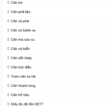
Cân bò
Cân điện tử
cân sầu riêng
Gia Phát
được thiết kế chuyên bi
vườn, thương lái và nhà máy đóng gói sầu riêng xuất khẩ
Cân phế liệu
thuốc, cân múi, cân bắt trái trên cây cho đến cân sọt, cân
Cân cà phê
mỗi dòng cân đều được Gia Phát tối ưu về tải trọng, độ bề
chính xác, đáp ứng đúng nhu cầu thực tế tại Miền Tây, M
Cân có bánh xe
Tây Nguyên (như cân sầu riêng ở Đồng Tháp, Cần Thơ, Đ
Cân mủ cao su
Đăk Lăk, Gia Lai)
Cân cá biển
Cân sắt thép
Cân hạt điều
Trạm cân xe tải
Cân thanh long
Cân hồ tiêu
Máy đo độ ẩm KETT