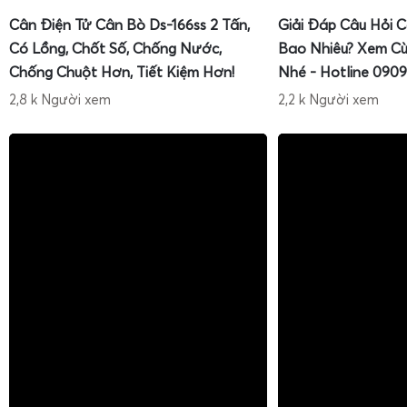
sầu riêng 200kg
cho sọt trung bình, hoặc
cân sọt sầu riêng 
Cân Điện Tử Cân Bò Ds-166ss 2 Tấn,
Giải Đáp Câu Hỏi 
giúp hệ thống cân hoạt động ổn định, hạn chế hư hỏng do
Có Lồng, Chốt Số, Chống Nước,
Bao Nhiêu? Xem Cù
độ chính xác lâu dài.
Chống Chuột Hơn, Tiết Kiệm Hơn!
Nhé - Hotline 0909
2,8 k Người xem
2,2 k Người xem
Cân điện tử cân đóng rổ sầu riêng xuất khẩu 100kg