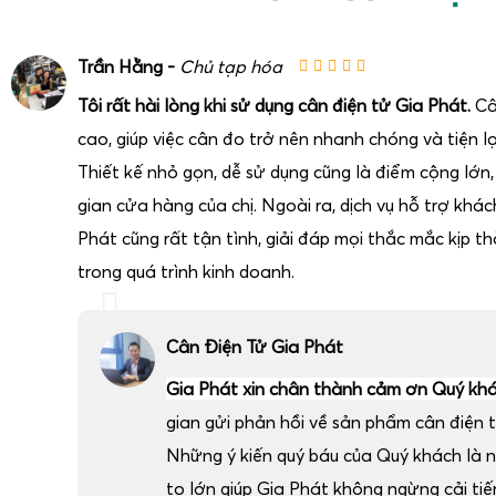
Trần Hằng -
Chủ tạp hóa
Tôi rất hài lòng khi sử dụng cân điện tử Gia Phát.
Câ
cao, giúp việc cân đo trở nên nhanh chóng và tiện lợ
Thiết kế nhỏ gọn, dễ sử dụng cũng là điểm cộng lớn
gian cửa hàng của chị. Ngoài ra, dịch vụ hỗ trợ khá
Trong kho lạnh bảo quản sầu riêng, độ ẩm cao, nhiệt đ
Phát cũng rất tận tình, giải đáp mọi thắc mắc kịp thờ
ngưng tụ là những yếu tố gây hư hỏng nhanh cho các loại
trong quá trình kinh doanh.
Cân điện tử chống nước IP68
cân sầu riêng
kho lạnh
của G
kế đặc biệt để hoạt động ổn định trong môi trường khắc ngh
Cân Điện Tử Gia Phát
Ưu điểm nổi bật:
Chuẩn chống nước IP68
: cho phép cân chịu được nướ
Gia Phát xin chân thành cảm ơn Quý kh
rửa trực tiếp bằng vòi nước trong một số điều kiện.
gian gửi phản hồi về sản phẩm cân điện t
Vỏ inox kín
: chống gỉ, chống ăn mòn do hơi lạnh và hóa
Những ý kiến quý báu của Quý khách là 
Màn hình chống đọng sương
: hiển thị rõ ràng trong
to lớn giúp Gia Phát không ngừng cải ti