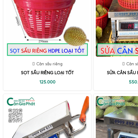
Cân sầu riêng
Cân s
SỌT SẦU RIÊNG LOẠI TỐT
SỬA CÂN SẦU 
125.000
550