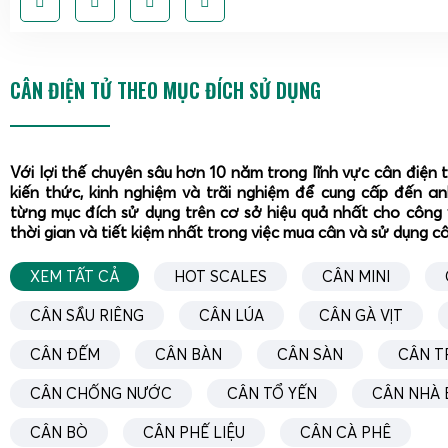
CÂN ĐIỆN TỬ THEO MỤC ĐÍCH SỬ DỤNG
Với lợi thế chuyên sâu hơn 10 năm trong lĩnh vực cân điện 
kiến thức, kinh nghiệm và trãi nghiệm để cung cấp đến a
từng mục đích sử dụng trên cơ sở hiệu quả nhất cho công 
thời gian và tiết kiệm nhất trong việc mua cân và sử dụng c
XEM TẤT CẢ
HOT SCALES
CÂN MINI
CÂN SẦU RIÊNG
CÂN LÚA
CÂN GÀ VỊT
CÂN ĐẾM
CÂN BÀN
CÂN SÀN
CÂN T
CÂN CHỐNG NƯỚC
CÂN TỔ YẾN
CÂN NHÀ 
CÂN BÒ
CÂN PHẾ LIỆU
CÂN CÀ PHÊ