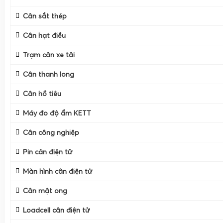
Khác với cân điện tử thông thường chỉ hiển thị trọng lượn
Cân sắt thép
tiền cho phép nhập giá bán theo kg, tự động nhân với khối
tiền khách phải thanh toán, thậm chí in bill, in tem, in mã
Cân hạt điều
hàng chuyên nghiệp.
Trạm cân xe tải
Trong bối cảnh kinh doanh bán lẻ cạnh tranh cao, từ cửa
thịt, quầy hải sản, cửa hàng trái cây đến siêu thị, việc sử d
Cân thanh long
tiền giúp tối ưu quy trình bán hàng, hạn chế sai sót, tăn
Cân hồ tiêu
nâng cao trải nghiệm khách hàng.
Máy đo độ ẩm KETT
Cân công nghiệp
Pin cân điện tử
Màn hình cân điện tử
Cân mật ong
Loadcell cân điện tử