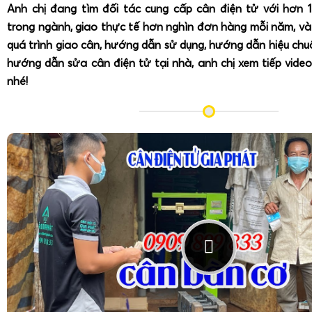
Anh chị đang tìm đối tác cung cấp cân điện tử với hơn 
trong ngành, giao thực tế hơn nghìn đơn hàng mỗi năm, v
quá trình giao cân, hướng dẫn sử dụng, hướng dẫn hiệu ch
hướng dẫn sửa cân điện tử tại nhà, anh chị xem tiếp video
nhé!
Cân điện tử tính tiền in bill 15kg 30kg
(
như cân điện tử Ca
Korea)
là loại cân tích hợp máy in nhiệt, cho phép in hóa 
tiếp tại cân. Trên bill thường thể hiện các thông tin: tên cử
hoặc mã sản phẩm, trọng lượng, đơn giá, thành tiền, tổn
theo lời cảm ơn hoặc thông tin khuyến mãi. Cân in bill phù
quầy hải sản, quầy trái cây trong siêu thị, cửa hàng thực 
hàng cần hóa đơn chi tiết ngay tại điểm cân.