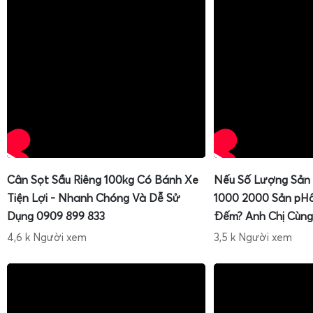
Cân Sọt Sầu Riêng 100kg Có Bánh Xe
Nếu Số Lượng Sản
Tiện Lợi - Nhanh Chóng Và Dễ Sử
1000 2000 Sản pH
Dụng 0909 899 833
Đếm? Anh Chị Cùng
4,6 k Người xem
3,5 k Người xem
Cân điện tử tính tiền chống nước 30kg 60kg
(như c
30kg)
được thiết kế chuyên biệt cho các môi trường ẩm ướt