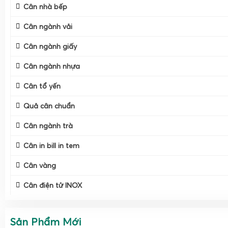
Cân nhà bếp
Cân ngành vải
Cân ngành giấy
Cân ngành nhựa
Cân tổ yến
Quả cân chuẩn
Cân ngành trà
Cân in bill in tem
Cân vàng
Cân điện tử INOX
Về cấu tạo, một chiếc
cân bán hàng
dạng tính tiền tiêu ch
bàn cân bằng inox hoặc thép sơn tĩnh điện, cảm biến tải (lo
Sản Phẩm Mới
cao, màn hình hiển thị LED hoặc LCD, bàn phím nhập liệu, 