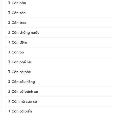
Cân bàn
Cân sàn
Cân treo
Cân chống nước
Cân đếm
Cân bò
Cân phế liệu
Cân cà phê
Cân sầu riêng
Cân có bánh xe
Cân điện tử tính tiền
là cân điện tử tích hợp đồng thời hai
Cân mủ cao su
lượng hàng hóa và tính toán giá tiền dựa trên đơn giá đã c
Cân cá biển