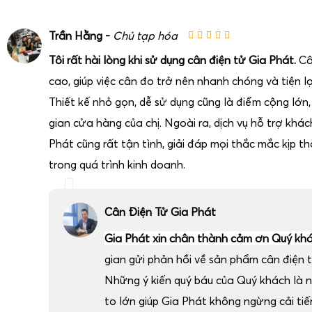
bán sỉ tính toán nhanh giá trị lô hàng, in phiếu giao nhận, g
lượng và ghi chép thủ công.
Trần Hằng -
Chủ tạp hóa
Tôi rất hài lòng khi sử dụng cân điện tử Gia Phát.
Câ
cao, giúp việc cân đo trở nên nhanh chóng và tiện lợ
Thiết kế nhỏ gọn, dễ sử dụng cũng là điểm cộng lớn
gian cửa hàng của chị. Ngoài ra, dịch vụ hỗ trợ khá
Phát cũng rất tận tình, giải đáp mọi thắc mắc kịp thờ
trong quá trình kinh doanh.
Cân Điện Tử Gia Phát
Gia Phát xin chân thành cảm ơn Quý kh
gian gửi phản hồi về sản phẩm cân điện t
Những ý kiến quý báu của Quý khách là 
to lớn giúp Gia Phát không ngừng cải ti