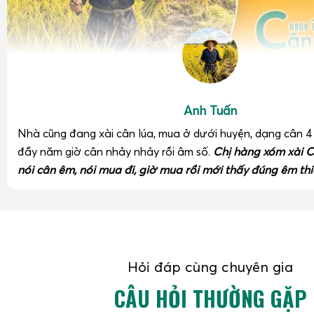
Anh Tuấn
Nhà cũng đang xài cân lúa, mua ở dưới huyện, dạng cân 
đầy năm giờ cân nhảy nhảy rồi âm số.
Chị hàng xóm xài C
nói cân êm, nói mua đi, giờ mua rồi mới thấy đúng êm thi
Cân điện tử tính tiền
60kg
thường được sử dụng trong cá
hàng, cơ sở thu mua nông sản, thủy sản, nơi cần cân các b
Hỏi đáp cùng chuyên gia
lớn. Mặt bàn cân thường rộng hơn, khung cân chắc chắn, cả
tốt. Độ chia có thể từ 5g đến 10g, phù hợp với các giao dịc
CÂU HỎI THƯỜNG GẶP
giá trị tính theo lô. Việc tích hợp chức năng tính tiền giúp 