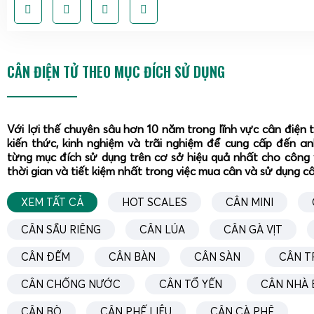
phù hợp với nhu cầu thực tế, tránh lãng phí hoặc thiếu tính 
Cân điện tử tính tiền 30kg 40kg 60kg bán thịt, bán hải
và cân siêu thị.
CÂN ĐIỆN TỬ THEO MỤC ĐÍCH SỬ DỤNG
Với lợi thế chuyên sâu hơn 10 năm trong lĩnh vực cân điện 
kiến thức, kinh nghiệm và trãi nghiệm để cung cấp đến a
từng mục đích sử dụng trên cơ sở hiệu quả nhất cho công 
thời gian và tiết kiệm nhất trong việc mua cân và sử dụng c
XEM TẤT CẢ
HOT SCALES
CÂN MINI
CÂN SẦU RIÊNG
CÂN LÚA
CÂN GÀ VỊT
CÂN ĐẾM
CÂN BÀN
CÂN SÀN
CÂN T
CÂN CHỐNG NƯỚC
CÂN TỔ YẾN
CÂN NHÀ 
CÂN BÒ
CÂN PHẾ LIỆU
CÂN CÀ PHÊ