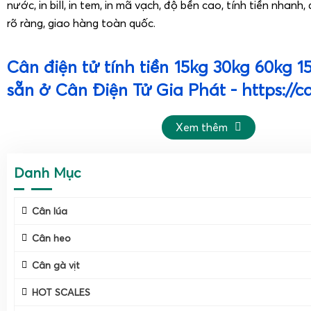
nước, in bill, in tem, in mã vạch, độ bền cao, tính tiền nhanh
rõ ràng, giao hàng toàn quốc.
Cân điện tử tính tiền 15kg 30kg 60kg 
sẵn ở Cân Điện Tử Gia Phát - https://c
Cân điện tử tính tiền là gì và sử dụng cân tính tiền
Xem thêm
thịt cá hải sản có bền không?
Danh Mục
Cân lúa
Cân heo
Cân gà vịt
HOT SCALES