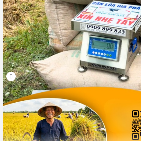
thường, từ vài trăm gram đến vài kg. Độ chia của cân thư
đảm bảo độ chính xác cao, đặc biệt quan trọng khi bán c
cao theo gram. Kích thước nhỏ gọn, dễ đặt trên quầy, dễ di
không gian hạn chế.
Cân điện tử tính tiền 60kg 150kg 300kg 500kg cho 
buôn bán cám thức ăn chăn nuôi.