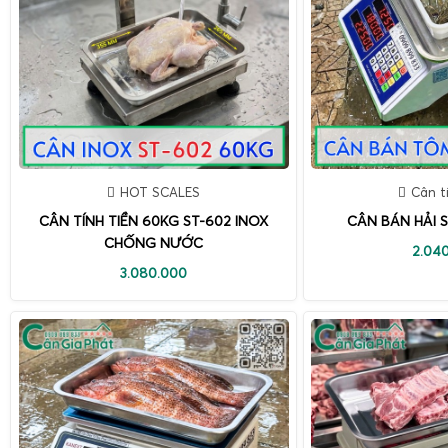
HOT SCALES
Cân t
CÂN TÍNH TIỀN 60KG ST-602 INOX
CÂN BÁN HẢI S
CHỐNG NƯỚC
2.04
3.080.000