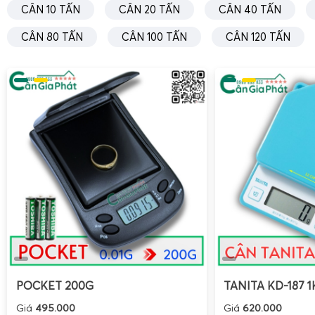
CÂN 10 TẤN
CÂN 20 TẤN
CÂN 40 TẤN
kiểm soát tồn kho theo mã hàng, theo lô, giảm thời gian
thời hạn chế sai sót do nhập tay.
CÂN 80 TẤN
CÂN 100 TẤN
CÂN 120 TẤN
Cân điện tử tính tiền 30kg 60kg 150kg bán tạp hó
hàng nhỏ
POCKET 200G
TANITA KD-187 1
Giá
495.000
Giá
620.000