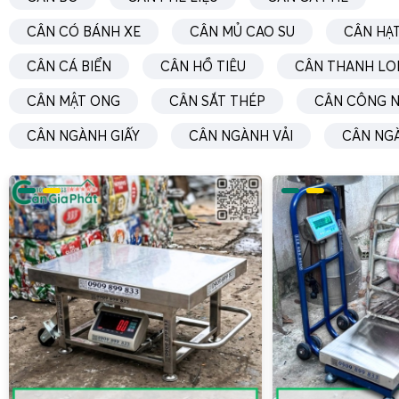
CÂN CÓ BÁNH XE
CÂN MỦ CAO SU
CÂN HẠT
CÂN CÁ BIỂN
CÂN HỒ TIÊU
CÂN THANH LO
CÂN MẬT ONG
CÂN SẮT THÉP
CÂN CÔNG N
CÂN NGÀNH GIẤY
CÂN NGÀNH VẢI
CÂN NG
Cân tính tiền 30kg bán thịt
chống nước
(như cân điện tử
30kg)
thường được thiết kế với mặt bàn cân bằng inox dày, 
sinh, hạn chế bám dính mỡ và vụn thịt. Nhiều mẫu cân có th
đặt thịt, xương, nội tạng, giúp bảo vệ bề mặt cân và tăng t
chính xác của cân bán thịt thường ở mức 5g hoặc 10g,
từng lạng, từng gram, tránh tranh cãi với khách hàng. Một
khả năng lưu trữ nhiều mã hàng (PLU), phù hợp với quầy thị