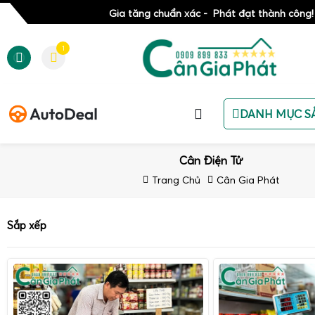
Gia tăng chuẩn xác - Phát đạt thành công!
1
DANH MỤC S
Cân Điện Tử
Trang Chủ
Cân Gia Phát
Sắp xếp