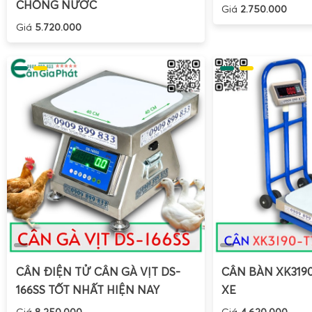
CHỐNG NƯỚC
Giá
2.750.000
Giá
5.720.000
CÂN ĐIỆN TỬ CÂN GÀ VỊT DS-
CÂN BÀN XK319
166SS TỐT NHẤT HIỆN NAY
XE