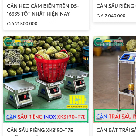
CÂN HEO CẢM BIẾN TRÊN DS-
CÂN SẦU RIÊNG
166SS TỐT NHẤT HIỆN NAY
Giá
2.040.000
Giá
21.500.000
Đối với
cân tính tiền bán hải sản chống nước 30kg
(như c
KIP-2
30kg)
, yêu cầu quan trọng nhất là khả năng
chống 
do muối và độ ẩm cao. Các mẫu cân điện tử tính tiền ch
cấp bảo vệ IP65 trở lên, vỏ inox hoặc nhựa ABS kín, b
nước, các khe hở được bịt kín bằng gioăng cao su. Điều
động ổn định trong môi trường nước đá tan, nước biển, hơ
Ngoài ra, cân bán hải sản cần có chân đế chống trượt, chịu
động khi đặt các loại cá lớn, tôm, cua, ghẹ, nghêu, sò.
CÂN SẦU RIÊNG XK3190-T7E
CÂN BẮT TRÁI S