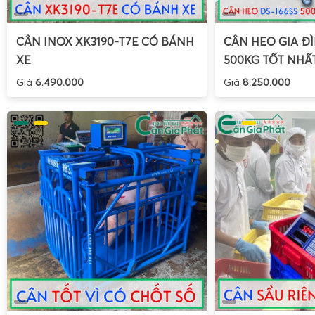
phẩm như thịt bò, thịt heo, gà, vịt, xương, giò chả.
CÂN INOX XK3190-T7E CÓ BÁNH
CÂN HEO GIA ĐÌ
XE
500KG TỐT NHẤ
Giá
6.490.000
Giá
8.250.000