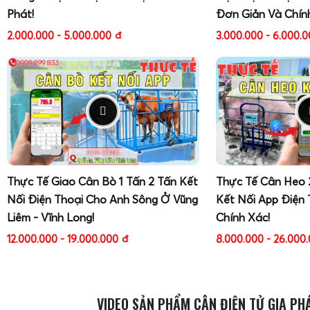
Phát!
Đơn Giản Và Chín
2.000.000 - 5.000.000
đ
3.000.000 - 6.000.
Cân điện tử tính tiền in tem
(như cân điện tử Cas C
Korea)
tập trung vào việc in nhãn dán cho từng sản phẩm 
in ra có thể chứa trọng lượng, đơn giá, thành tiền, ngày đó
tên sản phẩm, logo cửa hàng. Tem thường dùng giấy decal nh
nilon, hộp xốp, khay nhựa. Loại cân này rất phù hợp cho m
thịt, cá, rau củ, trái cây, thực phẩm chế biến, giúp chuẩn 
hình ảnh thương hiệu và thuận tiện cho việc kiểm soát hạn 
Thực Tế Giao Cân Bò 1 Tấn 2 Tấn Kết
Thực Tế Cân Heo 
Nối Điện Thoại Cho Anh Sông Ở Vũng
Kết Nối App Điện 
Liêm - Vĩnh Long!
Chính Xác!
12.000.000 - 19.000.000
đ
8.000.000 - 26.000
VIDEO SẢN PHẨM CÂN ĐIỆN TỬ GIA PH