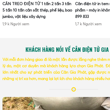
CÂN TREO ĐIỆN TỬ 1 tấn 2 tấn 3 tấn
Cân điện tử in tem
5 tấn 10 tấn cân sắt thép, phế liệu, bao
phẩm - máy in khôn
jumbo, vật liệu xây dựng
899 833
1,9 k Người xem
1,7 k Người xem
Một tiêu chí quan trọng khi lựa chọn cân điện tử tính tiền 
KHÁCH HÀNG NÓI VỀ CÂN ĐIỆN TỬ GIA
Tùy theo loại hàng hóa và mô hình kinh doanh, người dù
mức tải trọng khác nhau như
cân tính tiền 15kg
,
cân tính
Với mỗi đơn hàng giao đi là một lần được lắng nghe thêm 
tiền 60kg
,
cân tính tiền 150kg, cân tính tiền 300kg, cân t
lý do, một cơ duyên mà khách hàng lựa chọn Gia Phát. Đâ
mức tải trọng có ưu điểm và phạm vi ứng dụng riêng, ảnh 
lớn nhất cho sự phát triển của Cân Gia Phát, gặp được n
độ bền, độ chính xác và chi phí đầu tư.
những vị trí xa hơn, mang lại lợi ích cho khách hàng nhiều h
Cân điện tử tính tiền 15kg - 30kg cho cửa hàng bán lẻ
Cân điện tử tính tiền 15kg - 30kg
thường được sử dụng trong
cây, rau củ, thực phẩm sạch, quầy thịt nhỏ, quầy đồ khô, c
tải trọng tối đa 15kg 30kg, cân có thể xử lý hầu hết các gi