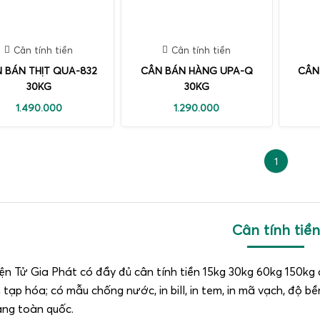
Cân tính tiền
Cân tính tiền
 BÁN THỊT QUA-832
CÂN BÁN HÀNG UPA-Q
CÂN 
30KG
30KG
1.490.000
1.290.000
1
Cân tính tiền
n Tử Gia Phát có đầy đủ cân tính tiền 15kg 30kg 60kg 150kg câ
n tạp hóa; có mẫu chống nước, in bill, in tem, in mã vạch, độ b
àng toàn quốc.