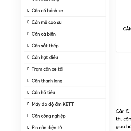
Cân có bánh xe
Cân mủ cao su
CÂN
Cân cá biển
Cân sắt thép
Cân hạt điều
Trạm cân xe tải
Cân thanh long
Cân hồ tiêu
Máy đo độ ẩm KETT
Cân Điệ
Cân công nghiệp
thị, câ
giao h
Pin cân điện tử