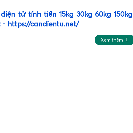
điện tử tính tiền 15kg 30kg 60kg 150k
 - https://candientu.net/
ện tử tính tiền là gì và sử dụng cân tính tiền bán trái 
Xem thêm