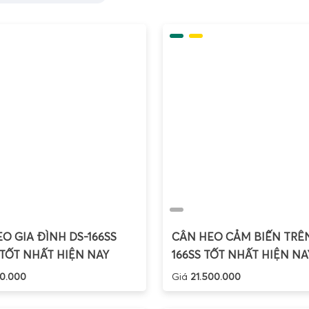
 lẻ. Dữ liệu từ cân có thể được sử dụng để thống kê doanh th
ồn kho; phân tích hành vi mua hàng; tối ưu trưng bày sản ph
 mô hình kinh doanh sẽ giúp tiết kiệm chi phí nhân sự, giảm 
 nghiệp trong mắt khách hàng.
ện Tử Gia Phát đang phân phối hầu hết các loại cân điệ
ị trường hiện nay, cân điện tử tính tiền được phân loại theo n
ôi trường sử dụng, theo ngành hàng. Việc hiểu rõ từng nhó
 với nhu cầu thực tế, tránh lãng phí hoặc thiếu tính năng cần 
ện tử tính tiền 30kg 40kg 60kg bán thịt, bán hải sản, bán 
O GIA ĐÌNH DS-166SS
CÂN HEO CẢM BIẾN TRÊN
TỐT NHẤT HIỆN NAY
166SS TỐT NHẤT HIỆN NA
0.000
Giá
21.500.000