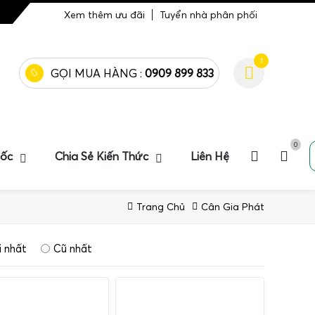
Xem thêm ưu đãi
Tuyển nhà phân phối
1
GỌI MUA HÀNG :
0909 899 833
0
uốc
Chia Sẻ Kiến Thức
Liên Hệ
Trang Chủ
Cân Gia Phát
 nhất
Cũ nhất