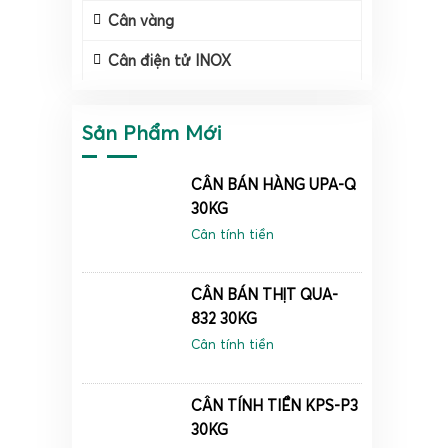
Cân vàng
Cân điện tử INOX
Sản Phẩm Mới
CÂN BÁN HÀNG UPA-Q
30KG
Cân tính tiền
CÂN BÁN THỊT QUA-
832 30KG
Cân tính tiền
Cân đi
dựa tr
CÂN TÍNH TIỀN KPS-P3
Khác v
30KG
động nh