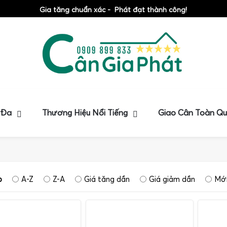
Gia tăng chuẩn xác - Phát đạt thành công!
 Đa
Thương Hiệu Nổi Tiếng
Giao Cân Toàn Q
p
A-Z
Z-A
Giá tăng dần
Giá giảm dần
Mới