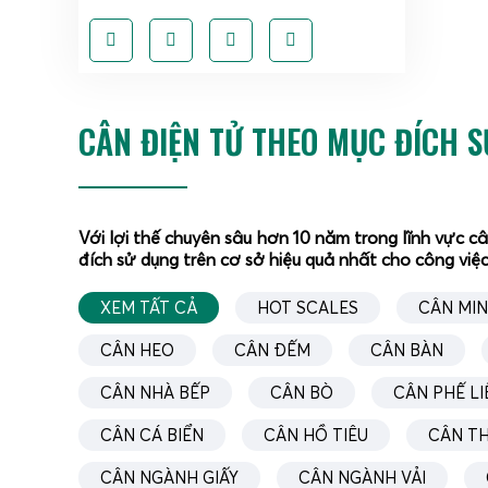
CÂN ĐIỆN TỬ THEO MỤC ĐÍCH 
Với lợi thế chuyên sâu hơn 10 năm trong lĩnh vực c
đích sử dụng trên cơ sở hiệu quả nhất cho công việc
XEM TẤT CẢ
HOT SCALES
CÂN MIN
Về cấu
CÂN HEO
CÂN ĐẾM
CÂN BÀN
điện, c
bộ nhớ 
CÂN NHÀ BẾP
CÂN BÒ
CÂN PHẾ LI
thể tí
CÂN CÁ BIỂN
CÂN HỒ TIÊU
CÂN T
đồng b
Trong 
CÂN NGÀNH GIẤY
CÂN NGÀNH VẢI