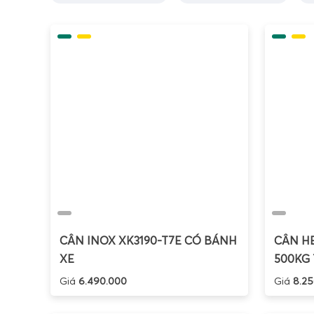
lý bán
soát t
hợp với
chuyên
Cân Đi
Trên th
theo m
phù hợp
Cân đi
CÂN INOX XK3190-T7E CÓ BÁNH
CÂN HE
XE
500KG 
Giá
6.490.000
Giá
8.25