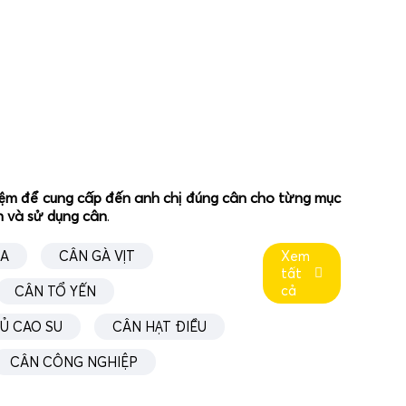
ghiệm để cung cấp đến anh chị đúng cân cho từng mục
ân và sử dụng cân
.
ÚA
CÂN GÀ VỊT
Xem
ờng gồm: mặt bàn cân bằng inox hoặc thép sơn tĩnh
tất
cả
CÂN TỔ YẾN
ED hoặc LCD, bàn phím nhập liệu, bộ xử lý trung tâm,
uồn điện và pin sạc dự phòng. Tùy phân khúc, cân có
Ủ CAO SU
CÂN HẠT ĐIỀU
m quản lý bán hàng, kết nối mạng LAN hoặc WiFi để
CÂN CÔNG NGHIỆP
à còn là một mắt xích quan trọng trong chuỗi quản