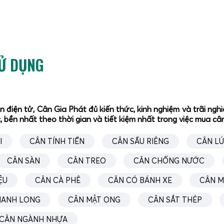
SỬ DỤNG
ân điện tử, Cân Gia Phát đủ kiến thức, kinh nghiệm và trãi n
, bền nhất theo thời gian và tiết kiệm nhất trong việc mua c
I
CÂN TÍNH TIỀN
CÂN SẦU RIÊNG
CÂN L
 tạo, một chiếc
cân bán hàng
dạng tính tiền tiêu chuẩn thư
CÂN SÀN
CÂN TREO
CÂN CHỐNG NƯỚC
ảm biến tải (loadcell) độ chính xác cao, màn hình hiển thị L
lưu trữ dữ liệu hàng hóa, cổng kết nối (USB, RS232, LAN), ng
ỆU
CÂN CÀ PHÊ
CÂN CÓ BÁNH XE
CÂN M
ch hợp thêm máy in nhiệt, đầu đọc mã vạch, kết nối phần mề
HANH LONG
CÂN MẬT ONG
CÂN SẮT THÉP
ộ dữ liệu với hệ thống POS, ERP.
thực tế,
cân điện tử
tính tiền
không chỉ là công cụ đo lường m
CÂN NGÀNH NHỰA