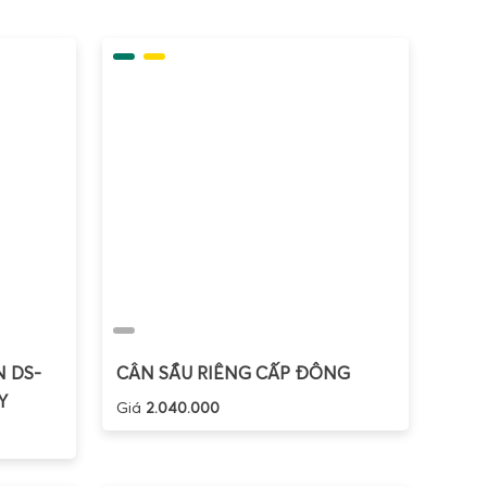
u theo mặt hàng, theo ca bán, theo nhân viên; kiểm
ẩm. Đối với doanh nghiệp, đầu tư đúng loại cân phù
thất thoát, tăng tốc độ phục vụ và tạo dựng hình ảnh
n tử tính tiền phổ biến hiện nay.
hiều tiêu chí: theo tải trọng, theo tính năng in ấn,
m sản phẩm giúp người dùng lựa chọn đúng loại cân
thiết.
trái cây và cân siêu thị.
 DS-
CÂN SẦU RIÊNG CẤP ĐÔNG
Y
Giá
2.040.000