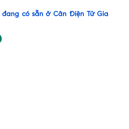
g đang có sẵn ở Cân Điện Tử Gia
cây, bán thịt cá hải sản có bền không?