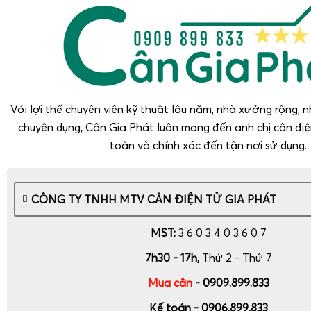
Với lợi thế chuyên viên kỹ thuật lâu năm, nhà xưởng rộng, nh
chuyên dụng, Cân Gia Phát luôn mang đến anh chị cân điệ
toàn và chính xác đến tận nơi sử dụng.
CÔNG TY TNHH MTV CÂN ĐIỆN TỬ GIA PHÁT
MST:
3 6 0 3 4 0 3 6 0 7
7h30 - 17h,
Thứ 2 - Thứ 7
Mua cân
- 0909.899.833
Kế toán - 0906.899.833