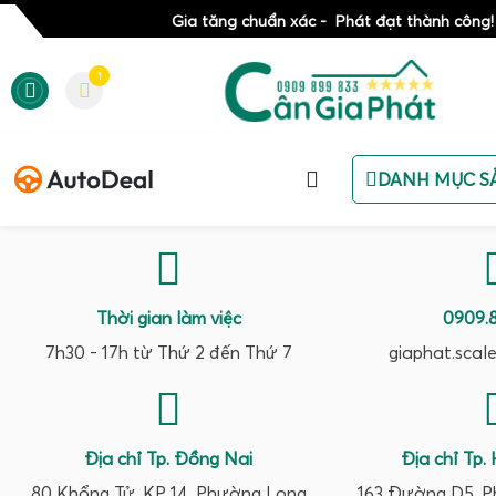
Gia tăng chuẩn xác - Phát đạt thành công!
1
DANH MỤC S
Thời gian làm việc
0909.8
7h30 - 17h
từ Thứ 2 đến Thứ 7
giaphat.scal
Địa chỉ Tp. Đồng Nai
Địa chỉ Tp.
80 Khổng Tử, KP 14, Phường Long
163 Đường D5, 