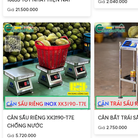
Giá
2.040.000
Giá
21.500.000
CÂN SẦU RIÊNG XK3190-T7E
CÂN BẮT TRÁI S
CHỐNG NƯỚC
Giá
2.750.000
Giá
5.720.000