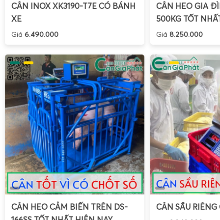
CÂN INOX XK3190-T7E CÓ BÁNH
CÂN HEO GIA ĐÌ
XE
500KG TỐT NHẤ
Giá
6.490.000
Giá
8.250.000
CÂN HEO CẢM BIẾN TRÊN DS-
CÂN SẦU RIÊNG
166SS TỐT NHẤT HIỆN NAY