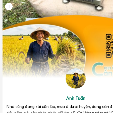
Anh Tuấn
Nhà cũng đang xài cân lúa, mua ở dưới huyện, dạng cân 
đầy năm giờ cân nhảy nhảy rồi âm số.
Chị hàng xóm xài C