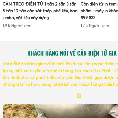
CÂN TREO ĐIỆN TỬ 1 tấn 2 tấn 3 tấn
Cân điện tử in tem
5 tấn 10 tấn cân sắt thép, phế liệu, bao
phẩm - máy in khôn
jumbo, vật liệu xây dựng
899 833
1,9 k Người xem
1,7 k Người xem
Một tiêu chí quan trọng khi lựa chọn cân điện tử tính tiền 
KHÁCH HÀNG NÓI VỀ CÂN ĐIỆN TỬ GIA
Tùy theo loại hàng hóa và mô hình kinh doanh, người dù
mức tải trọng khác nhau như
cân tính tiền 15kg
,
cân tính
Với mỗi đơn hàng giao đi là một lần được lắng nghe thêm 
tiền 60kg
,
cân tính tiền 150kg, cân tính tiền 300kg, cân t
lý do, một cơ duyên mà khách hàng lựa chọn Gia Phát. Đâ
mức tải trọng có ưu điểm và phạm vi ứng dụng riêng, ảnh 
lớn nhất cho sự phát triển của Cân Gia Phát, gặp được n
độ bền, độ chính xác và chi phí đầu tư.
những vị trí xa hơn, mang lại lợi ích cho khách hàng nhiều h
Cân điện tử tính tiền 15kg - 30kg cho cửa hàng bán lẻ
Cân điện tử tính tiền 15kg - 30kg
thường được sử dụng trong
cây, rau củ, thực phẩm sạch, quầy thịt nhỏ, quầy đồ khô, c
tải trọng tối đa 15kg 30kg, cân có thể xử lý hầu hết các gi