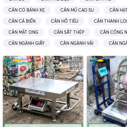
CÂN CÓ BÁNH XE
CÂN MỦ CAO SU
CÂN HẠT
CÂN CÁ BIỂN
CÂN HỒ TIÊU
CÂN THANH LO
CÂN MẬT ONG
CÂN SẮT THÉP
CÂN CÔNG N
CÂN NGÀNH GIẤY
CÂN NGÀNH VẢI
CÂN NG
Cân tính tiền 30kg bán thịt
chống nước
(như cân điện tử
30kg)
thường được thiết kế với mặt bàn cân bằng inox dày, 
sinh, hạn chế bám dính mỡ và vụn thịt. Nhiều mẫu cân có th
đặt thịt, xương, nội tạng, giúp bảo vệ bề mặt cân và tăng t
chính xác của cân bán thịt thường ở mức 5g hoặc 10g,
từng lạng, từng gram, tránh tranh cãi với khách hàng. Một
khả năng lưu trữ nhiều mã hàng (PLU), phù hợp với quầy thị