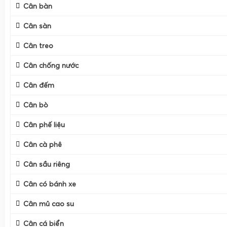
Cân bàn
Cân sàn
Cân treo
Cân chống nước
Cân đếm
Cân bò
Cân phế liệu
Cân cà phê
Cân sầu riêng
Cân có bánh xe
Cân điện tử tính tiền
là cân điện tử tích hợp đồng thời hai
Cân mủ cao su
lượng hàng hóa và tính toán giá tiền dựa trên đơn giá đã c
Cân cá biển