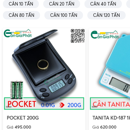
CÂN 10 TẤN
CÂN 20 TẤN
CÂN 40 TẤN
kiểm soát tồn kho theo mã hàng, theo lô, giảm thời gian
thời hạn chế sai sót do nhập tay.
CÂN 80 TẤN
CÂN 100 TẤN
CÂN 120 TẤN
Cân điện tử tính tiền 30kg 60kg 150kg bán tạp hó
hàng nhỏ
POCKET 200G
TANITA KD-187 1
Giá
495.000
Giá
620.000