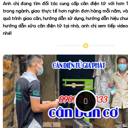
Anh chị đang tìm đối tác cung cấp cân điện tử với hơn 
trong ngành, giao thực tế hơn nghìn đơn hàng mỗi năm, v
quá trình giao cân, hướng dẫn sử dụng, hướng dẫn hiệu ch
hướng dẫn sửa cân điện tử tại nhà, anh chị xem tiếp video
nhé!
Cân điện tử tính tiền in bill 15kg 30kg
(
như cân điện tử Ca
Korea)
là loại cân tích hợp máy in nhiệt, cho phép in hóa 
tiếp tại cân. Trên bill thường thể hiện các thông tin: tên cử
hoặc mã sản phẩm, trọng lượng, đơn giá, thành tiền, tổn
theo lời cảm ơn hoặc thông tin khuyến mãi. Cân in bill phù
quầy hải sản, quầy trái cây trong siêu thị, cửa hàng thực 
hàng cần hóa đơn chi tiết ngay tại điểm cân.