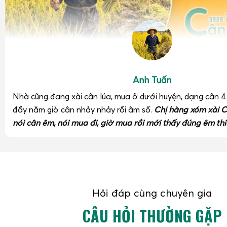
Anh Tuấn
Nhà cũng đang xài cân lúa, mua ở dưới huyện, dạng cân 
đầy năm giờ cân nhảy nhảy rồi âm số.
Chị hàng xóm xài C
nói cân êm, nói mua đi, giờ mua rồi mới thấy đúng êm thi
Cân điện tử tính tiền
60kg
thường được sử dụng trong cá
hàng, cơ sở thu mua nông sản, thủy sản, nơi cần cân các b
Hỏi đáp cùng chuyên gia
lớn. Mặt bàn cân thường rộng hơn, khung cân chắc chắn, cả
tốt. Độ chia có thể từ 5g đến 10g, phù hợp với các giao dịc
CÂU HỎI THƯỜNG GẶP
giá trị tính theo lô. Việc tích hợp chức năng tính tiền giúp 