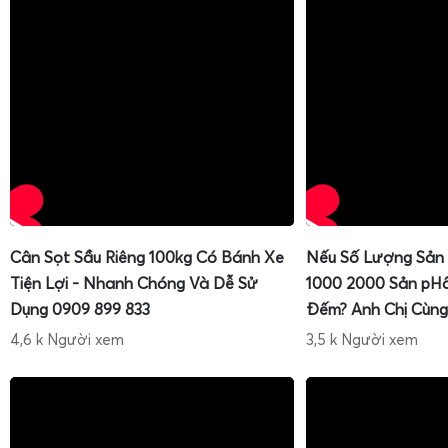
Cân Sọt Sầu Riêng 100kg Có Bánh Xe
Nếu Số Lượng Sản
Tiện Lợi - Nhanh Chóng Và Dễ Sử
1000 2000 Sản pH
Dụng 0909 899 833
Đếm? Anh Chị Cùng
4,6 k Người xem
3,5 k Người xem
Cân điện tử tính tiền chống nước 30kg 60kg
(như c
30kg)
được thiết kế chuyên biệt cho các môi trường ẩm ướt