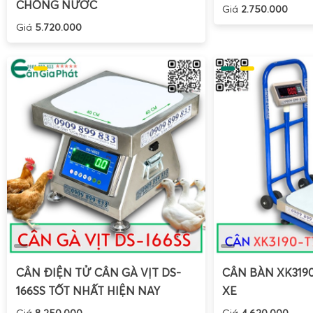
CHỐNG NƯỚC
Giá
2.750.000
Giá
5.720.000
CÂN ĐIỆN TỬ CÂN GÀ VỊT DS-
CÂN BÀN XK319
166SS TỐT NHẤT HIỆN NAY
XE