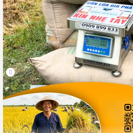
thường, từ vài trăm gram đến vài kg. Độ chia của cân thư
đảm bảo độ chính xác cao, đặc biệt quan trọng khi bán c
cao theo gram. Kích thước nhỏ gọn, dễ đặt trên quầy, dễ di
không gian hạn chế.
Cân điện tử tính tiền 60kg 150kg 300kg 500kg cho 
buôn bán cám thức ăn chăn nuôi.