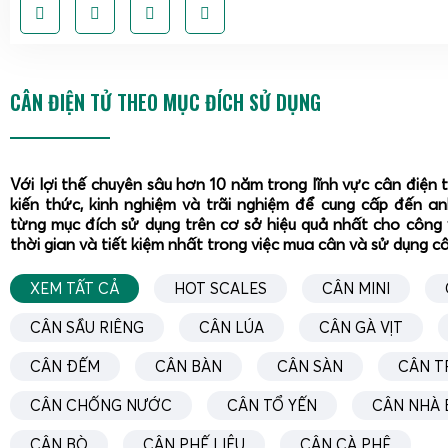
phù hợp với nhu cầu thực tế, tránh lãng phí hoặc thiếu tính 
Cân điện tử tính tiền 30kg 40kg 60kg bán thịt, bán hải
và cân siêu thị.
CÂN ĐIỆN TỬ THEO MỤC ĐÍCH SỬ DỤNG
Với lợi thế chuyên sâu hơn 10 năm trong lĩnh vực cân điện 
kiến thức, kinh nghiệm và trãi nghiệm để cung cấp đến a
từng mục đích sử dụng trên cơ sở hiệu quả nhất cho công 
thời gian và tiết kiệm nhất trong việc mua cân và sử dụng c
XEM TẤT CẢ
HOT SCALES
CÂN MINI
CÂN SẦU RIÊNG
CÂN LÚA
CÂN GÀ VỊT
CÂN ĐẾM
CÂN BÀN
CÂN SÀN
CÂN T
CÂN CHỐNG NƯỚC
CÂN TỔ YẾN
CÂN NHÀ 
CÂN BÒ
CÂN PHẾ LIỆU
CÂN CÀ PHÊ