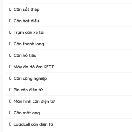
Khác với cân điện tử thông thường chỉ hiển thị trọng lượn
Cân sắt thép
tiền cho phép nhập giá bán theo kg, tự động nhân với khối
tiền khách phải thanh toán, thậm chí in bill, in tem, in mã
Cân hạt điều
hàng chuyên nghiệp.
Trạm cân xe tải
Trong bối cảnh kinh doanh bán lẻ cạnh tranh cao, từ cửa
thịt, quầy hải sản, cửa hàng trái cây đến siêu thị, việc sử d
Cân thanh long
tiền giúp tối ưu quy trình bán hàng, hạn chế sai sót, tăn
Cân hồ tiêu
nâng cao trải nghiệm khách hàng.
Máy đo độ ẩm KETT
Cân công nghiệp
Pin cân điện tử
Màn hình cân điện tử
Cân mật ong
Loadcell cân điện tử