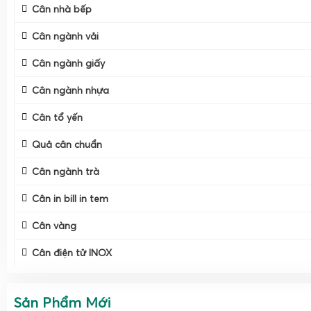
Cân nhà bếp
Cân ngành vải
Cân ngành giấy
Cân ngành nhựa
Cân tổ yến
Quả cân chuẩn
Cân ngành trà
Cân in bill in tem
Cân vàng
Cân điện tử INOX
Về cấu tạo, một chiếc
cân bán hàng
dạng tính tiền tiêu ch
bàn cân bằng inox hoặc thép sơn tĩnh điện, cảm biến tải (lo
Sản Phẩm Mới
cao, màn hình hiển thị LED hoặc LCD, bàn phím nhập liệu, 