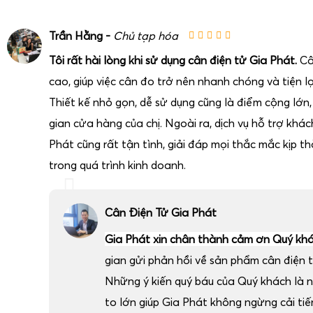
bán sỉ tính toán nhanh giá trị lô hàng, in phiếu giao nhận, g
lượng và ghi chép thủ công.
Trần Hằng -
Chủ tạp hóa
Tôi rất hài lòng khi sử dụng cân điện tử Gia Phát.
Câ
cao, giúp việc cân đo trở nên nhanh chóng và tiện lợ
Thiết kế nhỏ gọn, dễ sử dụng cũng là điểm cộng lớn
gian cửa hàng của chị. Ngoài ra, dịch vụ hỗ trợ khá
Phát cũng rất tận tình, giải đáp mọi thắc mắc kịp thờ
trong quá trình kinh doanh.
Cân Điện Tử Gia Phát
Gia Phát xin chân thành cảm ơn Quý kh
gian gửi phản hồi về sản phẩm cân điện t
Những ý kiến quý báu của Quý khách là 
to lớn giúp Gia Phát không ngừng cải ti