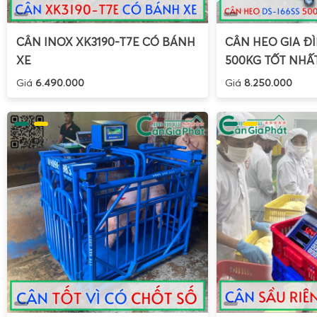
phẩm như thịt bò, thịt heo, gà, vịt, xương, giò chả.
CÂN INOX XK3190-T7E CÓ BÁNH
CÂN HEO GIA ĐÌ
XE
500KG TỐT NHẤ
Giá
6.490.000
Giá
8.250.000