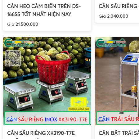
CÂN HEO CẢM BIẾN TRÊN DS-
CÂN SẦU RIÊNG
166SS TỐT NHẤT HIỆN NAY
Giá
2.040.000
Giá
21.500.000
Đối với
cân tính tiền bán hải sản chống nước 30kg
(như c
KIP-2
30kg)
, yêu cầu quan trọng nhất là khả năng
chống 
do muối và độ ẩm cao. Các mẫu cân điện tử tính tiền ch
cấp bảo vệ IP65 trở lên, vỏ inox hoặc nhựa ABS kín, b
nước, các khe hở được bịt kín bằng gioăng cao su. Điều
động ổn định trong môi trường nước đá tan, nước biển, hơ
Ngoài ra, cân bán hải sản cần có chân đế chống trượt, chịu
động khi đặt các loại cá lớn, tôm, cua, ghẹ, nghêu, sò.
CÂN SẦU RIÊNG XK3190-T7E
CÂN BẮT TRÁI S