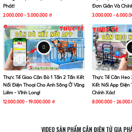
Phát!
Đơn Giản Và Chín
2.000.000 - 5.000.000
đ
3.000.000 - 6.000.
Cân điện tử tính tiền in tem
(như cân điện tử Cas C
Korea)
tập trung vào việc in nhãn dán cho từng sản phẩm 
in ra có thể chứa trọng lượng, đơn giá, thành tiền, ngày đó
tên sản phẩm, logo cửa hàng. Tem thường dùng giấy decal nh
nilon, hộp xốp, khay nhựa. Loại cân này rất phù hợp cho m
thịt, cá, rau củ, trái cây, thực phẩm chế biến, giúp chuẩn 
hình ảnh thương hiệu và thuận tiện cho việc kiểm soát hạn 
Thực Tế Giao Cân Bò 1 Tấn 2 Tấn Kết
Thực Tế Cân Heo 
Nối Điện Thoại Cho Anh Sông Ở Vũng
Kết Nối App Điện 
Liêm - Vĩnh Long!
Chính Xác!
12.000.000 - 19.000.000
đ
8.000.000 - 26.000
VIDEO SẢN PHẨM CÂN ĐIỆN TỬ GIA PH