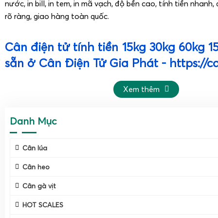
nước, in bill, in tem, in mã vạch, độ bền cao, tính tiền nhanh
rõ ràng, giao hàng toàn quốc.
Cân điện tử tính tiền 15kg 30kg 60kg 
sẵn ở Cân Điện Tử Gia Phát - https://c
Cân điện tử tính tiền là gì và sử dụng cân tính tiền
Xem thêm
thịt cá hải sản có bền không?
Danh Mục
Cân lúa
Cân heo
Cân gà vịt
HOT SCALES