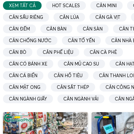
XEM TẤT CẢ
HOT SCALES
CÂN MINI
CÂN SẦU RIÊNG
CÂN LÚA
CÂN GÀ VỊT
CÂN ĐẾM
CÂN BÀN
CÂN SÀN
CÂN T
CÂN CHỐNG NƯỚC
CÂN TỔ YẾN
CÂN NHÀ 
CÂN BÒ
CÂN PHẾ LIỆU
CÂN CÀ PHÊ
CÂN CÓ BÁNH XE
CÂN MỦ CAO SU
CÂN HẠT
CÂN CÁ BIỂN
CÂN HỒ TIÊU
CÂN THANH LO
CÂN MẬT ONG
CÂN SẮT THÉP
CÂN CÔNG N
CÂN NGÀNH GIẤY
CÂN NGÀNH VẢI
CÂN NG