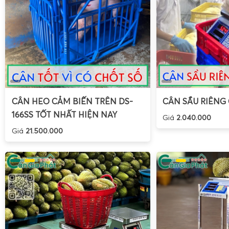
CÂN HEO CẢM BIẾN TRÊN DS-
CÂN SẦU RIÊNG
166SS TỐT NHẤT HIỆN NAY
Giá
2.040.000
Giá
21.500.000