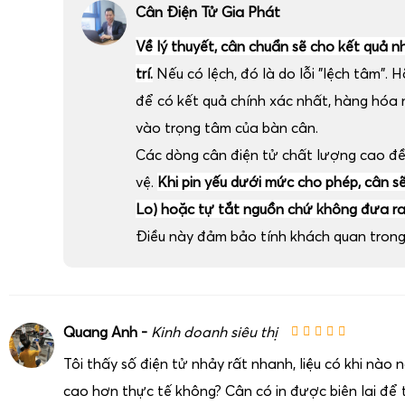
Cân Điện Tử Gia Phát
Về lý thuyết, cân chuẩn sẽ cho kết quả n
trí.
Nếu có lệch, đó là do lỗi "lệch tâm". H
để có kết quả chính xác nhất, hàng hóa
vào trọng tâm của bàn cân.
Các dòng cân điện tử chất lượng cao đ
vệ.
Khi pin yếu dưới mức cho phép, cân sẽ 
Lo) hoặc tự tắt nguồn chứ không đưa ra 
Điều này đảm bảo tính khách quan trong 
Quang Anh -
Kinh doanh siêu thị
Tôi thấy số điện tử nhảy rất nhanh, liệu có khi nào
cao hơn thực tế không? Cân có in được biên lai để t