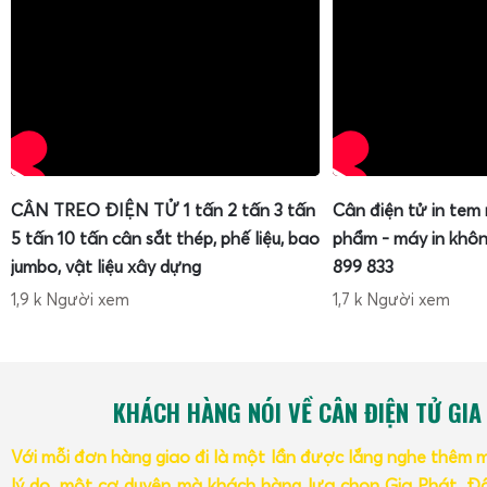
CÂN TREO ĐIỆN TỬ 1 tấn 2 tấn 3 tấn
Cân điện tử in tem
5 tấn 10 tấn cân sắt thép, phế liệu, bao
phẩm - máy in khôn
jumbo, vật liệu xây dựng
899 833
1,9 k Người xem
1,7 k Người xem
KHÁCH HÀNG NÓI VỀ CÂN ĐIỆN TỬ GIA
Với mỗi đơn hàng giao đi là một lần được lắng nghe thêm 
lý do, một cơ duyên mà khách hàng lựa chọn Gia Phát. Đâ