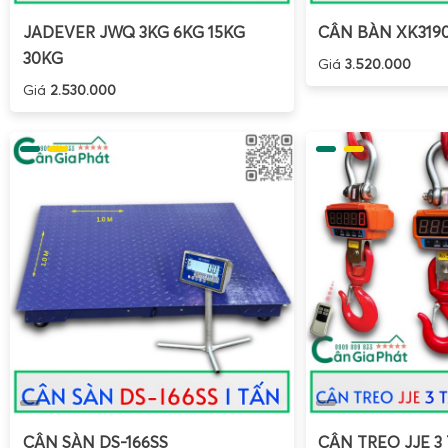
JADEVER JWQ 3KG 6KG 15KG
CÂN BÀN XK319
30KG
Giá
3.520.000
Giá
2.530.000
CÂN SÀN DS-166SS
CÂN TREO JJE 3 