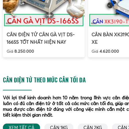
CÂN ĐIỆN TỬ CÂN GÀ VỊT DS-
CÂN BÀN XK319
166SS TỐT NHẤT HIỆN NAY
XE
Giá
8.250.000
Giá
4.620.000
CÂN ĐIỆN TỬ THEO MỨC CÂN TỐI ĐA
Với lợi thế kinh doanh hơn 10 năm trong lĩnh vực cân đi
luôn có đủ cân điện tử ở tất cả các mức cân tối đa, giúp a
mua được cân điện tử đúng với công việc mình cần một 
tiết kiệm thời gian nhất.
XEM TẤT CẢ
CÂN 1KG
CÂN 2KG
CÂN 