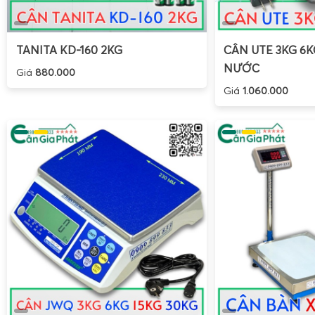
TANITA KD-160 2KG
CÂN UTE 3KG 6
NƯỚC
Giá
880.000
Giá
1.060.000