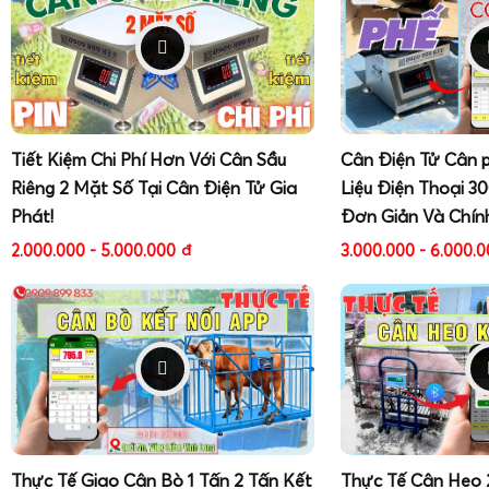
Tiết Kiệm Chi Phí Hơn Với Cân Sầu
Cân Điện Tử Cân 
Riêng 2 Mặt Số Tại Cân Điện Tử Gia
Liệu Điện Thoại 3
Phát!
Đơn Giản Và Chín
2.000.000 - 5.000.000
đ
3.000.000 - 6.000.
Thực Tế Giao Cân Bò 1 Tấn 2 Tấn Kết
Thực Tế Cân Heo 