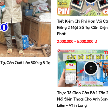
Tiết Kiệm Chi Phí Hơn Với C
Riêng 2 Mặt Số Tại Cân Điện
Phát!
2.000.000 - 5.000.000
đ
 Tạ, Cân Quả Lắc 500kg 5 Tạ
Thực Tế Giao Cân Bò 1 Tấn 
Nối Điện Thoại Cho Anh Sôn
Liêm - Vĩnh Long!