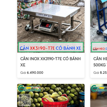
CÂN INOX XK3190-T7E CÓ BÁNH
CÂN HE
XE
500KG 
Giá
6.490.000
Giá
8.25