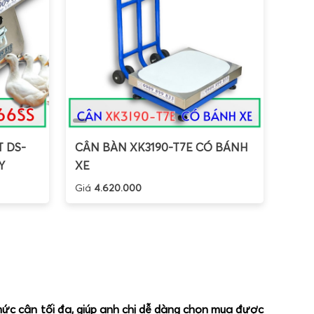
T DS-
CÂN BÀN XK3190-T7E CÓ BÁNH
Y
XE
Giá
4.620.000
 mức cân tối đa, giúp anh chị dễ dàng chọn mua được