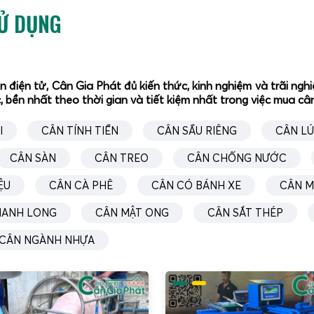
SỬ DỤNG
ân điện tử, Cân Gia Phát đủ kiến thức, kinh nghiệm và trãi n
, bền nhất theo thời gian và tiết kiệm nhất trong việc mua c
I
CÂN TÍNH TIỀN
CÂN SẦU RIÊNG
CÂN L
CÂN SÀN
CÂN TREO
CÂN CHỐNG NƯỚC
ỆU
CÂN CÀ PHÊ
CÂN CÓ BÁNH XE
CÂN M
HANH LONG
CÂN MẬT ONG
CÂN SẮT THÉP
CÂN NGÀNH NHỰA