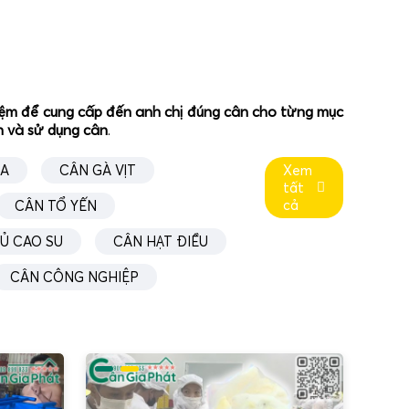
ghiệm để cung cấp đến anh chị đúng cân cho từng mục
ân và sử dụng cân
.
ÚA
CÂN GÀ VỊT
Xem
tất
cả
CÂN TỔ YẾN
Ủ CAO SU
CÂN HẠT ĐIỀU
CÂN CÔNG NGHIỆP