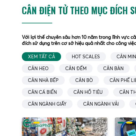
CÂN ĐIỆN TỬ THEO MỤC ĐÍCH 
Với lợi thế chuyên sâu hơn 10 năm trong lĩnh vực c
đích sử dụng trên cơ sở hiệu quả nhất cho công việc
XEM TẤT CẢ
HOT SCALES
CÂN MIN
CÂN HEO
CÂN ĐẾM
CÂN BÀN
CÂN NHÀ BẾP
CÂN BÒ
CÂN PHẾ LI
CÂN CÁ BIỂN
CÂN HỒ TIÊU
CÂN T
CÂN NGÀNH GIẤY
CÂN NGÀNH VẢI