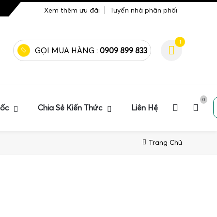
Xem thêm ưu đãi
Tuyển nhà phân phối
1
GỌI MUA HÀNG :
0909 899 833
0
uốc
Chia Sẻ Kiến Thức
Liên Hệ
Trang Chủ