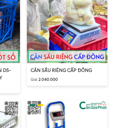
 DS-
CÂN SẦU RIÊNG CẤP ĐÔNG
Y
Giá
2.040.000