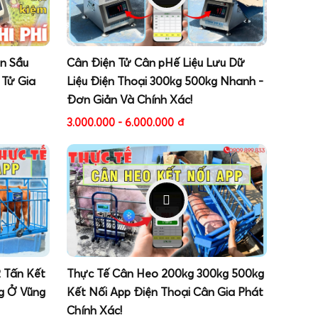
ân Sầu
Cân Điện Tử Cân pHế Liệu Lưu Dữ
 Tử Gia
Liệu Điện Thoại 300kg 500kg Nhanh -
Đơn Giản Và Chính Xác!
3.000.000 - 6.000.000
đ
2 Tấn Kết
Thực Tế Cân Heo 200kg 300kg 500kg
g Ở Vũng
Kết Nối App Điện Thoại Cân Gia Phát
Chính Xác!