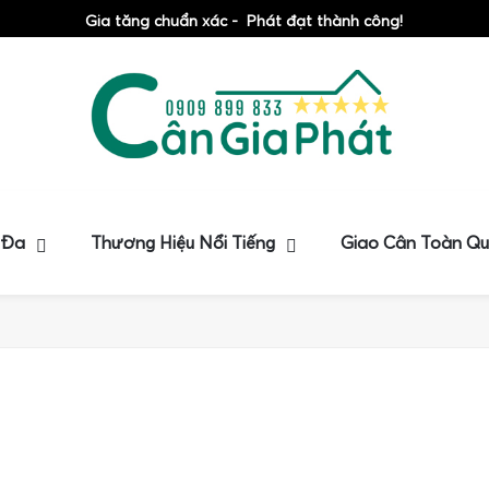
Gia tăng chuẩn xác - Phát đạt thành công!
 Đa
Thương Hiệu Nổi Tiếng
Giao Cân Toàn Q