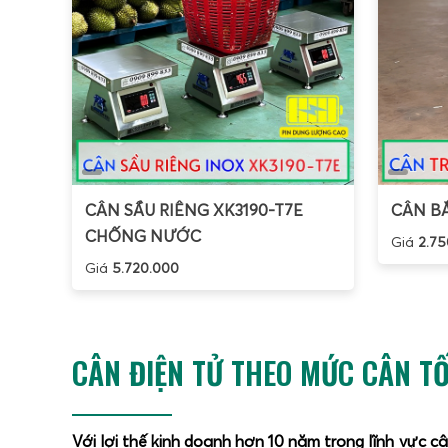
CÂN SẦU RIÊNG XK3190-T7E
CÂN BẮ
CHỐNG NƯỚC
Giá
2.75
Giá
5.720.000
CÂN ĐIỆN TỬ THEO MỨC CÂN TỐ
Với lợi thế kinh doanh hơn 10 năm trong lĩnh vực c