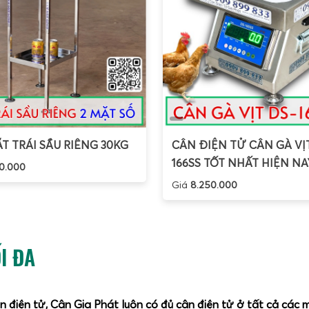
T TRÁI SẦU RIÊNG 30KG
CÂN ĐIỆN TỬ CÂN GÀ VỊ
166SS TỐT NHẤT HIỆN NA
0.000
Giá
8.250.000
I ĐA
ân điện tử, Cân Gia Phát luôn có đủ cân điện tử ở tất cả các