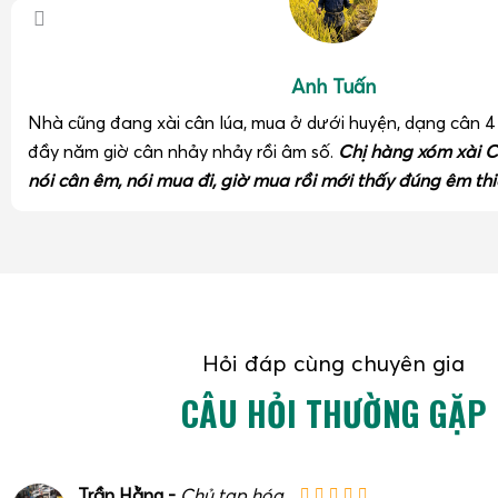
Anh Tuấn
Nhà cũng đang xài cân lúa, mua ở dưới huyện, dạng cân 
đầy năm giờ cân nhảy nhảy rồi âm số.
Chị hàng xóm xài C
nói cân êm, nói mua đi, giờ mua rồi mới thấy đúng êm thi
Hỏi đáp cùng chuyên gia
CÂU HỎI THƯỜNG GẶP
Trần Hằng -
Chủ tạp hóa