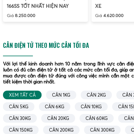
166SS TỐT NHẤT HIỆN NAY
XE
Giá
8.250.000
Giá
4.620.000
CÂN ĐIỆN TỬ THEO MỨC CÂN TỐI ĐA
Với lợi thế kinh doanh hơn 10 năm trong lĩnh vực cân đi
luôn có đủ cân điện tử ở tất cả các mức cân tối đa, giúp a
mua được cân điện tử đúng với công việc mình cần một 
tiết kiệm thời gian nhất.
XEM TẤT CẢ
CÂN 1KG
CÂN 2KG
CÂN 
CÂN 5KG
CÂN 6KG
CÂN 10KG
CÂN 15
CÂN 30KG
CÂN 20KG
CÂN 60KG
CÂN
CÂN 150KG
CÂN 200KG
CÂN 300KG
C