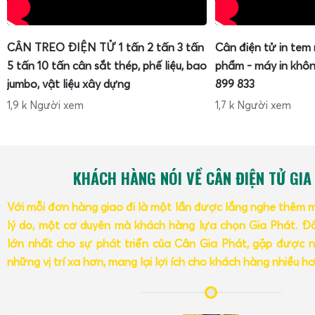
CÂN TREO ĐIỆN TỬ 1 tấn 2 tấn 3 tấn
Cân điện tử in tem
5 tấn 10 tấn cân sắt thép, phế liệu, bao
phẩm - máy in khôn
jumbo, vật liệu xây dựng
899 833
1,9 k Người xem
1,7 k Người xem
KHÁCH HÀNG NÓI VỀ CÂN ĐIỆN TỬ GIA
Với mỗi đơn hàng giao đi là một lần được lắng nghe thêm 
lý do, một cơ duyên mà khách hàng lựa chọn Gia Phát. Đâ
lớn nhất cho sự phát triển của Cân Gia Phát, gặp được n
những vị trí xa hơn, mang lại lợi ích cho khách hàng nhiều h