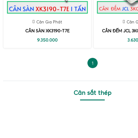
Cân Gia Phát
Cân G
CÂN SÀN XK3190-T7E
CÂN ĐẾM JCL 3K
9.350.000
3.63
1
Cân sắt thép