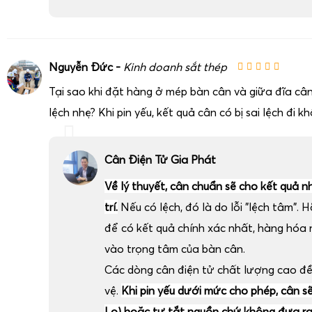
Nguyễn Đức -
Kinh doanh sắt thép
Tại sao khi đặt hàng ở mép bàn cân và giữa đĩa cân
lệch nhẹ? Khi pin yếu, kết quả cân có bị sai lệch đi k
Cân Điện Tử Gia Phát
Về lý thuyết, cân chuẩn sẽ cho kết quả n
trí.
Nếu có lệch, đó là do lỗi "lệch tâm". H
để có kết quả chính xác nhất, hàng hóa
vào trọng tâm của bàn cân.
Các dòng cân điện tử chất lượng cao đ
vệ.
Khi pin yếu dưới mức cho phép, cân sẽ 
Lo) hoặc tự tắt nguồn chứ không đưa ra 