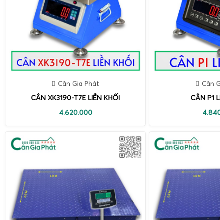
Cân Gia Phát
Cân G
CÂN XK3190-T7E LIỀN KHỐI
CÂN P1 L
4.620.000
4.84