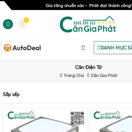
Gia tăng chuẩn xác - Phát đạt thành công!
1
DANH MỤC S
Cân Điện Tử
Trang Chủ
Cân Gia Phát
Sắp xếp