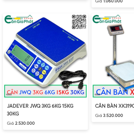
Giá
1.060.000
JADEVER JWQ 3KG 6KG 15KG
CÂN BÀN XK319
30KG
Giá
3.520.000
Giá
2.530.000