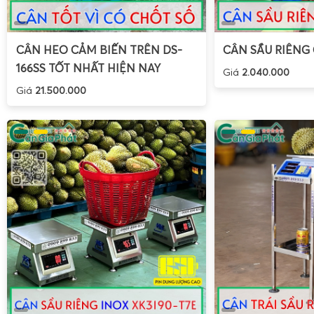
CÂN HEO CẢM BIẾN TRÊN DS-
CÂN SẦU RIÊNG
166SS TỐT NHẤT HIỆN NAY
Giá
2.040.000
Giá
21.500.000