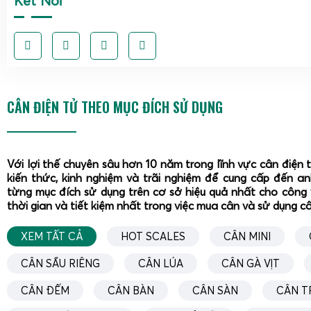
Kết Nối
CÂN ĐIỆN TỬ THEO MỤC ĐÍCH SỬ DỤNG
Với lợi thế chuyên sâu hơn 10 năm trong lĩnh vực cân điện 
kiến thức, kinh nghiệm và trãi nghiệm để cung cấp đến a
từng mục đích sử dụng trên cơ sở hiệu quả nhất cho công 
thời gian và tiết kiệm nhất trong việc mua cân và sử dụng c
XEM TẤT CẢ
HOT SCALES
CÂN MINI
CÂN SẦU RIÊNG
CÂN LÚA
CÂN GÀ VỊT
CÂN ĐẾM
CÂN BÀN
CÂN SÀN
CÂN T