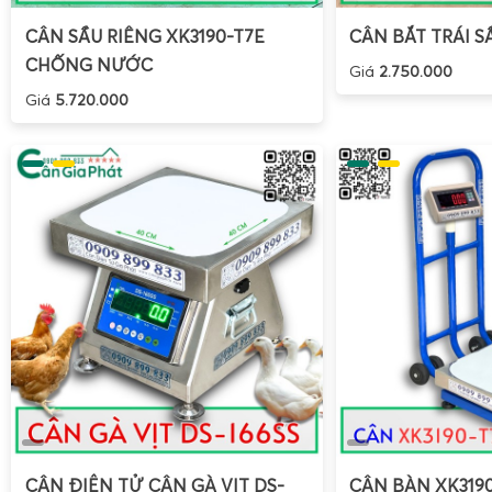
CÂN SẦU RIÊNG XK3190-T7E
CÂN BẮT TRÁI S
CHỐNG NƯỚC
Giá
2.750.000
Giá
5.720.000
CÂN ĐIỆN TỬ CÂN GÀ VỊT DS-
CÂN BÀN XK319