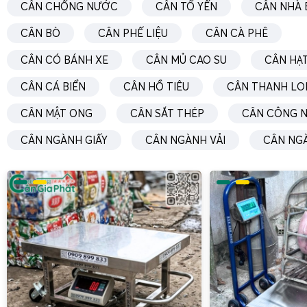
CÂN CHỐNG NƯỚC
CÂN TỔ YẾN
CÂN NHÀ 
CÂN BÒ
CÂN PHẾ LIỆU
CÂN CÀ PHÊ
CÂN CÓ BÁNH XE
CÂN MỦ CAO SU
CÂN HẠT
CÂN CÁ BIỂN
CÂN HỒ TIÊU
CÂN THANH LO
CÂN MẬT ONG
CÂN SẮT THÉP
CÂN CÔNG N
CÂN NGÀNH GIẤY
CÂN NGÀNH VẢI
CÂN NG