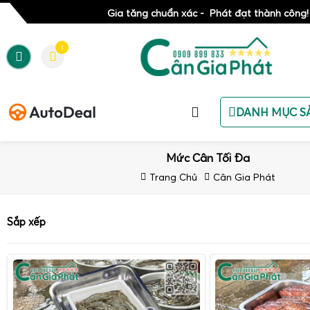
Gia tăng chuẩn xác - Phát đạt thành công!
1
DANH MỤC S
Mức Cân Tối Đa
Trang Chủ
Cân Gia Phát
Sắp xếp