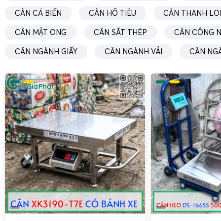
CÂN CÁ BIỂN
CÂN HỒ TIÊU
CÂN THANH LO
CÂN MẬT ONG
CÂN SẮT THÉP
CÂN CÔNG N
CÂN NGÀNH GIẤY
CÂN NGÀNH VẢI
CÂN NG
Cân trọng lượng 15kg
là dòng cân cơ bản nhất, chuyên dùn
lượng hàng hóa với độ chính xác cao. Loại cân này thường
đến 2g tùy model, phù hợp cho các ứng dụng như cân nguy