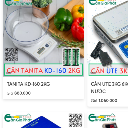
lượng đơn vị và kiểm soát sai số trong quá trình đếm.
Cân inox chống nước 15kg và cân thủy sản 15kg
TANITA KD-160 2KG
CÂN UTE 3KG 6
NƯỚC
Giá
880.000
Giá
1.060.000