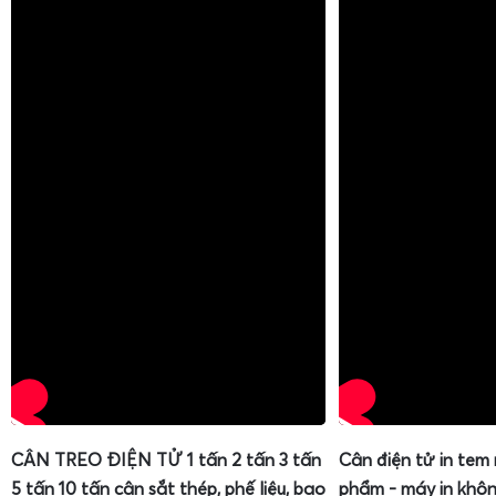
cân điện tử 15kg
luôn cho kết quả chính xác. Hiệu chuẩn là q
quả cân với giá trị khối lượng chuẩn đã được chứng nhận, s
hệ số đo của cân nếu có sai lệch. Quả cân chuẩn dùng để 
cấp chính xác phù hợp, thường là F1, F2 hoặc M1 tùy yêu cầ
nhận kiểm định còn hiệu lực.
Trước khi hiệu chuẩn, cần đặt cân ở vị trí ổn định, bật n
nóng trong khoảng 15–30 phút. Không có gió lùa, không r
vật khác lên bàn cân. Người dùng truy cập chế độ hiệu chu
hoặc menu cài đặt theo hướng dẫn của nhà sản xuất. Câ
luôn cung cấp tài liệu hướng dẫn hiệu chuẩn chi tiết cho 
thuật viên và người dùng có kinh nghiệm có thể tự thự
trường hợp cần thiết.
Các bước hiệu chuẩn cân điện tử 15kg bằng quả cân
Quy trình
hướng dẫn hiệu chuẩn bằng quả cân chuẩn
cho
thường gồm các bước cơ bản sau, có thể thay đổi đôi chút 
CÂN TREO ĐIỆN TỬ 1 tấn 2 tấn 3 tấn
Cân điện tử in tem
1. Chuẩn bị:
chọn bộ quả cân chuẩn có tổng khối lượng phù hợ
5 tấn 10 tấn cân sắt thép, phế liệu, bao
phẩm - máy in khôn