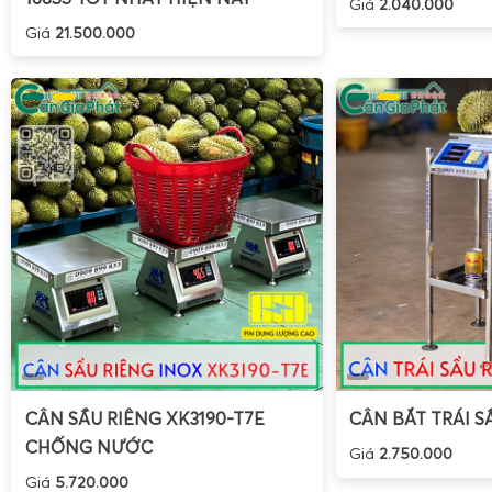
Giá
2.040.000
Giá
21.500.000
CÂN SẦU RIÊNG XK3190-T7E
CÂN BẮT TRÁI S
CHỐNG NƯỚC
Giá
2.750.000
Giá
5.720.000