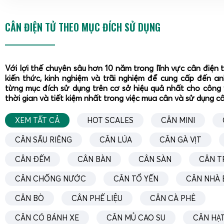
cân trọng lượng 15kg tập trung vào độ chính xác, khả năng 
hợp cho cân nguyên liệu, dược liệu, nông sản trong môi 
CÂN ĐIỆN TỬ THEO MỤC ĐÍCH SỬ DỤNG
nhà xưởng. Dòng cân tính tiền 15kg hỗ trợ
cân – tính giá – 
thiết bị, tối ưu cho siêu thị, tạp hóa, cửa hàng thực phẩm
cao trong giao dịch. Cân đếm số lượng 15kg lại là giải phá
kho linh kiện, xưởng gia công. Cuối cùng, cân inox chống n
Với lợi thế chuyên sâu hơn 10 năm trong lĩnh vực cân điện 
kiến thức, kinh nghiệm và trãi nghiệm để cung cấp đến a
15kg được thiết kế chuyên cho môi trường ẩm ướt, dễ vệ sin
từng mục đích sử dụng trên cơ sở hiệu quả nhất cho công 
thời gian và tiết kiệm nhất trong việc mua cân và sử dụng c
Cân trọng lượng 15kg cho cửa hàng và sản xuất
XEM TẤT CẢ
HOT SCALES
CÂN MINI
CÂN SẦU RIÊNG
CÂN LÚA
CÂN GÀ VỊT
CÂN ĐẾM
CÂN BÀN
CÂN SÀN
CÂN T
CÂN CHỐNG NƯỚC
CÂN TỔ YẾN
CÂN NHÀ 
CÂN BÒ
CÂN PHẾ LIỆU
CÂN CÀ PHÊ
CÂN CÓ BÁNH XE
CÂN MỦ CAO SU
CÂN HẠT