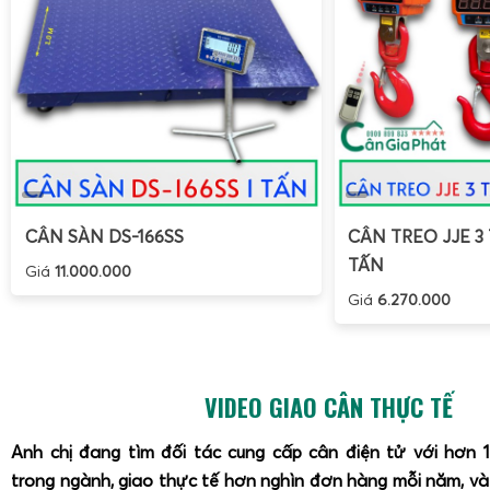
cho việc cân cá, tôm, mực, hải sản tươi sống. Mặt bàn 
thoát nước, bề mặt nhám chống trượt, kích thước phù hợp
thủy sản. Cân có khả năng chịu quá tải tốt, chống rung, c
hàng nặng lên bàn cân. Cân Điện Tử Gia Phát cung cấp đ
dụng, hướng dẫn vệ sinh, bảo dưỡng định kỳ để đảm bảo
hoạt động ổn định trong môi trường khắc nghiệt.
Hướng dẫn sử dụng cân điện tử 15kg an toàn và hiệ
CÂN SÀN DS-166SS
CÂN TREO JJE 3 
TẤN
Giá
11.000.000
Giá
6.270.000
VIDEO GIAO CÂN THỰC TẾ
Anh chị đang tìm đối tác cung cấp cân điện tử với hơn 
trong ngành, giao thực tế hơn nghìn đơn hàng mỗi năm, v