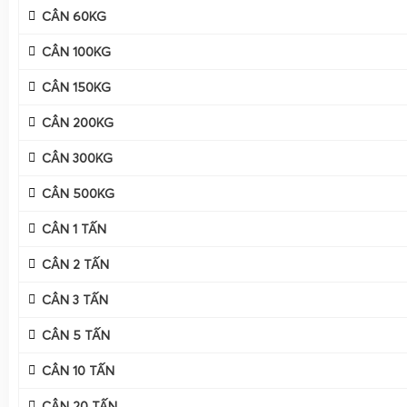
CÂN 60KG
CÂN 100KG
CÂN 150KG
CÂN 200KG
CÂN 300KG
Cân Điện Tử Gia Phát phân phối cân điện tử 15kg tận n
dạng chủng loại, từ cân trọng lượng 15kg, cân tính tiền 15
CÂN 500KG
15kg đến cân inox chống nước 15kg, cân thủy sản 15kg. T
CÂN 1 TẤN
được kiểm định, hiệu chuẩn theo tiêu chuẩn đo lường Việ
đủ hướng dẫn sử dụng, hướng dẫn hiệu chuẩn bằng quả 
CÂN 2 TẤN
dẫn sửa cân điện tử 15kg chi tiết trong suốt thời gian sử 
CÂN 3 TẤN
thuật của Gia Phát có kinh nghiệm lâu năm trong ngành c
cấu tạo, nguyên lý hoạt động và các tiêu chuẩn an toàn, 
CÂN 5 TẤN
nhu cầu, đúng tải trọng và đúng môi trường làm việc của từ
CÂN 10 TẤN
Hệ thống phân phối của
Cân Điện Tử Gia Phát
bao phủ toà
CÂN 20 TẤN