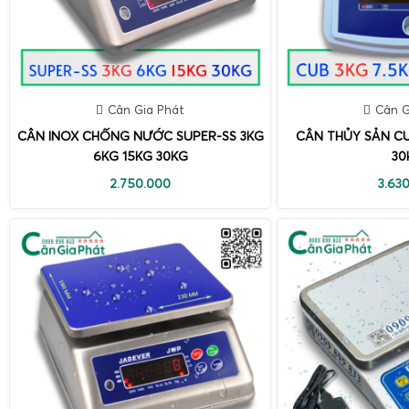
Cân Gia Phát
Cân G
CÂN INOX CHỐNG NƯỚC SUPER-SS 3KG
CÂN THỦY SẢN CU
6KG 15KG 30KG
30
2.750.000
3.63