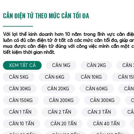
CÂN ĐIỆN TỬ THEO MỨC CÂN TỐI ĐA
Với lợi thế kinh doanh hơn 10 năm trong lĩnh vực cân đi
luôn có đủ cân điện tử ở tất cả các mức cân tối đa, giúp a
mua được cân điện tử đúng với công việc mình cần một 
tiết kiệm thời gian nhất.
XEM TẤT CẢ
CÂN 1KG
CÂN 2KG
CÂN 
CÂN 5KG
CÂN 6KG
CÂN 10KG
CÂN 15
CÂN 30KG
CÂN 20KG
CÂN 60KG
CÂN
CÂN 150KG
CÂN 200KG
CÂN 300KG
C
CÂN 1 TẤN
CÂN 2 TẤN
CÂN 3 TẤN
CÂ
CÂN 10 TẤN
CÂN 20 TẤN
CÂN 40 TẤN