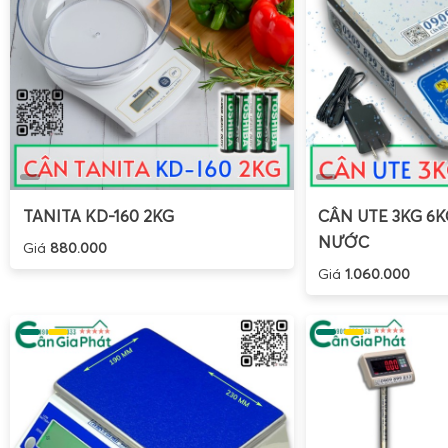
TANITA KD-160 2KG
CÂN UTE 3KG 6
NƯỚC
Giá
880.000
Giá
1.060.000