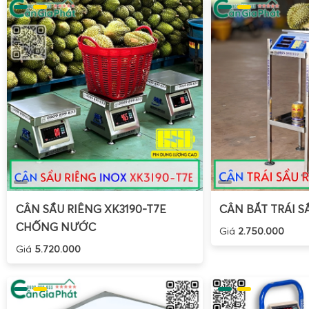
CÂN SẦU RIÊNG XK3190-T7E
CÂN BẮT TRÁI S
CHỐNG NƯỚC
Giá
2.750.000
Giá
5.720.000