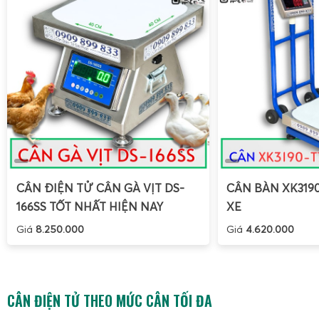
CÂN ĐIỆN TỬ CÂN GÀ VỊT DS-
CÂN BÀN XK319
166SS TỐT NHẤT HIỆN NAY
XE
Giá
8.250.000
Giá
4.620.000
CÂN ĐIỆN TỬ THEO MỨC CÂN TỐI ĐA