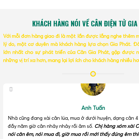
KHÁCH HÀNG NÓI VỀ CÂN ĐIỆN TỬ GIA
Với mỗi đơn hàng giao đi là một lần được lắng nghe thêm 
lý do, một cơ duyên mà khách hàng lựa chọn Gia Phát. Đâ
lớn nhất cho sự phát triển của Cân Gia Phát, gặp được n
những vị trí xa hơn, mang lại lợi ích cho khách hàng nhiều h
Anh Tuấn
Nhà cũng đang xài cân lúa, mua ở dưới huyện, dạng cân 
đầy năm giờ cân nhảy nhảy rồi âm số.
Chị hàng xóm xài C
nói cân êm, nói mua đi, giờ mua rồi mới thấy đúng êm thi