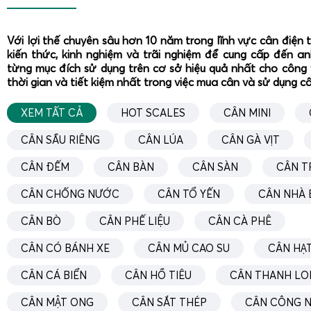
Với lợi thế chuyên sâu hơn 10 năm trong lĩnh vực cân điện 
kiến thức, kinh nghiệm và trãi nghiệm để cung cấp đến a
từng mục đích sử dụng trên cơ sở hiệu quả nhất cho công 
thời gian và tiết kiệm nhất trong việc mua cân và sử dụng c
XEM TẤT CẢ
HOT SCALES
CÂN MINI
CÂN SẦU RIÊNG
CÂN LÚA
CÂN GÀ VỊT
CÂN ĐẾM
CÂN BÀN
CÂN SÀN
CÂN T
CÂN CHỐNG NƯỚC
CÂN TỔ YẾN
CÂN NHÀ 
CÂN BÒ
CÂN PHẾ LIỆU
CÂN CÀ PHÊ
CÂN CÓ BÁNH XE
CÂN MỦ CAO SU
CÂN HẠT
CÂN CÁ BIỂN
CÂN HỒ TIÊU
CÂN THANH LO
CÂN MẬT ONG
CÂN SẮT THÉP
CÂN CÔNG N