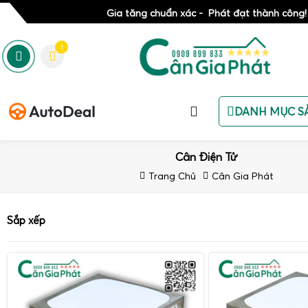
Gia tăng chuẩn xác - Phát đạt thành công!
1
DANH MỤC S
Cân Điện Tử
Trang Chủ
Cân Gia Phát
Sắp xếp