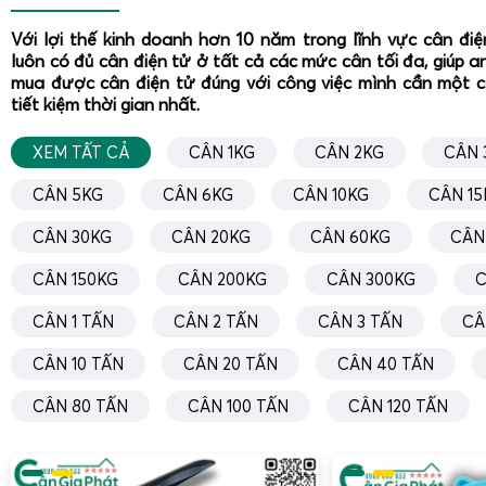
Với lợi thế kinh doanh hơn 10 năm trong lĩnh vực cân đi
luôn có đủ cân điện tử ở tất cả các mức cân tối đa, giúp a
mua được cân điện tử đúng với công việc mình cần một 
tiết kiệm thời gian nhất.
XEM TẤT CẢ
CÂN 1KG
CÂN 2KG
CÂN 
CÂN 5KG
CÂN 6KG
CÂN 10KG
CÂN 15
CÂN 30KG
CÂN 20KG
CÂN 60KG
CÂN
CÂN 150KG
CÂN 200KG
CÂN 300KG
C
CÂN 1 TẤN
CÂN 2 TẤN
CÂN 3 TẤN
CÂ
CÂN 10 TẤN
CÂN 20 TẤN
CÂN 40 TẤN
CÂN 80 TẤN
CÂN 100 TẤN
CÂN 120 TẤN