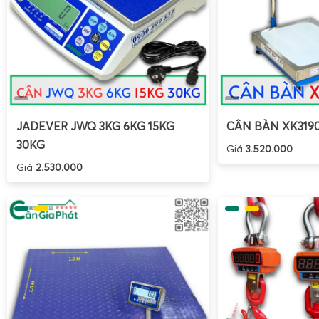
JADEVER JWQ 3KG 6KG 15KG
CÂN BÀN XK319
30KG
Giá
3.520.000
Giá
2.530.000