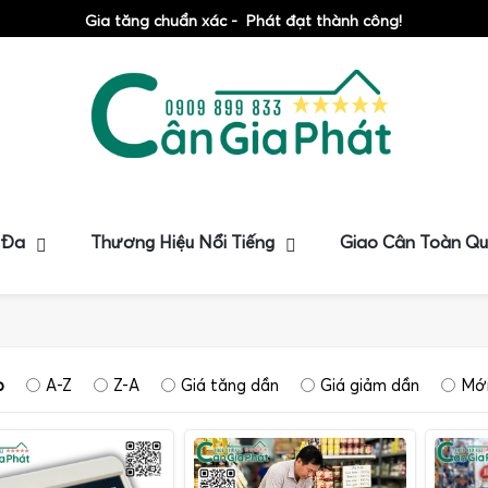
Gia tăng chuẩn xác - Phát đạt thành công!
 Đa
Thương Hiệu Nổi Tiếng
Giao Cân Toàn Q
p
A-Z
Z-A
Giá tăng dần
Giá giảm dần
Mới