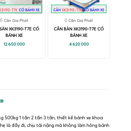
Cân Gia Phát
Cân Gia Phát
SÀN XK3190-T7E CÓ
CÂN BÀN XK3190-T7E CÓ
BÁNH XE
BÁNH XE
12.650.000
4.620.000
xe
 500kg 1 tấn 2 tấn 3 tấn, thiết kế bánh xe khoa
nhẹ là đẩy đi, chịu tải nặng mà không làm hỏng bánh