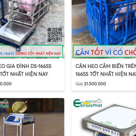
O GIA ĐÌNH DS-166SS
CÂN HEO CẢM BIẾN TRÊN
TỐT NHẤT HIỆN NAY
166SS TỐT NHẤT HIỆN NA
0.000
Giá
21.500.000