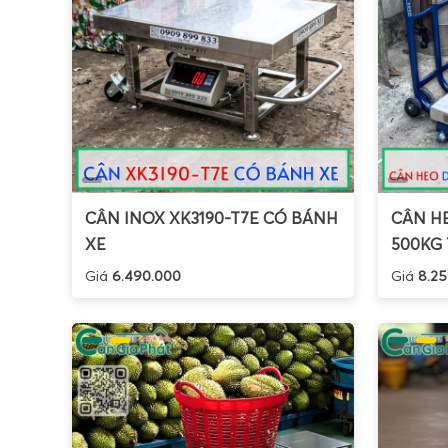
CÂN INOX XK3190-T7E CÓ BÁNH
CÂN HE
XE
500KG 
Giá
6.490.000
Giá
8.25