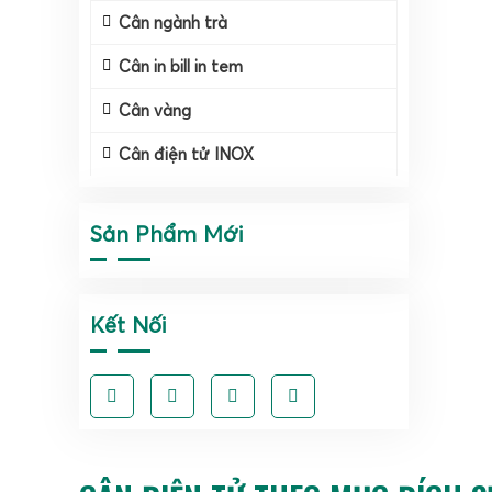
Cân ngành trà
Cân in bill in tem
Cân vàng
Cân điện tử INOX
Sản Phẩm Mới
Cân đi
Kết Nối
logisti
xưởng, 
để đưa
chờ, gi
Trong t
phí vận