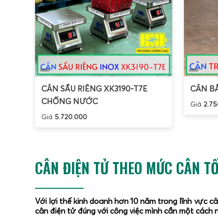
2
l
1
C
h
C
t
CÂN SẦU RIÊNG XK3190-T7E
CÂN BẮ
Điểm k
CHỐNG NƯỚC
Giá
2.75
không t
Giá
5.720.000
thống.
và hệ 
lực
. N
CÂN ĐIỆN TỬ THEO MỨC CÂN TỐ
T
K
G
Với lợi thế kinh doanh hơn 10 năm trong lĩnh vực c
Khi cầ
cân điện tử đúng với công việc mình cần một cách n
mô-men