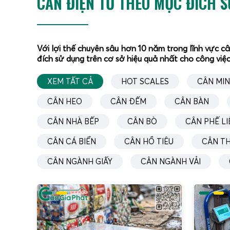
CÂN ĐIỆN TỬ THEO MỤC ĐÍCH 
giải q
khu vực
K
Với lợi thế chuyên sâu hơn 10 năm trong lĩnh vực c
N
đích sử dụng trên cơ sở hiệu quả nhất cho công việc
T
n
XEM TẤT CẢ
HOT SCALES
CÂN MIN
T
CÂN HEO
CÂN ĐẾM
CÂN BÀN
Trong 
sâu vào
CÂN NHÀ BẾP
CÂN BÒ
CÂN PHẾ LI
khắc ng
CÂN CÁ BIỂN
CÂN HỒ TIÊU
CÂN T
CÂN NGÀNH GIẤY
CÂN NGÀNH VẢI