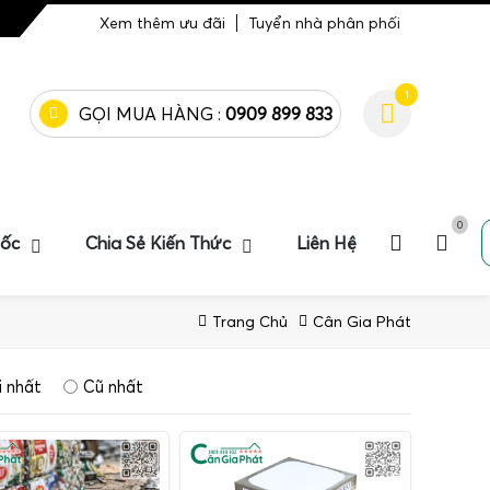
Xem thêm ưu đãi
Tuyển nhà phân phối
1
GỌI MUA HÀNG :
0909 899 833
0
uốc
Chia Sẻ Kiến Thức
Liên Hệ
Trang Chủ
Cân Gia Phát
 nhất
Cũ nhất