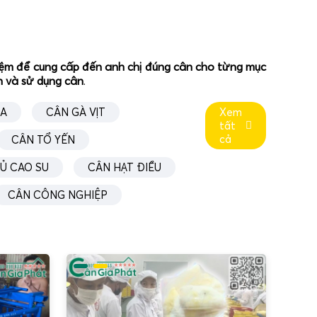
ưa cân đến sát khu vực sản xuất, khu vực đóng gói,
Điều này đặc biệt hữu ích trong các ngành:
gay tại vị trí xếp dỡ.
ghiệm để cung cấp đến anh chị đúng cân cho từng mục
cân kiểm soát trước khi nhập kho.
ân và sử dụng cân
.
khu tập kết, hạn chế dẫn dắt xa gây stress cho vật
ÚA
CÂN GÀ VỊT
Xem
 gia cầm tại điểm thu mua lưu động.
tất
cả
CÂN TỔ YẾN
c đánh giá cao nhờ định hướng phát triển chuyên
kết cấu chịu lực và độ bền trong điều kiện làm việc
Ủ CAO SU
CÂN HẠT ĐIỀU
, bao phủ hầu hết nhu cầu thực tế:
CÂN CÔNG NGHIỆP