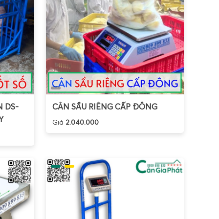
 DS-
CÂN SẦU RIÊNG CẤP ĐÔNG
Y
Giá
2.040.000