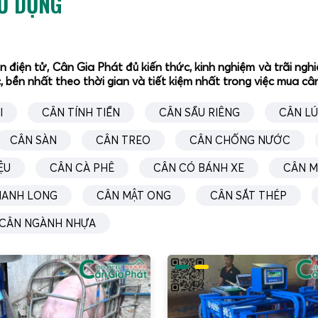
SỬ DỤNG
uyết triệt để vấn đề này bằng cách cho phép người vận hành đ
 tập kết pallet, khu chuồng nuôi hoặc khu bốc xếp container. 
ho bãi – logistics: cân pallet, kiện hàng, thùng carton, bao tải n
ân điện tử, Cân Gia Phát đủ kiến thức, kinh nghiệm và trãi n
hà máy sản xuất: cân bán thành phẩm, thành phẩm trên line, 
, bền nhất theo thời gian và tiết kiệm nhất trong việc mua c
rang trại chăn nuôi: cân heo, bò, dê, cừu trong chuồng hoặc 
uôi.
I
CÂN TÍNH TIỀN
CÂN SẦU RIÊNG
CÂN L
rạm thu mua nông sản: cân bao nông sản, thùng trái cây, lồng
CÂN SÀN
CÂN TREO
CÂN CHỐNG NƯỚC
số các thương hiệu trên thị trường,
Cân Điện Tử Gia Phát
đượ
 dòng cân có bánh xe, tập trung vào thiết kế cơ khí, tối ưu 
ỆU
CÂN CÀ PHÊ
CÂN CÓ BÁNH XE
CÂN M
hiệt. Các dải tải trọng được Gia Phát phát triển rất đa dạng
HANH LONG
CÂN MẬT ONG
CÂN SẮT THÉP
CÂN NGÀNH NHỰA