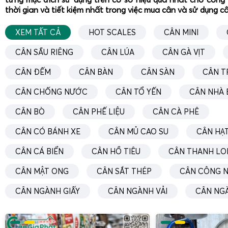
thời gian và tiết kiệm nhất trong việc mua cân và sử dụng c
XEM TẤT CẢ
HOT SCALES
CÂN MINI
Cân điện tử cân gà vịt Gia Phát
được thiết kế với tính nă
CÂN SẦU RIÊNG
CÂN LÚA
CÂN GÀ VỊT
này rất quan trọng, bởi môi trường chăn nuôi thường có 
nước. Nếu cân không được trang bị tính năng này, nó rất
CÂN ĐẾM
CÂN BÀN
CÂN SÀN
CÂN T
tung, ảnh hưởng đến độ chính xác của cân hơn.
CÂN CHỐNG NƯỚC
CÂN TỔ YẾN
CÂN NHÀ 
Nhờ vào tính năng này, cả người dùng và chủ trang trại
dụng mà không lo lắng về việc cân sẽ hỏng khi tiếp xúc với
CÂN BÒ
CÂN PHẾ LIỆU
CÂN CÀ PHÊ
phẩm cũng có khả năng chịu được các tác động từ bên ngo
CÂN CÓ BÁNH XE
CÂN MỦ CAO SU
CÂN HẠT
bền và tuổi thọ của thiết bị.
CÂN CÁ BIỂN
CÂN HỒ TIÊU
CÂN THANH LO
Cân gà vịt điện tử chốt số nhanh, cân nhanh hơn, hiệu quả 
CÂN MẬT ONG
CÂN SẮT THÉP
CÂN CÔNG N
Cân điện tử cân gà vịt Gia Phát
được trang bị công nghệ
phép người sử dụng thực hiện việc cân đo một cách nhanh
CÂN NGÀNH GIẤY
CÂN NGÀNH VẢI
CÂN NG
hơn. Điều này giúp tiết kiệm thời gian và công sức cho ng
thời nâng cao năng suất làm việc.