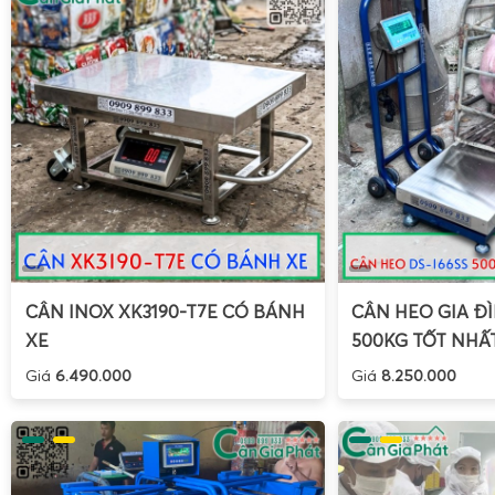
Với tính năng chốt số nhanh, các thông số trọng lượng sẽ đ
trên màn hình, giúp người sử dụng có thể theo dõi ngay lậ
hữu ích trong những tình huống cần đo gấp, đặc biệt là 
hàng loạt cho gia cầm.
Cân điện tử cân gà vịt ở Gia Phát kết nối tốt với điện
in bill từ xa, hoặc hiện số trên màn hình LED lớn tre
CÂN INOX XK3190-T7E CÓ BÁNH
CÂN HEO GIA ĐÌ
XE
500KG TỐT NHẤ
Giá
6.490.000
Giá
8.250.000