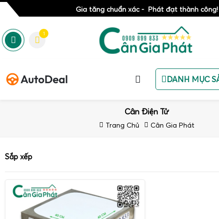
Gia tăng chuẩn xác - Phát đạt thành công!
1
DANH MỤC S
Cân Điện Tử
Trang Chủ
Cân Gia Phát
Sắp xếp