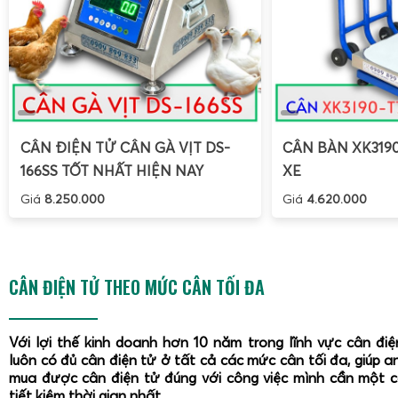
CÂN ĐIỆN TỬ CÂN GÀ VỊT DS-
CÂN BÀN XK319
166SS TỐT NHẤT HIỆN NAY
XE
Giá
8.250.000
Giá
4.620.000
CÂN ĐIỆN TỬ THEO MỨC CÂN TỐI ĐA
Với lợi thế kinh doanh hơn 10 năm trong lĩnh vực cân đi
luôn có đủ cân điện tử ở tất cả các mức cân tối đa, giúp a
mua được cân điện tử đúng với công việc mình cần một 
tiết kiệm thời gian nhất.