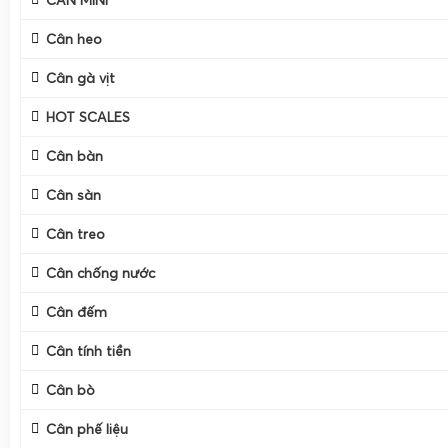
CÂN MINI
Cân heo
Cân gà vịt
HOT SCALES
Cân bàn
Cân sàn
Cân treo
Cân chống nước
Cân đếm
Cân tính tiền
Cân bò
Cân Điện Tử Gia Phát hiện đang có những cân điện tử cân g
Cân phế liệu
nay với trọng lượng tối đa 100kg, 200kg và 300kg, thiết kế i