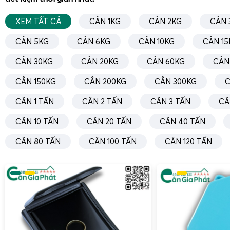
Một trong những tính năng nổi bật khác của
cân điện tử 
XEM TẤT CẢ
CÂN 1KG
CÂN 2KG
CÂN 
chính là khả năng
in bill từ xa
. Khi anh chị cân gà vịt xuất ch
cộng thủ công, thì máy in bill đã tự động in và cộng dồn 
CÂN 5KG
CÂN 6KG
CÂN 10KG
CÂN 15
không chỉ giúp anh chị lưu giữ thông tin một cách chính
CÂN 30KG
CÂN 20KG
CÂN 60KG
CÂN
phục vụ cho việc kiểm soát trọng lượng đàn gà vịt của mình.
CÂN 150KG
CÂN 200KG
CÂN 300KG
C
Ngoài ra, việc cân mã nào in mã đó giúp thêm rõ ràng và m
việc. Chủ trại và chủ xe bắt gà mua gà có thể dễ dàng theo 
CÂN 1 TẤN
CÂN 2 TẤN
CÂN 3 TẤN
CÂ
lo ngại về sai sót, từ đó nâng cao hiệu quả làm việc trong trạ
CÂN 10 TẤN
CÂN 20 TẤN
CÂN 40 TẤN
Hiện số cân trên màn hình LED lớn treo tường từ xa, dễ 
qua camera hơn.
CÂN 80 TẤN
CÂN 100 TẤN
CÂN 120 TẤN