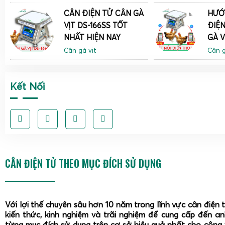
CÂN ĐIỆN TỬ CÂN GÀ
HƯỚ
VỊT DS-166SS TỐT
ĐIỆN
NHẤT HIỆN NAY
GÀ V
Cân gà vịt
Cân g
Kết Nối
CÂN ĐIỆN TỬ THEO MỤC ĐÍCH SỬ DỤNG
Với lợi thế chuyên sâu hơn 10 năm trong lĩnh vực cân điện 
kiến thức, kinh nghiệm và trãi nghiệm để cung cấp đến a
từng mục đích sử dụng trên cơ sở hiệu quả nhất cho công 