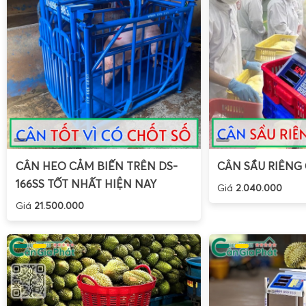
CÂN HEO CẢM BIẾN TRÊN DS-
CÂN SẦU RIÊNG
166SS TỐT NHẤT HIỆN NAY
Giá
2.040.000
Giá
21.500.000
Cân điện tử cân gà vịt của Gia Phát không chỉ dừng lại ở
thường mà còn được tích hợp công nghệ hiện đại cho phép
với điện thoại thông minh. Điều này trở thành một lợi thế lớ
số liệu và tiện lợi khi cân hơn.