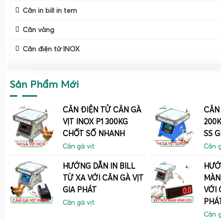
Cân in bill in tem
Cân vàng
Cân điện tử INOX
Một trong những điểm nổi bật của
cân điện tử cân gà vịt G
sử dụng chất liệu
inox cao cấp
trong chế tạo. Chất liệu này
phẩm trở nên bền bỉ mà còn có khả năng chống ăn mòn tố
Sản Phẩm Mới
vật liệu khác.
Khi sử dụng trong môi trường chuồng trại, nơi thường ẩm
CÂN ĐIỆN TỬ CÂN GÀ
CÂN 
xúc với các hóa chất tẩy rửa, việc lựa chọn inox chính là 
VỊT INOX P1 300KG
200K
minh. Những cân gà vịt inox này không chỉ dễ dàng vệ sinh 
CHỐT SỐ NHANH
SS G
bị luôn mới và hoạt động tốt trong suốt thời gian sử dụng.
Cân gà vịt
Cân g
Cân gà vịt chống nước bền hơn trong điều kiện chuồng trại.
HƯỚNG DẪN IN BILL
HƯỚ
TỪ XA VỚI CÂN GÀ VỊT
MÀN
GIA PHÁT
VỚI 
PHÁ
Cân gà vịt
Cân g