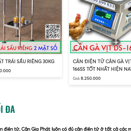
T TRÁI SẦU RIÊNG 30KG
CÂN ĐIỆN TỬ CÂN GÀ VỊ
166SS TỐT NHẤT HIỆN NA
0.000
Giá
8.250.000
I ĐA
ân điện tử, Cân Gia Phát luôn có đủ cân điện tử ở tất cả các