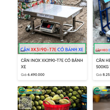
CÂN INOX XK3190-T7E CÓ BÁNH
CÂN HE
XE
500KG 
Giá
6.490.000
Giá
8.25