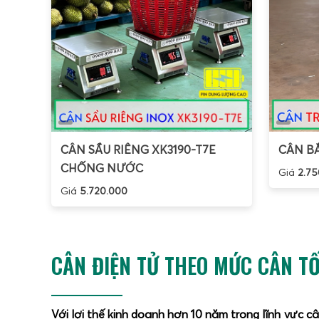
CÂN SẦU RIÊNG XK3190-T7E
CÂN BẮ
CHỐNG NƯỚC
Giá
2.75
Giá
5.720.000
CÂN ĐIỆN TỬ THEO MỨC CÂN TỐ
Với lợi thế kinh doanh hơn 10 năm trong lĩnh vực c