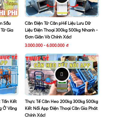
ân Sầu
Cân Điện Tử Cân pHế Liệu Lưu Dữ
 Tử Gia
Liệu Điện Thoại 300kg 500kg Nhanh -
Đơn Giản Và Chính Xác!
3.000.000 - 6.000.000
đ
2 Tấn Kết
Thực Tế Cân Heo 200kg 300kg 500kg
g Ở Vũng
Kết Nối App Điện Thoại Cân Gia Phát
Chính Xác!