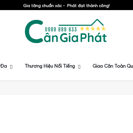
Gia tăng chuẩn xác - Phát đạt thành công!
 Đa
Thương Hiệu Nổi Tiếng
Giao Cân Toàn Q