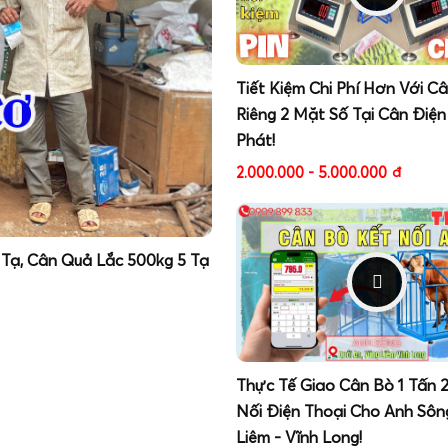
Tiết Kiệm Chi Phí Hơn Với C
Riêng 2 Mặt Số Tại Cân Điện
Phát!
2.000.000 - 5.000.000
đ
 Tạ, Cân Quả Lắc 500kg 5 Tạ
Thực Tế Giao Cân Bò 1 Tấn 
Nối Điện Thoại Cho Anh Sôn
Liêm - Vĩnh Long!