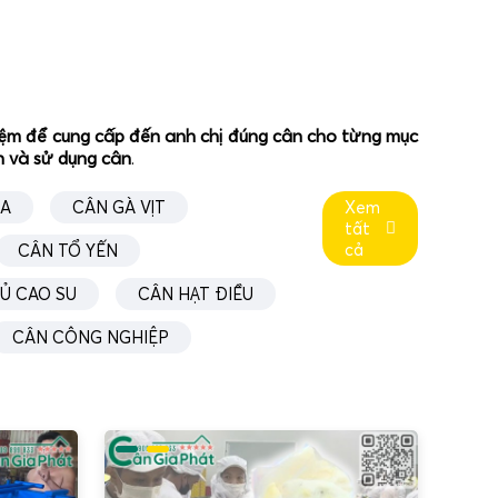
ghiệm để cung cấp đến anh chị đúng cân cho từng mục
ân và sử dụng cân
.
ÚA
CÂN GÀ VỊT
Xem
tất
cả
CÂN TỔ YẾN
Ủ CAO SU
CÂN HẠT ĐIỀU
CÂN CÔNG NGHIỆP