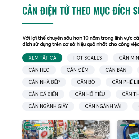
CÂN ĐIỆN TỬ THEO MỤC ĐÍCH 
Với lợi thế chuyên sâu hơn 10 năm trong lĩnh vực c
đích sử dụng trên cơ sở hiệu quả nhất cho công việc
XEM TẤT CẢ
HOT SCALES
CÂN MIN
CÂN HEO
CÂN ĐẾM
CÂN BÀN
CÂN NHÀ BẾP
CÂN BÒ
CÂN PHẾ LI
CÂN CÁ BIỂN
CÂN HỒ TIÊU
CÂN T
CÂN NGÀNH GIẤY
CÂN NGÀNH VẢI