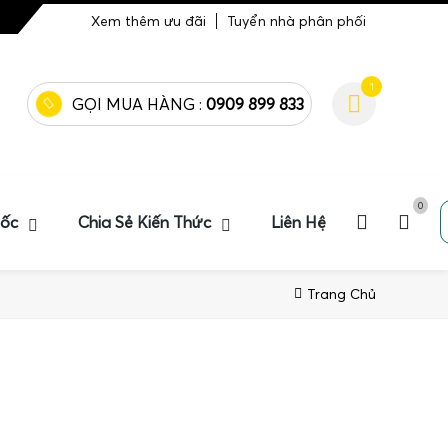
Xem thêm ưu đãi
Tuyển nhà phân phối
1
GỌI MUA HÀNG :
0909 899 833
0
uốc
Chia Sẻ Kiến Thức
Liên Hệ
Trang Chủ