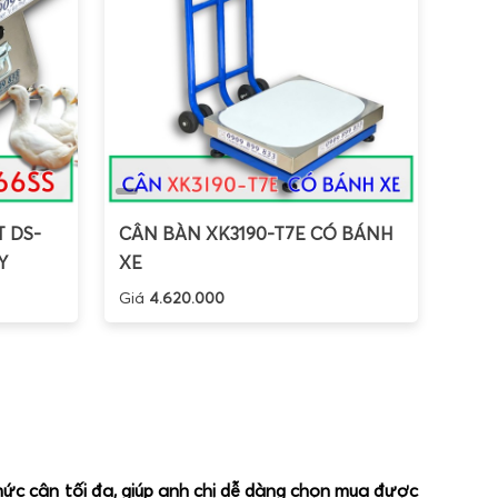
T DS-
CÂN BÀN XK3190-T7E CÓ BÁNH
Y
XE
Giá
4.620.000
 mức cân tối đa, giúp anh chị dễ dàng chọn mua được