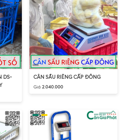
 DS-
CÂN SẦU RIÊNG CẤP ĐÔNG
Y
Giá
2.040.000