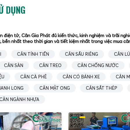
SỬ DỤNG
ân điện tử, Cân Gia Phát đủ kiến thức, kinh nghiệm và trãi n
, bền nhất theo thời gian và tiết kiệm nhất trong việc mua c
I
CÂN TÍNH TIỀN
CÂN SẦU RIÊNG
CÂN L
CÂN SÀN
CÂN TREO
CÂN CHỐNG NƯỚC
ỆU
CÂN CÀ PHÊ
CÂN CÓ BÁNH XE
CÂN M
HANH LONG
CÂN MẬT ONG
CÂN SẮT THÉP
CÂN NGÀNH NHỰA