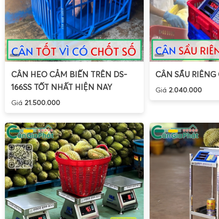
CÂN HEO CẢM BIẾN TRÊN DS-
CÂN SẦU RIÊNG
166SS TỐT NHẤT HIỆN NAY
Giá
2.040.000
Giá
21.500.000