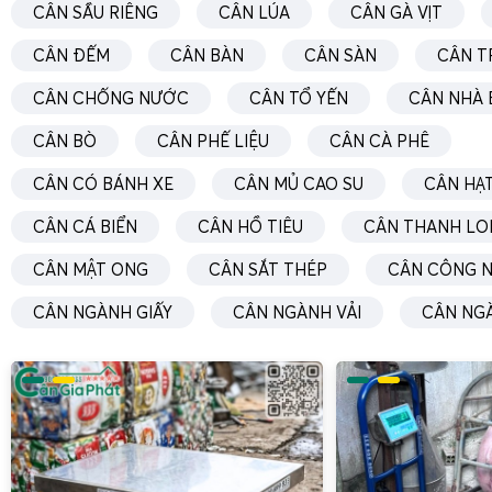
CÂN SẦU RIÊNG
CÂN LÚA
CÂN GÀ VỊT
CÂN ĐẾM
CÂN BÀN
CÂN SÀN
CÂN T
CÂN CHỐNG NƯỚC
CÂN TỔ YẾN
CÂN NHÀ 
CÂN BÒ
CÂN PHẾ LIỆU
CÂN CÀ PHÊ
CÂN CÓ BÁNH XE
CÂN MỦ CAO SU
CÂN HẠT
CÂN CÁ BIỂN
CÂN HỒ TIÊU
CÂN THANH LO
CÂN MẬT ONG
CÂN SẮT THÉP
CÂN CÔNG N
CÂN NGÀNH GIẤY
CÂN NGÀNH VẢI
CÂN NG