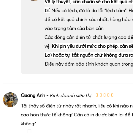
Về lý thuyết, cân chuẩn sẽ cho kết quả n
trí.
Nếu có lệch, đó là do lỗi "lệch tâm". H
để có kết quả chính xác nhất, hàng hóa
vào trọng tâm của bàn cân.
Các dòng cân điện tử chất lượng cao đ
vệ.
Khi pin yếu dưới mức cho phép, cân sẽ 
Lo) hoặc tự tắt nguồn chứ không đưa ra 
Điều này đảm bảo tính khách quan trong 
Quang Anh -
Kinh doanh siêu thị
Tôi thấy số điện tử nhảy rất nhanh, liệu có khi nào
cao hơn thực tế không? Cân có in được biên lai để t
không?