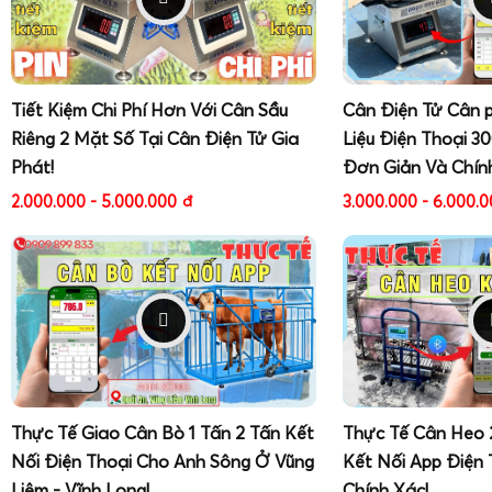
Tiết Kiệm Chi Phí Hơn Với Cân Sầu
Cân Điện Tử Cân 
Riêng 2 Mặt Số Tại Cân Điện Tử Gia
Liệu Điện Thoại 3
Phát!
Đơn Giản Và Chín
2.000.000 - 5.000.000
đ
3.000.000 - 6.000.
Thực Tế Giao Cân Bò 1 Tấn 2 Tấn Kết
Thực Tế Cân Heo 
Nối Điện Thoại Cho Anh Sông Ở Vũng
Kết Nối App Điện 
Liêm - Vĩnh Long!
Chính Xác!