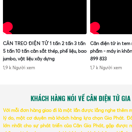
CÂN TREO ĐIỆN TỬ 1 tấn 2 tấn 3 tấn
Cân điện tử in tem
5 tấn 10 tấn cân sắt thép, phế liệu, bao
phẩm - máy in khôn
jumbo, vật liệu xây dựng
899 833
1,9 k Người xem
1,7 k Người xem
KHÁCH HÀNG NÓI VỀ CÂN ĐIỆN TỬ GIA
Với mỗi đơn hàng giao đi là một lần được lắng nghe thêm 
lý do, một cơ duyên mà khách hàng lựa chọn Gia Phát. Đâ
lớn nhất cho sự phát triển của Cân Gia Phát, gặp được n