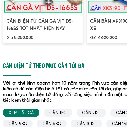
CÂN ĐIỆN TỬ CÂN GÀ VỊT DS-
CÂN BÀN XK319
166SS TỐT NHẤT HIỆN NAY
XE
Giá
8.250.000
Giá
4.620.000
CÂN ĐIỆN TỬ THEO MỨC CÂN TỐI ĐA
Với lợi thế kinh doanh hơn 10 năm trong lĩnh vực cân đi
luôn có đủ cân điện tử ở tất cả các mức cân tối đa, giúp a
mua được cân điện tử đúng với công việc mình cần một 
tiết kiệm thời gian nhất.
XEM TẤT CẢ
CÂN 1KG
CÂN 2KG
CÂN 
CÂN 5KG
CÂN 6KG
CÂN 10KG
CÂN 15