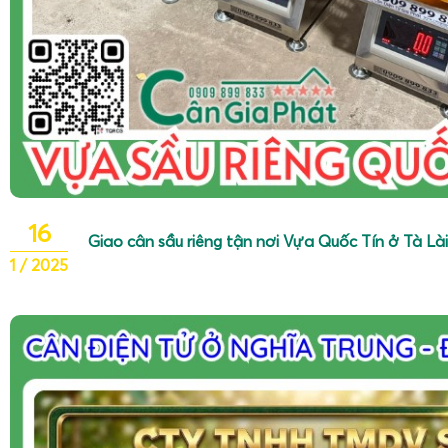
16
Giao cân sầu riêng tận nơi Vựa Quốc Tín ở Tà L
1 / 2025