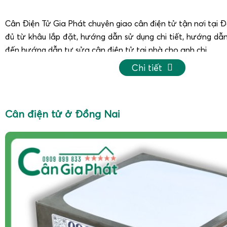
Cân Điện Tử Gia Phát chuyên giao cân điện tử tận nơi tại Đ
đủ từ khâu lắp đặt, hướng dẫn sử dụng chi tiết, hướng dẫn
đến hướng dẫn tự sửa cân điện tử tại nhà cho anh chị.
Khi mua cân điện tử tại Gia Phát, anh chị được tư vấn chọ
Chi tiết
hợp nhu cầu sử dụng, đảm bảo độ bền, độ chuẩn xác lâu dài 
Đội ngũ kỹ thuật của Cân Gia Phát luôn sẵn sàng hỗ trợ từ
Zalo, video call để anh chị ở Đồng Nai có thể tự kiểm tra, 
Cân điện tử ở Đồng Nai
của cân ngay tại nhà, hạn chế tối đa thời gian gián đoạn cô
Anh chị ở Đồng Nai đang tìm mua cân điện tử uy tín, bền, ch
ngay HOTLINE
0909.899.833
để được Cân Gia Phát tư vấn
nhất có thể, anh chị nhé!