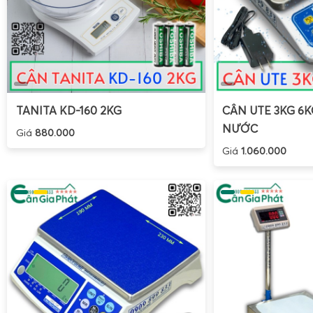
TANITA KD-160 2KG
CÂN UTE 3KG 6
NƯỚC
Giá
880.000
Giá
1.060.000