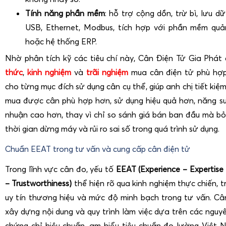
Tính năng phần mềm
: hỗ trợ cộng dồn, trừ bì, lưu dữ
USB, Ethernet, Modbus, tích hợp với phần mềm quả
hoặc hệ thống ERP.
Nhờ phân tích kỹ các tiêu chí này, Cân Điện Tử Gia Phát c
thức
,
kinh nghiệm
và
trãi nghiệm
mua cân điện tử phù hợp
cho từng mục đích sử dụng cân cụ thể, giúp anh chị tiết kiệ
mua được cân phù hợp hơn, sử dụng hiệu quả hơn, năng su
nhuận cao hơn, thay vì chỉ so sánh giá bán ban đầu mà bỏ q
thời gian dừng máy và rủi ro sai số trong quá trình sử dụng.
Chuẩn EEAT trong tư vấn và cung cấp cân điện tử
Trong lĩnh vực cân đo, yếu tố
EEAT (Experience – Expertise 
– Trustworthiness)
thể hiện rõ qua kinh nghiệm thực chiến, 
uy tín thương hiệu và mức độ minh bạch trong tư vấn. Câ
xây dựng nội dung và quy trình làm việc dựa trên các nguyê
chứng chỉ hiệu chuẩn, am hiểu tiêu chuẩn đo lường Việt 