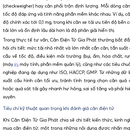
(checkweigher) hay cân phối trộn định lượng. Mỗi dòng cân 
tốc độ đáp ứng và tính năng phần mềm khác nhau. Ví dụ, câ
độ chính xác tới 0,1 mg, trong khi cân xe tải ưu tiên độ bền 
tải lớn và ổn định lâu dài hơn là độ phân giải hiển thị.
Trong thực tế tư vấn, Cân Điện Tử Gia Phát thường bắt đầ
hỏi chi tiết: mức tải nhỏ nhất và lớn nhất cần cân, tần suất
cầu về tốc độ, điều kiện môi trường (bụi, ẩm, hóa chất, ru
(máy
in
, máy tính, phần mềm quản lý), cũng như các tiêu c
nghiệp đang áp dụng như ISO, HACCP, GMP. Từ những dữ li
xuất cấu hình cân tối ưu, tránh tình trạng chọn cân quá 
hoặc quá sát tải gây nhanh hư hỏng, sai số tăng và phải hi
xuyên.
Tiêu chí kỹ thuật quan trọng khi đánh giá cân điện tử
Khi Cân Điện Tử Gia Phát chia sẽ chi tiết kiến thức, kinh n
mua cân điện tử, một trong những nội dung được nhấn mạn