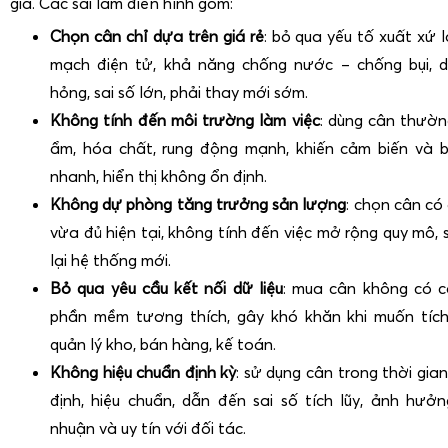
gia. Các sai lầm điển hình gồm:
Chọn cân chỉ dựa trên giá rẻ
: bỏ qua yếu tố xuất xứ 
mạch điện tử, khả năng chống nước – chống bụi, 
hỏng, sai số lớn, phải thay mới sớm.
Không tính đến môi trường làm việc
: dùng cân thườn
ẩm, hóa chất, rung động mạnh, khiến cảm biến và
nhanh, hiển thị không ổn định.
Không dự phòng tăng trưởng sản lượng
: chọn cân có 
vừa đủ hiện tại, không tính đến việc mở rộng quy mô, 
lại hệ thống mới.
Bỏ qua yêu cầu kết nối dữ liệu
: mua cân không có c
phần mềm tương thích, gây khó khăn khi muốn tíc
quản lý kho, bán hàng, kế toán.
Không hiệu chuẩn định kỳ
: sử dụng cân trong thời gia
định, hiệu chuẩn, dẫn đến sai số tích lũy, ảnh hưởn
nhuận và uy tín với đối tác.