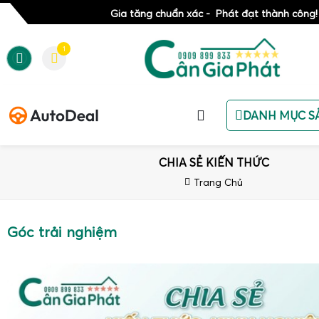
Gia tăng chuẩn xác - Phát đạt thành công!
1
DANH MỤC S
CHIA SẺ KIẾN THỨC
Trang Chủ
Góc trải nghiệm