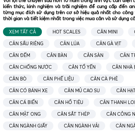
Với lợi thế chuyên sâu hơn 10 năm trong lĩnh vực cân điện 
kiến thức, kinh nghiệm và trãi nghiệm để cung cấp đến a
từng mục đích sử dụng trên cơ sở hiệu quả nhất cho công 
thời gian và tiết kiệm nhất trong việc mua cân và sử dụng c
XEM TẤT CẢ
HOT SCALES
CÂN MINI
CÂN SẦU RIÊNG
CÂN LÚA
CÂN GÀ VỊT
CÂN ĐẾM
CÂN BÀN
CÂN SÀN
CÂN T
CÂN CHỐNG NƯỚC
CÂN TỔ YẾN
CÂN NHÀ 
CÂN BÒ
CÂN PHẾ LIỆU
CÂN CÀ PHÊ
CÂN CÓ BÁNH XE
CÂN MỦ CAO SU
CÂN HẠT
CÂN CÁ BIỂN
CÂN HỒ TIÊU
CÂN THANH LO
CÂN MẬT ONG
CÂN SẮT THÉP
CÂN CÔNG N
CÂN NGÀNH GIẤY
CÂN NGÀNH VẢI
CÂN NG