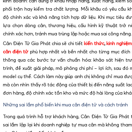
kinh doanh: cân dùng ở khâu nhập hàng, xuất hàng, kiểm soá
phối trộn hay kiểm tra chất lượng. Mỗi khâu có yêu cầu k
độ chính xác và khả năng tích hợp dữ liệu. Khi mục tiêu đư
lựa chọn dòng cân, thương hiệu, cấu hình kỹ thuật trở 
chính xác hơn, tránh mua trùng lặp hoặc mua sai công năng.
Cân Điện Tử Gia Phát chia sẽ chi tiết
kiến thức
,
kinh nghiệm
cân điện tử
phù hợp nhất và bền nhất cho từng mục đích 
thông qua các bước tư vấn chuẩn hóa: khảo sát hiện trư
trình, đề xuất giải pháp, mô phỏng chi phí – lợi ích, sau đó
model cụ thể. Cách làm này giúp anh chị không chỉ mua đ
mà còn nhìn thấy rõ tác động của thiết bị đến năng suất la
đơn hàng, độ chính xác tồn kho và mức độ hài lòng của khá
Những sai lầm phổ biến khi mua cân điện tử và cách tránh
Trong quá trình hỗ trợ khách hàng, Cân Điện Tử Gia Phát
sai lầm lặp lại khi doanh nghiệp tự mua cân mà không tham