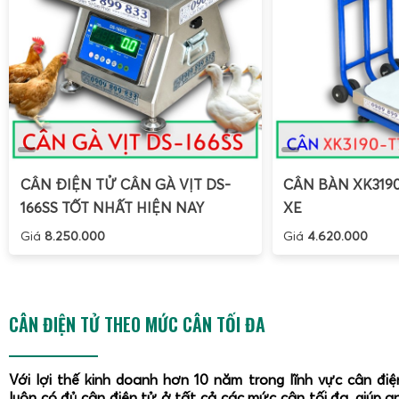
CÂN ĐIỆN TỬ CÂN GÀ VỊT DS-
CÂN BÀN XK319
166SS TỐT NHẤT HIỆN NAY
XE
Giá
8.250.000
Giá
4.620.000
CÂN ĐIỆN TỬ THEO MỨC CÂN TỐI ĐA
Với lợi thế kinh doanh hơn 10 năm trong lĩnh vực cân đi
luôn có đủ cân điện tử ở tất cả các mức cân tối đa, giúp a