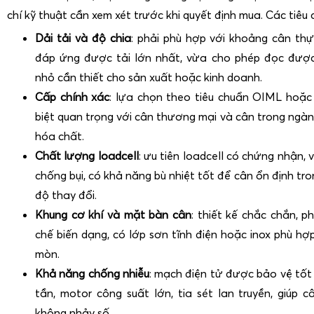
chí kỹ thuật cần xem xét trước khi quyết định mua. Các tiêu 
Dải tải và độ chia
: phải phù hợp với khoảng cân th
đáp ứng được tải lớn nhất, vừa cho phép đọc đượ
nhỏ cần thiết cho sản xuất hoặc kinh doanh.
Cấp chính xác
: lựa chọn theo tiêu chuẩn OIML hoặ
biệt quan trọng với cân thương mại và cân trong ngà
hóa chất.
Chất lượng loadcell
: ưu tiên loadcell có chứng nhận, 
chống bụi, có khả năng bù nhiệt tốt để cân ổn định tr
độ thay đổi.
Khung cơ khí và mặt bàn cân
: thiết kế chắc chắn, p
chế biến dạng, có lớp sơn tĩnh điện hoặc inox phù hợ
mòn.
Khả năng chống nhiễu
: mạch điện tử được bảo vệ tốt 
tần, motor công suất lớn, tia sét lan truyền, giúp câ
không nhảy số.