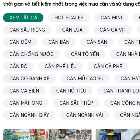
thời gian và tiết kiệm nhất trong việc mua cân và sử dụng c
XEM TẤT CẢ
HOT SCALES
CÂN MINI
CÂN SẦU RIÊNG
CÂN LÚA
CÂN GÀ VỊT
CÂN ĐẾM
CÂN BÀN
CÂN SÀN
CÂN T
CÂN CHỐNG NƯỚC
CÂN TỔ YẾN
CÂN NHÀ 
CÂN BÒ
CÂN PHẾ LIỆU
CÂN CÀ PHÊ
CÂN CÓ BÁNH XE
CÂN MỦ CAO SU
CÂN HẠT
CÂN CÁ BIỂN
CÂN HỒ TIÊU
CÂN THANH LO
CÂN MẬT ONG
CÂN SẮT THÉP
CÂN CÔNG N
CÂN NGÀNH GIẤY
CÂN NGÀNH VẢI
CÂN NG