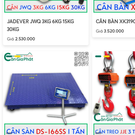
JADEVER JWQ 3KG 6KG 15KG
CÂN BÀN XK319
30KG
Giá
3.520.000
Giá
2.530.000