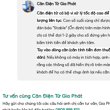
Cân Điện Tử Gia Phát
Cân điện tử có bộ vi xử lý tốc độ cao để
lượng liên tục
. Con số cuối cùng chỉ đượ
đèn báo "Stable" (Ổn định) trên màn hình
chị có thể đợi 1-2 giây cho số đứng yên 
bấm tính tiền để khách yên tâm.
Tùy vào dòng cân (cân tính tiền đơn thu
dán)
. Nếu không có máy in tích hợp, anh c
rằng các thông số đã hiển thị rõ trên m
khách để họ có thể chụp ảnh lại nếu cần.
Tư vấn cùng Cân Điện Tử Gia Phát
Hãy gửi cho chúng tôi các câu hỏi anh chị cần tư vấn, Gia Ph
phút hoặc liên hệ đến hotline
0909 899 833