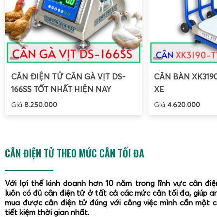
CÂN ĐIỆN TỬ CÂN GÀ VỊT DS-
CÂN BÀN XK319
166SS TỐT NHẤT HIỆN NAY
XE
Giá
8.250.000
Giá
4.620.000
CÂN ĐIỆN TỬ THEO MỨC CÂN TỐI ĐA
Với lợi thế kinh doanh hơn 10 năm trong lĩnh vực cân đi
luôn có đủ cân điện tử ở tất cả các mức cân tối đa, giúp a
mua được cân điện tử đúng với công việc mình cần một 
tiết kiệm thời gian nhất.