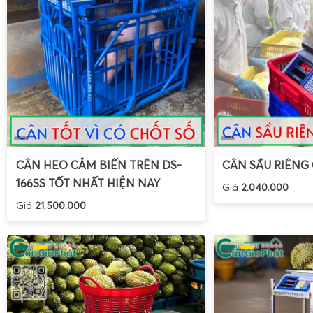
CÂN HEO CẢM BIẾN TRÊN DS-
CÂN SẦU RIÊNG
166SS TỐT NHẤT HIỆN NAY
Giá
2.040.000
Giá
21.500.000