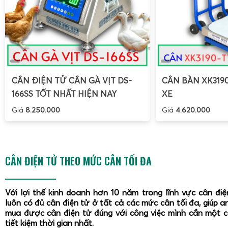
CÂN ĐIỆN TỬ CÂN GÀ VỊT DS-
CÂN BÀN XK319
166SS TỐT NHẤT HIỆN NAY
XE
Giá
8.250.000
Giá
4.620.000
CÂN ĐIỆN TỬ THEO MỨC CÂN TỐI ĐA
Với lợi thế kinh doanh hơn 10 năm trong lĩnh vực cân đi
luôn có đủ cân điện tử ở tất cả các mức cân tối đa, giúp a
mua được cân điện tử đúng với công việc mình cần một 
tiết kiệm thời gian nhất.