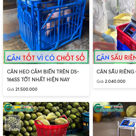
CÂN HEO CẢM BIẾN TRÊN DS-
CÂN SẦU RIÊNG
166SS TỐT NHẤT HIỆN NAY
Giá
2.040.000
Giá
21.500.000