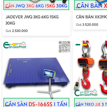
JADEVER JWQ 3KG 6KG 15KG
CÂN BÀN XK319
30KG
Giá
3.520.000
Giá
2.530.000