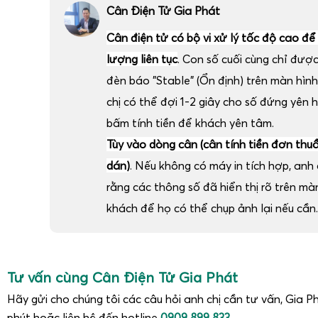
Cân Điện Tử Gia Phát
Cân điện tử có bộ vi xử lý tốc độ cao để
lượng liên tục
. Con số cuối cùng chỉ đượ
đèn báo "Stable" (Ổn định) trên màn hình
chị có thể đợi 1-2 giây cho số đứng yên 
bấm tính tiền để khách yên tâm.
Tùy vào dòng cân (cân tính tiền đơn thu
dán)
. Nếu không có máy in tích hợp, anh c
rằng các thông số đã hiển thị rõ trên m
khách để họ có thể chụp ảnh lại nếu cần.
Tư vấn cùng Cân Điện Tử Gia Phát
Hãy gửi cho chúng tôi các câu hỏi anh chị cần tư vấn, Gia Ph
phút hoặc liên hệ đến hotline
0909 899 833