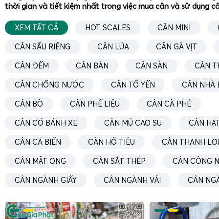
thời gian và tiết kiệm nhất trong việc mua cân và sử dụng c
XEM TẤT CẢ
HOT SCALES
CÂN MINI
CÂN SẦU RIÊNG
CÂN LÚA
CÂN GÀ VỊT
CÂN ĐẾM
CÂN BÀN
CÂN SÀN
CÂN T
CÂN CHỐNG NƯỚC
CÂN TỔ YẾN
CÂN NHÀ 
CÂN BÒ
CÂN PHẾ LIỆU
CÂN CÀ PHÊ
CÂN CÓ BÁNH XE
CÂN MỦ CAO SU
CÂN HẠT
CÂN CÁ BIỂN
CÂN HỒ TIÊU
CÂN THANH LO
CÂN MẬT ONG
CÂN SẮT THÉP
CÂN CÔNG N
CÂN NGÀNH GIẤY
CÂN NGÀNH VẢI
CÂN NG