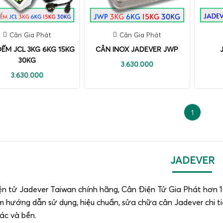
Cân Gia Phát
Cân Gia Phát
ẾM JCL 3KG 6KG 15KG
CÂN INOX JADEVER JWP
30KG
3.630.000
3.630.000
1
JADEVER
ện tử Jadever Taiwan chính hãng, Cân Điện Tử Gia Phát hơn 1
m hướng dẫn sử dụng, hiệu chuẩn, sửa chữa cân Jadever chi tiế
ác và bền.