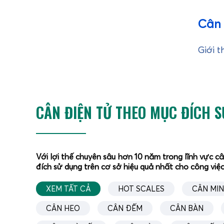
Cân 
Giới t
CÂN ĐIỆN TỬ THEO MỤC ĐÍCH 
Với lợi thế chuyên sâu hơn 10 năm trong lĩnh vực c
Jadeve
đích sử dụng trên cơ sở hiệu quả nhất cho công việc
với cá
Với hơn
XEM TẤT CẢ
HOT SCALES
CÂN MIN
lý hiện
CÂN HEO
CÂN ĐẾM
CÂN BÀN
nghiệm,