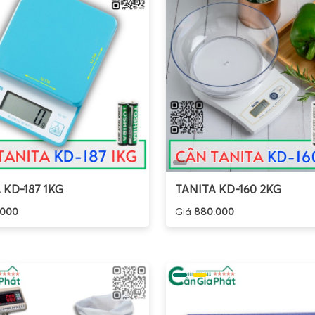
uất nhập, nhà máy thép, nhà máy thức ăn chăn nuôi. Khung sà
ợp kim hoặc inox, có thể lắp chìm hoặc nổi.
ân treo điện tử Jadever JCH / JCR
: Cân treo móc cẩu, tải
ưởng, kho thép, bãi phế liệu. Vỏ hợp kim nhôm hoặc thép, móc 
ân tính tiền Jadever
(một số model chuyên cho siêu thị, cửa 
óa đơn khi kết hợp máy in, phù hợp cho mô hình bán lẻ, chợ đ
òng
cân điện tử Jadever
đều có nhiều mức tải trọng, kích thướ
ệc với
Cân Điện Tử Gia Phát phân phối cân điện tử Jadever
ộ chia, môi trường sử dụng, yêu cầu kết nối (RS232, RS485, M
chọn đúng model, tối ưu chi phí đầu tư và chi phí vận hành.
 KD-187 1KG
TANITA KD-160 2KG
hí lựa chọn cân điện tử Jadever phù hợp
.000
Giá
880.000
a chọn
cân điện tử Jadever
, cần xem xét đồng thời nhiều yế
ng nhu cầu thực tế. Một số tiêu chí quan trọng bao gồm:
ải tải trọng và độ chia
: Xác định khối lượng tối đa cần cân v
ó thể chọn cân 100kg độ chia 10g, trong khi cân linh kiện nhỏ 
ôi trường làm việc
: Nếu môi trường ẩm ướt, có nước, hóa 