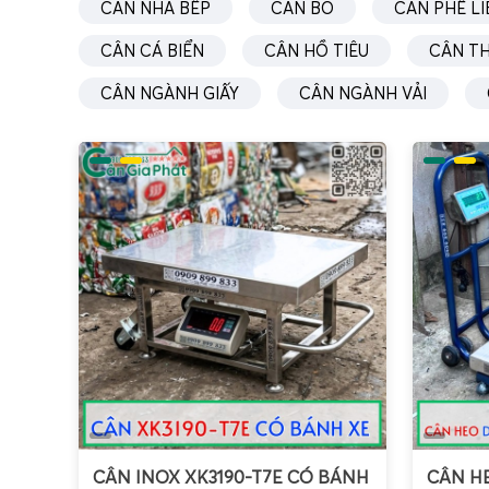
Điểm 
CÂN NHÀ BẾP
CÂN BÒ
CÂN PHẾ LI
chống 
CÂN CÁ BIỂN
CÂN HỒ TIÊU
CÂN T
Jadeve
Taiwan
CÂN NGÀNH GIẤY
CÂN NGÀNH VẢI
trong đ
Đối vớ
lợi th
Nhờ đó
lượng,
thay th
Cân Đ
CÂN INOX XK3190-T7E CÓ BÁNH
CÂN HE