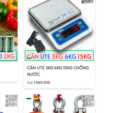
n thép chịu lực, mặt sàn gân chống trượt, loadcell
 trọng từ vài trăm kg đến vài tấn, dùng trong nhà
treo chắc chắn, màn hình LED lớn, điều khiển từ xa.
hàng): Tích hợp chức năng tính giá, lưu mã hàng, in
ầu mối, cửa hàng nông sản.
c bàn cân, kiểu hiển thị và tính năng khác nhau. Khi
 toàn quốc
, khách hàng được tư vấn chi tiết về dải
odbus, kết nối PLC, máy tính, phần mềm quản lý), từ
CÂN UTE 3KG 6KG 15KG CHỐNG
NƯỚC
u tố kỹ thuật và vận hành để đảm bảo thiết bị đáp
Giá
1.060.000
à mức độ chi tiết mong muốn. Ví dụ, cân bao bì 50kg
cần cân kỹ thuật độ chia 0,01g hoặc 0,001g.
chất, nên chọn các model Jadever chống nước, vỏ