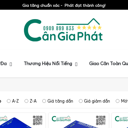
Gia tăng chuẩn xác - Phát đạt thành công!
 Đa
Thương Hiệu Nổi Tiếng
Giao Cân Toàn Q
p
A-Z
Z-A
Giá tăng dần
Giá giảm dần
Mới