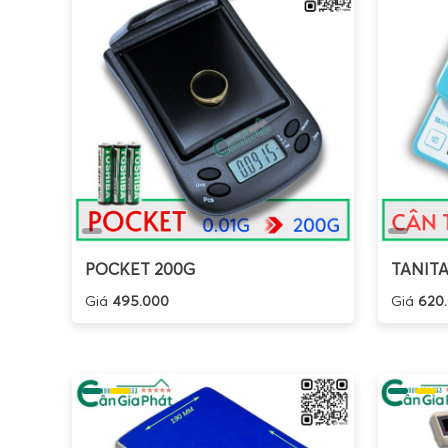
x
h
C
x
C
h
Mỗi d
làm vi
cân, đ
đó lựa 
POCKET 200G
TANITA
Tiêu c
Giá
495.000
Giá
620
Khi lự
ứng đú
D
c
M