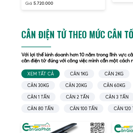
Giá
5.720.000
Danh 
những 
mại:
CÂN ĐIỆN TỬ THEO MỨC CÂN TỐ
C
1
c
Với lợi thế kinh doanh hơn 10 năm trong lĩnh vực c
C
cân điện tử đúng với công việc mình cần một cách n
t
XEM TẤT CẢ
CÂN 1KG
CÂN 2KG
c
C
CÂN 30KG
CÂN 20KG
CÂN 60KG
T
CÂN 1 TẤN
CÂN 2 TẤN
CÂN 3 TẤN
s
C
CÂN 80 TẤN
CÂN 100 TẤN
CÂN 120
0
n
C