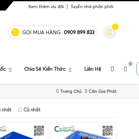
Xem thêm ưu đãi
Tuyển nhà phân phối
1
GỌI MUA HÀNG :
0909 899 833
0
uốc
Chia Sẻ Kiến Thức
Liên Hệ
Trang Chủ
Cân Gia Phát
 nhất
Cũ nhất