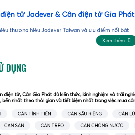
điện tử Jadever & Cân điện tử Gia Phát
hiệu thương hiệu Jadever Taiwan và ưu điểm nổi bật
Xem thêm
SỬ DỤNG
ân điện tử, Cân Gia Phát đủ kiến thức, kinh nghiệm và trãi n
r Taiwan
là một trong những thương hiệu cân điện tử công ng
, bền nhất theo thời gian và tiết kiệm nhất trong việc mua c
c dòng cân có độ chính xác cao, độ bền vượt trội và khả năn
 ba thập kỷ nghiên cứu và phát triển, Jadever tập trung vào 
I
CÂN TÍNH TIỀN
CÂN SẦU RIÊNG
CÂN L
 đại, cảm biến tải (loadcell) chất lượng cao và phần mềm điề
CÂN SÀN
CÂN TREO
CÂN CHỐNG NƯỚC
 nhà máy sản xuất, kho bãi, siêu thị đến các ứng dụng cân đếm