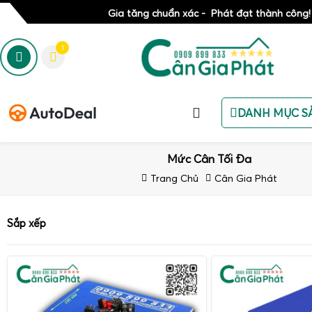
Gia tăng chuẩn xác - Phát đạt thành công!
1
DANH MỤC S
Mức Cân Tối Đa
Trang Chủ
Cân Gia Phát
Sắp xếp