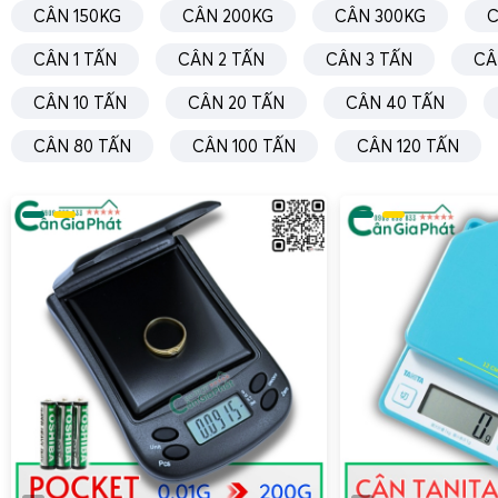
CÂN 150KG
CÂN 200KG
CÂN 300KG
C
Đặt quả cân chuẩn lên cân:
Quan sát màn hình hiển th
đúng 5kg, tiến hành hiệu chỉnh theo hướng dẫn của nh
CÂN 1 TẤN
CÂN 2 TẤN
CÂN 3 TẤN
CÂ
Thực hiện hiệu chuẩn:
Thông thường, cân điện tử sẽ c
CÂN 10 TẤN
CÂN 20 TẤN
CÂN 40 TẤN
(calibration mode), bạn cần nhấn giữ nút hiệu chuẩn v
trên màn hình hoặc trong sách hướng dẫn.
CÂN 80 TẤN
CÂN 100 TẤN
CÂN 120 TẤN
Kiểm tra lại:
Sau khi hiệu chuẩn xong, cân lại quả câ
kết quả chính xác.
Việc hiệu chuẩn định kỳ giúp cân duy trì độ chính xác và tr
trình sử dụng.
Hướng dẫn sửa cân điện tử 5kg dễ hiểu, dễ thao tác 