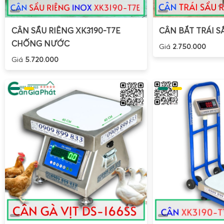
khi không sử dụng.
Việc tuân thủ các bước trên giúp cân hoạt động ổn định, ch
CÂN SẦU RIÊNG XK3190-T7E
CÂN BẮT TRÁI S
và kéo dài tuổi thọ thiết bị.
CHỐNG NƯỚC
Giá
2.750.000
Hướng dẫn hiệu chuẩn cân điện tử 5kg tại nhà
Giá
5.720.000