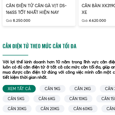
CÂN ĐIỆN TỬ CÂN GÀ VỊT DS-
CÂN BÀN XK319
166SS TỐT NHẤT HIỆN NAY
XE
Giá
8.250.000
Giá
4.620.000
CÂN ĐIỆN TỬ THEO MỨC CÂN TỐI ĐA
Với lợi thế kinh doanh hơn 10 năm trong lĩnh vực cân đi
luôn có đủ cân điện tử ở tất cả các mức cân tối đa, giúp a
mua được cân điện tử đúng với công việc mình cần một 
tiết kiệm thời gian nhất.
Hiệu chuẩn
cân điện tử 5kg
là bước quan trọng để đảm bả
dài. Bạn có thể tự thực hiện hiệu chuẩn tại nhà theo các bư
XEM TẤT CẢ
CÂN 1KG
CÂN 2KG
CÂN 
Chuẩn bị vật nặng chuẩn:
Sử dụng quả cân chuẩn có
CÂN 5KG
CÂN 6KG
CÂN 10KG
CÂN 15
xác 5kg hoặc gần bằng.
Bật cân và để cân về số 0:
Đảm bảo cân được đặt trê
CÂN 30KG
CÂN 20KG
CÂN 60KG
CÂN
định.