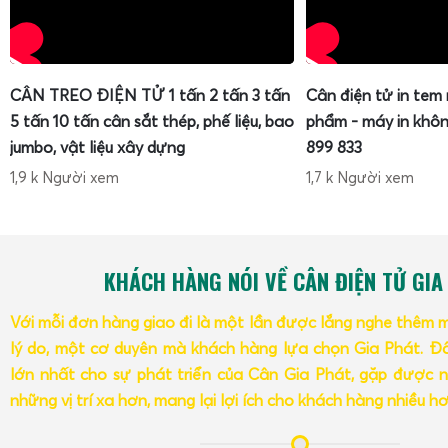
CÂN TREO ĐIỆN TỬ 1 tấn 2 tấn 3 tấn
Cân điện tử in tem
5 tấn 10 tấn cân sắt thép, phế liệu, bao
phẩm - máy in khôn
jumbo, vật liệu xây dựng
899 833
1,9 k Người xem
1,7 k Người xem
KHÁCH HÀNG NÓI VỀ CÂN ĐIỆN TỬ GIA
Với mỗi đơn hàng giao đi là một lần được lắng nghe thêm 
lý do, một cơ duyên mà khách hàng lựa chọn Gia Phát. Đâ
lớn nhất cho sự phát triển của Cân Gia Phát, gặp được n
những vị trí xa hơn, mang lại lợi ích cho khách hàng nhiều h