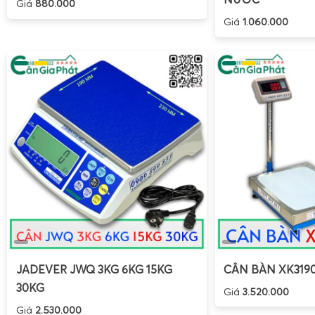
Giá
880.000
Khi cân điện tử 5kg gặp sự cố, bạn có thể tự xử lý một số 
Giá
1.060.000
mà không cần đến trung tâm bảo hành:
Cân không lên nguồn:
Kiểm tra
pin
hoặc nguồn điện,
kiểm tra dây cáp nguồn.
Màn hình không hiển thị hoặc hiển thị sai số:
Kiểm tra 
sinh cảm biến và mặt cân để loại bỏ bụi bẩn.
Cân không về số 0:
Sử dụng chức năng tare hoặc re
dẫn.
Kết quả cân không ổn định:
Đảm bảo cân đặt trên bề
rung lắc và gió mạnh ảnh hưởng đến cảm biến.
Cân báo lỗi:
Tham khảo mã lỗi trong sách hướng dẫn đ
cân.
Trong trường hợp lỗi nghiêm trọng hơn, nên liên hệ với dịc
nghiệp để được hỗ trợ kịp thời.
JADEVER JWQ 3KG 6KG 15KG
CÂN BÀN XK319
30KG
Giá
3.520.000
Giá
2.530.000