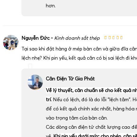
hơn.
Nguyễn Đức -
Kinh doanh sắt thép
Tại sao khi đặt hàng ở mép bàn cân và giữa đĩa cân
lệch nhẹ? Khi pin yếu, kết quả cân có bị sai lệch đi k
Cân Điện Tử Gia Phát
Về lý thuyết, cân chuẩn sẽ cho kết quả n
trí.
Nếu có lệch, đó là do lỗi "lệch tâm". H
để có kết quả chính xác nhất, hàng hóa
vào trọng tâm của bàn cân.
Các dòng cân điện tử chất lượng cao đ
vệ.
Khi pin yếu dưới mức cho phép, cân sẽ 