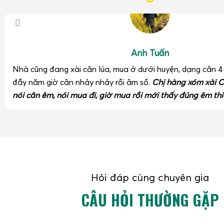
Anh Tuấn
Nhà cũng đang xài cân lúa, mua ở dưới huyện, dạng cân 
đầy năm giờ cân nhảy nhảy rồi âm số.
Chị hàng xóm xài C
nói cân êm, nói mua đi, giờ mua rồi mới thấy đúng êm thi
Hỏi đáp cùng chuyên gia
CÂU HỎI THƯỜNG GẶP