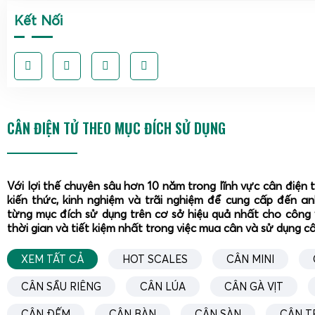
Kết Nối
CÂN ĐIỆN TỬ THEO MỤC ĐÍCH SỬ DỤNG
Với lợi thế chuyên sâu hơn 10 năm trong lĩnh vực cân điện 
kiến thức, kinh nghiệm và trãi nghiệm để cung cấp đến a
từng mục đích sử dụng trên cơ sở hiệu quả nhất cho công 
thời gian và tiết kiệm nhất trong việc mua cân và sử dụng c
XEM TẤT CẢ
HOT SCALES
CÂN MINI
CÂN SẦU RIÊNG
CÂN LÚA
CÂN GÀ VỊT
Cân Điện Tử Gia Phát
là nhà phân phối uy tín, cung cấp c
CÂN ĐẾM
CÂN BÀN
CÂN SÀN
CÂN T