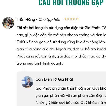
CÂU HỎI THƯỜNG GẶP
Trần Hằng -
Chủ tạp hóa
Tôi rất hài lòng khi sử dụng cân điện tử Gia Phát.
Câ
cao, giúp việc cân đo trở nên nhanh chóng và tiện lợ
Thiết kế nhỏ gọn, dễ sử dụng cũng là điểm cộng lớn
gian cửa hàng của chị. Ngoài ra, dịch vụ hỗ trợ khá
Trong kho lạnh bảo quản sầu riêng, độ ẩm cao, nhiệt đ
Phát cũng rất tận tình, giải đáp mọi thắc mắc kịp thờ
ngưng tụ là những yếu tố gây hư hỏng nhanh cho các loại
trong quá trình kinh doanh.
Cân điện tử chống nước IP68
cân sầu riêng
kho lạnh
của G
kế đặc biệt để hoạt động ổn định trong môi trường khắc ngh
Cân Điện Tử Gia Phát
Ưu điểm nổi bật:
Chuẩn chống nước IP68
: cho phép cân chịu được nướ
Gia Phát xin chân thành cảm ơn Quý kh
rửa trực tiếp bằng vòi nước trong một số điều kiện.
gian gửi phản hồi về sản phẩm cân điện t
Vỏ inox kín
: chống gỉ, chống ăn mòn do hơi lạnh và hóa
Những ý kiến quý báu của Quý khách là 