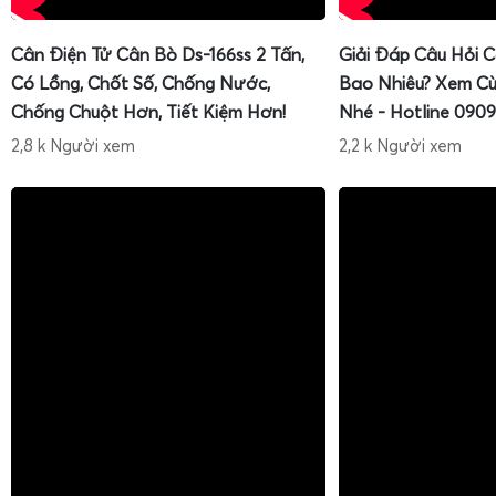
Việc sử dụng đúng tải trọng như
cân sọt sầu riêng 100kg
ch
sầu riêng 200kg
cho sọt trung bình, hoặc
cân sọt sầu riêng 
Cân Điện Tử Cân Bò Ds-166ss 2 Tấn,
Giải Đáp Câu Hỏi 
giúp hệ thống cân hoạt động ổn định, hạn chế hư hỏng do
Có Lồng, Chốt Số, Chống Nước,
Bao Nhiêu? Xem Cù
độ chính xác lâu dài.
Chống Chuột Hơn, Tiết Kiệm Hơn!
Nhé - Hotline 0909
2,8 k Người xem
2,2 k Người xem
Cân điện tử cân đóng rổ sầu riêng xuất khẩu 100kg