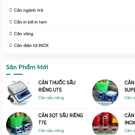
Cân ngành trà
Cân in bill in tem
Cân vàng
Cân điện tử INOX
Sản Phẩm Mới
CÂN THUỐC SẦU
CÂN 
RIÊNG UTE
SUP
Cân sầu riêng
Cân s
CÂN SỌT SẦU RIÊNG
CÂN 
T7E
INOX
Cân sầu riêng
Cân s
Cân Gia Phát tập trung phát triển hệ sinh thái cân điện tử