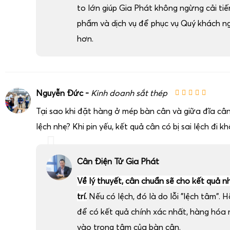
Màn hình chống đọng sương
: hiển thị rõ ràng trong
to lớn giúp Gia Phát không ngừng cải ti
thấp.
phẩm và dịch vụ để phục vụ Quý khách n
Hoạt động ổn định trong dải nhiệt rộng
: phù hợp vớ
hơn.
sầu riêng xuất khẩu.
Việc trang bị
cân điện tử chống nước IP68 cân sầu riêng k
nghiệp kiểm soát chính xác trọng lượng hàng hóa ra vào kho
môi trường lạnh, đồng thời kéo dài tuổi thọ thiết bị so vớ
Nguyễn Đức -
Kinh doanh sắt thép
thường.
Tại sao khi đặt hàng ở mép bàn cân và giữa đĩa cân
Cân điện tử cân sầu riêng lồng sắt xuất khẩu 1 tấn 2 
lệch nhẹ? Khi pin yếu, kết quả cân có bị sai lệch đi k
Cân Điện Tử Gia Phát
Về lý thuyết, cân chuẩn sẽ cho kết quả n
trí.
Nếu có lệch, đó là do lỗi "lệch tâm". H
để có kết quả chính xác nhất, hàng hóa
vào trọng tâm của bàn cân.