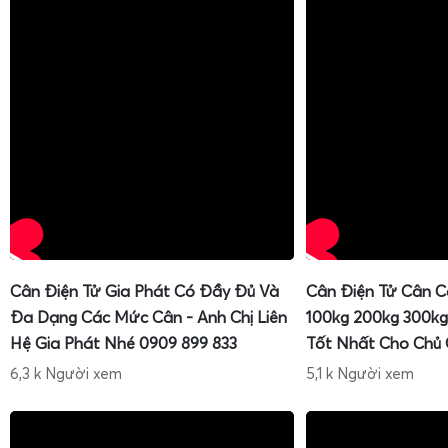
Đối với các đơn vị thu mua số lượng lớn, nhà máy đóng r
khẩu container lạnh, nhu cầu cân tải trọng lớn, độ bền 
chống lạnh là bắt buộc. Gia Phát cung cấp đầy đủ các dò
100kg
,
cân sọt sầu riêng
200kg
,
cân sọt sầu riêng
300kg
,
câ
xuất khẩu 100kg
và
cân điện tử chống nước IP68 cân sầu
Cân Điện Tử Gia Phát Có Đầy Đủ Và
Cân Điện Tử Cân C
đáp ứng toàn bộ chuỗi cung ứng.
Đa Dạng Các Mức Cân - Anh Chị Liên
100kg 200kg 300kg
Hệ Gia Phát Nhé 0909 899 833
Tốt Nhất Cho Chủ
Cân điện tử cân sọt sầu riêng 100kg, 200kg, 300kg
6,3 k Người xem
5,1 k Người xem