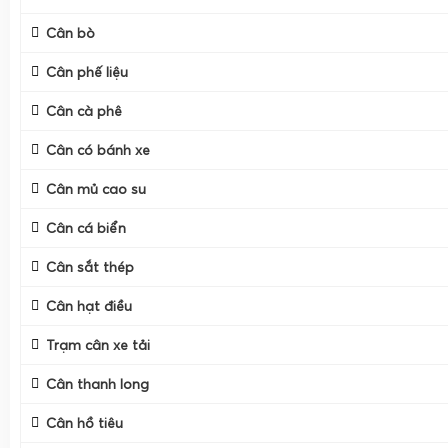
Cân bò
Cân điện tử
cân sầu riêng
Gia Phát
được thiết kế chuyên bi
vườn, thương lái và nhà máy đóng gói sầu riêng xuất khẩ
Cân phế liệu
thuốc, cân múi, cân bắt trái trên cây cho đến cân sọt, cân
Cân cà phê
mỗi dòng cân đều được Gia Phát tối ưu về tải trọng, độ bề
chính xác, đáp ứng đúng nhu cầu thực tế tại Miền Tây, M
Cân có bánh xe
Tây Nguyên (như cân sầu riêng ở Đồng Tháp, Cần Thơ, Đ
Cân mủ cao su
Đăk Lăk, Gia Lai)
Cân cá biển
Cân sắt thép
Cân hạt điều
Trạm cân xe tải
Cân thanh long
Cân hồ tiêu