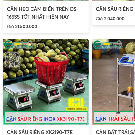
CÂN HEO CẢM BIẾN TRÊN DS-
CÂN SẦU RIÊNG
166SS TỐT NHẤT HIỆN NAY
Giá
2.040.000
Giá
21.500.000
Trong khâu tách múi, đóng khay, đóng hộp hoặc phân loại
lạnh, nhu cầu cân chính xác từng khay, từng hộp là rất qua
30kg chống nước cân múi sầu riêng
được Gia Phát thiết 
phải, tải trọng 30kg, độ chia từ 1–5g, phù hợp cho các 
máy chế biến.
CÂN SẦU RIÊNG XK3190-T7E
CÂN BẮT TRÁI S
Các ưu điểm chuyên dụng cho cân múi sầu riêng: