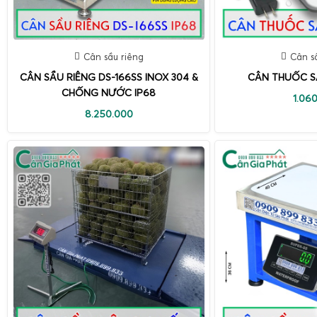
Cân sầu riêng
Cân s
CÂN SẦU RIÊNG DS-166SS INOX 304 &
CÂN THUỐC S
CHỐNG NƯỚC IP68
1.06
8.250.000