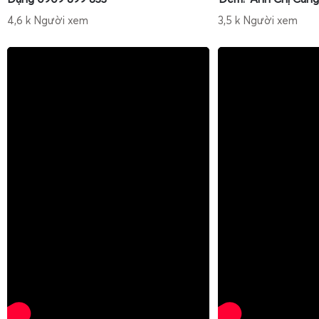
4,6 k Người xem
3,5 k Người xem
Cân sọt sầu riêng 100kg
,
cân sọt sầu riêng 200kg
và
cân sọ
các dòng cân sàn hoặc cân bàn tải trọng lớn, dùng để cân
pallet hoặc lồng chứa nhiều trái sầu riêng cùng lúc. Tùy 
lượng mỗi sọt, Gia Phát tư vấn tải trọng phù hợp để tối ưu 
bền.
Đặc điểm kỹ thuật chung:
Mặt sàn thép hoặc inox dày
: chịu lực tốt, không cong 
các sọt nặng.
Loadcell chịu tải cao
: chống quá tải, chống va đập,
bốc xếp bằng xe nâng hoặc kéo tay.
Chức năng trừ bì
: trừ trọng lượng sọt, pallet, giúp hiể
lượng sầu riêng thực tế.
Tùy chọn
chống nước
, chống bụi
: phù hợp với vựa rửa 
xuyên.