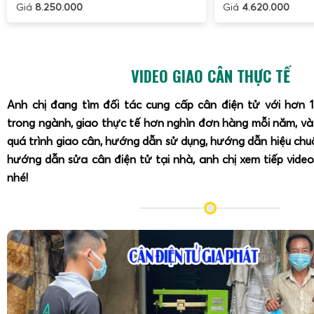
Giá
8.250.000
Giá
4.620.000
riêng 30kg
,
cân hạo trái sầu riêng 30kg
và
cân trái sầu riê
nhằm tối ưu thao tác cho thương lái, vựa thu mua và nhà v
Cân điện tử cân bắt trái sầu riêng 30kg tại vườn và 
VIDEO GIAO CÂN THỰC TẾ
Anh chị đang tìm đối tác cung cấp cân điện tử với hơn 
trong ngành, giao thực tế hơn nghìn đơn hàng mỗi năm, v
quá trình giao cân, hướng dẫn sử dụng, hướng dẫn hiệu ch
hướng dẫn sửa cân điện tử tại nhà, anh chị xem tiếp video
nhé!