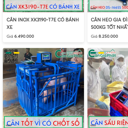
nước 1kg 2kg 3kg
giúp nhà vườn kiểm soát chặt chẽ lượng t
dư lượng, đồng thời tối ưu chi phí và đảm bảo chất lượng
CÂN INOX XK3190-T7E CÓ BÁNH
CÂN HEO GIA ĐÌ
vào quy trình đóng gói.
XE
500KG TỐT NHẤ
Cân điện tử 30kg chống nước cân sầu riêng đông lạ
Giá
6.490.000
Giá
8.250.000