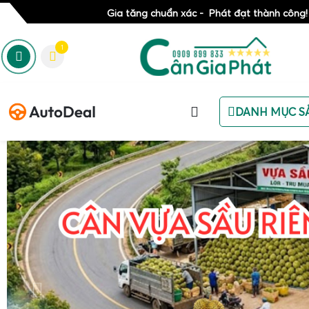
Gia tăng chuẩn xác - Phát đạt thành công!
1
DANH MỤC S