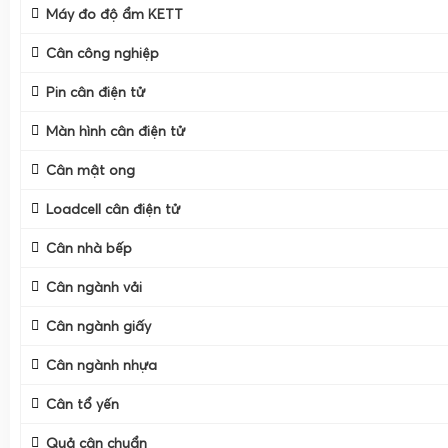
Máy đo độ ẩm KETT
Cân công nghiệp
Pin cân điện tử
Màn hình cân điện tử
Cân mật ong
Loadcell cân điện tử
Đặc thù ngành sầu riêng là môi trường ẩm, nhiều thuốc, 
Cân nhà bếp
xuyên rửa nước và phải làm việc liên tục trong mùa vụ ca
Cân ngành vải
dòng
cân điện tử chống nước IP68 cân sầu riêng kho lạn
lớn, cân bàn có chân vững chắc, cùng dịch vụ
Cân Điện Tử G
Cân ngành giấy
sửa cân điện tử tận nơi tận vựa ở Miền Tây, Đồng Tháp, 
Cân ngành nhựa
Lâm Đồng, Đăk Lăk
trở thành lựa chọn tối ưu cho các đơn
khẩu.
Cân tổ yến
Quả cân chuẩn