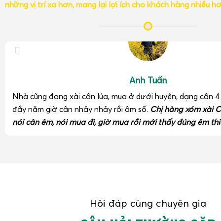
những vị trí xa hơn, mang lại lợi ích cho khách hàng nhiều h
phẩm.
Khả năng làm việc liên tục
: chịu được tần suất cân 
cao điểm xuất hàng.
Nhờ sử dụng
cân đóng rổ sầu riêng xuất khẩu 100kg
, doanh
soát chặt chẽ trọng lượng từng rổ, từng pallet, hạn chế kh
trọng lượng và nâng cao uy tín với đối tác quốc tế.
Anh Tuấn
Cân điện tử chống nước IP68 cân sầu riêng kho lạnh
Nhà cũng đang xài cân lúa, mua ở dưới huyện, dạng cân 
đầy năm giờ cân nhảy nhảy rồi âm số.
Chị hàng xóm xài C
nói cân êm, nói mua đi, giờ mua rồi mới thấy đúng êm thi
Hỏi đáp cùng chuyên gia