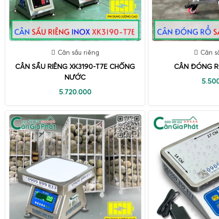
Cân sầu riêng
Cân s
CÂN SẦU RIÊNG XK3190-T7E CHỐNG
CÂN ĐÓNG R
NƯỚC
5.50
5.720.000