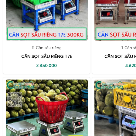
Cân sầu riêng
Cân s
CÂN SỌT SẦU RIÊNG T7E
CÂN SỌT SẦU R
3.850.000
4.62