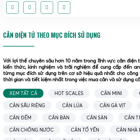
CÂN ĐIỆN TỬ THEO MỤC ĐÍCH SỬ DỤNG
Với lợi thế chuyên sâu hơn 10 năm trong lĩnh vực cân điện 
kiến thức, kinh nghiệm và trãi nghiệm để cung cấp đến a
từng mục đích sử dụng trên cơ sở hiệu quả nhất cho công 
thời gian và tiết kiệm nhất trong việc mua cân và sử dụng c
XEM TẤT CẢ
HOT SCALES
CÂN MINI
CÂN SẦU RIÊNG
CÂN LÚA
CÂN GÀ VỊT
CÂN ĐẾM
CÂN BÀN
CÂN SÀN
CÂN T
CÂN CHỐNG NƯỚC
CÂN TỔ YẾN
CÂN NHÀ 