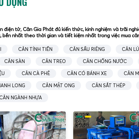
SỬ DỤNG
ân điện tử, Cân Gia Phát đủ kiến thức, kinh nghiệm và trãi n
, bền nhất theo thời gian và tiết kiệm nhất trong việc mua c
I
CÂN TÍNH TIỀN
CÂN SẦU RIÊNG
CÂN L
CÂN SÀN
CÂN TREO
CÂN CHỐNG NƯỚC
ỆU
CÂN CÀ PHÊ
CÂN CÓ BÁNH XE
CÂN M
HANH LONG
CÂN MẬT ONG
CÂN SẮT THÉP
CÂN NGÀNH NHỰA