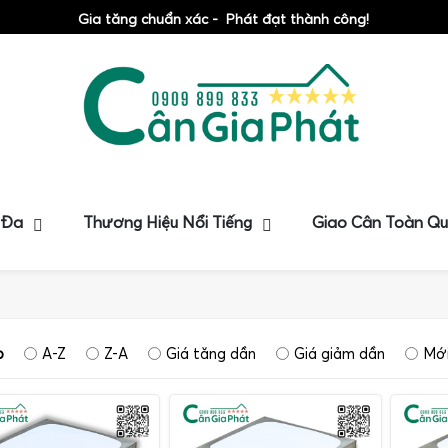
Gia tăng chuẩn xác - Phát đạt thành công!
 Đa
Thương Hiệu Nổi Tiếng
Giao Cân Toàn Q
p
A-Z
Z-A
Giá tăng dần
Giá giảm dần
Mới