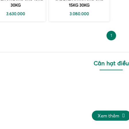
30KG
15KG 30KG
3.630.000
3.080.000
1
Cân hạt điều
Xem thêm