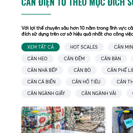
CÂN ĐIỆN TỬ THEO MỤC ĐÍCH 
Với lợi thế chuyên sâu hơn 10 năm trong lĩnh vực c
đích sử dụng trên cơ sở hiệu quả nhất cho công việc
XEM TẤT CẢ
HOT SCALES
CÂN MIN
CÂN HEO
CÂN ĐẾM
CÂN BÀN
CÂN NHÀ BẾP
CÂN BÒ
CÂN PHẾ LI
CÂN CÁ BIỂN
CÂN HỒ TIÊU
CÂN T
CÂN NGÀNH GIẤY
CÂN NGÀNH VẢI