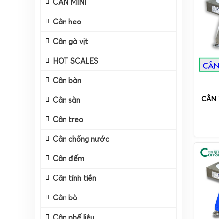
CÂN MINI
Cân heo
Cân gà vịt
HOT SCALES
Cân bàn
CÂN 
Cân sàn
Cân treo
Cân chống nước
Cân đếm
Cân tính tiền
Cân bò
Cân phế liệu