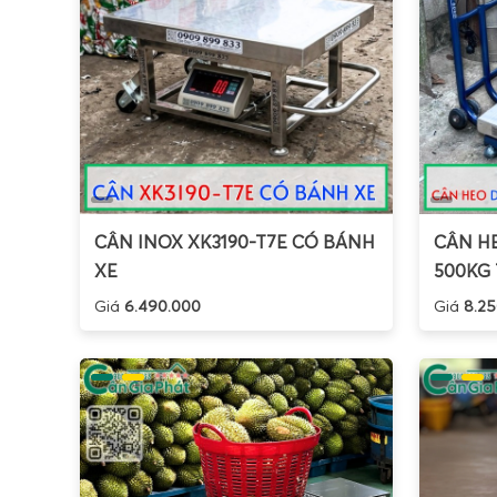
CÂN INOX XK3190-T7E CÓ BÁNH
CÂN HE
XE
500KG 
Giá
6.490.000
Giá
8.25