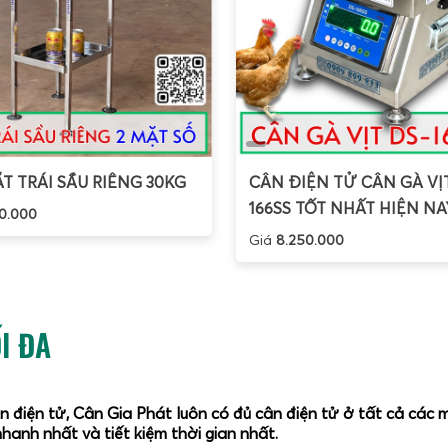
T TRÁI SẦU RIÊNG 30KG
CÂN ĐIỆN TỬ CÂN GÀ VỊ
166SS TỐT NHẤT HIỆN NA
0.000
Giá
8.250.000
I ĐA
ân điện tử, Cân Gia Phát luôn có đủ cân điện tử ở tất cả các
hanh nhất và tiết kiệm thời gian nhất.