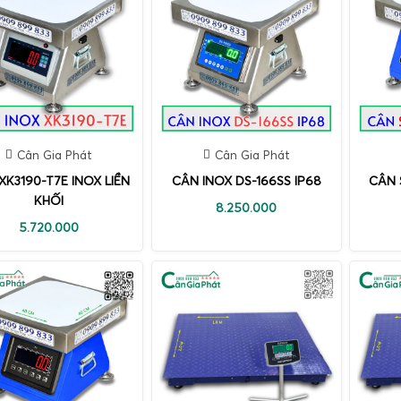
Cân Gia Phát
Cân Gia Phát
XK3190-T7E INOX LIỀN
CÂN INOX DS-166SS IP68
CÂN 
KHỐI
8.250.000
5.720.000