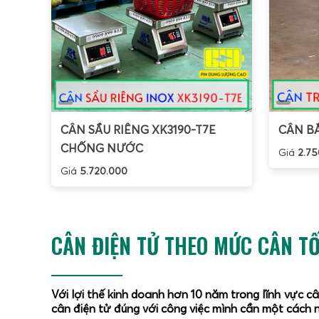
CÂN SẦU RIÊNG XK3190-T7E
CÂN BẮ
CHỐNG NƯỚC
Giá
2.75
Giá
5.720.000
CÂN ĐIỆN TỬ THEO MỨC CÂN TỐ
Với lợi thế kinh doanh hơn 10 năm trong lĩnh vực c
cân điện tử đúng với công việc mình cần một cách n