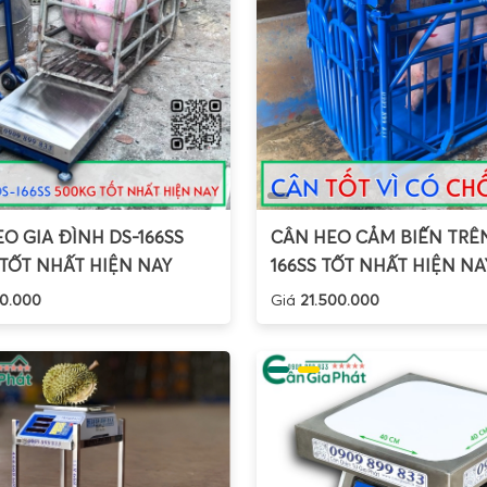
O GIA ĐÌNH DS-166SS
CÂN HEO CẢM BIẾN TRÊN
TỐT NHẤT HIỆN NAY
166SS TỐT NHẤT HIỆN NA
0.000
Giá
21.500.000