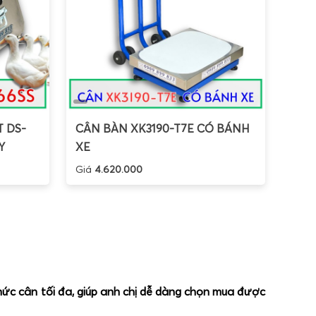
T DS-
CÂN BÀN XK3190-T7E CÓ BÁNH
Y
XE
Giá
4.620.000
 mức cân tối đa, giúp anh chị dễ dàng chọn mua được