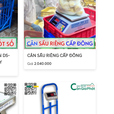
 DS-
CÂN SẦU RIÊNG CẤP ĐÔNG
Y
Giá
2.040.000