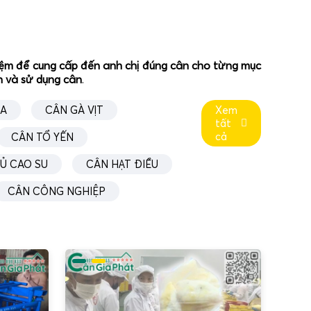
ghiệm để cung cấp đến anh chị đúng cân cho từng mục
ân và sử dụng cân
.
ÚA
CÂN GÀ VỊT
Xem
tất
cả
CÂN TỔ YẾN
Ủ CAO SU
CÂN HẠT ĐIỀU
CÂN CÔNG NGHIỆP