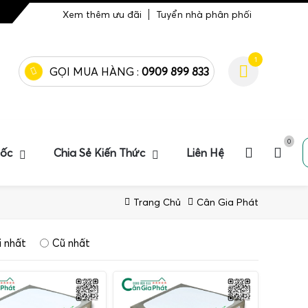
Xem thêm ưu đãi
Tuyển nhà phân phối
1
GỌI MUA HÀNG :
0909 899 833
0
uốc
Chia Sẻ Kiến Thức
Liên Hệ
Trang Chủ
Cân Gia Phát
 nhất
Cũ nhất