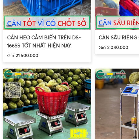
CÂN HEO CẢM BIẾN TRÊN DS-
CÂN SẦU RIÊNG
166SS TỐT NHẤT HIỆN NAY
Giá
2.040.000
Giá
21.500.000