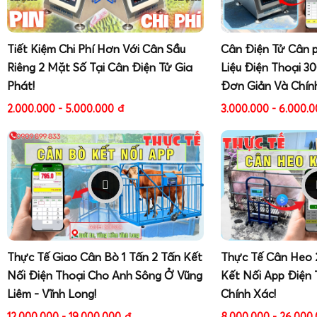
Tiết Kiệm Chi Phí Hơn Với Cân Sầu
Cân Điện Tử Cân 
Riêng 2 Mặt Số Tại Cân Điện Tử Gia
Liệu Điện Thoại 3
Phát!
Đơn Giản Và Chín
2.000.000 - 5.000.000
đ
3.000.000 - 6.000.
Thực Tế Giao Cân Bò 1 Tấn 2 Tấn Kết
Thực Tế Cân Heo 
Nối Điện Thoại Cho Anh Sông Ở Vũng
Kết Nối App Điện 
Liêm - Vĩnh Long!
Chính Xác!
12.000.000 - 19.000.000
đ
8.000.000 - 26.000