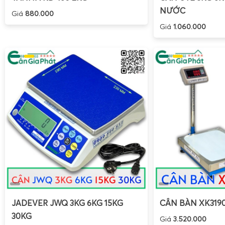
NƯỚC
Giá
880.000
Giá
1.060.000
JADEVER JWQ 3KG 6KG 15KG
CÂN BÀN XK319
30KG
Giá
3.520.000