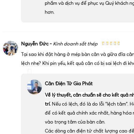
phẩm và dịch vụ để phục vụ Quý khách n
hơn.
Nguyễn Đức -
Kinh doanh sắt thép
Tại sao khi đặt hàng ở mép bàn cân và giữa đĩa cân
lệch nhẹ? Khi pin yếu, kết quả cân có bị sai lệch đi k
Cân Điện Tử Gia Phát
Về lý thuyết, cân chuẩn sẽ cho kết quả n
trí.
Nếu có lệch, đó là do lỗi "lệch tâm". H
để có kết quả chính xác nhất, hàng hóa
vào trọng tâm của bàn cân.
Các dòng cân điện tử chất lượng cao đ