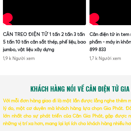
CÂN TREO ĐIỆN TỬ 1 tấn 2 tấn 3 tấn
Cân điện tử in tem
5 tấn 10 tấn cân sắt thép, phế liệu, bao
phẩm - máy in khôn
jumbo, vật liệu xây dựng
899 833
1,9 k Người xem
1,7 k Người xem
KHÁCH HÀNG NÓI VỀ CÂN ĐIỆN TỬ GIA
Với mỗi đơn hàng giao đi là một lần được lắng nghe thêm 
lý do, một cơ duyên mà khách hàng lựa chọn Gia Phát. Đâ
lớn nhất cho sự phát triển của Cân Gia Phát, gặp được n
những vị trí xa hơn, mang lại lợi ích cho khách hàng nhiều h