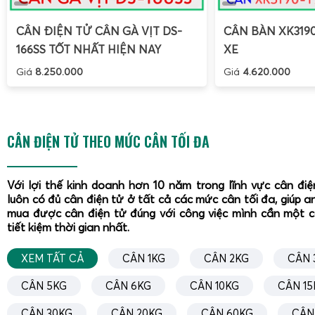
CÂN ĐIỆN TỬ CÂN GÀ VỊT DS-
CÂN BÀN XK319
166SS TỐT NHẤT HIỆN NAY
XE
Giá
8.250.000
Giá
4.620.000
CÂN ĐIỆN TỬ THEO MỨC CÂN TỐI ĐA
Với lợi thế kinh doanh hơn 10 năm trong lĩnh vực cân đi
luôn có đủ cân điện tử ở tất cả các mức cân tối đa, giúp a
mua được cân điện tử đúng với công việc mình cần một 
tiết kiệm thời gian nhất.
XEM TẤT CẢ
CÂN 1KG
CÂN 2KG
CÂN 
CÂN 5KG
CÂN 6KG
CÂN 10KG
CÂN 15
CÂN 30KG
CÂN 20KG
CÂN 60KG
CÂN