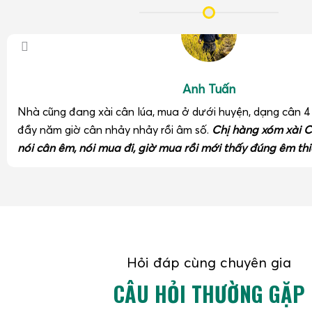
Anh Tuấn
Nhà cũng đang xài cân lúa, mua ở dưới huyện, dạng cân 
đầy năm giờ cân nhảy nhảy rồi âm số.
Chị hàng xóm xài C
nói cân êm, nói mua đi, giờ mua rồi mới thấy đúng êm thi
Hỏi đáp cùng chuyên gia
CÂU HỎI THƯỜNG GẶP