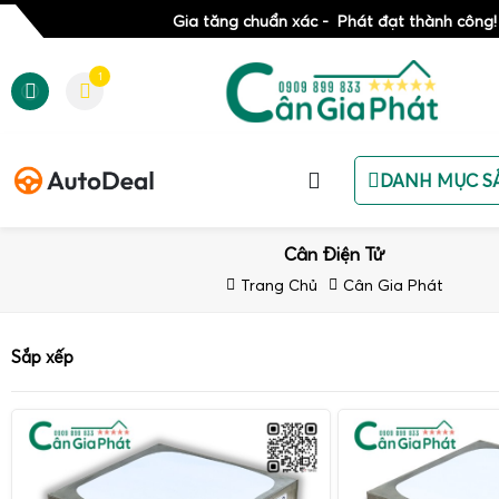
Gia tăng chuẩn xác - Phát đạt thành công!
1
DANH MỤC S
Cân Điện Tử
Trang Chủ
Cân Gia Phát
Sắp xếp