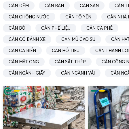
CÂN ĐẾM
CÂN BÀN
CÂN SÀN
CÂN T
CÂN CHỐNG NƯỚC
CÂN TỔ YẾN
CÂN NHÀ 
CÂN BÒ
CÂN PHẾ LIỆU
CÂN CÀ PHÊ
CÂN CÓ BÁNH XE
CÂN MỦ CAO SU
CÂN HẠT
CÂN CÁ BIỂN
CÂN HỒ TIÊU
CÂN THANH LO
CÂN MẬT ONG
CÂN SẮT THÉP
CÂN CÔNG N
CÂN NGÀNH GIẤY
CÂN NGÀNH VẢI
CÂN NG