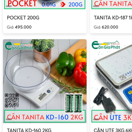
POCKET 200G
TANITA KD-187 1
Giá
495.000
Giá
620.000
TANITA KD-160 2KG
CÂN UTE 3KG 6