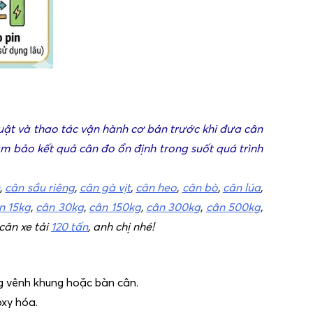
huật và thao tác vận hành cơ bản trước khi đưa cân
đảm bảo kết quả cân đo ổn định trong suốt quá trình
n
,
cân sầu riêng
,
cân gà vịt
,
cân heo
,
cân bò
,
cân lúa
,
n 15kg
,
cân 30kg
,
cân 150kg
,
cân 300kg
,
cân 500kg
,
cân xe tải
120 tấn
, anh chị nhé!
ng vênh khung hoặc bàn cân.
oxy hóa.