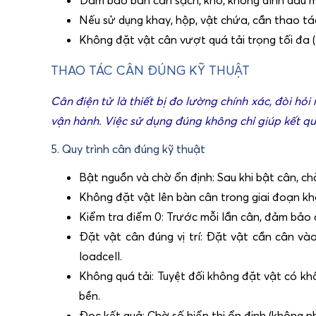
Nếu sử dụng khay, hộp, vật chứa, cần thao tác 
Không đặt vật cân vượt quá tải trọng tối đa (
THAO TÁC CÂN ĐÚNG KỸ THUẬT
Cân điện tử là thiết bị đo lường chính xác, đòi hỏ
vận hành. Việc sử dụng đúng không chỉ giúp kết qu
5. Quy trình cân đúng kỹ thuật
Bật nguồn và chờ ổn định: Sau khi bật cân, ch
Không đặt vật lên bàn cân trong giai đoạn kh
Kiểm tra điểm 0: Trước mỗi lần cân, đảm bảo 
Đặt vật cân đúng vị trí: Đặt vật cần cân và
loadcell.
Không quá tải: Tuyệt đối không đặt vật có kh
bền.
Đọc kết quả: Chờ số hiển thị ổn định (không n