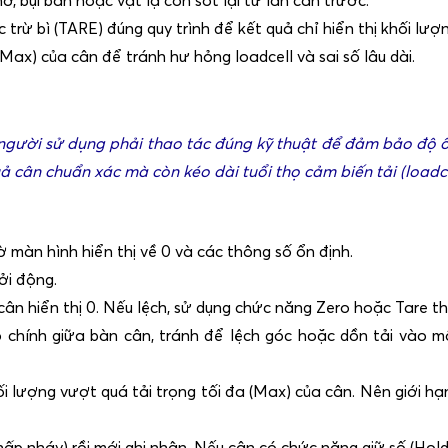
trừ bì (TARE) đúng quy trình để kết quả chỉ hiển thị khối lượn
Max) của cân để tránh hư hỏng loadcell và sai số lâu dài.
i người sử dụng phải thao tác đúng kỹ thuật để đảm bảo độ ổ
ả cân chuẩn xác mà còn kéo dài tuổi thọ cảm biến tải (loadce
ờ màn hình hiển thị về 0 và các thông số ổn định.
ởi động.
cân hiển thị 0. Nếu lệch, sử dụng chức năng Zero hoặc Tare
o chính giữa bàn cân, tránh để lệch góc hoặc dồn tải vào mộ
ối lượng vượt quá tải trọng tối đa (Max) của cân. Nên giới
hấp nháy) rồi mới ghi nhận. Nếu cân có chức năng giữ số (Hold