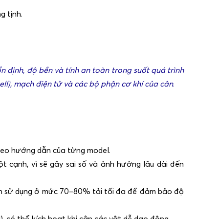
g tịnh.
n định, độ bền và tính an toàn trong suốt quá trình
ll), mạch điện tử và các bộ phận cơ khí của cân
.
 theo hướng dẫn của từng model.
t cạnh, vì sẽ gây sai số và ảnh hưởng lâu dài đến
 hạn sử dụng ở mức 70–80% tải tối đa để đảm bảo độ
), có thể kích hoạt khi cân các vật dễ dao động.