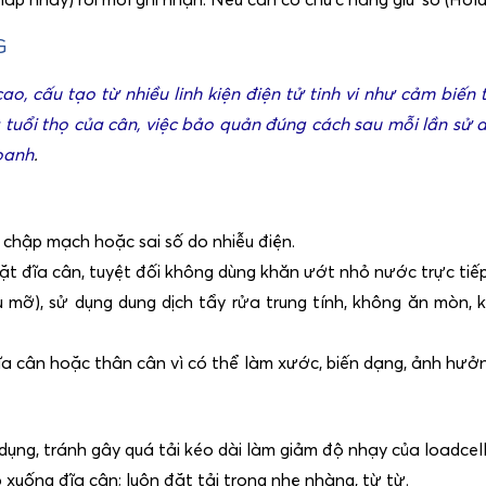
G
o, cấu tạo từ nhiều linh kiện điện tử tinh vi như cảm biến t
à tuổi thọ của cân, việc bảo quản đúng cách sau mỗi lần sử 
doanh
.
 chập mạch hoặc sai số do nhiễu điện.
t đĩa cân, tuyệt đối không dùng khăn ướt nhỏ nước trực tiếp
ầu mỡ), sử dụng dung dịch tẩy rửa trung tính, không ăn mòn
a cân hoặc thân cân vì có thể làm xước, biến dạng, ảnh hưởn
dụng, tránh gây quá tải kéo dài làm giảm độ nhạy của loadcel
 xuống đĩa cân; luôn đặt tải trọng nhẹ nhàng, từ từ.