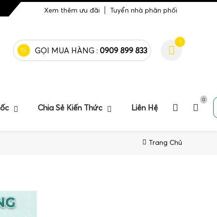
Xem thêm ưu đãi
Tuyển nhà phân phối
1
GỌI MUA HÀNG :
0909 899 833
0
uốc
Chia Sẻ Kiến Thức
Liên Hệ
Trang Chủ