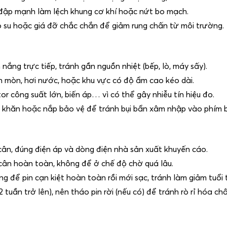
a đập mạnh làm lệch khung cơ khí hoặc nứt bo mạch.
o su hoặc giá đỡ chắc chắn để giảm rung chấn từ môi trường.
nắng trực tiếp, tránh gần nguồn nhiệt (bếp, lò, máy sấy).
 mòn, hơi nước, hoặc khu vực có độ ẩm cao kéo dài.
 công suất lớn, biến áp… vì có thể gây nhiễu tín hiệu đo.
phủ khăn hoặc nắp bảo vệ để tránh bụi bẩn xâm nhập vào phím
cân, đúng điện áp và dòng điện nhà sản xuất khuyến cáo.
 cân hoàn toàn, không để ở chế độ chờ quá lâu.
ng để pin cạn kiệt hoàn toàn rồi mới sạc, tránh làm giảm tuổi 
 tuần trở lên), nên tháo pin rời (nếu có) để tránh rò rỉ hóa 