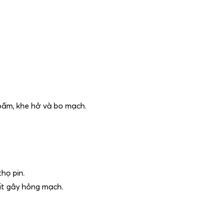
 bấm, khe hở và bo mạch.
thọ pin.
chất gây hỏng mạch.