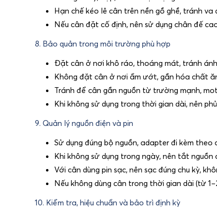
Hạn chế kéo lê cân trên nền gồ ghề, tránh v
Nếu cân đặt cố định, nên sử dụng chân đế ca
8. Bảo quản trong môi trường phù hợp
Đặt cân ở nơi khô ráo, thoáng mát, tránh ánh 
Không đặt cân ở nơi ẩm ướt, gần hóa chất ăn
Tránh để cân gần nguồn từ trường mạnh, motor
Khi không sử dụng trong thời gian dài, nên 
9. Quản lý nguồn điện và pin
Sử dụng đúng bộ nguồn, adapter đi kèm theo 
Khi không sử dụng trong ngày, nên tắt nguồn
Với cân dùng pin sạc, nên sạc đúng chu kỳ, khô
Nếu không dùng cân trong thời gian dài (từ 1–2
10. Kiểm tra, hiệu chuẩn và bảo trì định kỳ