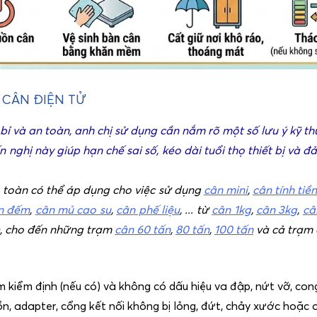
 CÂN ĐIỆN TỬ
ỉ và an toàn, anh chị sử dụng cần nắm rõ một số lưu ý kỹ t
 nghị này giúp hạn chế sai số, kéo dài tuổi thọ thiết bị và 
 toàn có thể áp dụng cho việc sử dụng
cân mini
,
cân tính tiề
n đếm
,
cân mủ cao su
,
cân phế liệu
, ... từ
cân 1kg
,
cân 3kg
,
câ
, cho đến những trạm
cân 60 tấn
,
80 tấn
,
100 tấn
và cả trạm 
kiểm định (nếu có) và không có dấu hiệu va đập, nứt vỡ, co
ồn, adapter, cổng kết nối không bị lỏng, đứt, chảy xước hoặc 