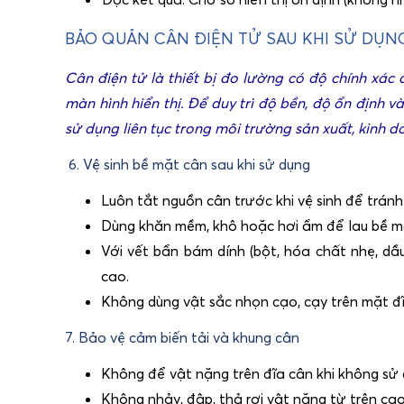
BẢO QUẢN CÂN ĐIỆN TỬ SAU KHI SỬ DỤN
Cân điện tử là thiết bị đo lường có độ chính xác ca
màn hình hiển thị. Để duy trì độ bền, độ ổn định v
sử dụng liên tục trong môi trường sản xuất, kinh 
6. Vệ sinh bề mặt cân sau khi sử dụng
Luôn tắt nguồn cân trước khi vệ sinh để tránh
Dùng khăn mềm, khô hoặc hơi ẩm để lau bề mặ
Với vết bẩn bám dính (bột, hóa chất nhẹ, d
cao.
Không dùng vật sắc nhọn cạo, cạy trên mặt đĩ
7. Bảo vệ cảm biến tải và khung cân
Không để vật nặng trên đĩa cân khi không sử 
Không nhảy, đập, thả rơi vật nặng từ trên cao