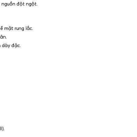
ắt nguồn đột ngột.
ề mặt rung lắc.
cân.
n dày đặc.
l).