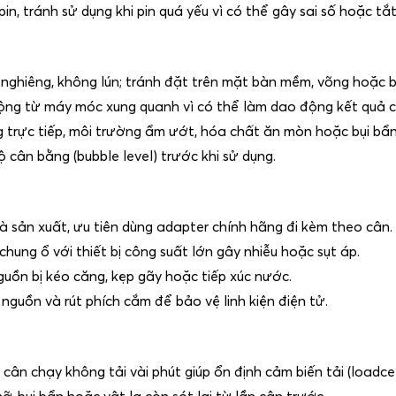
pin, tránh sử dụng khi pin quá yếu vì có thể gây sai số hoặc t
nghiêng, không lún; tránh đặt trên mặt bàn mềm, võng hoặc b
g động từ máy móc xung quanh vì có thể làm dao động kết quả 
 trực tiếp, môi trường ẩm ướt, hóa chất ăn mòn hoặc bụi bẩ
ộ cân bằng (bubble level) trước khi sử dụng.
 sản xuất, ưu tiên dùng adapter chính hãng đi kèm theo cân.
chung ổ với thiết bị công suất lớn gây nhiễu hoặc sụt áp.
guồn bị kéo căng, kẹp gãy hoặc tiếp xúc nước.
 nguồn và rút phích cắm để bảo vệ linh kiện điện tử.
ân chạy không tải vài phút giúp ổn định cảm biến tải (loadcel
 bụi bẩn hoặc vật lạ còn sót lại từ lần cân trước.