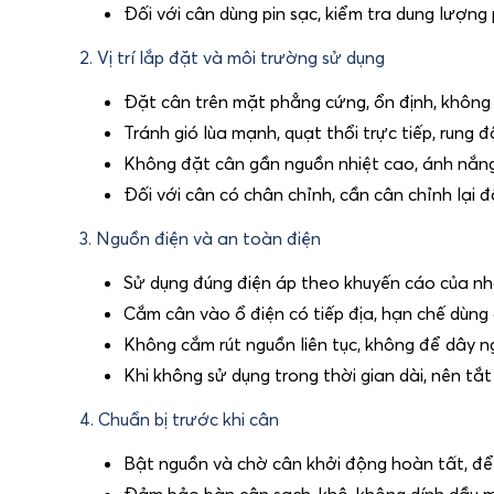
Đối với cân dùng pin sạc, kiểm tra dung lượng 
2. Vị trí lắp đặt và môi trường sử dụng
Đặt cân trên mặt phẳng cứng, ổn định, không 
Tránh gió lùa mạnh, quạt thổi trực tiếp, run
Không đặt cân gần nguồn nhiệt cao, ánh nắng
Đối với cân có chân chỉnh, cần cân chỉnh lại đ
3. Nguồn điện và an toàn điện
Sử dụng đúng điện áp theo khuyến cáo của nhà
Cắm cân vào ổ điện có tiếp địa, hạn chế dùng 
Không cắm rút nguồn liên tục, không để dây n
Khi không sử dụng trong thời gian dài, nên tắt
4. Chuẩn bị trước khi cân
Bật nguồn và chờ cân khởi động hoàn tất, để c
Đảm bảo bàn cân sạch, khô, không dính dầu mỡ,