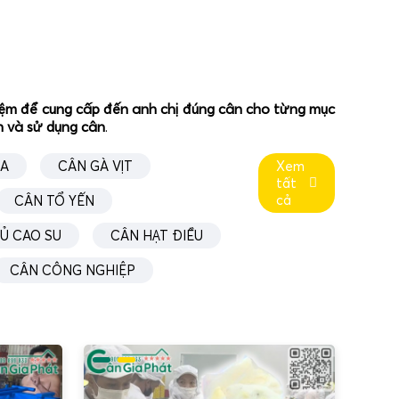
ghiệm để cung cấp đến anh chị đúng cân cho từng mục
ân và sử dụng cân
.
ÚA
CÂN GÀ VỊT
Xem
tất
cả
CÂN TỔ YẾN
Ủ CAO SU
CÂN HẠT ĐIỀU
CÂN CÔNG NGHIỆP