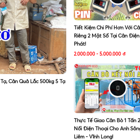
Tiết Kiệm Chi Phí Hơn Với C
Riêng 2 Mặt Số Tại Cân Điện
Phát!
2.000.000 - 5.000.000
đ
 Tạ, Cân Quả Lắc 500kg 5 Tạ
Thực Tế Giao Cân Bò 1 Tấn 
Nối Điện Thoại Cho Anh Sôn
Liêm - Vĩnh Long!