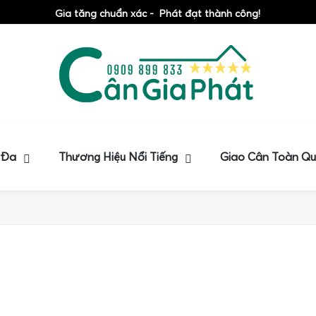
Gia tăng chuẩn xác - Phát đạt thành công!
 Đa
Thương Hiệu Nổi Tiếng
Giao Cân Toàn Q