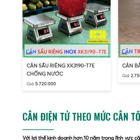
CÂN SẦU RIÊNG XK3190-T7E
CÂN BẮ
CHỐNG NƯỚC
Giá
2.75
Giá
5.720.000
CÂN ĐIỆN TỬ THEO MỨC CÂN TỐ
Với lợi thế kinh doanh hơn 10 năm trong lĩnh vực c