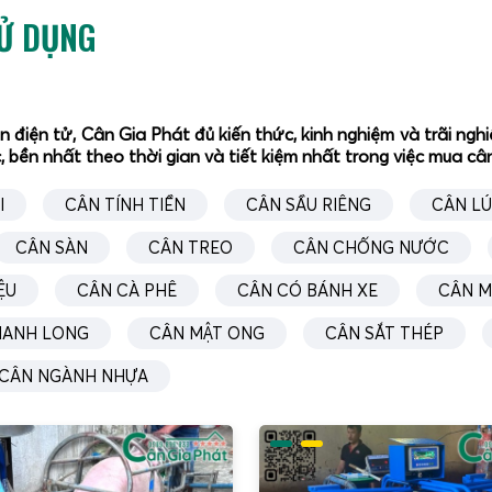
SỬ DỤNG
ân điện tử, Cân Gia Phát đủ kiến thức, kinh nghiệm và trãi n
, bền nhất theo thời gian và tiết kiệm nhất trong việc mua c
I
CÂN TÍNH TIỀN
CÂN SẦU RIÊNG
CÂN L
CÂN SÀN
CÂN TREO
CÂN CHỐNG NƯỚC
ỆU
CÂN CÀ PHÊ
CÂN CÓ BÁNH XE
CÂN M
HANH LONG
CÂN MẬT ONG
CÂN SẮT THÉP
CÂN NGÀNH NHỰA