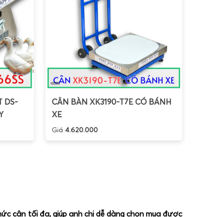
T DS-
CÂN BÀN XK3190-T7E CÓ BÁNH
Y
XE
Giá
4.620.000
 mức cân tối đa, giúp anh chị dễ dàng chọn mua được