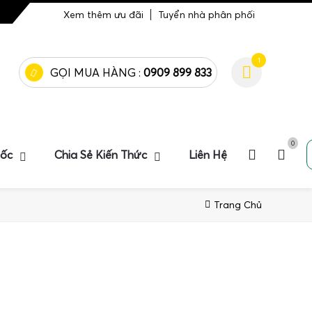
Xem thêm ưu đãi
Tuyển nhà phân phối
1
GỌI MUA HÀNG :
0909 899 833
0
uốc
Chia Sẻ Kiến Thức
Liên Hệ
Trang Chủ