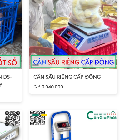
 DS-
CÂN SẦU RIÊNG CẤP ĐÔNG
Y
Giá
2.040.000