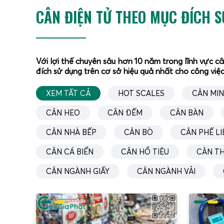
CÂN ĐIỆN TỬ THEO MỤC ĐÍCH 
Với lợi thế chuyên sâu hơn 10 năm trong lĩnh vực c
đích sử dụng trên cơ sở hiệu quả nhất cho công việc
XEM TẤT CẢ
HOT SCALES
CÂN MIN
CÂN HEO
CÂN ĐẾM
CÂN BÀN
CÂN NHÀ BẾP
CÂN BÒ
CÂN PHẾ LI
CÂN CÁ BIỂN
CÂN HỒ TIÊU
CÂN T
CÂN NGÀNH GIẤY
CÂN NGÀNH VẢI