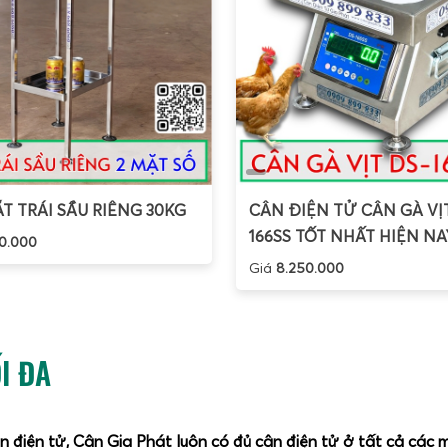
T TRÁI SẦU RIÊNG 30KG
CÂN ĐIỆN TỬ CÂN GÀ VỊ
166SS TỐT NHẤT HIỆN NA
0.000
Giá
8.250.000
I ĐA
ân điện tử, Cân Gia Phát luôn có đủ cân điện tử ở tất cả các