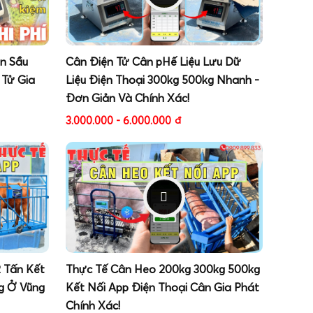
ân Sầu
Cân Điện Tử Cân pHế Liệu Lưu Dữ
 Tử Gia
Liệu Điện Thoại 300kg 500kg Nhanh -
Đơn Giản Và Chính Xác!
3.000.000 - 6.000.000
đ
2 Tấn Kết
Thực Tế Cân Heo 200kg 300kg 500kg
g Ở Vũng
Kết Nối App Điện Thoại Cân Gia Phát
Chính Xác!