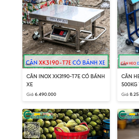
CÂN INOX XK3190-T7E CÓ BÁNH
CÂN HE
XE
500KG 
Giá
6.490.000
Giá
8.25