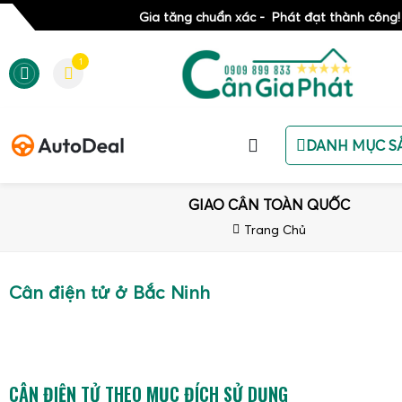
Gia tăng chuẩn xác - Phát đạt thành công!
1
DANH MỤC S
GIAO CÂN TOÀN QUỐC
Trang Chủ
Cân điện tử ở Bắc Ninh
CÂN ĐIỆN TỬ THEO MỤC ĐÍCH SỬ DỤNG