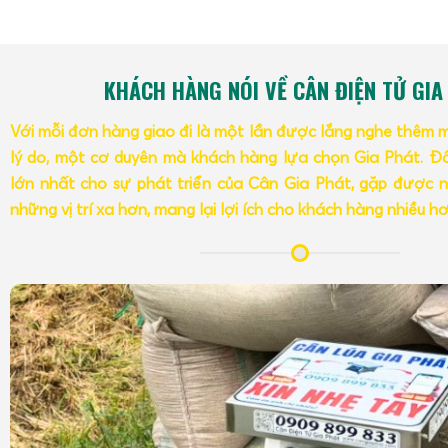
KHÁCH HÀNG NÓI VỀ CÂN ĐIỆN TỬ GIA
Với mỗi đơn hàng giao đi là một lần được lắng nghe thêm 
lý do, một cơ duyên mà khách hàng lựa chọn Gia Phát. Đâ
lớn nhất cho sự phát triển của Cân Gia Phát, gặp được n
những vị trí xa hơn, mang lại lợi ích cho khách hàng nhiều h