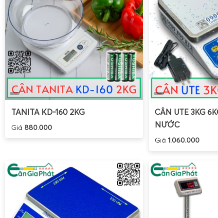
TANITA KD-160 2KG
CÂN UTE 3KG 6
NƯỚC
Giá
880.000
Giá
1.060.000