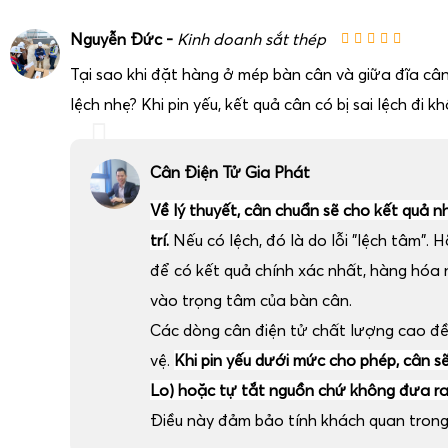
Nguyễn Đức -
Kinh doanh sắt thép
Tại sao khi đặt hàng ở mép bàn cân và giữa đĩa cân
lệch nhẹ? Khi pin yếu, kết quả cân có bị sai lệch đi k
Cân Điện Tử Gia Phát
Về lý thuyết, cân chuẩn sẽ cho kết quả n
trí.
Nếu có lệch, đó là do lỗi "lệch tâm". H
để có kết quả chính xác nhất, hàng hóa
vào trọng tâm của bàn cân.
Các dòng cân điện tử chất lượng cao đ
vệ.
Khi pin yếu dưới mức cho phép, cân sẽ 
Lo) hoặc tự tắt nguồn chứ không đưa ra 
Điều này đảm bảo tính khách quan trong 