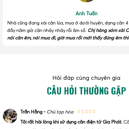
Anh Tuấn
Nhà cũng đang xài cân lúa, mua ở dưới huyện, dạng cân 
đầy năm giờ cân nhảy nhảy rồi âm số.
Chị hàng xóm xài C
nói cân êm, nói mua đi, giờ mua rồi mới thấy đúng êm thi
Hỏi đáp cùng chuyên gia
CÂU HỎI THƯỜNG GẶP
Trần Hằng -
Chủ tạp hóa
Tôi rất hài lòng khi sử dụng cân điện tử Gia Phát.
Câ