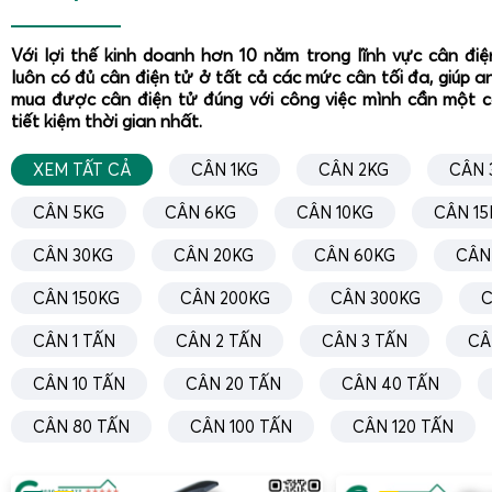
Với lợi thế kinh doanh hơn 10 năm trong lĩnh vực cân đi
luôn có đủ cân điện tử ở tất cả các mức cân tối đa, giúp a
mua được cân điện tử đúng với công việc mình cần một 
tiết kiệm thời gian nhất.
XEM TẤT CẢ
CÂN 1KG
CÂN 2KG
CÂN 
CÂN 5KG
CÂN 6KG
CÂN 10KG
CÂN 15
CÂN 30KG
CÂN 20KG
CÂN 60KG
CÂN
CÂN 150KG
CÂN 200KG
CÂN 300KG
C
CÂN 1 TẤN
CÂN 2 TẤN
CÂN 3 TẤN
CÂ
CÂN 10 TẤN
CÂN 20 TẤN
CÂN 40 TẤN
CÂN 80 TẤN
CÂN 100 TẤN
CÂN 120 TẤN