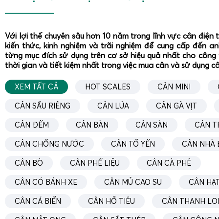
Với lợi thế chuyên sâu hơn 10 năm trong lĩnh vực cân điện 
kiến thức, kinh nghiệm và trãi nghiệm để cung cấp đến a
từng mục đích sử dụng trên cơ sở hiệu quả nhất cho công 
thời gian và tiết kiệm nhất trong việc mua cân và sử dụng c
XEM TẤT CẢ
HOT SCALES
CÂN MINI
CÂN SẦU RIÊNG
CÂN LÚA
CÂN GÀ VỊT
CÂN ĐẾM
CÂN BÀN
CÂN SÀN
CÂN T
CÂN CHỐNG NƯỚC
CÂN TỔ YẾN
CÂN NHÀ 
CÂN BÒ
CÂN PHẾ LIỆU
CÂN CÀ PHÊ
CÂN CÓ BÁNH XE
CÂN MỦ CAO SU
CÂN HẠT
CÂN CÁ BIỂN
CÂN HỒ TIÊU
CÂN THANH LO