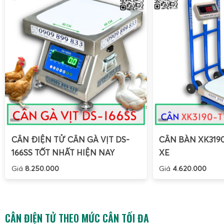
CÂN ĐIỆN TỬ CÂN GÀ VỊT DS-
CÂN BÀN XK319
166SS TỐT NHẤT HIỆN NAY
XE
Giá
8.250.000
Giá
4.620.000
CÂN ĐIỆN TỬ THEO MỨC CÂN TỐI ĐA