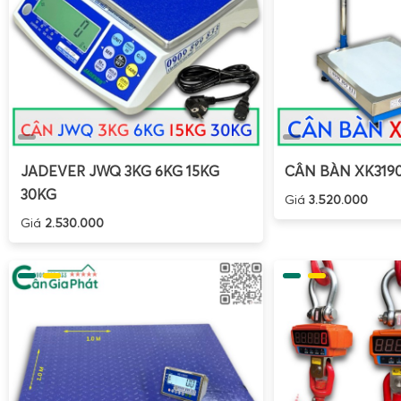
JADEVER JWQ 3KG 6KG 15KG
CÂN BÀN XK319
30KG
Giá
3.520.000
Giá
2.530.000