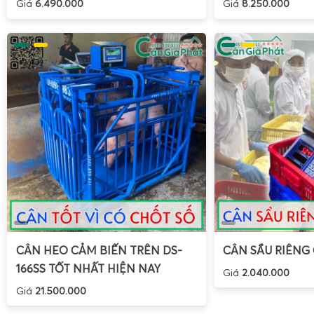
Giá
6.490.000
Giá
8.250.000
CÂN HEO CẢM BIẾN TRÊN DS-
CÂN SẦU RIÊNG
166SS TỐT NHẤT HIỆN NAY
Giá
2.040.000
Giá
21.500.000