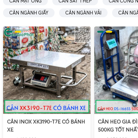
CÂN MẬT ONG
CÂN SẮT THÉP
CÂN CÔNG N
CÂN NGÀNH GIẤY
CÂN NGÀNH VẢI
CÂN NG
CÂN INOX XK3190-T7E CÓ BÁNH
CÂN HEO GIA ĐÌ
XE
500KG TỐT NHẤ