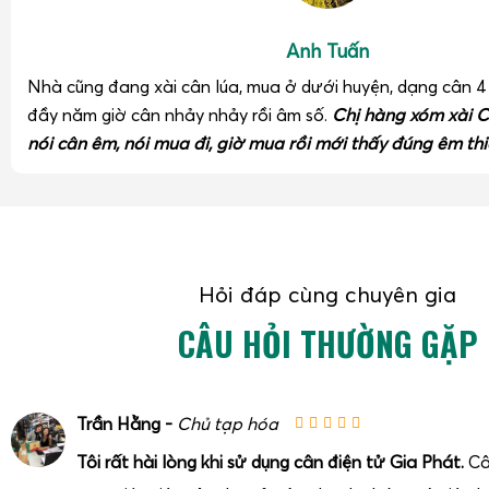
Anh Tuấn
Nhà cũng đang xài cân lúa, mua ở dưới huyện, dạng cân 
đầy năm giờ cân nhảy nhảy rồi âm số.
Chị hàng xóm xài C
nói cân êm, nói mua đi, giờ mua rồi mới thấy đúng êm thi
Hỏi đáp cùng chuyên gia
CÂU HỎI THƯỜNG GẶP
Trần Hằng -
Chủ tạp hóa
Tôi rất hài lòng khi sử dụng cân điện tử Gia Phát.
Câ