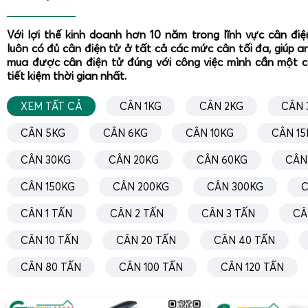
Với lợi thế kinh doanh hơn 10 năm trong lĩnh vực cân đi
luôn có đủ cân điện tử ở tất cả các mức cân tối đa, giúp a
mua được cân điện tử đúng với công việc mình cần một 
tiết kiệm thời gian nhất.
XEM TẤT CẢ
CÂN 1KG
CÂN 2KG
CÂN 
CÂN 5KG
CÂN 6KG
CÂN 10KG
CÂN 15
CÂN 30KG
CÂN 20KG
CÂN 60KG
CÂN
CÂN 150KG
CÂN 200KG
CÂN 300KG
C
CÂN 1 TẤN
CÂN 2 TẤN
CÂN 3 TẤN
CÂ
CÂN 10 TẤN
CÂN 20 TẤN
CÂN 40 TẤN
CÂN 80 TẤN
CÂN 100 TẤN
CÂN 120 TẤN