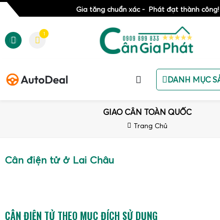
Gia tăng chuẩn xác - Phát đạt thành công!
1
DANH MỤC S
GIAO CÂN TOÀN QUỐC
Trang Chủ
Cân điện tử ở Lai Châu
CÂN ĐIỆN TỬ THEO MỤC ĐÍCH SỬ DỤNG