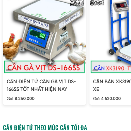
CÂN ĐIỆN TỬ CÂN GÀ VỊT DS-
CÂN BÀN XK319
166SS TỐT NHẤT HIỆN NAY
XE
Giá
8.250.000
Giá
4.620.000
CÂN ĐIỆN TỬ THEO MỨC CÂN TỐI ĐA