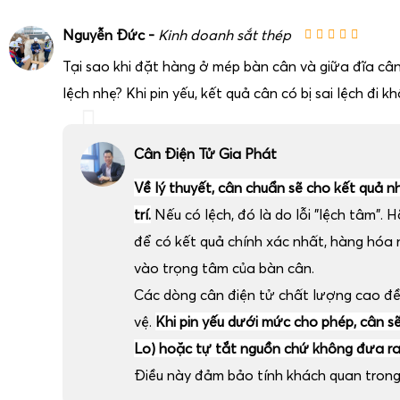
Nguyễn Đức -
Kinh doanh sắt thép
Tại sao khi đặt hàng ở mép bàn cân và giữa đĩa cân
lệch nhẹ? Khi pin yếu, kết quả cân có bị sai lệch đi k
Cân Điện Tử Gia Phát
Về lý thuyết, cân chuẩn sẽ cho kết quả n
trí.
Nếu có lệch, đó là do lỗi "lệch tâm". H
để có kết quả chính xác nhất, hàng hóa
vào trọng tâm của bàn cân.
Các dòng cân điện tử chất lượng cao đ
vệ.
Khi pin yếu dưới mức cho phép, cân sẽ 
Lo) hoặc tự tắt nguồn chứ không đưa ra 
Điều này đảm bảo tính khách quan trong 