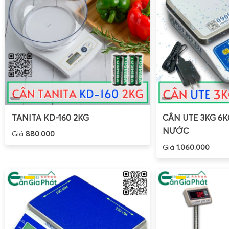
TANITA KD-160 2KG
CÂN UTE 3KG 6
NƯỚC
Giá
880.000
Giá
1.060.000