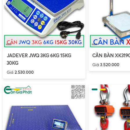
JADEVER JWQ 3KG 6KG 15KG
CÂN BÀN XK319
30KG
Giá
3.520.000
Giá
2.530.000