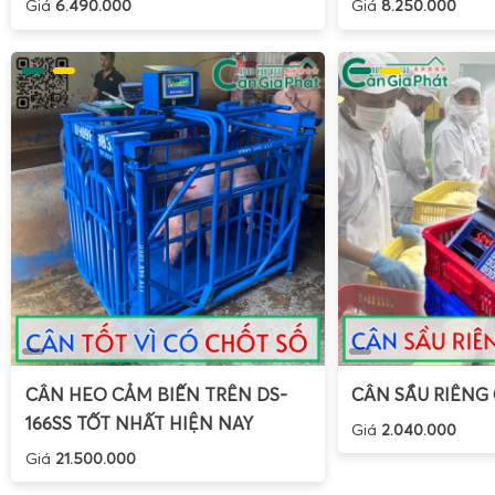
Giá
6.490.000
Giá
8.250.000
CÂN HEO CẢM BIẾN TRÊN DS-
CÂN SẦU RIÊNG
166SS TỐT NHẤT HIỆN NAY
Giá
2.040.000
Giá
21.500.000