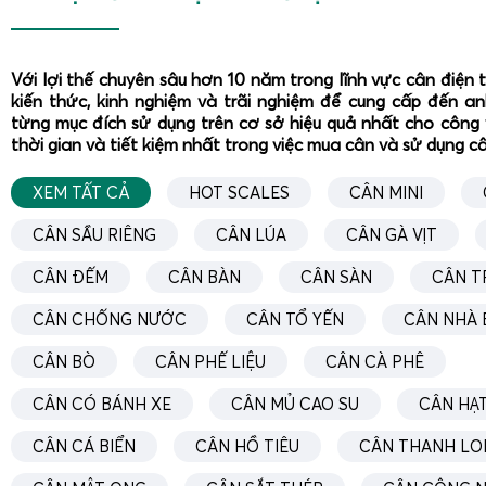
Với lợi thế chuyên sâu hơn 10 năm trong lĩnh vực cân điện 
kiến thức, kinh nghiệm và trãi nghiệm để cung cấp đến a
từng mục đích sử dụng trên cơ sở hiệu quả nhất cho công 
thời gian và tiết kiệm nhất trong việc mua cân và sử dụng c
XEM TẤT CẢ
HOT SCALES
CÂN MINI
CÂN SẦU RIÊNG
CÂN LÚA
CÂN GÀ VỊT
CÂN ĐẾM
CÂN BÀN
CÂN SÀN
CÂN T
CÂN CHỐNG NƯỚC
CÂN TỔ YẾN
CÂN NHÀ 
CÂN BÒ
CÂN PHẾ LIỆU
CÂN CÀ PHÊ
CÂN CÓ BÁNH XE
CÂN MỦ CAO SU
CÂN HẠT
CÂN CÁ BIỂN
CÂN HỒ TIÊU
CÂN THANH LO