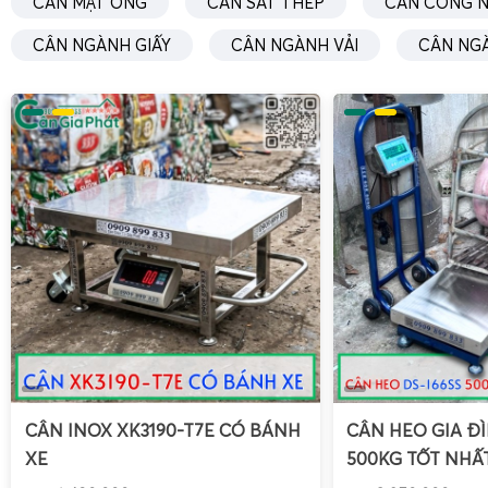
CÂN MẬT ONG
CÂN SẮT THÉP
CÂN CÔNG N
CÂN NGÀNH GIẤY
CÂN NGÀNH VẢI
CÂN NG
CÂN INOX XK3190-T7E CÓ BÁNH
CÂN HEO GIA ĐÌ
XE
500KG TỐT NHẤ