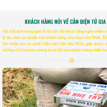
KHÁCH HÀNG NÓI VỀ CÂN ĐIỆN TỬ GIA
Với mỗi đơn hàng giao đi là một lần được lắng nghe thêm 
lý do, một cơ duyên mà khách hàng lựa chọn Gia Phát. Đâ
lớn nhất cho sự phát triển của Cân Gia Phát, gặp được n
những vị trí xa hơn, mang lại lợi ích cho khách hàng nhiều h