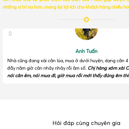
những vị trí xa hơn, mang lại lợi ích cho khách hàng nhiều h
Anh Tuấn
Nhà cũng đang xài cân lúa, mua ở dưới huyện, dạng cân 
đầy năm giờ cân nhảy nhảy rồi âm số.
Chị hàng xóm xài C
nói cân êm, nói mua đi, giờ mua rồi mới thấy đúng êm thi
Hỏi đáp cùng chuyên gia