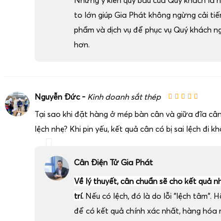
to lớn giúp Gia Phát không ngừng cải ti
phẩm và dịch vụ để phục vụ Quý khách n
hơn.
Nguyễn Đức -
Kinh doanh sắt thép
Tại sao khi đặt hàng ở mép bàn cân và giữa đĩa cân
lệch nhẹ? Khi pin yếu, kết quả cân có bị sai lệch đi k
Cân Điện Tử Gia Phát
Về lý thuyết, cân chuẩn sẽ cho kết quả n
trí.
Nếu có lệch, đó là do lỗi "lệch tâm". H
để có kết quả chính xác nhất, hàng hóa