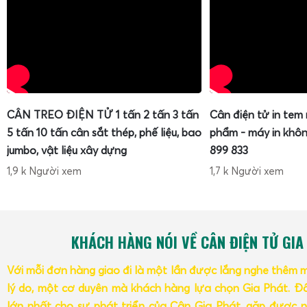
CÂN TREO ĐIỆN TỬ 1 tấn 2 tấn 3 tấn
Cân điện tử in tem
5 tấn 10 tấn cân sắt thép, phế liệu, bao
phẩm - máy in khôn
jumbo, vật liệu xây dựng
899 833
1,9 k Người xem
1,7 k Người xem
KHÁCH HÀNG NÓI VỀ CÂN ĐIỆN TỬ GIA
Với mỗi đơn hàng giao đi là một lần được lắng nghe thêm 
lý do, một cơ duyên mà khách hàng lựa chọn Gia Phát. Đâ
lớn nhất cho sự phát triển của Cân Gia Phát, gặp được n