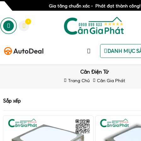
Gia tăng chuẩn xác - Phát đạt thành công!
1
DANH MỤC S
Cân Điện Tử
Trang Chủ
Cân Gia Phát
Sắp xếp