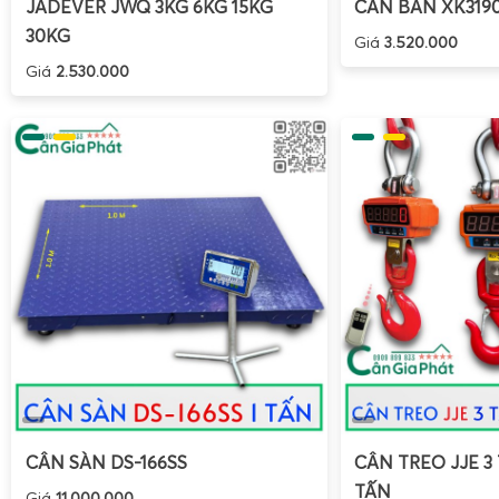
JADEVER JWQ 3KG 6KG 15KG
CÂN BÀN XK319
30KG
Giá
3.520.000
Giá
2.530.000
CÂN SÀN DS-166SS
CÂN TREO JJE 3 
TẤN
Giá
11.000.000