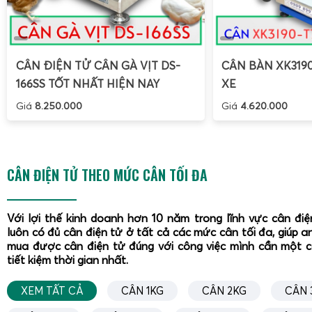
CÂN ĐIỆN TỬ CÂN GÀ VỊT DS-
CÂN BÀN XK319
166SS TỐT NHẤT HIỆN NAY
XE
Giá
8.250.000
Giá
4.620.000
CÂN ĐIỆN TỬ THEO MỨC CÂN TỐI ĐA
Với lợi thế kinh doanh hơn 10 năm trong lĩnh vực cân đi
luôn có đủ cân điện tử ở tất cả các mức cân tối đa, giúp a
mua được cân điện tử đúng với công việc mình cần một 
tiết kiệm thời gian nhất.
XEM TẤT CẢ
CÂN 1KG
CÂN 2KG
CÂN 