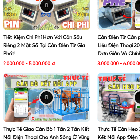
Tiết Kiệm Chi Phí Hơn Với Cân Sầu
Cân Điện Tử Cân 
Riêng 2 Mặt Số Tại Cân Điện Tử Gia
Liệu Điện Thoại 3
Phát!
Đơn Giản Và Chín
2.000.000 - 5.000.000
đ
3.000.000 - 6.000.
Thực Tế Giao Cân Bò 1 Tấn 2 Tấn Kết
Thực Tế Cân Heo 
Nối Điện Thoại Cho Anh Sông Ở Vũng
Kết Nối App Điện 