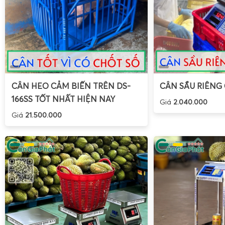
CÂN HEO CẢM BIẾN TRÊN DS-
CÂN SẦU RIÊNG
166SS TỐT NHẤT HIỆN NAY
Giá
2.040.000
Giá
21.500.000