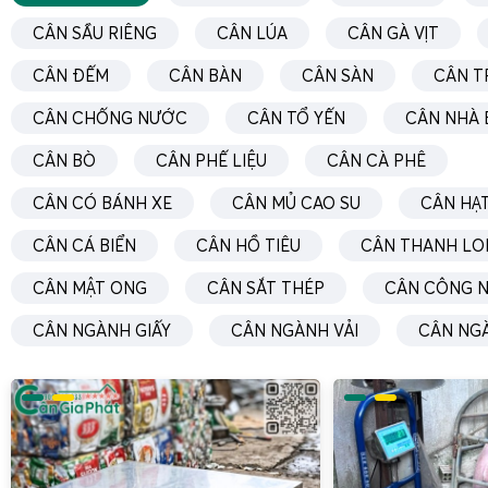
CÂN SẦU RIÊNG
CÂN LÚA
CÂN GÀ VỊT
CÂN ĐẾM
CÂN BÀN
CÂN SÀN
CÂN T
CÂN CHỐNG NƯỚC
CÂN TỔ YẾN
CÂN NHÀ 
CÂN BÒ
CÂN PHẾ LIỆU
CÂN CÀ PHÊ
CÂN CÓ BÁNH XE
CÂN MỦ CAO SU
CÂN HẠT
CÂN CÁ BIỂN
CÂN HỒ TIÊU
CÂN THANH LO
CÂN MẬT ONG
CÂN SẮT THÉP
CÂN CÔNG N
CÂN NGÀNH GIẤY
CÂN NGÀNH VẢI
CÂN NG