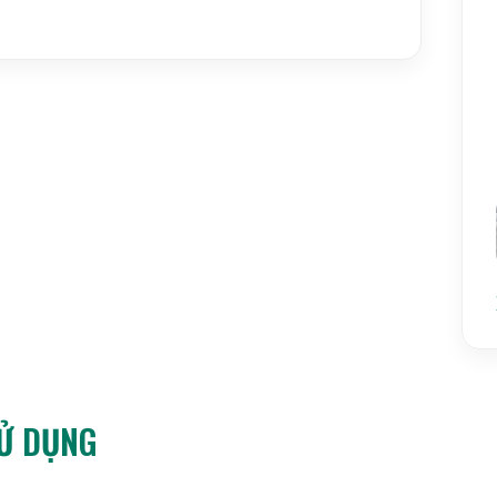
p các chế độ cân phù hợp với các loại hải sản như
ói và kiểm soát chất lượng.
3kg 6kg 15kg 30kg chi tiết
SỬ DỤNG