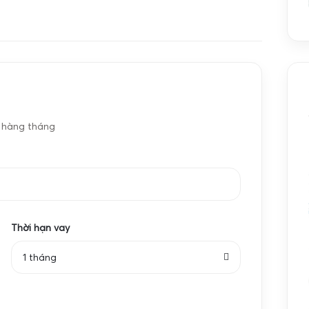
c
Cân hóa chất
e hàng tháng
ẩm cân điện tử cao cấp được thiết kế đặc biệt để
đặc biệt là trong ngành thủy sản và thực phẩm. Với
ông chỉ giúp người dùng cân chính xác các loại hải
 thịt heo, thịt bò, thịt gà trong điều kiện làm việc
Thời hạn vay
Taiwan – thương hiệu nổi tiếng về cân điện tử chất
.
1 tháng
WP 3kg 6kg 15kg 30kg