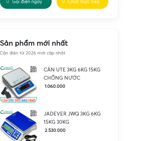
Gọi điện ngay
Chat trực tiếp
Sản phẩm mới nhất
Cân điện tử 2026 mới cập nhật
CÂN UTE 3KG 6KG 15KG
CHỐNG NƯỚC
1.060.000
JADEVER JWQ 3KG 6KG
15KG 30KG
2.530.000