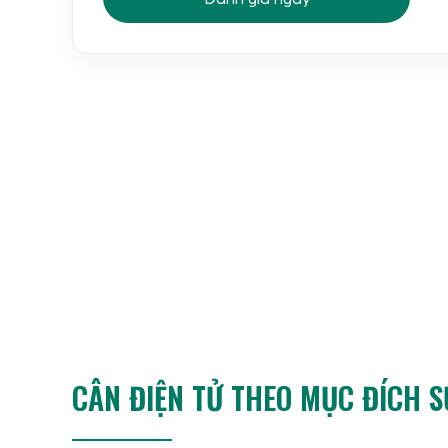
Chức năng cân
thủy sản
chuyên dụng:
Tích hợ
cá, tôm, mực, giúp tối ưu hóa quy trình đóng g
Hướng dẫn sử dụng cân điện tử Jadever JWP 
CÂN ĐIỆN TỬ THEO MỤC ĐÍCH 