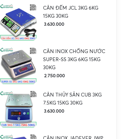
CÂN ĐẾM JCL 3KG 6KG
15KG 30KG
3.630.000
CÂN INOX CHỐNG NƯỚC
SUPER-SS 3KG 6KG 15KG
30KG
2.750.000
CÂN THỦY SẢN CUB 3KG
7.5KG 15KG 30KG
3.630.000
CÂN INOX JADEVER JWP