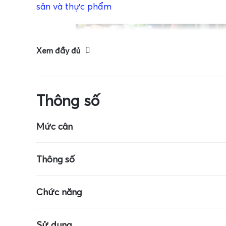
sản và thực phẩm
Xem đầy đủ
Thông số
Mức cân
Kích thước cân: 7cm x 4cm
Mức cân tối 
Thông số
Cân dùng pin CR-2032
Màn hình LCD
Chức năng
Đơn vị: g, ct, oz, ozt, dwt, pcs
Cân vàng
Cân trang sứ
Sử dụng