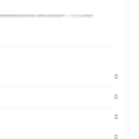
đa: 100g
Độ chính xác: 0.01g
 có đèn nền
Đơn vị: g, ct, oz, ozt, dwt, pcs
c
Cân hóa chất