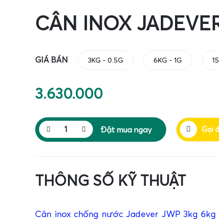
CÂN INOX JADEVE
GIÁ BÁN
3KG - 0.5G
6KG - 1G
1
3.630.000
Đặt mua ngay
Gọi 
THÔNG SỐ KỸ THUẬT
Cân inox chống nước Jadever JWP 3kg 6kg 1