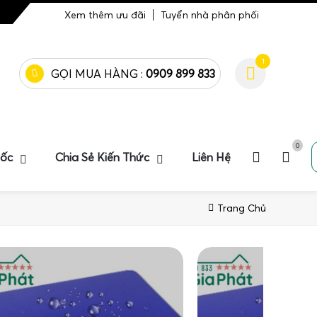
Xem thêm ưu đãi
Tuyển nhà phân phối
1
GỌI MUA HÀNG :
0909 899 833
0
uốc
Chia Sẻ Kiến Thức
Liên Hệ
Trang Chủ