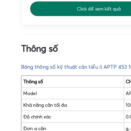
Click để xem kết quả
Thông số
Bảng thông số kỹ thuật cân tiểu li APTP 453 
Thông số
Ch
Model
AP
Trong thế giới cân điện tử, sự chính xác là yếu tố
Khả năng cân tối đa
10
bật với tiêu chuẩn chính xác cực cao mà còn sở hữu
Độ chính xác
0.
Chính vì thế, sản phẩm này đang chiếm lĩnh thị trư
Điện Tử Gia Phát.
Đơn vị cân
g, 