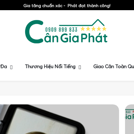
Gia tăng chuẩn xác - Phát đạt thành công!
 Đa
Thương Hiệu Nổi Tiếng
Giao Cân Toàn Q