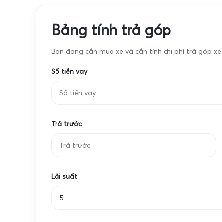
Cân định lượng mẫu
khó tính nhất.
Anh chị đang tìm kiếm một chiếc cân nhỏ gọn, chí
Bảng tính trả góp
phẩm APTP-453 100g để có thêm nhiều lựa chọn ph
Bạn đang cần mua xe và cần tính chi phí trả góp x
Cân điện tử mini APTP 453 100g độ chính xác
nay.
Số tiền vay
Trả trước
Lãi suất