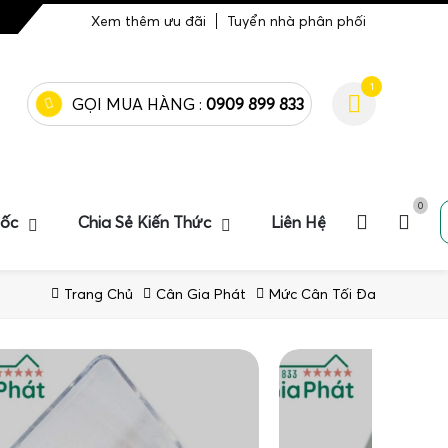
Xem thêm ưu đãi
Tuyển nhà phân phối
1
GỌI MUA HÀNG :
0909 899 833
0
uốc
Chia Sẻ Kiến Thức
Liên Hệ
Trang Chủ
Cân Gia Phát
Mức Cân Tối Đa