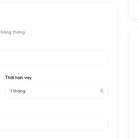
nh xác và giá cả hợp lý? Hãy khám phá ngay về sản
ù hợp với nhu cầu của mình.
e hàng tháng
 0.01g đang là cân tiểu li nhỏ gọn nhất hiện
Thời hạn vay
1 tháng