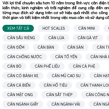
thường từ 0,5 kg đến 1 kg, đáp ứng tốt nhu cầu theo dõi tă
Với lợi thế chuyên sâu hơn 10 năm trong lĩnh vực cân điện 
khẩu phần ăn, lập kế hoạch xuất bán.
kiến thức, kinh nghiệm và trãi nghiệm để cung cấp đến a
từng mục đích sử dụng trên cơ sở hiệu quả nhất cho công 
Cân bò DS-166SS cảm biến trên 2 tấn
thời gian và tiết kiệm nhất trong việc mua cân và sử dụng c
Cân bò DS-166SS cảm biến trên
2 tấn
phù hợp với:
XEM TẤT CẢ
HOT SCALES
CÂN MINI
Trang trại quy mô lớn,
cân bò trọng lượng lớn hoặc 
CÂN SẦU RIÊNG
CÂN LÚA
CÂN GÀ VỊT
cùng lúc.
CÂN ĐẾM
CÂN BÀN
CÂN SÀN
CÂN T
Trạm thu mua, lò mổ, doanh nghiệp chế biến thịt.
Đơn vị cần cân cả bò, trâu, heo với tải trọng lớn, tần 
CÂN CHỐNG NƯỚC
CÂN TỔ YẾN
CÂN NHÀ 
Phiên bản 2 tấn có khung sàn chắc chắn hơn, kích thước rộn
CÂN BÒ
CÂN PHẾ LIỆU
CÂN CÀ PHÊ
va đập mạnh khi bò nhảy lên xuống. Độ chia vẫn được tố
CÂN CÓ BÁNH XE
CÂN MỦ CAO SU
CÂN HẠT
chính xác, giúp chủ trang trại kiểm soát chính xác trọng lượ
khi giao dịch mua bán.
CÂN CÁ BIỂN
CÂN HỒ TIÊU
CÂN THANH LO
Tính năng nổi bật: chốt số, bánh xe di chuyển, tủ ch
CÂN MẬT ONG
CÂN SẮT THÉP
CÂN CÔNG N
CÂN NGÀNH GIẤY
CÂN NGÀNH VẢI
CÂN NG
Bên cạnh cấu tạo cơ khí và cảm biến,
cân điện tử cân bò