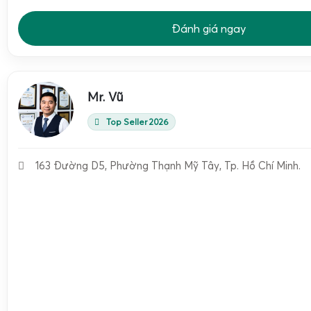
Đánh giá ngay
Mr. Vũ
Cấu tạo của
cân bò DS-166SS cảm biến trên
được nghiên cứ
Top Seller 2026
môi trường chăn nuôi: ẩm ướt, nhiều chất ăn mòn, nhiều côn
súc di chuyển mạnh, dễ va đập. Từng chi tiết đều được t
163 Đường D5, Phường Thạnh Mỹ Tây, Tp. Hồ Chí Minh.
bền và độ chính xác lâu dài.
Khung sàn cân chịu lực cao, bền hơn cân bò thông 
Khung sàn của
cân bò DS-166SS
được chế tạo từ thép 
xương chịu lực, hàn chắc chắn, hạn chế cong vênh khi bò
chuyển mạnh. Bề mặt sàn thường được làm nhám hoặc dậ
giúp bò đứng vững, giảm nguy cơ té ngã, hạn chế stress cho 
So với các loại cân bò thông thường khác sử dụng khung mỏn