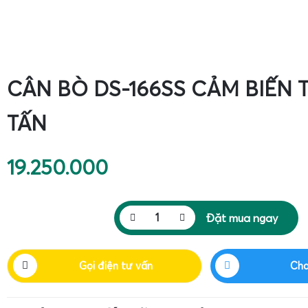
CÂN BÒ DS-166SS CẢM BIẾN 
TẤN
19.250.000
Đặt mua ngay
Gọi điện tư vấn
Cha