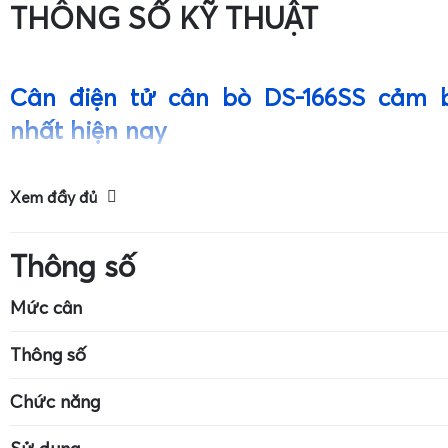
THÔNG SỐ KỸ THUẬT
Cân điện tử cân bò DS-166SS cảm b
nhất hiện nay
Giới thiệu tổng quan về cân điện tử cân bò DS-166SS
Xem đầy đủ
Thông số
Mức cân
Kích thước cân: 7cm x 4cm
Mức cân tối đa: 
Thông số
Độ chính xác: 0.01g
Cân dùng pin CR-2032
Màn hình LCD có
Chức năng
Đơn vị: g, ct, oz, ozt, dwt, pcs
Đơn vị: g, ct, oz,
Cân vàng
Cân trang sức