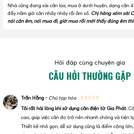
Nhà cũng đang xài cân lúa, mua ở dưới huyện, dạng cân 
đầy năm giờ cân nhảy nhảy rồi âm số.
Chị hàng xóm xài C
nói cân êm, nói mua đi, giờ mua rồi mới thấy đúng êm thi
Hỏi đáp cùng chuyên gia
CÂU HỎI THƯỜNG GẶP
Trần Hằng -
Chủ tạp hóa
Tôi rất hài lòng khi sử dụng cân điện tử Gia Phát.
Câ
cao, giúp việc cân đo trở nên nhanh chóng và tiện lợ
Thiết kế nhỏ gọn, dễ sử dụng cũng là điểm cộng lớn