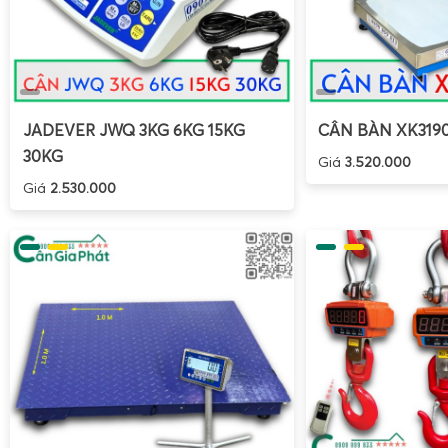
JADEVER JWQ 3KG 6KG 15KG
CÂN BÀN XK319
30KG
Giá
3.520.000
Giá
2.530.000