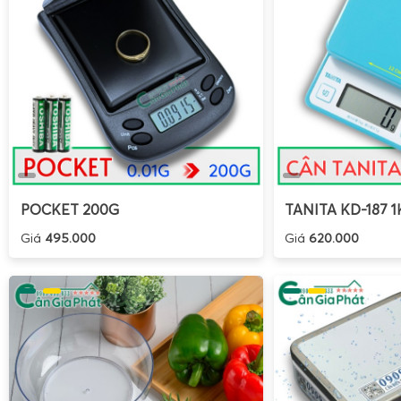
Dịch vụ lắp đặt, hiệu chuẩn, hướng dẫn sử dụng
tận
hoạt động chính xác ngay từ đầu.
Chế độ bảo hành, bảo trì dài hạn
, hỗ trợ kỹ thuật nha
Nhờ đội ngũ kỹ thuật giàu kinh nghiệm trong lĩnh vực cân
Cân Điện Tử Gia Phát
không chỉ bán sản phẩm mà còn đồ
hàng trong suốt quá trình sử dụng, tối ưu hiệu quả đầu tư
yên tâm mua ở Cân Điện Tử Gia Phát
khi cần một bộ
cân 
166SS cảm biến trên tốt nhất hiện nay
, bền bỉ, chính xác, í
POCKET 200G
TANITA KD-187 1
tiền sửa cân trong thời gian dài.
Giá
495.000
Giá
620.000