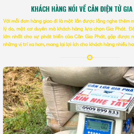
KHÁCH HÀNG NÓI VỀ CÂN ĐIỆN TỬ GIA
Với mỗi đơn hàng giao đi là một lần được lắng nghe thêm 
lý do, một cơ duyên mà khách hàng lựa chọn Gia Phát. Đâ
lớn nhất cho sự phát triển của Cân Gia Phát, gặp được n
những vị trí xa hơn, mang lại lợi ích cho khách hàng nhiều h