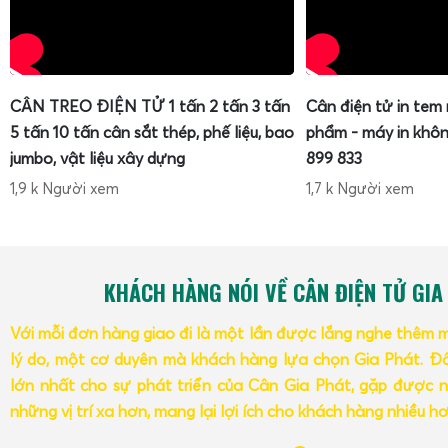
CÂN TREO ĐIỆN TỬ 1 tấn 2 tấn 3 tấn
Cân điện tử in tem
5 tấn 10 tấn cân sắt thép, phế liệu, bao
phẩm - máy in khôn
jumbo, vật liệu xây dựng
899 833
1,9 k Người xem
1,7 k Người xem
KHÁCH HÀNG NÓI VỀ CÂN ĐIỆN TỬ GIA
Với mỗi đơn hàng giao đi là một lần được lắng nghe thêm 
lý do, một cơ duyên mà khách hàng lựa chọn Gia Phát. Đâ
lớn nhất cho sự phát triển của Cân Gia Phát, gặp được n
những vị trí xa hơn, mang lại lợi ích cho khách hàng nhiều h