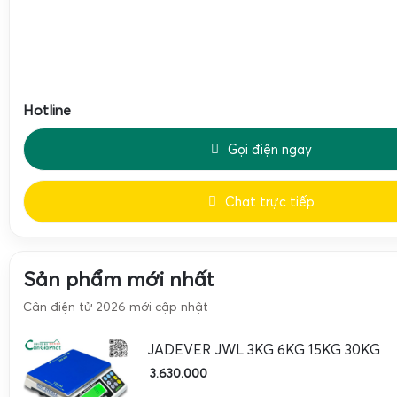
hỏng. Khung liền khối chịu lực tốt hơn khi đặt bao tải nặ
mật ong, sọt sầu riêng, bao cà phê, bao tiêu, bao hạt điều.
Đối với các điểm
cân phế liệu
, hàng hóa thường sắc nhọn,
loại, dầu mỡ. Thiết kế bít bùng giúp bảo vệ loadcell và mạ
Hotline
tác nhân ăn mòn, kéo dài tuổi thọ cân. Mặt bàn cân có t
inox hoặc thép dày để chống móp, chống thủng khi đặt vật 
Gọi điện ngay
Thông số kỹ thuật cân điện tử XK3190-T7E 60kg 1
Chat trực tiếp
300kg 500kg
Bảng thông số kỹ thuật dưới đây giúp người dùng lựa chọn
và kích thước bàn cân phù hợp với nhu cầu thực tế, từ c
Sản phẩm mới nhất
heo chốt số.
Cân điện tử 2026 mới cập nhật
Thông số
Giá trị / Tùy chọn
JADEVER JWL 3KG 6KG 15KG 30KG
Model bộ chỉ thị
XK3190-T7E
3.630.000