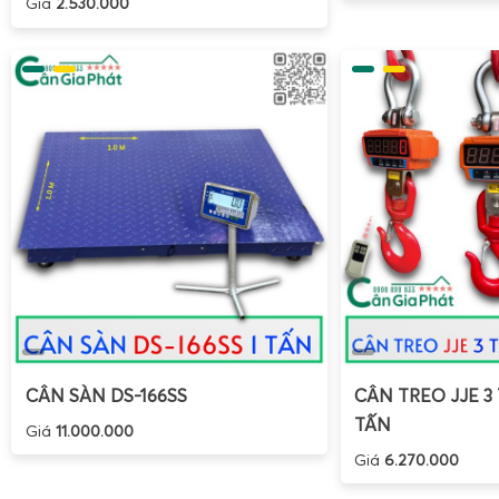
Giá
2.530.000
Không để nước đọng lâu trên mặt bàn cân, dù cân
nước tương đương IP55.
Không quá tải: tránh đặt hàng hóa vượt quá 120–130% t
dụ cân 300kg không nên đặt trên 360–390kg).
Tránh va đập mạnh, ném vật nặng từ trên cao xuống b
Vệ sinh định kỳ, tránh để bụi, nông sản, phế liệu kẹt 
cơ khí.
Sạc pin đúng cách, không để pin cạn kiệt hoàn toàn tro
Hướng dẫn hiệu chuẩn cân điện tử XK3190-T7E
Hướng dẫn hiệu chuẩn cân điện tử XK3190-T7E
giúp người 
điều chỉnh lại độ chính xác khi cân có dấu hiệu sai lệch sau t
CÂN SÀN DS-166SS
CÂN TREO JJE 3 
di dời vị trí, hoặc thay loadcell, thay bộ chỉ thị.
TẤN
Giá
11.000.000
Các bước hiệu chuẩn cơ bản (tham khảo)
Giá
6.270.000
Lưu ý: Quy trình chi tiết có thể khác nhau tùy phiên bản p