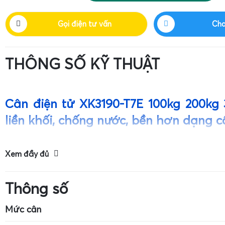
Gọi điện tư vấn
Cha
THÔNG SỐ KỸ THUẬT
Cân điện tử XK3190-T7E 100kg 200kg
liền khối, chống nước, bền hơn dạng c
Giới thiệu tổng quan về cân điện tử XK3190-T7E liền 
Xem đầy đủ
Thông số
Mức cân