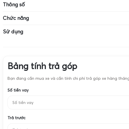
Kích thước cân: 7cm x 4cm
Mức cân tối đa: 
Thông số
Độ chính xác: 0.01g
Cân dùng pin CR-2032
Màn hình LCD có
Chức năng
Đơn vị: g, ct, oz, ozt, dwt, pcs
Đơn vị: g, ct, oz,
Cân vàng
Cân trang sức
Sử dụng
Cân hóa chất
Cân định lượng 
Cân vàng
Cân trang sức
Cân hóa chất
Cân định lượng 
Bảng tính trả góp
Bạn đang cần mua xe và cần tính chi phí trả góp xe hàng thán
Số tiền vay
Trả trước