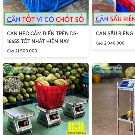
hết nhu cầu cân bao, thùng, kiện hàng, pallet nhỏ. Màn hình
nhân, thủ kho, lái xe dễ dàng quan sát kết quả mà không cần
Mua cân điện tử XK3190-T7E 100kg 200kg 300kg 5
Tử Gia Phát
CÂN HEO CẢM BIẾN TRÊN DS-
CÂN SẦU RIÊNG
166SS TỐT NHẤT HIỆN NAY
Giá
2.040.000
Giá
21.500.000