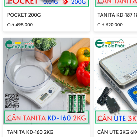
POCKET 200G
TANITA KD-187 1
Giá
495.000
Giá
620.000
Để khai thác tối đa độ bền và độ chính xác của
cân điện t
200kg 300kg 500kg liền khối
, người dùng cần nắm vững c
và lưu ý trong quá trình vận hành.
Các bước sử dụng cơ bản
Đặt cân đúng vị trí
: Chọn mặt phẳng cứng, chắc, kh
gần nguồn nhiệt, nguồn rung, quạt công suất lớn. Đ
tiếp xúc đều với mặt sàn.
Kết nối nguồn
: Cắm adapter vào nguồn 220V nếu dù
TANITA KD-160 2KG
CÂN UTE 3KG 6