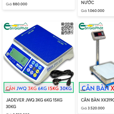
đảm bảo pin đã được sạc đầy trước khi sử dụng lưu đ
NƯỚC
Giá
880.000
Bật nguồn
: Nhấn phím ON/OFF trên bộ chỉ thị XK319
Giá
1.060.000
khởi động, hiển thị 0.000 hoặc 0.
Zero cân
: Nếu màn hình không về 0, nhấn phím Z
trạng thái không tải.
Trừ bì (Tare)
: Đặt bao, thùng, lồng trống lên bàn cân
phím TARE. Màn hình về 0, lúc này cân chỉ hiển thị 
bên trong.
Tiến hành cân
: Cho hàng hóa lên cân (nông sản, phế li
riêng, hạt điều, cà phê, tiêu, heo trong lồng), chờ số
quả.
Giữ số (nếu cần)
: Với hàng hóa hoặc vật nuôi còn d
dụng chức năng HOLD (nếu được kích hoạt) để giữ lại g
Tắt cân
: Sau khi sử dụng, nhấn ON/OFF để tắt, trán
liên tục khi không cần thiết, giúp tăng tuổi thọ pin.
JADEVER JWQ 3KG 6KG 15KG
CÂN BÀN XK319
30KG
Giá
3.520.000
Lưu ý để tăng độ bền và độ chính xác