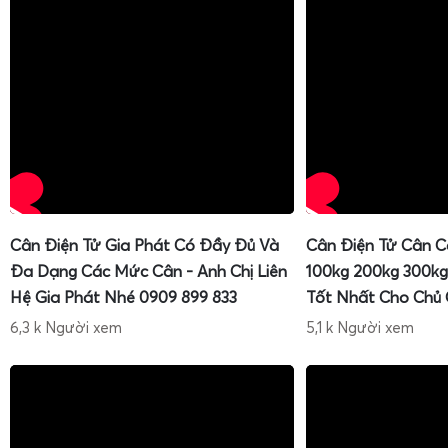
phuy vừa, kiện hàng trung bình.
300kg, 500kg
: phù hợp cân phế liệu, lồng heo lớn, p
sản số lượng lớn, hàng hóa cồng kềnh.
Việc chọn đúng tải trọng giúp cân làm việc trong vùng t
loadcell, giảm nguy cơ quá tải, đồng thời đảm bảo độ chia
thô, không quá nhạy gây khó đọc số.
Cân Điện Tử Gia Phát Có Đầy Đủ Và
Cân Điện Tử Cân C
Đa Dạng Các Mức Cân - Anh Chị Liên
100kg 200kg 300kg
Hệ Gia Phát Nhé 0909 899 833
Tốt Nhất Cho Chủ
6,3 k Người xem
5,1 k Người xem