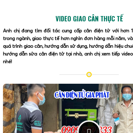
T7E, người dùng nên tham khảo thêm tài liệu kỹ thuật đi k
Điện Tử Gia Phát để được cung cấp hướng dẫn chính xác.
VIDEO GIAO CÂN THỰC TẾ
Chuẩn bị quả cân chuẩn
: Tùy theo tải trọng cân (
Anh chị đang tìm đối tác cung cấp cân điện tử với hơn 
200kg, 300kg, 500kg), chuẩn bị quả cân hoặc tổ hợ
trong ngành, giao thực tế hơn nghìn đơn hàng mỗi năm, v
nhận, tối thiểu 1/3 đến 1/2 tải trọng tối đa.
quá trình giao cân, hướng dẫn sử dụng, hướng dẫn hiệu ch
Đặt cân ở vị trí ổn định
: Mặt phẳng cứng, không run
hướng dẫn sửa cân điện tử tại nhà, anh chị xem tiếp video
nhiệt độ ổn định.
nhé!
Vào chế độ hiệu chuẩn
: Tắt cân, sau đó nhấn giữ m
(thường là phím ZERO + TARE hoặc phím chuyên dụng
vào menu CAL (tùy phiên bản).
Nhập mật khẩu (nếu có)
: Một số phiên bản yêu cầu 
người dùng cần được cung cấp từ nhà cung cấp.
Hiệu chuẩn không tải
: Khi màn hình yêu cầu, đảm bảo 
phím xác nhận để lưu giá trị không tải.
Hiệu chuẩn tải chuẩn
: Đặt quả cân chuẩn lên bàn cân 