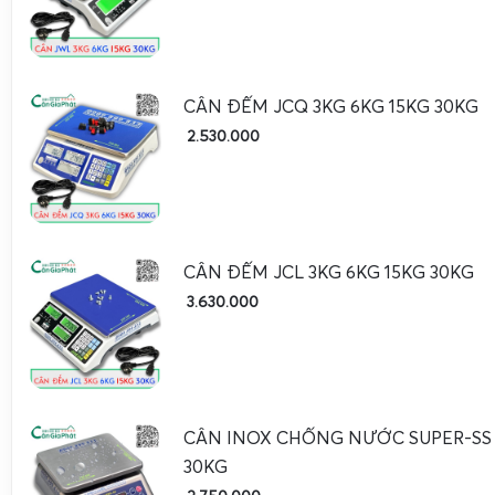
Dải tải trọng bàn cân
60kg, 100kg, 150kg, 20
5g, 10g, 20g, 50g (tùy t
Độ chia (e)
hình)
CÂN ĐẾM JCQ 3KG 6KG 15KG 30KG
Liền khối, bít bùng, c
2.530.000
Kiểu thiết kế
đương IP55
40x40cm, 40x50cm, 50x
Kích thước bàn cân tham khảo
trọng 60kg–500kg)
CÂN ĐẾM JCL 3KG 6KG 15KG 30KG
Thép hộp / thép tấm sơ
Vật liệu khung
3.630.000
thể tùy chọn mặt inox
Loadcell đơn điểm, hợ
Loại loadcell
inox, chống ẩm
LED số đỏ cỡ lớn, 6 số
CÂN INOX CHỐNG NƯỚC SUPER-SS 
Màn hình hiển thị
quan sát
30KG