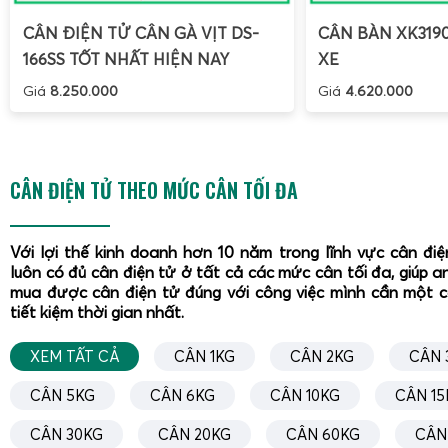
100kg, 150kg, 200kg, 300kg, 500kg, tùy theo loại hàng hóa
CÂN ĐIỆN TỬ CÂN GÀ VỊT DS-
CÂN BÀN XK319
môi trường làm việc. Đồng thời, đơn vị cung cấp dịch vụ
h
166SS TỐT NHẤT HIỆN NAY
XE
hướng dẫn hiệu chuẩn, hướng dẫn sửa cân điện tử XK3190
Giá
8.250.000
Giá
4.620.000
qua tài liệu, video, hoặc hỗ trợ kỹ thuật từ xa.
Ưu điểm khi chọn mua tại Cân Điện Tử Gia Phát
Sản phẩm
cân điện tử XK3190-T7E liền khối, bít bùn
CÂN ĐIỆN TỬ THEO MỨC CÂN TỐI ĐA
đương IP55
được lắp ráp, kiểm tra kỹ trước khi giao.
Cấu hình đa dạng: 60kg, 100kg, 150kg, 200kg, 300kg
Với lợi thế kinh doanh hơn 10 năm trong lĩnh vực cân đi
thước bàn cân.
luôn có đủ cân điện tử ở tất cả các mức cân tối đa, giúp a
mua được cân điện tử đúng với công việc mình cần một 
Hỗ trợ
hướng dẫn sử dụng, hướng dẫn hiệu chuẩn,
tiết kiệm thời gian nhất.
điện tử XK3190-T7E tại nhà
chi tiết, dễ hiểu.
Cung cấp linh kiện thay thế chính hãng: loadcell, bộ 
XEM TẤT CẢ
CÂN 1KG
CÂN 2KG
CÂN 
pin, adapter, dây tín hiệu.
CÂN 5KG
CÂN 6KG
CÂN 10KG
CÂN 15
Chính sách bảo hành, bảo trì rõ ràng, hỗ trợ kỹ thuật 
CÂN 30KG
CÂN 20KG
CÂN 60KG
CÂN