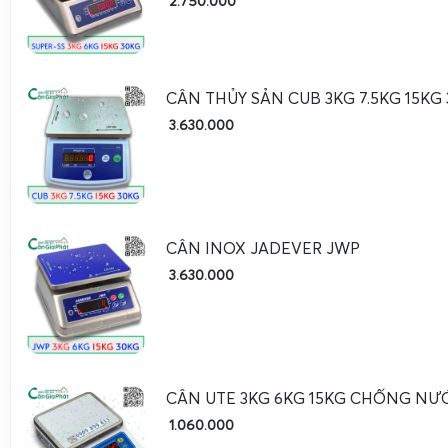
2.750.000
AC 220V, 50Hz; DC từ 
Nguồn cấp
cao
Pin dung lượng cao, sạ
Pin sạc
CÂN THỦY SẢN CUB 3KG 7.5KG 15KG
sử dụng 40–80 giờ (tùy 
3.630.000
-10°C đến +40°C (môi t
Nhiệt độ làm việc
thông thoáng)
Cân, trừ bì, giữ số (hol
Chức năng chính
chuẩn
CÂN INOX JADEVER JWP
Cân nông sản, cân phế 
3.630.000
Ứng dụng
ong, cân sầu riêng, cân
phê, cân tiêu, cân heo 
Đơn vị hiển thị
kg, g (tùy cấu hình)
CÂN UTE 3KG 6KG 15KG CHỐNG NƯ
RS232 (tùy chọn) để kế
Cổng kết nối
1.060.000
tính