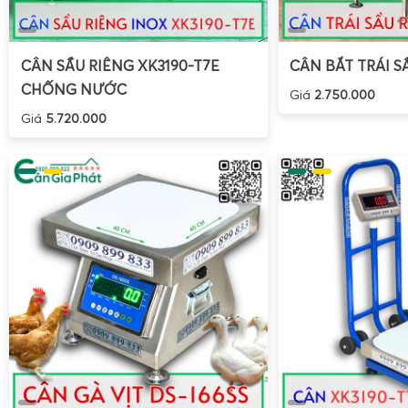
CÂN SẦU RIÊNG XK3190-T7E
CÂN BẮT TRÁI S
CHỐNG NƯỚC
Giá
2.750.000
Giá
5.720.000
Mua cân điện tử XK3190-T7E 100kg 200kg 300kg 500kg 
Phát
giúp người dùng yên tâm về nguồn gốc, chất lượng linh
vụ hậu mãi, bảo hành, sửa chữa. Đơn vị chuyên cung cấp các
cân sàn, cân bàn, cân ghế ngồi, cân nông sản, cân phế liệu
đã được hiệu chuẩn theo tiêu chuẩn đo lường Việt Nam.
Cân Điện Tử Gia Phát có khả năng tư vấn lựa chọn tải tr