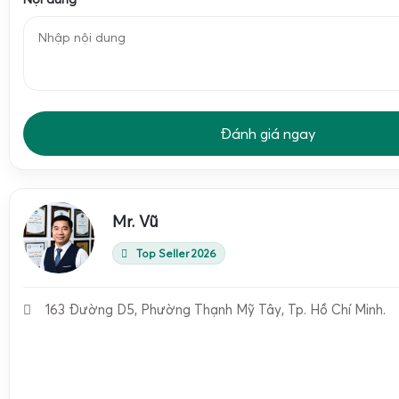
Đánh giá ngay
Mr. Vũ
Khung cân điện tử XK3190-T7E 100kg 200kg 300kg 500kg 
Top Seller 2026
liền khối bít bùng
, toàn bộ phần thân cân, loadcell, dây tí
trong kết cấu thép hộp hoặc thép tấm hàn kín, hạn chế tố
163 Đường D5, Phường Thạnh Mỹ Tây, Tp. Hồ Chí Minh.
trùng, chuột bọ xâm nhập. So với dạng cân ghế ngồi có nhiề
mặt ghế rời, model liền khối cho độ bền cơ học cao hơn, ít
dây, oxy hóa đầu nối.
Lớp sơn tĩnh điện hoặc sơn công nghiệp dày, bám chắc