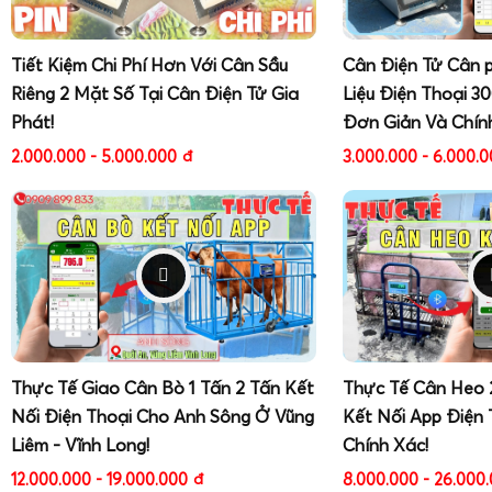
Thử dùng nguồn pin nếu trước đó dùng điện lưới,
Nếu vẫn không lên, có thể mạch nguồn trong bộ
Tiết Kiệm Chi Phí Hơn Với Cân Sầu
Cân Điện Tử Cân 
bị lỗi, cần kỹ thuật can thiệp.
Riêng 2 Mặt Số Tại Cân Điện Tử Gia
Liệu Điện Thoại 3
Màn hình báo lỗi quá tải, lỗi cảm biến
:
Phát!
Đơn Giản Và Chín
Kiểm tra xem có vật nặng kẹt dưới bàn cân, có 
2.000.000 - 5.000.000
đ
3.000.000 - 6.000.
hay không.
Kiểm tra dây loadcell, hộp nối, đầu cắm vào bộ chỉ
hóa, đứt gãy.
Cân nhảy số, không ổn định
:
Đảm bảo cân đặt trên mặt phẳng vững, khôn
mạnh.
Kiểm tra xem có vật chạm vào bàn cân, dây cáp b
Vệ sinh khu vực dưới bàn cân, loại bỏ vật cản, bụi
Thực Tế Giao Cân Bò 1 Tấn 2 Tấn Kết
Thực Tế Cân Heo 
Cân sai số lớn
:
Nối Điện Thoại Cho Anh Sông Ở Vũng
Kết Nối App Điện 
Thử hiệu chuẩn lại theo
hướng dẫn hiệu chuẩn c
Liêm - Vĩnh Long!
Chính Xác!
T7E
.
12.000.000 - 19.000.000
đ
8.000.000 - 26.000