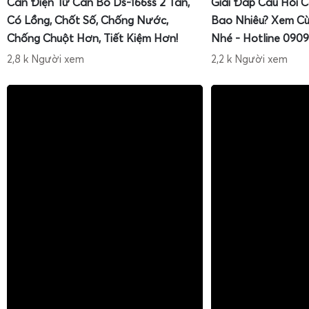
Cân Điện Tử Cân Bò Ds-166ss 2 Tấn,
Giải Đáp Câu Hỏi 
Có Lồng, Chốt Số, Chống Nước,
Bao Nhiêu? Xem Cù
Chống Chuột Hơn, Tiết Kiệm Hơn!
Nhé - Hotline 0909
2,8 k Người xem
2,2 k Người xem