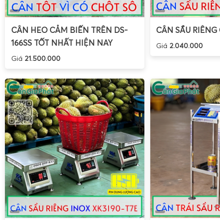
CÂN HEO CẢM BIẾN TRÊN DS-
CÂN SẦU RIÊNG
166SS TỐT NHẤT HIỆN NAY
Giá
2.040.000
Giá
21.500.000
Để sử dụng, hiệu chuẩn và sửa chữa cân điện tử UTE 3kg,
người dùng cần nắm vững thao tác vận hành, quy trình hiệ
tự sửa chữa. Về sử dụng, tập trung vào việc đặt cân đúng vị
trình tự, dùng
trừ bì
và chuyển đơn vị hợp lý, đồng thời vệ 
mỗi ca làm việc để duy trì độ bền. Về hiệu chuẩn, nên thực h
cân chuẩn, thao tác trong môi trường ổn định nhiệt độ, đ
các bước vào chế độ CAL, đặt tải và kiểm tra lại kết quả. V