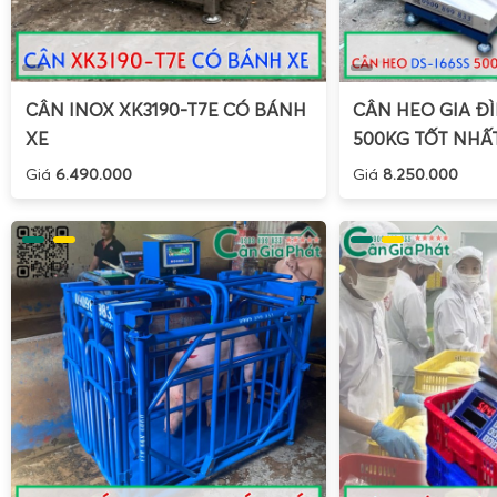
quen, giảm thời gian đào tạo.
Hướng dẫn sử dụng, hiệu chuẩn và sửa chữa cân điệ
15kg
CÂN INOX XK3190-T7E CÓ BÁNH
CÂN HEO GIA ĐÌ
XE
500KG TỐT NHẤ
Giá
6.490.000
Giá
8.250.000