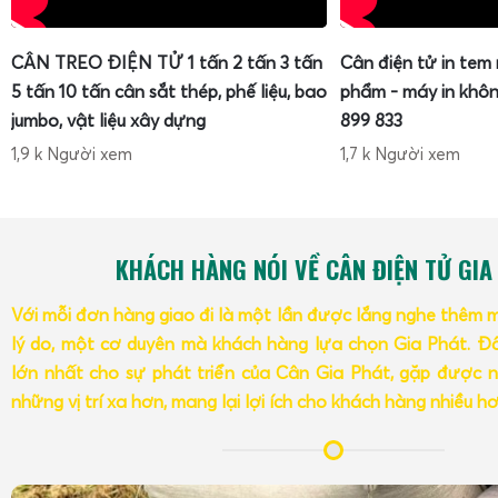
CÂN TREO ĐIỆN TỬ 1 tấn 2 tấn 3 tấn
Cân điện tử in tem
5 tấn 10 tấn cân sắt thép, phế liệu, bao
phẩm - máy in khôn
jumbo, vật liệu xây dựng
899 833
1,9 k Người xem
1,7 k Người xem
KHÁCH HÀNG NÓI VỀ CÂN ĐIỆN TỬ GIA
Với mỗi đơn hàng giao đi là một lần được lắng nghe thêm 
lý do, một cơ duyên mà khách hàng lựa chọn Gia Phát. Đâ
lớn nhất cho sự phát triển của Cân Gia Phát, gặp được n
những vị trí xa hơn, mang lại lợi ích cho khách hàng nhiều h