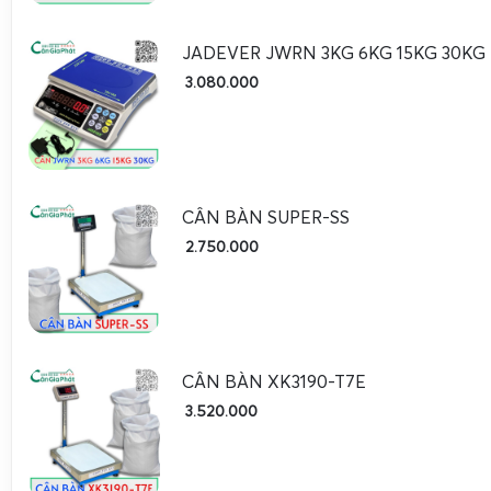
JADEVER JWRN 3KG 6KG 15KG 30KG
3.080.000
Cân UTE chống nước được ứng dụng linh hoạt trong nhiề
chế biến nhờ độ chính xác cao, tải trọng đa dạng và khả nă
trong môi trường ẩm ướt. Ở mức 3kg, cân hỗ trợ định l
CÂN BÀN SUPER-SS
nông nghiệp
đến từng 0,1 g, phù hợp pha chế dung dịch giá t
2.750.000
lượng nghiêm ngặt. Phiên bản 6kg tối ưu cho khâu phân loại
tươi, kết hợp
chức năng kiểm tra trọng lượng
để chuẩn 
hàng. Với tải trọng 15kg, cân đáp ứng tốt nhu cầu cân ngu
trong bếp ăn công nghiệp, nhà hàng, giúp kiểm soát chi phí
CÂN BÀN XK3190-T7E
vệ sinh thực phẩm.
3.520.000
Cân điện tử UTE 3kg cân thuốc sầu riêng, phụ gia nông nghi
Cân điện tử UTE 3kg cân thuốc sầu riêng
được các nhà vư