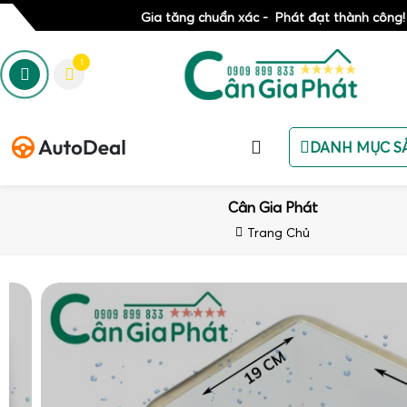
Gia tăng chuẩn xác - Phát đạt thành công!
1
DANH MỤC S
Cân Gia Phát
Trang Chủ