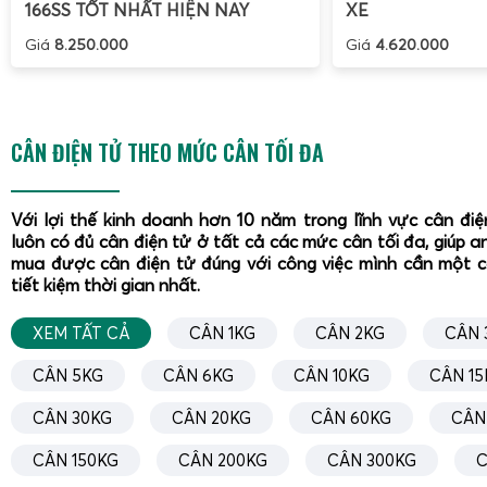
166SS TỐT NHẤT HIỆN NAY
XE
giữa g, kg, lb. Sử dụng phím UNIT để chọn đơn vị phù h
Giá
8.250.000
Giá
4.620.000
việc.
Vệ sinh sau khi sử dụng:
Dùng khăn ẩm lau mặt bàn c
trực tiếp vào màn hình, phím bấm hoặc cổng sạc. T
tẩy rửa ăn mòn inox.
CÂN ĐIỆN TỬ THEO MỨC CÂN TỐI ĐA
Bảo quản khi không dùng:
Tắt nguồn, che phủ cân b
bảo vệ, đặt ở nơi khô ráo, tránh ánh nắng trực tiếp.
Với lợi thế kinh doanh hơn 10 năm trong lĩnh vực cân đi
luôn có đủ cân điện tử ở tất cả các mức cân tối đa, giúp a
Hướng dẫn hiệu chuẩn cân UTE 3kg 6kg 15kg đảm bảo độ ch
mua được cân điện tử đúng với công việc mình cần một 
tiết kiệm thời gian nhất.
Hướng dẫn hiệu chuẩn
cân UTE 3kg 6kg 15kg
cần được thực
hiểu biết cơ bản về cân điện tử và có sẵn quả cân chuẩn. V
XEM TẤT CẢ
CÂN 1KG
CÂN 2KG
CÂN 
kỳ giúp cân duy trì độ chính xác, đặc biệt trong môi trườ
CÂN 5KG
CÂN 6KG
CÂN 10KG
CÂN 15
nhiệt độ thường xuyên.
Các bước hiệu chuẩn cơ bản thường bao gồm:
CÂN 30KG
CÂN 20KG
CÂN 60KG
CÂN
Chuẩn bị:
Làm nóng cân bằng cách bật nguồn khoảng
CÂN 150KG
CÂN 200KG
CÂN 300KG
C
bị quả cân chuẩn tương ứng với tải trọng cân (ví dụ