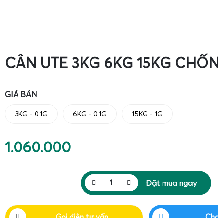
CÂN UTE 3KG 6KG 15KG CH
GIÁ BÁN
3KG - 0.1G
6KG - 0.1G
15KG - 1G
1.060.000
Đặt mua ngay
Gọi điện tư vấn
Cha