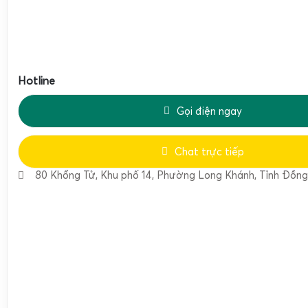
Kích thước
14 x 17 cm
16 x 18 cm
mặt bàn cân
Chất liệu mặt
Inox chống gỉ,
Inox chống gỉ,
Hotline
bàn
chống ăn mòn
chống ăn mòn
Gọi điện ngay
Thiết kế chống
Thiết kế chống
nước, chống ẩm
nước, chống ẩm
Cấp bảo vệ
Chat trực tiếp
(tương đương
(tương đương
chống nước
80 Khổng Tử, Khu phố 14, Phường Long Khánh, Tỉnh Đồng
IP65 tùy phiên
IP65 tùy phiên
bản)
bản)
Màn hình hiển
LED đỏ hoặc LCD
LED đỏ hoặc LCD
thị
có đèn nền
có đèn nền
Adapter 220V AC
Adapter 220V AC
Nguồn cấp
& pin sạc
& pin sạc