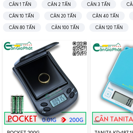
CÂN 1 TẤN
CÂN 2 TẤN
CÂN 3 TẤN
CÂ
cân 3 kg; 5 kg cho cân 6 kg; 10 kg hoặc 15 kg cho cân 15
Vào chế độ hiệu chuẩn:
Tùy model, nhấn giữ tổ hợp 
CÂN 10 TẤN
CÂN 20 TẤN
CÂN 40 TẤN
TARE hoặc CAL) cho đến khi màn hình hiển thị ký hi
CÂN 80 TẤN
CÂN 100 TẤN
CÂN 120 TẤN
trị tải yêu cầu.
Đặt quả cân chuẩn:
Khi màn hình yêu cầu, đặt chính
lên giữa mặt bàn cân, tránh rung lắc. Chờ cân ổn đ
động ghi nhận hoặc yêu cầu xác nhận bằng phím ENT
Hoàn tất hiệu chuẩn:
Sau khi cân báo hoàn tất (thườ
0), tháo quả cân chuẩn, tắt và bật lại cân để kiểm tr
một vật có khối lượng đã biết.
Lưu ý chuyên môn:
Không hiệu chuẩn khi cân đang ẩm
môi trường thay đổi đột ngột, hoặc khi mặt bàn cân
vật cản. Nếu cân dùng cho mục đích thương mại có kiể
đơn vị được cấp phép để hiệu chuẩn và niêm chì.
Hướng dẫn sửa cân điện tử UTE 3KG 6KG 15KG và các lỗi 
POCKET 200G
TANITA KD-187 1