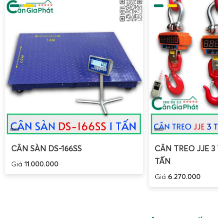
nhưng không ngâm trực tiếp trong nước. Cân thủy s
được thiết kế với cấp bảo vệ cao hơn, chuyên cho kh
sản, nơi cân có thể tiếp xúc nước liên tục, thậm chí bị
Về tải trọng và ứng dụng:
UTE tập trung vào các mức tả
tối ưu cho cân thuốc sầu riêng, phân loại trái thanh l
nghiệp. Cân thủy sản Super-SS thường có tải trọng lớ
hơn, phù hợp cân thùng cá, khay hải sản, rổ tôm mự
biến.
Về thiết kế:
Cân UTE sử dụng mặt bàn inox, thân cân g
thao tác, quầy pha chế, bàn sơ chế thực phẩm. Cân
thường có khung inox dày, chân đế cao, chịu lực tốt
CÂN SÀN DS-166SS
CÂN TREO JJE 3 
trong môi trường nước mặn, nước đá tan.
TẤN
Giá
11.000.000
Về chi phí đầu tư:
Với nhu cầu cân trong bếp ăn, n
Giá
6.270.000
đóng gói trái cây,
cân điện tử UTE 3kg 6kg 15kg chố
chi phí hợp lý hơn so với cân thủy sản Super-SS, trong
yêu cầu chống nước, chống ẩm.