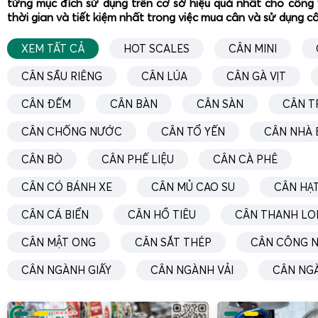
từng mục đích sử dụng trên cơ sở hiệu quả nhất cho công 
Người bán có thể đặt rổ hoặc khay lên cân, sử dụng chức 
thời gian và tiết kiệm nhất trong việc mua cân và sử dụng c
bỏ khối lượng rổ, sau đó cân trực tiếp trái cây hoặc rau củ.
XEM TẤT CẢ
HOT SCALES
CÂN MINI
Việc hiển thị đồng thời khối lượng, đơn giá và thành tiền
dàng theo dõi, tạo sự minh bạch trong giao dịch. Đặc biệt, v
CÂN SẦU RIÊNG
CÂN LÚA
CÂN GÀ VỊT
có giá trị cao, độ chia nhỏ của cân giúp tính toán chín
CÂN ĐẾM
CÂN BÀN
CÂN SÀN
CÂN T
gram, tránh thất thoát doanh thu cho người bán.
CÂN CHỐNG NƯỚC
CÂN TỔ YẾN
CÂN NHÀ 
Cân bán tạp hóa, siêu thị mini, cửa hàng thực phẩm
CÂN BÒ
CÂN PHẾ LIỆU
CÂN CÀ PHÊ
Trong môi trường
cân bán tạp hóa
, cân UPA-Q 30kg thườ
CÂN CÓ BÁNH XE
CÂN MỦ CAO SU
CÂN HẠT
cân đường, muối, bột, đồ khô, thực phẩm đóng gói lại, ho
theo kg. Khả năng lưu đơn giá nhanh cho một số mặt hàng
CÂN CÁ BIỂN
CÂN HỒ TIÊU
CÂN THANH LO
ngắn thời gian thao tác, đặc biệt trong giờ cao điểm.
CÂN MẬT ONG
CÂN SẮT THÉP
CÂN CÔNG N
Đối với siêu thị mini hoặc cửa hàng thực phẩm sạch, cân
CÂN NGÀNH GIẤY
CÂN NGÀNH VẢI
CÂN NG
kết hợp cùng quy trình đóng gói, dán nhãn giá thủ công.
phẩm, đọc thành tiền, sau đó ghi lên tem hoặc phiếu, phù h
sử dụng hệ thống POS phức tạp. Nhờ đó, cân trở thành