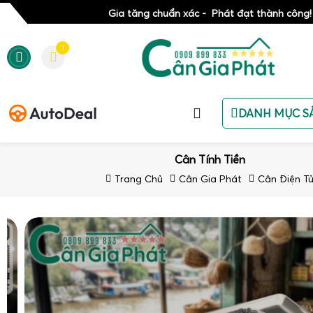
Gia tăng chuẩn xác - Phát đạt thành công!
1
DANH MỤC S
Cân Tính Tiền
Trang Chủ
Cân Gia Phát
Cân Điện T