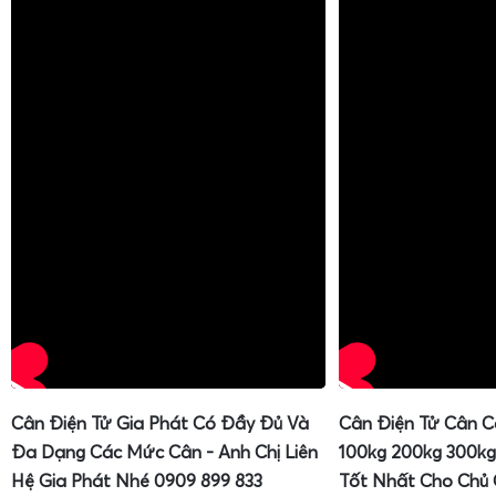
30kg
sẽ trở thành công cụ hỗ trợ đắc lực, giúp tối ưu quy 
cao tính chuyên nghiệp và độ tin cậy trong mắt khách hàng.
Cân Điện Tử Gia Phát Có Đầy Đủ Và
Cân Điện Tử Cân C
Đa Dạng Các Mức Cân - Anh Chị Liên
100kg 200kg 300kg
Hệ Gia Phát Nhé 0909 899 833
Tốt Nhất Cho Chủ