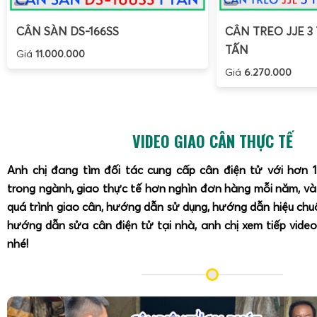
gây hư hỏng nặng hơn. Lựa chọn đơn vị cung cấp uy tín 
Phát
giúp người dùng yên tâm về dịch vụ bảo hành, sửa ch
CÂN SÀN DS-166SS
CÂN TREO JJE 3 
kiện chính hãng.
TẤN
Giá
11.000.000
Giá
6.270.000
Mua cân điện tử tính tiền UPA-Q 30kg ở Cân Điện Tử
VIDEO GIAO CÂN THỰC TẾ
Anh chị đang tìm đối tác cung cấp cân điện tử với hơn 
trong ngành, giao thực tế hơn nghìn đơn hàng mỗi năm, v
quá trình giao cân, hướng dẫn sử dụng, hướng dẫn hiệu ch
hướng dẫn sửa cân điện tử tại nhà, anh chị xem tiếp video
nhé!