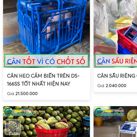
CÂN HEO CẢM BIẾN TRÊN DS-
CÂN SẦU RIÊNG
Để khai thác tối đa hiệu quả của thiết bị, người dùng cần 
166SS TỐT NHẤT HIỆN NAY
Giá
2.040.000
dụng cân tính tiền UPA-Q
. Việc sử dụng đúng cách không
Giá
21.500.000
động chính xác mà còn kéo dài tuổi thọ, hạn chế hỏng hóc 
hành.
Các bước khởi động và chuẩn bị trước khi cân tính 
Trước khi đưa cân vào hoạt động, cần thực hiện một số tha