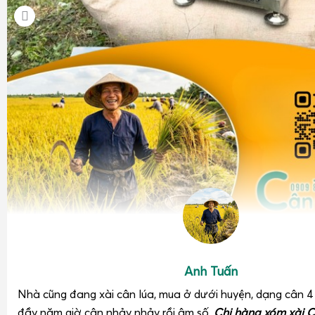
Anh Tuấn
Nhà cũng đang xài cân lúa, mua ở dưới huyện, dạng cân 
đầy năm giờ cân nhảy nhảy rồi âm số.
Chị hàng xóm xài C