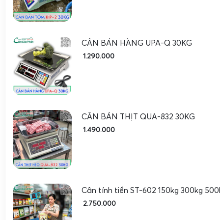
CÂN BÁN HÀNG UPA-Q 30KG
1.290.000
CÂN BÁN THỊT QUA-832 30KG
1.490.000
Cân điện tử UPA-Q 30kg
được thiết kế hướng đến nhó
doanh bán lẻ, đặc biệt là các mô hình cần cân nhanh, tính 
tải trọng 30kg và độ chia nhỏ, cân có thể sử dụng linh h
cảnh khác nhau.
Cân tính tiền ST-602 150kg 300kg 500
2.750.000
Cân điện tử tính tiền UPA-Q 30kg cân bán gạo và c
khô