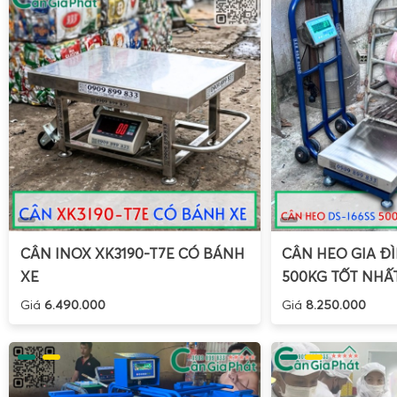
trong quy trình bán hàng, đảm bảo tính chính xác và tốc độ 
Hướng dẫn sử dụng cân tính tiền UPA-Q 30kg 2 mặt
CÂN INOX XK3190-T7E CÓ BÁNH
CÂN HEO GIA ĐÌ
XE
500KG TỐT NHẤ
Giá
6.490.000
Giá
8.250.000